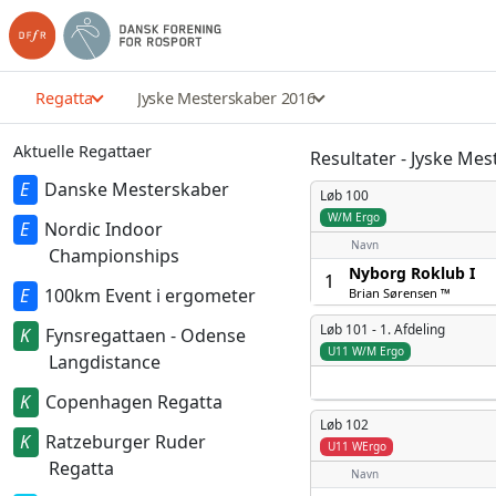
Regatta
Jyske Mesterskaber 2016
Aktuelle Regattaer
Resultater - Jyske Me
Danske Mesterskaber
Løb 100
W/M Ergo
Nordic Indoor
Navn
Championships
Nyborg Roklub I
1
100km Event i ergometer
Brian Sørensen ™
Løb 101 -
1. Afdeling
Fynsregattaen - Odense
U11 W/M Ergo
Langdistance
Copenhagen Regatta
Løb 102
Ratzeburger Ruder
U11 WErgo
Regatta
Navn