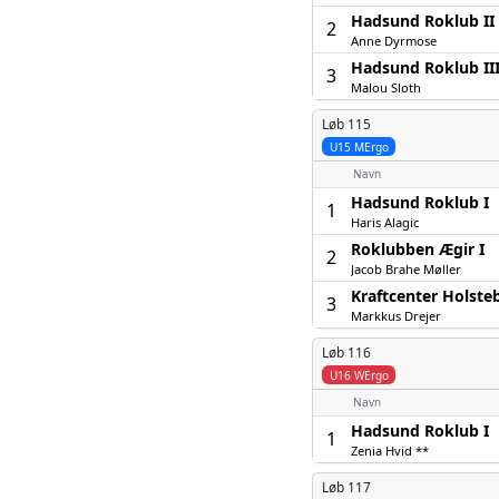
Hadsund Roklub II
2
Anne Dyrmose
Hadsund Roklub II
3
Malou Sloth
Løb 115
U15 MErgo
Navn
Hadsund Roklub I
1
Haris Alagic
Roklubben Ægir I
2
Jacob Brahe Møller
Kraftcenter Holsteb
3
Markkus Drejer
Løb 116
U16 WErgo
Navn
Hadsund Roklub I
1
Zenia Hvid **
Løb 117