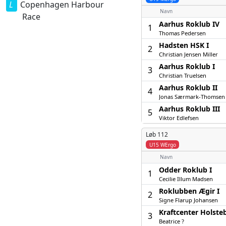
Copenhagen Harbour
Navn
Race
Aarhus Roklub IV
1
Thomas Pedersen
Hadsten HSK I
2
Christian Jensen Miller
Aarhus Roklub I
3
Christian Truelsen
Aarhus Roklub II
4
Jonas Særmark-Thomsen
Aarhus Roklub III
5
Viktor Edlefsen
Løb 112
U15 WErgo
Navn
Odder Roklub I
1
Cecilie Illum Madsen
Roklubben Ægir I
2
Signe Flarup Johansen
Kraftcenter Holsteb
3
Beatrice ?