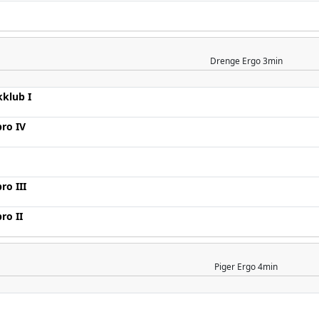
Drenge
Ergo 3min
kklub I
bro IV
ro III
ro II
Piger
Ergo 4min