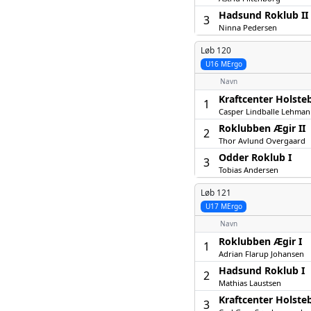
Hadsund Roklub II
3
Ninna Pedersen
Løb 120
U16 MErgo
Navn
Kraftcenter Holsteb
1
Casper Lindballe Lehma
Roklubben Ægir II
2
Thor Avlund Overgaard
Odder Roklub I
3
Tobias Andersen
Løb 121
U17 MErgo
Navn
Roklubben Ægir I
1
Adrian Flarup Johansen
Hadsund Roklub I
2
Mathias Laustsen
Kraftcenter Holsteb
3