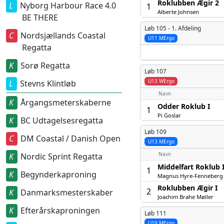
Roklubben Ægir 2
Nyborg Harbour Race 4.0
1
Alberte Johnsen
BE THERE
Løb 105 -
1. Afdeling
Nordsjællands Coastal
U11 MErgo
Regatta
Sorø Regatta
Løb 107
U13 WErgo
Stevns Klintløb
Navn
Årgangsmeterskaberne
Odder Roklub I
1
Pi Goslar
BC Udtagelsesregatta
Løb 109
DM Coastal / Danish Open
U13 MErgo
Navn
Nordic Sprint Regatta
Middelfart Roklub 
1
Begynderkaproning
Magnus Hyre-Fenneberg
Roklubben Ægir I
2
Danmarksmesterskaber
Joachim Brahe Møller
Efterårskaproningen
Løb 111
U19 MErgo