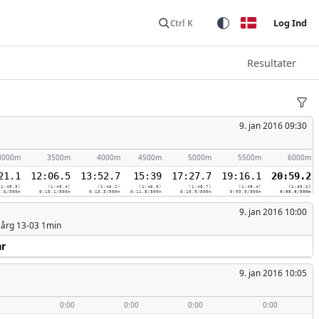
Log Ind
Ctrl K
Resultater
9. jan 2016 09:30
3000m
3500m
4000m
4500m
5000m
5500m
6000m
21.1
12:06.5
13:52.7
15:39
17:27.7
19:16.1
20:59.2
(1:45.3)
(1:45.4)
(1:46.2)
(1:46.3)
(1:48.7)
(1:48.4)
(1:43.1)
7.6/500m
0:15.1/500m
0:13.3/500m
0:11.8/500m
0:10.9/500m
0:09.9/500m
0:08.6/500m
9. jan 2016 10:00
. årg 13-03 1min
år
9. jan 2016 10:05
0:00
0:00
0:00
0:00