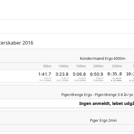
sterskaber 2016
Kvinder/mænd
Ergo 6000m
500m
1000m
1500m
2000m
2500m
1:41.7
3:23.8
5:06.8
6:50.9
8:35.8
10:
(1:41.7)
(1:42.1)
(1:43.0)
(1:44.1)
(1:44.9)
1:41.7/500m
0:51.1/500m
0:34.3/500m
0:26/500m
0:21/500m
0:1
Piger/drenge
Ergo - Piger/drenge 3-8 år/ pr
Ingen anmeldt, løbet udg
Piger
Ergo 2min