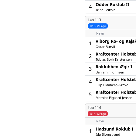
Odder Roklub II
4
Trine Leitzke
Løb 113
U15 MErgo
Navn
Viborg Ro- og Kaja
1
Oscar Burvil
Kraftcenter Holste
2
Tobias Bork Kristensen
Roklubben Ægir I
3
Benjamin Johnsen
Kraftcenter Holsteb
4
Filip Blaaberg-Greve
Kraftcenter Holsteb
5
Mathias Elgaard Jensen
Løb 114
U15 WErgo
Navn
Hadsund Roklub I
1
Ida Blomstrand