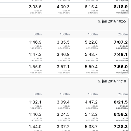
1:51.2/500m
0:57.5/500m
0:39.1/500m
0:28.4/500m
2:03.6
4:09.3
6:15.4
8:18.9
(2:03.6)
(2:05.7)
(2:06.1)
(2:03.5)
2:03.6/500m
1:02.9/500m
0:42/500m
0:30.9/500m
9. jan 2016 10:55
500m
1000m
1500m
2000m
1:46.9
3:35.5
5:22.8
7:07.2
(1:46.9)
(1:48.6)
(1:47.3)
(1:44.4)
1:46.9/500m
0:54.3/500m
0:35.8/500m
0:26.1/500m
1:47.3
3:46.9
5:48.7
7:48.1
(1:47.3)
(1:59.6)
(2:01.8)
(1:59.4)
1:47.3/500m
0:59.8/500m
0:40.6/500m
0:29.9/500m
1:55.9
3:57.1
5:59.4
7:56.0
(1:55.9)
(2:01.2)
(2:02.3)
(1:56.6)
1:55.9/500m
1:00.6/500m
0:40.8/500m
0:29.2/500m
9. jan 2016 11:10
500m
1000m
1500m
2000m
1:32.1
3:09.4
4:47.2
6:21.5
(1:32.1)
(1:37.3)
(1:37.8)
(1:34.3)
1:32.1/500m
0:48.7/500m
0:32.6/500m
0:23.6/500m
1:40.3
3:24.5
5:12.2
6:59.2
(1:40.3)
(1:44.2)
(1:47.7)
(1:47.0)
1:40.3/500m
0:52.1/500m
0:35.9/500m
0:26.8/500m
1:44.0
3:37.2
5:33.7
7:28.3
(1:44.0)
(1:53.2)
(1:56.5)
(1:54.6)