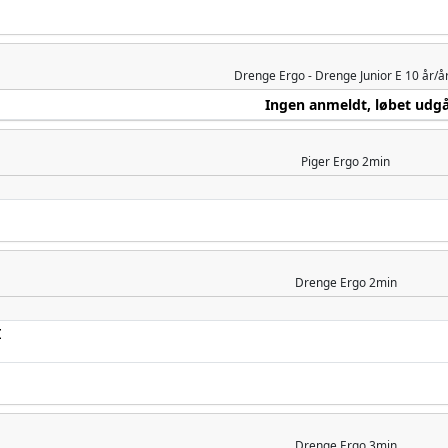
Drenge
Ergo - Drenge Junior E 10 år/å
Ingen anmeldt, løbet udg
Piger
Ergo 2min
Drenge
Ergo 2min
I
Drenge
Ergo 3min