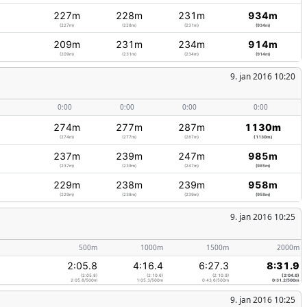
227m
228m
231m
934m
(227m)
(228m)
(231m)
(934m)
209m
231m
234m
914m
(209m)
(231m)
(234m)
(914m)
9. jan 2016 10:20
0:00
0:00
0:00
0:00
274m
277m
287m
1130m
(274m)
(277m)
(287m)
(1130m)
237m
239m
247m
985m
(237m)
(239m)
(247m)
(985m)
229m
238m
239m
958m
(229m)
(238m)
(239m)
(958m)
9. jan 2016 10:25
500m
1000m
1500m
2000m
2:05.8
4:16.4
6:27.3
8:31.9
(2:05.8)
(2:10.6)
(2:10.9)
(2:04.6)
2:05.8/500m
1:05.3/500m
0:43.6/500m
0:31.2/500m
9. jan 2016 10:25