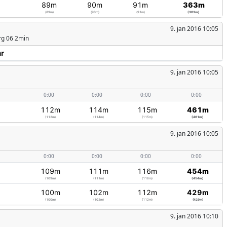
89m
90m
91m
363m
(89m)
(90m)
(91m)
(363m)
9. jan 2016 10:05
rg 06 2min
år
9. jan 2016 10:05
0:00
0:00
0:00
0:00
112m
114m
115m
461m
(112m)
(114m)
(115m)
(461m)
9. jan 2016 10:05
0:00
0:00
0:00
0:00
109m
111m
116m
454m
(109m)
(111m)
(116m)
(454m)
100m
102m
112m
429m
(100m)
(102m)
(112m)
(429m)
9. jan 2016 10:10