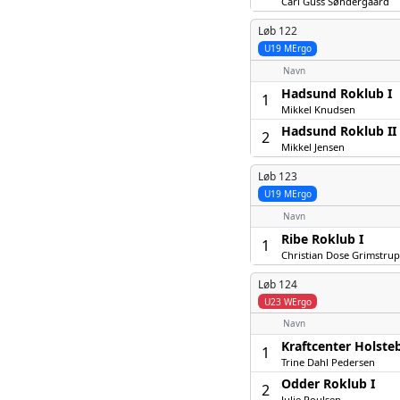
Carl Guss Søndergaard
Løb 122
U19 MErgo
Navn
Hadsund Roklub I
1
Mikkel Knudsen
Hadsund Roklub II
2
Mikkel Jensen
Løb 123
U19 MErgo
Navn
Ribe Roklub I
1
Christian Dose Grimstrup
Løb 124
U23 WErgo
Navn
Kraftcenter Holsteb
1
Trine Dahl Pedersen
Odder Roklub I
2
Julie Poulsen