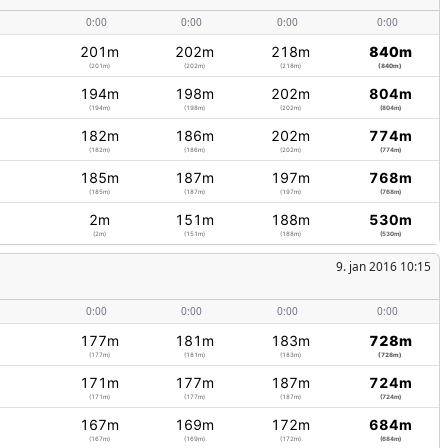
0:00
0:00
0:00
0:00
201m
202m
218m
840m
(201m)
(202m)
(218m)
(840m)
194m
198m
202m
804m
(194m)
(198m)
(202m)
(804m)
182m
186m
202m
774m
(182m)
(186m)
(202m)
(774m)
185m
187m
197m
768m
(185m)
(187m)
(197m)
(768m)
2m
151m
188m
530m
(2m)
(151m)
(188m)
(530m)
9. jan 2016 10:15
0:00
0:00
0:00
0:00
177m
181m
183m
728m
(177m)
(181m)
(183m)
(728m)
171m
177m
187m
724m
(171m)
(177m)
(187m)
(724m)
167m
169m
172m
684m
(167m)
(169m)
(172m)
(684m)