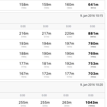
158m
159m
160m
641m
(158m)
(159m)
(160m)
(641m)
9. jan 2016 10:15
0:00
0:00
0:00
0:00
216m
217m
220m
881m
(216m)
(217m)
(220m)
(881m)
193m
194m
197m
780m
(193m)
(194m)
(197m)
(780m)
188m
190m
190m
769m
(188m)
(190m)
(190m)
(769m)
177m
181m
192m
753m
(177m)
(181m)
(192m)
(753m)
167m
172m
177m
703m
(167m)
(172m)
(177m)
(703m)
9. jan 2016 10:20
0:00
0:00
0:00
0:00
255m
255m
263m
1043m
(255m)
(255m)
(263m)
(1043m)