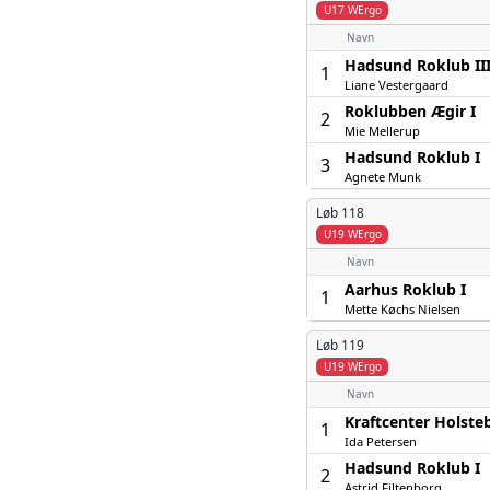
U17 WErgo
Navn
Hadsund Roklub II
1
Liane Vestergaard
Roklubben Ægir I
2
Mie Mellerup
Hadsund Roklub I
3
Agnete Munk
Løb 118
U19 WErgo
Navn
Aarhus Roklub I
1
Mette Køchs Nielsen
Løb 119
U19 WErgo
Navn
Kraftcenter Holsteb
1
Ida Petersen
Hadsund Roklub I
2
Astrid Filtenborg