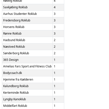
Rødvig Roklub
4
Saxkjøbing Roklub
4
Aarhus Studenter Roklub
3
Fredensborg Roklub
3
Horsens Roklub
3
Rønne Roklub
3
Hadsund Roklub
2
Næstved Roklub
2
Sønderborg Roklub
2
365 Design
1
Amelias Fars Sport and Fitness Club
1
Bodycoach.dk
1
Hjemme fra Kælderen
1
Kalundborg Roklub
1
Kerteminde Roklub
1
Lyngby Kanoklub
1
Middelfart Roklub
1