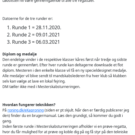
Løbslisten vil være gennemgående til alle tre regattaer.
Datoerne for de tre runder er:
Runde 1 = 28.11.2020.
Runde 2 = 09.01.2021
Runde 3 = 06.03.2021
Diplom og medalje
Den endelige vinder i de respektive klasser kåres først når tredje og sidste
runde er gennemført. Efter hver runde kan deltagerne downloade et flot
diplom. Mesteren i den enkelte klasse vil få en ny specieldesignet medalje.
Alle medaljer vil blive sendt til mandskabslederen fra hver klub så klubben
selv kan vælge at lave en lokal fejring.
DM tæller ikke med i Mesterskabsturneringen.
Hvordan fungerer teknikken?
På
roning.dk/eKaproning
(siden er pt skjult. Når den er færdig publicerer jeg
den) finder du en brugermanual. Læs den grundigt, så kommer du godt i
gang.
Inden første runde i Mesterskabsturneringen afholder vi en prøve-regatta,
hvor du får mulighed for at prøve og koble dig på og få styr på den tekniske