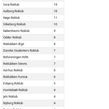
Sorø Roklub
19
Aalborg Roklub
18
Køge Roklub
11
Silkeborg Roklub
10
Københavns Roklub
9
Odder Roklub
8
Roklubben Ægir
8
Danske Studenters Roklub
7
Roforeningen KVIK
7
Roklubben Stevns
7
Aarhus Roklub
6
Roklubben Furesø
6
Esbjerg Roklub
5
Humlebæk Roklub
4
Jels Roklub
4
Nyborg Roklub
4