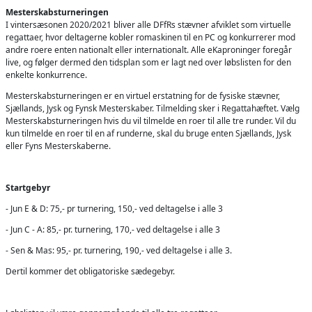
Mesterskabsturneringen
I vintersæsonen 2020/2021 bliver alle DFfRs stævner afviklet som virtuelle
regattaer, hvor deltagerne kobler romaskinen til en PC og konkurrerer mod
andre roere enten nationalt eller internationalt. Alle eKaproninger foregår
live, og følger dermed den tidsplan som er lagt ned over løbslisten for den
enkelte konkurrence.
Mesterskabsturneringen er en virtuel erstatning for de fysiske stævner,
Sjællands, Jysk og Fynsk Mesterskaber. Tilmelding sker i Regattahæftet. Vælg
Mesterskabsturneringen hvis du vil tilmelde en roer til alle tre runder. Vil du
kun tilmelde en roer til en af runderne, skal du bruge enten Sjællands, Jysk
eller Fyns Mesterskaberne.
Startgebyr
- Jun E & D: 75,- pr turnering, 150,- ved deltagelse i alle 3
- Jun C - A: 85,- pr. turnering, 170,- ved deltagelse i alle 3
- Sen & Mas: 95,- pr. turnering, 190,- ved deltagelse i alle 3.
Dertil kommer det obligatoriske sædegebyr.