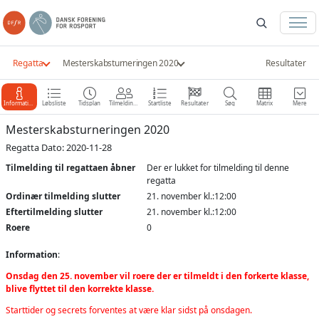
Regatta
Mesterskabsturneringen 2020
Resultater
Information
Løbsliste
Tidsplan
Tilmeldinger
Startliste
Resultater
Søg
Matrix
Mere
Mesterskabsturneringen 2020
Regatta Dato: 2020-11-28
Tilmelding til regattaen åbner
Der er lukket for tilmelding til denne
regatta
Ordinær tilmelding slutter
21. november kl.:12:00
Eftertilmelding slutter
21. november kl.:12:00
Roere
0
Information
:
Onsdag den 25. november vil roere der er tilmeldt i den forkerte klasse,
blive flyttet til den korrekte klasse.
Starttider og secrets forventes at være klar sidst på onsdagen.