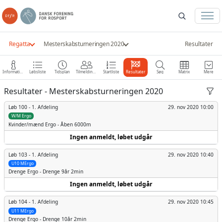
Regatta
Mesterskabsturneringen 2020
Resultater
Information
Løbsliste
Tidsplan
Tilmeldinger
Startliste
Resultater
Søg
Matrix
Mere
Resultater - Mesterskabsturneringen 2020
Løb 100 -
1. Afdeling
29. nov 2020 10:00
W/M Ergo
Kvinder/mænd
Ergo - Åben 6000m
Ingen anmeldt, løbet udgår
Løb 103 -
1. Afdeling
29. nov 2020 10:40
U10 MErgo
Drenge
Ergo - Drenge 9år 2min
Ingen anmeldt, løbet udgår
Løb 104 -
1. Afdeling
29. nov 2020 10:45
U11 MErgo
Drenge
Ergo - Drenge 10år 2min