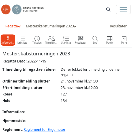
Regatta
Mesterskabsturneringen 2023
Resultater
Information
Løbsliste
Tidsplan
Tilmeldinger
Startliste
Resultater
Søg
Matrix
Mere
Mesterskabsturneringen 2023
Regatta Dato: 2022-11-19
Tilmelding til regattaen åbner
Der er lukket for tilmelding til denne
regatta
Ordinær tilmelding slutter
21. november kl.:21:00
Eftertilmelding slutter
23. november kl.:12:00
Roere
127
Hold
134
Information
:
Hjemmeside
:
Reglement
:
Reglement for Ergometer