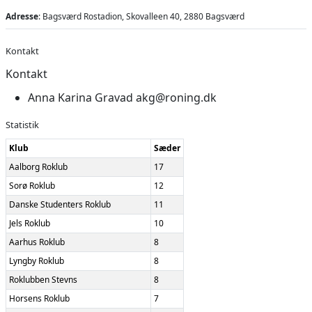
Adresse
: Bagsværd Rostadion, Skovalleen 40, 2880 Bagsværd
Kontakt
Kontakt
Anna Karina Gravad
akg@roning.dk
Statistik
Klub
Sæder
Aalborg Roklub
17
Sorø Roklub
12
Danske Studenters Roklub
11
Jels Roklub
10
Aarhus Roklub
8
Lyngby Roklub
8
Roklubben Stevns
8
Horsens Roklub
7