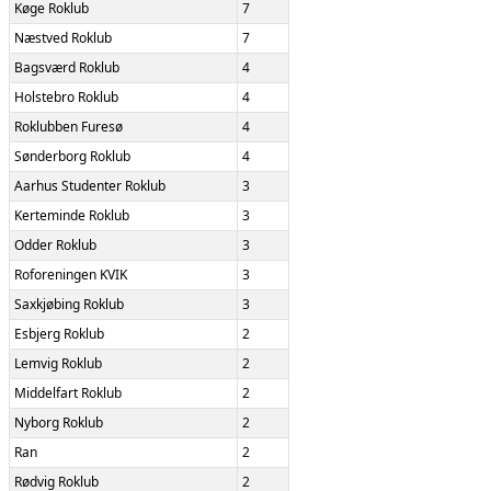
Køge Roklub
7
Næstved Roklub
7
Bagsværd Roklub
4
Holstebro Roklub
4
Roklubben Furesø
4
Sønderborg Roklub
4
Aarhus Studenter Roklub
3
Kerteminde Roklub
3
Odder Roklub
3
Roforeningen KVIK
3
Saxkjøbing Roklub
3
Esbjerg Roklub
2
Lemvig Roklub
2
Middelfart Roklub
2
Nyborg Roklub
2
Ran
2
Rødvig Roklub
2