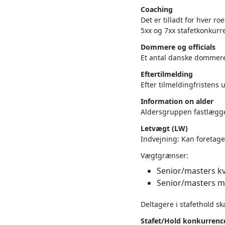
Coaching
Det er tilladt for hver r
5xx og 7xx stafetkonkur
Dommere og officials
Et antal danske dommere o
Eftertilmelding
Efter tilmeldingfristens
Information on alder
Aldersgruppen fastlægg
Letvægt (LW)
Indvejning: Kan foretages
Vægtgrænser:
Senior/masters kv
Senior/masters m
Deltagere i stafethold sk
Stafet/Hold konkurrence