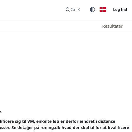
Log Ind
Ctrl K
Resultater
e
.
ficere sig til VM, enkelte løb er derfor ændret i distance
r. Se detaljer på roning.dk hvad der skal til for at kvalificere