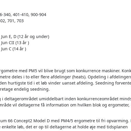
26-340, 401-410, 900-904
502, 701, 703
 Jun E, D (12 år og under)
Jun CII (13 år )
Jun C (14 år )
gometre med PM5 vil blive brugt som konkurrence maskiner. Konku
etre deles i to eller flere afdelinger (heats). Opdeling i afdelinger
en hurtigste tid i et løb vinder uanset afdeling. Seedning forvente
 foretage endelig seedning.
ig i deltagerområdet umiddelbart inden konkurrenceområdet mindst
 område vil deltagerne få information om hvilken blok og ergometer, 
um 66 Concept2 Model D med PM4/5 ergometre til fri opvarming. De
de enkelte løb, det er op til deltagerne at holde øje med tidsplanen