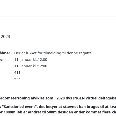
 2023
 åbner
Der er lukket for tilmelding til denne regatta
ter
11. januar kl.:12:00
11. januar kl.:12:00
411
535
rgometerroning afvikles som i 2020 dvs INGEN virtuel deltagels
"Sanctioned event", det betyer at stævnet kan bruges til at kvali
 1000m løb er ændret til 500m desuden er der kommet flere klasse