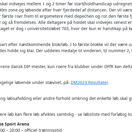
skal indvejes mellem 1 og 2 timer før start(holdhandicap udregnes f
0m zone og løbende efter hver fjerdedel af distancen. Der vil være 
er første roer frem til ergometere med depechen og ror den første f
 2 og så fremdelses. Alle deltagere på holdet skal indvejes senest en
taget er dog i universitetsløbet 703, hvor der kun er handikap på k
bart efter næstkommende blok/løb. I to første blokke vil der være u
s holde sig klar. Der uddeles medalje til vinderen, til nummer 2, h
derene dansk DIF-mester, kun roere fra klubber under DFfR kan delt
ængelige løbende under stævnet, på:
DM2023 Resultater
.
ing løbsafvikling eller andre forhold omkring det enkelte løb skal g
re løb kan flere løb afvikles samtidig - se løbsliste med forløbig t
xe Sport Arena
0 – 20:00 – officiel træningstid