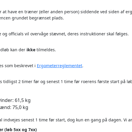
oer at have en træner (eller anden person) siddende ved siden af erg
rencen grundet begrænset plads.
g officials vil overvåge stævnet, deres instruktioner skal følges.
 udløb kan der
ikke
tilmeldes.
es som beskrevet i
Ergometerreglementet
.
 tidligst 2 timer før og senest 1 time før roerens første start på l
inder: 61,5 kg
ænd: 75,0 kg
al indvejes senest 1 time før start, dog kun en gang på dagen. Vi an
r (løb 5xx og 7xx)