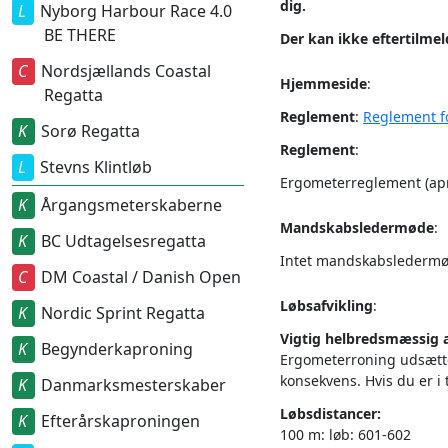
dig.
Nyborg Harbour Race 4.0
BE THERE
Der kan ikke eftertilmel
Nordsjællands Coastal
Hjemmeside
:
Regatta
Reglement
:
Reglement f
Sorø Regatta
Reglement
:
Stevns Klintløb
Ergometerreglement (apr
Årgangsmeterskaberne
Mandskabsledermøde
:
BC Udtagelsesregatta
Intet mandskabsledermø
DM Coastal / Danish Open
Løbsafvikling
:
Nordic Sprint Regatta
Vigtig helbredsmæssig 
Begynderkaproning
Ergometerroning udsætter
konsekvens. Hvis du er i
Danmarksmesterskaber
Løbsdistancer:
Efterårskaproningen
100 m: løb: 601-602