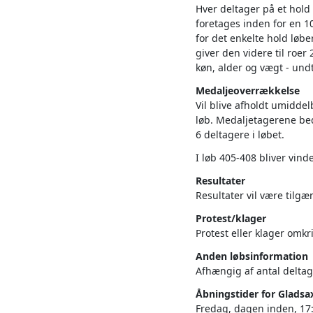
Hver deltager på et hold 
foretages inden for en 10
for det enkelte hold løb
giver den videre til roer
køn, alder og vægt - und
Medaljeoverrækkelse
Vil blive afholdt umiddel
løb. Medaljetagerene bede
6 deltagere i løbet.
I løb 405-408 bliver vin
Resultater
Resultater vil være tilg
Protest/klager
Protest eller klager omkr
Anden løbsinformation
Afhængig af antal deltage
Åbningstider for Gladsa
Fredag, dagen inden, 17:0