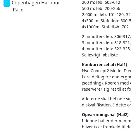
Copenhagen Harbour
200 m: løb: 603-612
500 m: løb: 200-256
Race
2.000 m: løb: 101-180, 3
4x500 m: Stafetløb: 500-
4x1000m: Stafetløb: 702
2 minutters løb: 306-317,
3 minutters løb: 318-321, 
4 minutters løb: 322-325, 
Se iøvrigt løbsliste
Konkurrencehal (Hal1)
Nye Concept2 Model D er
flere deltagere end ergom
(seedning). Roeren med d
reserverer sig ret til at
Atleterne skal befinde s
diskvalifikation. I dette
Opvarmningshal (Hal2)
I denne hal er der minim
bliver ikke fremkald til 