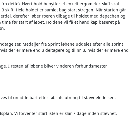
ra dette). Hvert hold benytter et enkelt ergometer, skift skal
3 skift. Hele holdet er samlet bag start stregen. Når starten går
jerdel, derefter løber roeren tilbage til holdet med depechen og
 time før start af løbet. Holdene vil få et handikap baseret på
øn.
ndtagelser. Medaljer fra Sprint løbene uddeles efter alle sprint
vis der er mere end 3 deltagere og til nr. 3, hvis der er mere end
age. I resten af løbene bliver vinderen forbundsmester.
ives til umiddelbart efter løbsafslutning til stævneledelsen.
idsplan. Vi forventer startlisten er klar 7 dage inden stævnet.