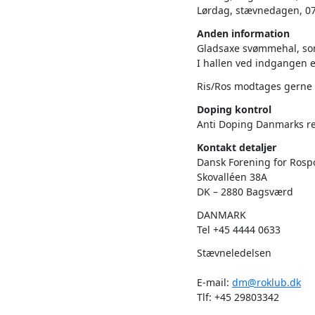
Lørdag, stævnedagen, 07:3
Anden information
Gladsaxe svømmehal, som
I hallen ved indgangen e
Ris/Ros modtages gerne 
Doping kontrol
Anti Doping Danmarks re
Kontakt detaljer
Dansk Forening for Rosp
Skovalléen 38A
DK – 2880 Bagsværd
DANMARK
Tel +45 4444 0633
Stævneledelsen
E-mail:
dm@roklub.dk
Tlf: +45 29803342