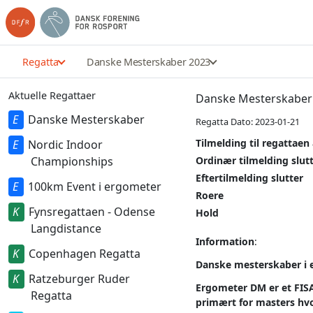
Regatta
Danske Mesterskaber 2023
Aktuelle Regattaer
Danske Mesterskaber
Danske Mesterskaber
Regatta Dato: 2023-01-21
Tilmelding til regattaen
Nordic Indoor
Championships
Ordinær tilmelding slut
Eftertilmelding slutter
100km Event i ergometer
Roere
Fynsregattaen - Odense
Hold
Langdistance
Information
:
Copenhagen Regatta
Danske mesterskaber i e
Ratzeburger Ruder
Ergometer DM er et FISA 
Regatta
primært for masters hvor