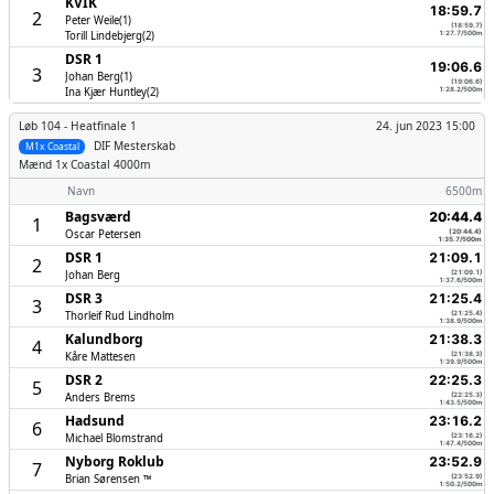
KVIK
18:59.7
2
Peter Weile(1)
(18:59.7)
Torill Lindebjerg(2)
1:27.7/500m
DSR 1
19:06.6
3
Johan Berg(1)
(19:06.6)
Ina Kjær Huntley(2)
1:28.2/500m
Løb 104 -
Heatfinale 1
24. jun 2023 15:00
DIF Mesterskab
M1x Coastal
Mænd
1x Coastal 4000m
Navn
6500m
Bagsværd
20:44.4
1
Oscar Petersen
(20:44.4)
1:35.7/500m
DSR 1
21:09.1
2
Johan Berg
(21:09.1)
1:37.6/500m
DSR 3
21:25.4
3
Thorleif Rud Lindholm
(21:25.4)
1:38.9/500m
Kalundborg
21:38.3
4
Kåre Mattesen
(21:38.3)
1:39.9/500m
DSR 2
22:25.3
5
Anders Brems
(22:25.3)
1:43.5/500m
Hadsund
23:16.2
6
Michael Blomstrand
(23:16.2)
1:47.4/500m
Nyborg Roklub
23:52.9
7
Brian Sørensen ™
(23:52.9)
1:50.2/500m