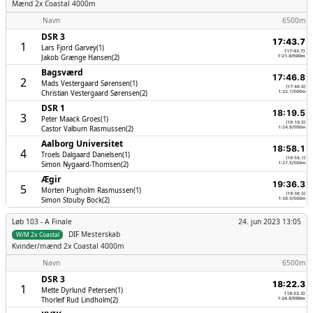
Mænd
2x Coastal 4000m
Navn
6500m
DSR 3
17:43.7
1
Lars Fjord Garvey(1)
(17:43.7)
Jakob Grænge Hansen(2)
1:21.8/500m
Bagsværd
17:46.8
2
Mads Vestergaard Sørensen(1)
(17:46.8)
Christian Vestergaard Sørensen(2)
1:22.1/500m
DSR 1
18:19.5
3
Peter Maack Groes(1)
(18:19.5)
Castor Valbum Rasmussen(2)
1:24.6/500m
Aalborg Universitet
18:58.1
4
Troels Dalgaard Danielsen(1)
(18:58.1)
Simon Nygaard-Thomsen(2)
1:27.5/500m
Ægir
19:36.3
5
Morten Pugholm Rasmussen(1)
(19:36.3)
Simon Stouby Bock(2)
1:30.5/500m
Løb 103 -
A Finale
24. jun 2023 13:05
DIF Mesterskab
W/M 2x Coastal
Kvinder/mænd
2x Coastal 4000m
Navn
6500m
DSR 3
18:22.3
1
Mette Dyrlund Petersen(1)
(18:22.3)
Thorleif Rud Lindholm(2)
1:24.8/500m