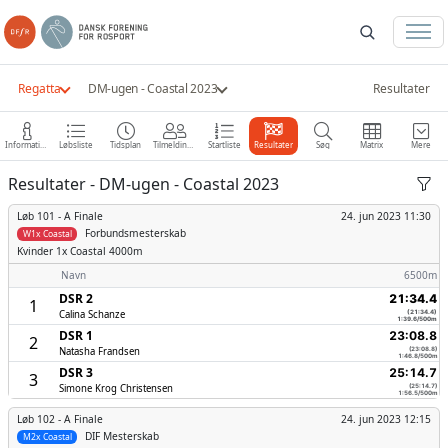
Regatta
DM-ugen - Coastal 2023
Resultater
Information
Løbsliste
Tidsplan
Tilmeldinger
Startliste
Resultater
Søg
Matrix
Mere
Resultater - DM-ugen - Coastal 2023
Løb 101 -
A Finale
24. jun 2023 11:30
Forbundsmesterskab
W1x Coastal
Kvinder
1x Coastal 4000m
Navn
6500m
DSR 2
21:34.4
1
Calina Schanze
(21:34.4)
1:39.6/500m
DSR 1
23:08.8
2
Natasha Frandsen
(23:08.8)
1:46.8/500m
DSR 3
25:14.7
3
Simone Krog Christensen
(25:14.7)
1:56.5/500m
Løb 102 -
A Finale
24. jun 2023 12:15
DIF Mesterskab
M2x Coastal