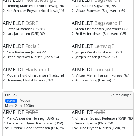
1. Fleming Mathiesen (Nordslesvig) '46
1. Ian Baden (Bagsværd) '58
2. Kim Schauer Boysen (Nordslesvig) '61
2. Mikael Espersen (Bagsværd) '60
AFMELDT
DSR I
AFMELDT
Bagsværd II
1. Peter Kristensen (DSR) '71
1. Steen Christensen (Bagsværd) '83
2. Lars Jørgensen (DSR) '69
2. Emil Heinrichsen (Bagsværd) '85
AFMELDT
Fr.cia I
AFMELDT
Lemvig I
1. Aage Pedersen (Fr.cia) '44
1. Jørgen Kielsholm (Lemvig) '63
2. Frede Nørskov Nielsen (Fr.cia) '54
2. Jørgen Jensen (Lemvig) '53
AFMELDT
Hadsund I
AFMELDT
Furesø I
1. Mogens Hvid Christiansen (Hadsund) '65
1. Mikael Møller Hansen (Furesø) '67
2. Flemming Hvid (Hadsund) '63
2. Andreas Borg (Furesø) '59
Løb 125
3 tilmeldinger
Motion
M2+inr
Mænd
2+inr 1000m
AFMELDT
DSR I
AFMELDT
KVIK
1. Mark Alexander Henney (DSR) '95
1. Christian Schack Pedersen (KVIK) '80
2. Tor Kristian Høyer Rasmussen (DSR) '95
2. Simon Bjærre (KVIK) '90
Cox. Kirstine Fleng Steffensen (DSR) '92
Cox. Tine Bryder Nielsen (KVIK) '91