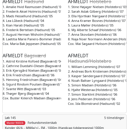
AFMELDT
Hadsund
AFMELDT
Holstebro
1. Amalie Hvid Rasmussen (Hadsund) '06
1. Stine Højager Nielsen (Holstebro) '03
2. Frederik Aksel Holmriis (Hadsund) '07
2. Sarah Aslak Gilberg (Holstebro) '07
3. Mads Hessellund (Hadsund) '05
3. Ella Hjortkær Nørgaard (Holstebro) '0
4. Lea Lûbeck (Hadsund) '04
4. Anna Kramer Bosnes (Holstebro) '07
5. Kian Harati (Hadsund) '05
5. Laura Møller (Holstebro) '05
6. Frederik Bertelsen (Hadsund) '05
6. My Alberte Schaaf (Holstebro) '06
7. August Herman Wisholm (Hadsund) '04
7. Anna Skovdam (Holstebro) '06
8. Laetitia Marie Panero-Bommer (Hadsund) '03
8. Naja Noer Normann Andersen (Holste
Cox. Maria Bak Jeppesen (Hadsund) '05
Cox. Mai Søgaard Hvilsom (Holstebro) '0
AFMELDT
Bagsværd
AFMELDT
Hadsund/Holstebro
1. Astrid Kirstine Kofoed (Bagsværd) '04
2. Cathrine Duedahl-Olesen (Bagsværd) '03
1. William Lemming (Holstebro) '07
3. Erik Kjersgård Nielsen (Bagsværd) '04
2. Andreas Bork Kristensen (Holstebro) '
4. Erik Friedrichsen (Bagsværd) '06
3. Kasper Søndergaard (Holstebro) '07
5. Henning Friedrichsen (Bagsværd) '04
4. Noah Baltser Lyngaard (Holstebro) '07
6. Sigurd Rindom Poulsen (Bagsværd) '06
5. Simon Madsen (Holstebro) '06
7. Svante Witt (Bagsværd) '03
6. Hjalte Westeraa (Holstebro) '05
8. Thøger Bjerg (Bagsværd) '04
7. Simon Starklint (Holstebro) '06
Cox. Buster Kiilerich Madsen (Bagsværd) '07
8. Jens Pedersen (Holstebro) '06
Cox. Ida Blomstrand (Hadsund) '02
Løb 145
5 tilmeldinger
Forbundsmesterskab
Master W4X/4-
Kvinder
4X/4- - MW4x/+/-, FM , 1000m (Handicap tidsberegning) 1000m