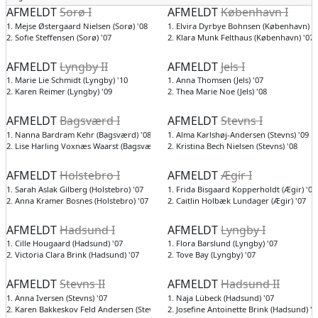
AFMELDT
Sorø I
AFMELDT
København I
1. Mejse Østergaard Nielsen (Sorø) '08
1. Elvira Dyrbye Bohnsen (København) '
2. Sofie Steffensen (Sorø) '07
2. Klara Munk Felthaus (København) '07
AFMELDT
Lyngby II
AFMELDT
Jels I
1. Marie Lie Schmidt (Lyngby) '10
1. Anna Thomsen (Jels) '07
2. Karen Reimer (Lyngby) '09
2. Thea Marie Noe (Jels) '08
AFMELDT
Bagsværd I
AFMELDT
Stevns I
1. Nanna Bardram Kehr (Bagsværd) '08
1. Alma Karlshøj-Andersen (Stevns) '09
2. Lise Harling Voxnæs Waarst (Bagsværd) '07
2. Kristina Bech Nielsen (Stevns) '08
AFMELDT
Holstebro I
AFMELDT
Ægir I
1. Sarah Aslak Gilberg (Holstebro) '07
1. Frida Bisgaard Kopperholdt (Ægir) '07
2. Anna Kramer Bosnes (Holstebro) '07
2. Caitlin Holbæk Lundager (Ægir) '07
AFMELDT
Hadsund I
AFMELDT
Lyngby I
1. Cille Hougaard (Hadsund) '07
1. Flora Barslund (Lyngby) '07
2. Victoria Clara Brink (Hadsund) '07
2. Tove Bay (Lyngby) '07
AFMELDT
Stevns II
AFMELDT
Hadsund II
1. Anna Iversen (Stevns) '07
1. Naja Lübeck (Hadsund) '07
2. Karen Bakkeskov Feld Andersen (Stevns) '07
2. Josefine Antoinette Brink (Hadsund) '0