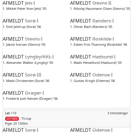
AFMELDT
Jels I
AFMELDT
Stevns II
1. Mikkel Peter Noe (Jels) '05
1. Nikolaj Hausmann Olsen (Stevns) '05
AFMELDT
Sorø I
AFMELDT
Randers I
1. Emil Jelstrup (Sorø) '06
1. Oliver Bach (Randers) '05
AFMELDT
Stevns I
AFMELDT
Roskilde I
1. Jakob Iversen (Stevns) '05
1. Esben Friis Thanning (Roskilde) '06
AFMELDT
Lyngby/KKL I
AFMELDT
Hadsund I
1. Alexander Walker (Lyngby) '05
1. Mads Hessellund (Hadsund) '05
AFMELDT
Sorø III
AFMELDT
Odense I
1. Mads Christensen (Sorø) '06
1. Gustav Krogh (Odense) '06
AFMELDT
Dragør I
1. Frederik Juel Hansen (Dragør) '06
Løb 110
3 tilmeldinger
TU-cup
U17 W2X
Piger
2X 1500m
AFMELDT
Sorø I
AFMELDT
Odense I