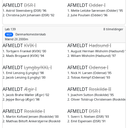
AFMELDT
DSR I
AFMELDT
Odder I
1. Astrid Steensberg (DSR) '96
1. Mette Leitzke Sørensen (Odder) '95
2. Christina Juhl Johansen (DSR) '92
2. Julie Poulsen (Odder) '96
Løb 139
8 tilmeldinger
Danmarksmesterskab
M2X
Mænd
2X 2000m
AFMELDT
KVIK I
AFMELDT
Hadsund I
1. Torbjørn Frankel (KVIK) '00
1. August Herman Wisholm (Hadsund) '0
2. Mads Brogaard (KVIK) '94
2. Wiliam Wisholm (Hadsund) '97
AFMELDT
Lyngby/KKL I
AFMELDT
Odense I
1. Emil Lenzing (Lyngby) '98
1. Nick H. Larsen (Odense) '95
2. Jacob Lenzing (Lyngby) '00
2. Tobias Kempf (Odense) '93
AFMELDT
Ægir I
AFMELDT
Roskilde II
1. Jacob Brahe Møller (Ægir) '02
1. Joachim Sutton (Roskilde) '95
2. Jeppe Borup (Ægir) '98
2. Oliver Tolstrup Christensen (Roskilde) 
AFMELDT
Roskilde I
AFMELDT
DSR I
1. Martin Kofoed Jensen (Roskilde) '00
1. Sverri S. Nielsen (DSR) '93
2. Mathias Biltoft Ankerstjerne (Roskilde) '01
2. Emil Espensen (DSR) '91