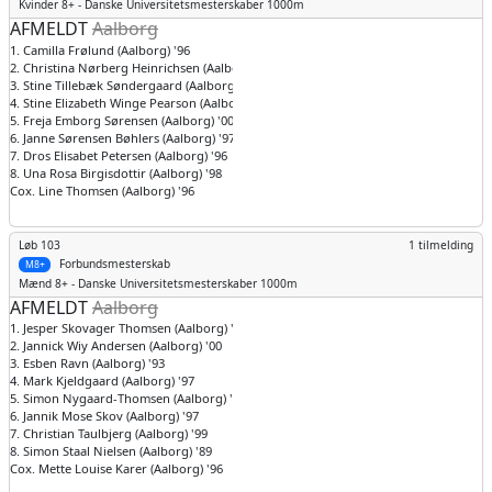
Kvinder
8+ - Danske Universitetsmesterskaber 1000m
AFMELDT
Aalborg
1. Camilla Frølund (Aalborg) '96
2. Christina Nørberg Heinrichsen (Aalborg) '95
3. Stine Tillebæk Søndergaard (Aalborg) '98
4. Stine Elizabeth Winge Pearson (Aalborg) '97
5. Freja Emborg Sørensen (Aalborg) '00
6. Janne Sørensen Bøhlers (Aalborg) '97
7. Dros Elisabet Petersen (Aalborg) '96
8. Una Rosa Birgisdottir (Aalborg) '98
Cox. Line Thomsen (Aalborg) '96
Løb 103
1 tilmelding
Forbundsmesterskab
M8+
Mænd
8+ - Danske Universitetsmesterskaber 1000m
AFMELDT
Aalborg
1. Jesper Skovager Thomsen (Aalborg) '96
2. Jannick Wiy Andersen (Aalborg) '00
3. Esben Ravn (Aalborg) '93
4. Mark Kjeldgaard (Aalborg) '97
5. Simon Nygaard-Thomsen (Aalborg) '89
6. Jannik Mose Skov (Aalborg) '97
7. Christian Taulbjerg (Aalborg) '99
8. Simon Staal Nielsen (Aalborg) '89
Cox. Mette Louise Karer (Aalborg) '96