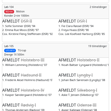
Løb 104
2 tilmeldinger
Motion
W2+inr
Kvinder
2+inr 1000m
AFMELDT
DSR II
AFMELDT
DSR I
1. Sofie Sommer (DSR) '94
1. Fie Clara Røssel (DSR) '94
2. Emma Rue Moos (DSR) '97
2. Freya Hvass (DSR) '90
Cox. Kirstine Fleng Steffensen (DSR) '92
Cox. Lee Koefoed Harborg (DSR) '85
Løb 105
19 tilmeldinger
TU-cup
U15 M1X
Drenge
1X 500m
AFMELDT
Holstebro III
AFMELDT
Holstebro II
1. William Lemming (Holstebro) '07
1. Noah Baltser Lyngaard (Holstebro) '07
AFMELDT
Hadsund II
AFMELDT
Lyngby I
1. Frederik Aksel Holmriis (Hadsund) '07
1. Johan Bach Sørensen (Lyngby) '08
AFMELDT
Holstebro IV
AFMELDT
Silkeborg I
1. Kasper Søndergaard (Holstebro) '07
1. Aske T. Jensen (Silkeborg) '07
AFMELDT
Rødvig I
AFMELDT
Odense III
1. Thomas Andersen (Rødvig) '09
1. Asger Kallesøe (Odense) '08