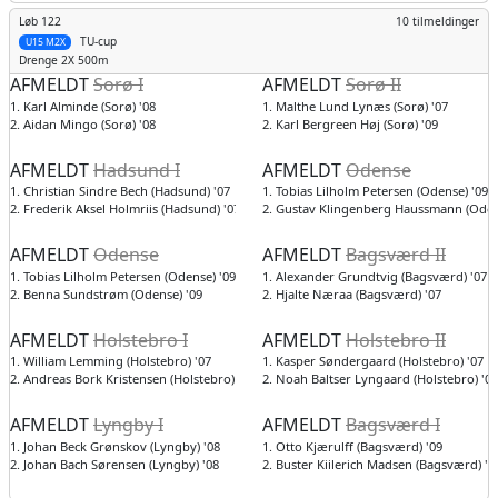
Løb 122
10 tilmeldinger
TU-cup
U15 M2X
Drenge
2X 500m
AFMELDT
Sorø I
AFMELDT
Sorø II
1. Karl Alminde (Sorø) '08
1. Malthe Lund Lynæs (Sorø) '07
2. Aidan Mingo (Sorø) '08
2. Karl Bergreen Høj (Sorø) '09
AFMELDT
Hadsund I
AFMELDT
Odense
1. Christian Sindre Bech (Hadsund) '07
1. Tobias Lilholm Petersen (Odense) '09
2. Frederik Aksel Holmriis (Hadsund) '07
2. Gustav Klingenberg Haussmann (Oden
AFMELDT
Odense
AFMELDT
Bagsværd II
1. Tobias Lilholm Petersen (Odense) '09
1. Alexander Grundtvig (Bagsværd) '07
2. Benna Sundstrøm (Odense) '09
2. Hjalte Næraa (Bagsværd) '07
AFMELDT
Holstebro I
AFMELDT
Holstebro II
1. William Lemming (Holstebro) '07
1. Kasper Søndergaard (Holstebro) '07
2. Andreas Bork Kristensen (Holstebro) '08
2. Noah Baltser Lyngaard (Holstebro) '07
AFMELDT
Lyngby I
AFMELDT
Bagsværd I
1. Johan Beck Grønskov (Lyngby) '08
1. Otto Kjærulff (Bagsværd) '09
2. Johan Bach Sørensen (Lyngby) '08
2. Buster Kiilerich Madsen (Bagsværd) '0