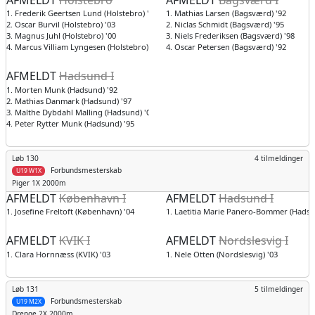
1. Frederik Geertsen Lund (Holstebro) '01
1. Mathias Larsen (Bagsværd) '92
2. Oscar Burvil (Holstebro) '03
2. Niclas Schmidt (Bagsværd) '95
3. Magnus Juhl (Holstebro) '00
3. Niels Frederiksen (Bagsværd) '98
4. Marcus Villiam Lyngesen (Holstebro) '00
4. Oscar Petersen (Bagsværd) '92
AFMELDT
Hadsund I
1. Morten Munk (Hadsund) '92
2. Mathias Danmark (Hadsund) '97
3. Malthe Dybdahl Malling (Hadsund) '01
4. Peter Rytter Munk (Hadsund) '95
Løb 130
4 tilmeldinger
Forbundsmesterskab
U19 W1X
Piger
1X 2000m
AFMELDT
København I
AFMELDT
Hadsund I
1. Josefine Freltoft (København) '04
1. Laetitia Marie Panero-Bommer (Hadsu
AFMELDT
KVIK I
AFMELDT
Nordslesvig I
1. Clara Hornnæss (KVIK) '03
1. Nele Otten (Nordslesvig) '03
Løb 131
5 tilmeldinger
Forbundsmesterskab
U19 M2X
Drenge
2X 2000m