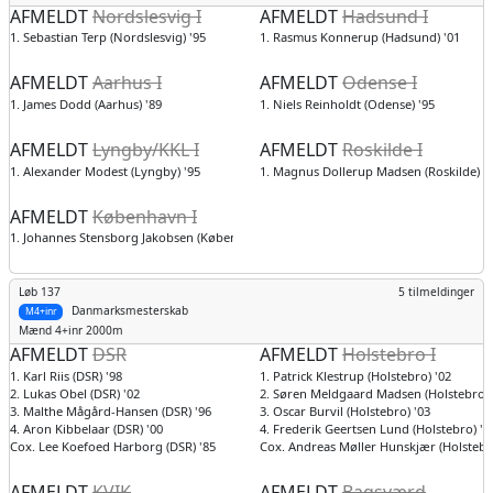
AFMELDT
Nordslesvig I
AFMELDT
Hadsund I
1. Sebastian Terp (Nordslesvig) '95
1. Rasmus Konnerup (Hadsund) '01
AFMELDT
Aarhus I
AFMELDT
Odense I
1. James Dodd (Aarhus) '89
1. Niels Reinholdt (Odense) '95
AFMELDT
Lyngby/KKL I
AFMELDT
Roskilde I
1. Alexander Modest (Lyngby) '95
1. Magnus Dollerup Madsen (Roskilde) '
AFMELDT
København I
1. Johannes Stensborg Jakobsen (København) '03
Løb 137
5 tilmeldinger
Danmarksmesterskab
M4+inr
Mænd
4+inr 2000m
AFMELDT
DSR
AFMELDT
Holstebro I
1. Karl Riis (DSR) '98
1. Patrick Klestrup (Holstebro) '02
2. Lukas Obel (DSR) '02
2. Søren Meldgaard Madsen (Holstebro) 
3. Malthe Mågård-Hansen (DSR) '96
3. Oscar Burvil (Holstebro) '03
4. Aron Kibbelaar (DSR) '00
4. Frederik Geertsen Lund (Holstebro) '0
Cox. Lee Koefoed Harborg (DSR) '85
Cox. Andreas Møller Hunskjær (Holstebro
AFMELDT
KVIK
AFMELDT
Bagsværd