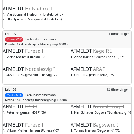
AFMELDT
Holstebro II
1. Mai Søgaard Hvilsom (Holstebro) '07
2. Ella Hjortkær Nørgaard (Holstebro) '07
Løb 107
4 tilmeldinger
Forbundsmesterskab
Master W1X
Kvinder
1X (Handicap tidsberegning) 1000m
AFMELDT
Furesø I
AFMELDT
Køge R I
1. Mette Møller (Furesø) '63
1. Anna Karina Gravad (Køge R) '71
AFMELDT
Nordslesvig I
AFMELDT
ARA I
1. Susanne Klages (Nordslesvig) '72
1. Christina Jensen (ARA) '78
Løb 108
12 tilmeldinger
Forbundsmesterskab
Master M1X
Mænd
1X (Handicap tidsberegning) 1000m
AFMELDT
DSR I
AFMELDT
Nordslesvig II
1. Peter Jørgensen (DSR) '56
1. Kim Schauer Boysen (Nordslesvig) '61
AFMELDT
Furesø I
AFMELDT
Bagsværd I
1. Mikael Møller Hansen (Furesø) '67
1. Tomas Næraa (Bagsværd) '72