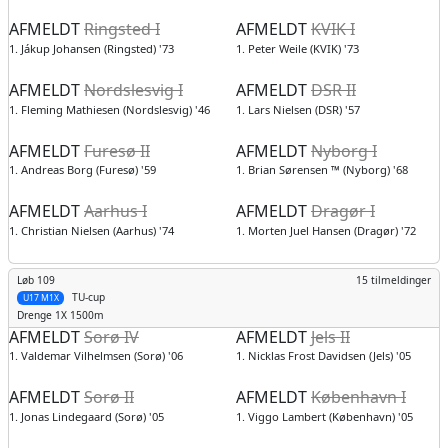
AFMELDT
Ringsted I
AFMELDT
KVIK I
1. Jákup Johansen (Ringsted) '73
1. Peter Weile (KVIK) '73
AFMELDT
Nordslesvig I
AFMELDT
DSR II
1. Fleming Mathiesen (Nordslesvig) '46
1. Lars Nielsen (DSR) '57
AFMELDT
Furesø II
AFMELDT
Nyborg I
1. Andreas Borg (Furesø) '59
1. Brian Sørensen ™ (Nyborg) '68
AFMELDT
Aarhus I
AFMELDT
Dragør I
1. Christian Nielsen (Aarhus) '74
1. Morten Juel Hansen (Dragør) '72
Løb 109
15 tilmeldinger
TU-cup
U17 M1X
Drenge
1X 1500m
AFMELDT
Sorø IV
AFMELDT
Jels II
1. Valdemar Vilhelmsen (Sorø) '06
1. Nicklas Frost Davidsen (Jels) '05
AFMELDT
Sorø II
AFMELDT
København I
1. Jonas Lindegaard (Sorø) '05
1. Viggo Lambert (København) '05