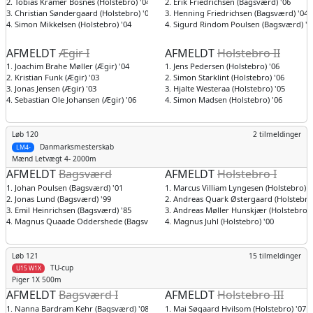
2. Tobias Kramer Bosnes (Holstebro) '04
2. Erik Friedrichsen (Bagsværd) '06
3. Christian Søndergaard (Holstebro) '04
3. Henning Friedrichsen (Bagsværd) '04
4. Simon Mikkelsen (Holstebro) '04
4. Sigurd Rindom Poulsen (Bagsværd) '0
AFMELDT
Ægir I
AFMELDT
Holstebro II
1. Joachim Brahe Møller (Ægir) '04
1. Jens Pedersen (Holstebro) '06
2. Kristian Funk (Ægir) '03
2. Simon Starklint (Holstebro) '06
3. Jonas Jensen (Ægir) '03
3. Hjalte Westeraa (Holstebro) '05
4. Sebastian Ole Johansen (Ægir) '06
4. Simon Madsen (Holstebro) '06
Løb 120
2 tilmeldinger
Danmarksmesterskab
LM4-
Mænd
Letvægt 4- 2000m
AFMELDT
Bagsværd
AFMELDT
Holstebro I
1. Johan Poulsen (Bagsværd) '01
1. Marcus Villiam Lyngesen (Holstebro) '
2. Jonas Lund (Bagsværd) '99
2. Andreas Quark Østergaard (Holstebro)
3. Emil Heinrichsen (Bagsværd) '85
3. Andreas Møller Hunskjær (Holstebro) 
4. Magnus Quaade Oddershede (Bagsværd) '00
4. Magnus Juhl (Holstebro) '00
Løb 121
15 tilmeldinger
TU-cup
U15 W1X
Piger
1X 500m
AFMELDT
Bagsværd I
AFMELDT
Holstebro III
1. Nanna Bardram Kehr (Bagsværd) '08
1. Mai Søgaard Hvilsom (Holstebro) '07