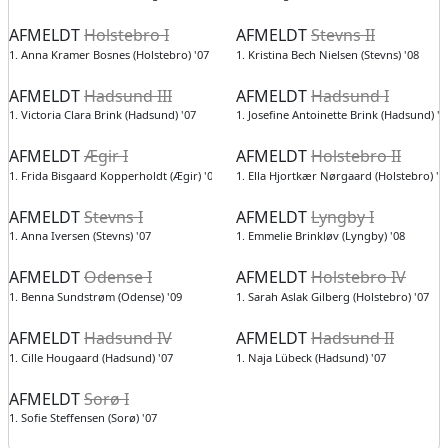
AFMELDT
Holstebro I
AFMELDT
Stevns II
1. Anna Kramer Bosnes (Holstebro) '07
1. Kristina Bech Nielsen (Stevns) '08
AFMELDT
Hadsund III
AFMELDT
Hadsund I
1. Victoria Clara Brink (Hadsund) '07
1. Josefine Antoinette Brink (Hadsund) '0
AFMELDT
Ægir I
AFMELDT
Holstebro II
1. Frida Bisgaard Kopperholdt (Ægir) '07
1. Ella Hjortkær Nørgaard (Holstebro) '0
AFMELDT
Stevns I
AFMELDT
Lyngby I
1. Anna Iversen (Stevns) '07
1. Emmelie Brinkløv (Lyngby) '08
AFMELDT
Odense I
AFMELDT
Holstebro IV
1. Benna Sundstrøm (Odense) '09
1. Sarah Aslak Gilberg (Holstebro) '07
AFMELDT
Hadsund IV
AFMELDT
Hadsund II
1. Cille Hougaard (Hadsund) '07
1. Naja Lübeck (Hadsund) '07
AFMELDT
Sorø I
1. Sofie Steffensen (Sorø) '07