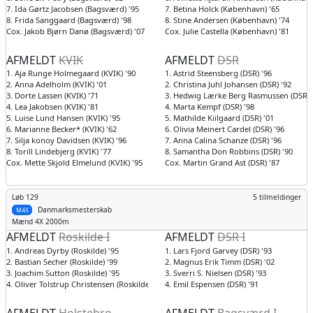
7. Ida Gørtz Jacobsen (Bagsværd) '95
7. Betina Holck (København) '65
8. Frida Sanggaard (Bagsværd) '98
8. Stine Andersen (København) '74
Cox. Jakob Bjørn Danø (Bagsværd) '07
Cox. Julie Castella (København) '81
AFMELDT
KVIK
AFMELDT
DSR
1. Aja Runge Holmegaard (KVIK) '90
1. Astrid Steensberg (DSR) '96
2. Anna Adelholm (KVIK) '01
2. Christina Juhl Johansen (DSR) '92
3. Dorte Lassen (KVIK) '71
3. Hedwig Lærke Berg Rasmussen (DSR) 
4. Lea Jakobsen (KVIK) '81
4. Marta Kempf (DSR) '98
5. Luise Lund Hansen (KVIK) '95
5. Mathilde Kiilgaard (DSR) '01
6. Marianne Becker* (KVIK) '62
6. Olivia Meinert Cardel (DSR) '96
7. Silja konoy Davidsen (KVIK) '96
7. Anna Calina Schanze (DSR) '96
8. Torill Lindebjerg (KVIK) '77
8. Samantha Don Robbins (DSR) '90
Cox. Mette Skjold Elmelund (KVIK) '95
Cox. Martin Grand Ast (DSR) '87
Løb 129
5 tilmeldinger
Danmarksmesterskab
M4X
Mænd
4X 2000m
AFMELDT
Roskilde I
AFMELDT
DSR I
1. Andreas Dyrby (Roskilde) '95
1. Lars Fjord Garvey (DSR) '93
2. Bastian Secher (Roskilde) '99
2. Magnus Erik Timm (DSR) '02
3. Joachim Sutton (Roskilde) '95
3. Sverri S. Nielsen (DSR) '93
4. Oliver Tolstrup Christensen (Roskilde) '99
4. Emil Espensen (DSR) '91
AFMELDT
Holstebro
AFMELDT
Bagsværd I