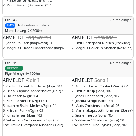
1. Maike Benter (Bagsværd) '72
2. Marie Mørch (Bagsværd) '97
Løb 143
2 tilmeldinger
Forbundsmesterskab
LM2X
Mænd
Letvægt 2X 2000m
AFMELDT
Bagsværd I
AFMELDT
Roskilde I
1. Johan Poulsen (Bagsværd) '01
1. Emil Lindegaard Nielsen (Roskilde) '02
2. Magnus Quaade Oddershede (Bagsværd) '00
2. Magnus Dollerup Madsen (Roskilde) '
Løb 144
6 tilmeldinger
U19 W/M 8+
Piger/drenge
8+ 1000m
AFMELDT
Ægir I
AFMELDT
Sorø I
1. Caitlin Holbæk Lundager (Ægir) '07
1. August Husted Coutant (Sorø) '04
2. Frida Bisgaard Kopperholdt (Ægir) '07
2. Emil Jelstrup (Sorø) '06
3. Liv Jensen (Ægir) '04
3. Jonas Lindegaard (Sorø) '05
4. Kirstine Nielsen (Ægir) '04
4. Joshua Mingo (Sorø) '03
5. Joachim Brahe Møller (Ægir) '04
5. Mads Christensen (Sorø) '06
6. Kristian Funk (Ægir) '03
6. Maria Jákupsdottír Johansen (Sorø) '05
7. Jonas Jensen (Ægir) '03
7. Signe Thorup (Sorø) '05
8. Sebastian Ole Johansen (Ægir) '06
8. Valdemar Vilhelmsen (Sorø) '06
Cox. Emilie Overgaard Ringøen (Ægir) '02
Cox. Malthe Lund Lynæs (Sorø) '07