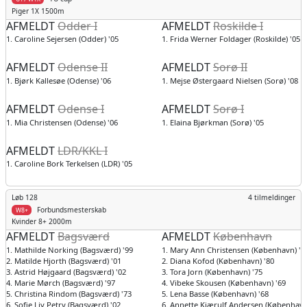
Piger
1X 1500m
AFMELDT
Odder I
AFMELDT
Roskilde I
1. Caroline Sejersen (Odder) '05
1. Frida Werner Foldager (Roskilde) '05
AFMELDT
Odense II
AFMELDT
Sorø II
1. Bjørk Kallesøe (Odense) '06
1. Mejse Østergaard Nielsen (Sorø) '08
AFMELDT
Odense I
AFMELDT
Sorø I
1. Mia Christensen (Odense) '06
1. Elaina Bjørkman (Sorø) '05
AFMELDT
LDR/KKL I
1. Caroline Bork Terkelsen (LDR) '05
Løb 128
4 tilmeldinger
Forbundsmesterskab
W8+
Kvinder
8+ 2000m
AFMELDT
Bagsværd
AFMELDT
København
1. Mathilde Norking (Bagsværd) '99
1. Mary Ann Christensen (København) '6
2. Matilde Hjorth (Bagsværd) '01
2. Diana Kofod (København) '80
3. Astrid Højgaard (Bagsværd) '02
3. Tora Jorn (København) '75
4. Marie Mørch (Bagsværd) '97
4. Vibeke Skousen (København) '69
5. Christina Rindom (Bagsværd) '73
5. Lena Basse (København) '68
6. Sofie Liv Petry (Bagsværd) '02
6. Annette Kjærulf Andersen (København