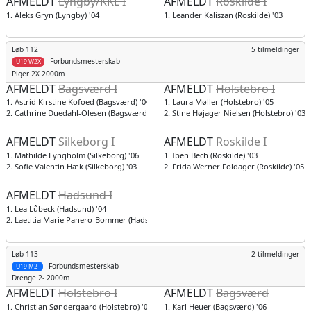
AFMELDT
Lyngby/KKL I
AFMELDT
Roskilde I
1. Aleks Gryn (Lyngby) '04
1. Leander Kaliszan (Roskilde) '03
Løb 112
5 tilmeldinger
Forbundsmesterskab
U19 W2X
Piger
2X 2000m
AFMELDT
Bagsværd I
AFMELDT
Holstebro I
1. Astrid Kirstine Kofoed (Bagsværd) '04
1. Laura Møller (Holstebro) '05
2. Cathrine Duedahl-Olesen (Bagsværd) '03
2. Stine Højager Nielsen (Holstebro) '03
AFMELDT
Silkeborg I
AFMELDT
Roskilde I
1. Mathilde Lyngholm (Silkeborg) '06
1. Iben Bech (Roskilde) '03
2. Sofie Valentin Hæk (Silkeborg) '03
2. Frida Werner Foldager (Roskilde) '05
AFMELDT
Hadsund I
1. Lea Lûbeck (Hadsund) '04
2. Laetitia Marie Panero-Bommer (Hadsund) '03
Løb 113
2 tilmeldinger
Forbundsmesterskab
U19 M2-
Drenge
2- 2000m
AFMELDT
Holstebro I
AFMELDT
Bagsværd
1. Christian Søndergaard (Holstebro) '04
1. Karl Heuer (Bagsværd) '06