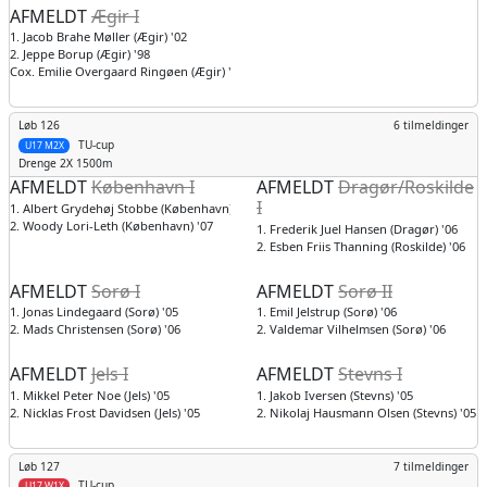
AFMELDT
Ægir I
1. Jacob Brahe Møller (Ægir) '02
2. Jeppe Borup (Ægir) '98
Cox. Emilie Overgaard Ringøen (Ægir) '02
Løb 126
6 tilmeldinger
TU-cup
U17 M2X
Drenge
2X 1500m
AFMELDT
København I
AFMELDT
Dragør/Roskilde
I
1. Albert Grydehøj Stobbe (København) '07
2. Woody Lori-Leth (København) '07
1. Frederik Juel Hansen (Dragør) '06
2. Esben Friis Thanning (Roskilde) '06
AFMELDT
Sorø I
AFMELDT
Sorø II
1. Jonas Lindegaard (Sorø) '05
1. Emil Jelstrup (Sorø) '06
2. Mads Christensen (Sorø) '06
2. Valdemar Vilhelmsen (Sorø) '06
AFMELDT
Jels I
AFMELDT
Stevns I
1. Mikkel Peter Noe (Jels) '05
1. Jakob Iversen (Stevns) '05
2. Nicklas Frost Davidsen (Jels) '05
2. Nikolaj Hausmann Olsen (Stevns) '05
Løb 127
7 tilmeldinger
TU-cup
U17 W1X