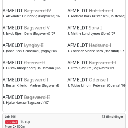
AFMELDT
Bagsværd IV
AFMELDT
Holstebro I
1. Alexander Grundtvig (Bagsværd) '07
1. Andreas Bork Kristensen (Holstebro) '
AFMELDT
Bagsværd V
AFMELDT
Sorø I
1. Jakob Bjørn Danø (Bagsværd) '07
1. Malthe Lund Lynæs (Sorø) '07
AFMELDT
Lyngby II
AFMELDT
Hadsund I
1. Johan Beck Grønskov (Lyngby) '08
1. Christian Sindre Bech (Hadsund) '07
AFMELDT
Odense II
AFMELDT
Bagsværd III
1. Gustav Klingenberg Haussmann (Odense) '07
1. Otto Kjærulff (Bagsværd) '09
AFMELDT
Bagsværd I
AFMELDT
Odense I
1. Buster Kiilerich Madsen (Bagsværd) '07
1. Tobias Lilholm Petersen (Odense) '09
AFMELDT
Bagsværd II
1. Hjalte Næraa (Bagsværd) '07
Løb 106
13 tilmeldinger
TU-cup
U15 W2X
Piger
2X 500m