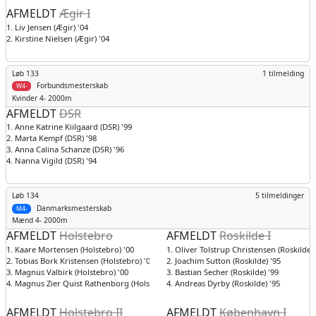
AFMELDT
Ægir I
1. Liv Jensen (Ægir) '04
2. Kirstine Nielsen (Ægir) '04
Løb 133
1 tilmelding
Forbundsmesterskab
W4-
Kvinder
4- 2000m
AFMELDT
DSR
1. Anne Katrine Kiilgaard (DSR) '99
2. Marta Kempf (DSR) '98
3. Anna Calina Schanze (DSR) '96
4. Nanna Vigild (DSR) '94
Løb 134
5 tilmeldinger
Danmarksmesterskab
M4-
Mænd
4- 2000m
AFMELDT
Holstebro
AFMELDT
Roskilde I
1. Kaare Mortensen (Holstebro) '00
1. Oliver Tolstrup Christensen (Roskilde) 
2. Tobias Bork Kristensen (Holstebro) '03
2. Joachim Sutton (Roskilde) '95
3. Magnus Valbirk (Holstebro) '00
3. Bastian Secher (Roskilde) '99
4. Magnus Zier Quist Rathenborg (Holstebro) '99
4. Andreas Dyrby (Roskilde) '95
AFMELDT
Holstebro II
AFMELDT
København I