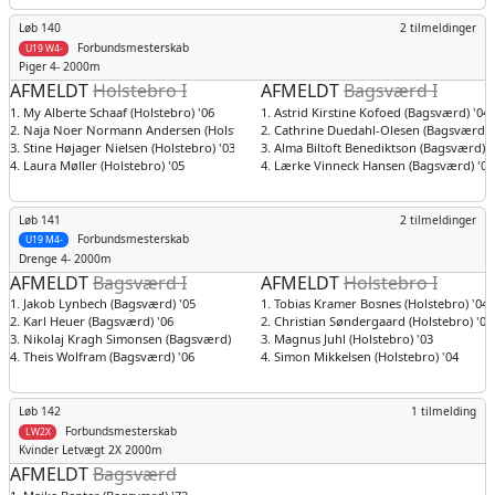
Løb 140
2 tilmeldinger
Forbundsmesterskab
U19 W4-
Piger
4- 2000m
AFMELDT
Holstebro I
AFMELDT
Bagsværd I
1. My Alberte Schaaf (Holstebro) '06
1. Astrid Kirstine Kofoed (Bagsværd) '04
2. Naja Noer Normann Andersen (Holstebro) '06
2. Cathrine Duedahl-Olesen (Bagsværd) 
3. Stine Højager Nielsen (Holstebro) '03
3. Alma Biltoft Benediktson (Bagsværd) '
4. Laura Møller (Holstebro) '05
4. Lærke Vinneck Hansen (Bagsværd) '04
Løb 141
2 tilmeldinger
Forbundsmesterskab
U19 M4-
Drenge
4- 2000m
AFMELDT
Bagsværd I
AFMELDT
Holstebro I
1. Jakob Lynbech (Bagsværd) '05
1. Tobias Kramer Bosnes (Holstebro) '04
2. Karl Heuer (Bagsværd) '06
2. Christian Søndergaard (Holstebro) '04
3. Nikolaj Kragh Simonsen (Bagsværd) '06
3. Magnus Juhl (Holstebro) '03
4. Theis Wolfram (Bagsværd) '06
4. Simon Mikkelsen (Holstebro) '04
Løb 142
1 tilmelding
Forbundsmesterskab
LW2X
Kvinder
Letvægt 2X 2000m
AFMELDT
Bagsværd