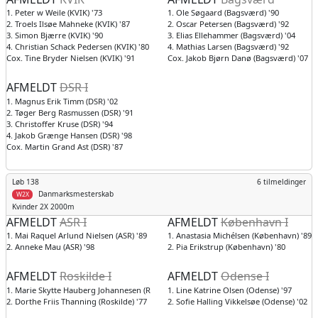
1. Peter w Weile (KVIK) '73
1. Ole Søgaard (Bagsværd) '90
2. Troels Ilsøe Mahneke (KVIK) '87
2. Oscar Petersen (Bagsværd) '92
3. Simon Bjærre (KVIK) '90
3. Elias Ellehammer (Bagsværd) '04
4. Christian Schack Pedersen (KVIK) '80
4. Mathias Larsen (Bagsværd) '92
Cox. Tine Bryder Nielsen (KVIK) '91
Cox. Jakob Bjørn Danø (Bagsværd) '07
AFMELDT
DSR I
1. Magnus Erik Timm (DSR) '02
2. Tøger Berg Rasmussen (DSR) '91
3. Christoffer Kruse (DSR) '94
4. Jakob Grænge Hansen (DSR) '98
Cox. Martin Grand Ast (DSR) '87
Løb 138
6 tilmeldinger
Danmarksmesterskab
W2X
Kvinder
2X 2000m
AFMELDT
ASR I
AFMELDT
København I
1. Mai Raquel Arlund Nielsen (ASR) '89
1. Anastasia Michélsen (København) '89
2. Anneke Mau (ASR) '98
2. Pia Erikstrup (København) '80
AFMELDT
Roskilde I
AFMELDT
Odense I
1. Marie Skytte Hauberg Johannesen (Roskilde) '97
1. Line Katrine Olsen (Odense) '97
2. Dorthe Friis Thanning (Roskilde) '77
2. Sofie Halling Vikkelsøe (Odense) '02