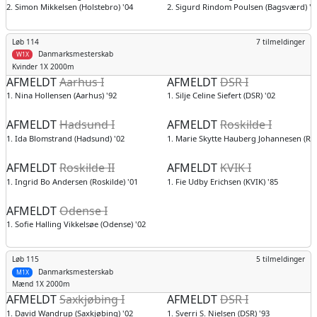
2. Simon Mikkelsen (Holstebro) '04
2. Sigurd Rindom Poulsen (Bagsværd) '0
Løb 114
7 tilmeldinger
Danmarksmesterskab
W1X
Kvinder
1X 2000m
AFMELDT
Aarhus I
AFMELDT
DSR I
1. Nina Hollensen (Aarhus) '92
1. Silje Celine Siefert (DSR) '02
AFMELDT
Hadsund I
AFMELDT
Roskilde I
1. Ida Blomstrand (Hadsund) '02
1. Marie Skytte Hauberg Johannesen (Ros
AFMELDT
Roskilde II
AFMELDT
KVIK I
1. Ingrid Bo Andersen (Roskilde) '01
1. Fie Udby Erichsen (KVIK) '85
AFMELDT
Odense I
1. Sofie Halling Vikkelsøe (Odense) '02
Løb 115
5 tilmeldinger
Danmarksmesterskab
M1X
Mænd
1X 2000m
AFMELDT
Saxkjøbing I
AFMELDT
DSR I
1. David Wandrup (Saxkjøbing) '02
1. Sverri S. Nielsen (DSR) '93