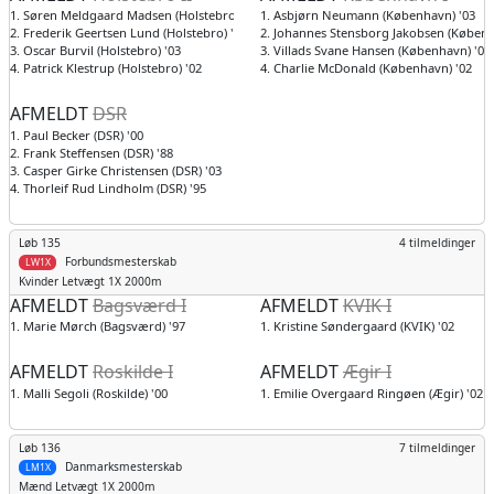
1. Søren Meldgaard Madsen (Holstebro) '02
1. Asbjørn Neumann (København) '03
2. Frederik Geertsen Lund (Holstebro) '01
2. Johannes Stensborg Jakobsen (Københ
3. Oscar Burvil (Holstebro) '03
3. Villads Svane Hansen (København) '04
4. Patrick Klestrup (Holstebro) '02
4. Charlie McDonald (København) '02
AFMELDT
DSR
1. Paul Becker (DSR) '00
2. Frank Steffensen (DSR) '88
3. Casper Girke Christensen (DSR) '03
4. Thorleif Rud Lindholm (DSR) '95
Løb 135
4 tilmeldinger
Forbundsmesterskab
LW1X
Kvinder
Letvægt 1X 2000m
AFMELDT
Bagsværd I
AFMELDT
KVIK I
1. Marie Mørch (Bagsværd) '97
1. Kristine Søndergaard (KVIK) '02
AFMELDT
Roskilde I
AFMELDT
Ægir I
1. Malli Segoli (Roskilde) '00
1. Emilie Overgaard Ringøen (Ægir) '02
Løb 136
7 tilmeldinger
Danmarksmesterskab
LM1X
Mænd
Letvægt 1X 2000m