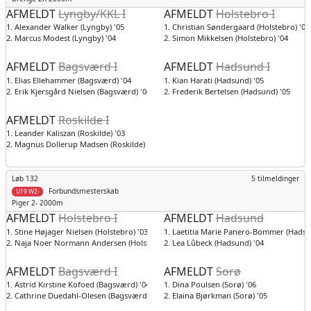
AFMELDT
Lyngby/KKL I
AFMELDT
Holstebro I
1. Alexander Walker (Lyngby) '05
1. Christian Søndergaard (Holstebro) '04
2. Marcus Modest (Lyngby) '04
2. Simon Mikkelsen (Holstebro) '04
AFMELDT
Bagsværd I
AFMELDT
Hadsund I
1. Elias Ellehammer (Bagsværd) '04
1. Kian Harati (Hadsund) '05
2. Erik Kjersgård Nielsen (Bagsværd) '04
2. Frederik Bertelsen (Hadsund) '05
AFMELDT
Roskilde I
1. Leander Kaliszan (Roskilde) '03
2. Magnus Dollerup Madsen (Roskilde) '03
Løb 132
5 tilmeldinger
Forbundsmesterskab
U19 W2-
Piger
2- 2000m
AFMELDT
Holstebro I
AFMELDT
Hadsund
1. Stine Højager Nielsen (Holstebro) '03
1. Laetitia Marie Panero-Bommer (Hadsu
2. Naja Noer Normann Andersen (Holstebro) '06
2. Lea Lûbeck (Hadsund) '04
AFMELDT
Bagsværd I
AFMELDT
Sorø
1. Astrid Kirstine Kofoed (Bagsværd) '04
1. Dina Poulsen (Sorø) '06
2. Cathrine Duedahl-Olesen (Bagsværd) '03
2. Elaina Bjørkman (Sorø) '05