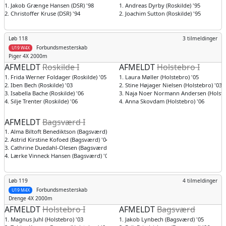
1. Jakob Grænge Hansen (DSR) '98
1. Andreas Dyrby (Roskilde) '95
2. Christoffer Kruse (DSR) '94
2. Joachim Sutton (Roskilde) '95
Løb 118
3 tilmeldinger
Forbundsmesterskab
U19 W4X
Piger
4X 2000m
AFMELDT
Roskilde I
AFMELDT
Holstebro I
1. Frida Werner Foldager (Roskilde) '05
1. Laura Møller (Holstebro) '05
2. Iben Bech (Roskilde) '03
2. Stine Højager Nielsen (Holstebro) '03
3. Isabella Bache (Roskilde) '06
3. Naja Noer Normann Andersen (Holste
4. Silje Trenter (Roskilde) '06
4. Anna Skovdam (Holstebro) '06
AFMELDT
Bagsværd I
1. Alma Biltoft Benediktson (Bagsværd) '05
2. Astrid Kirstine Kofoed (Bagsværd) '04
3. Cathrine Duedahl-Olesen (Bagsværd) '03
4. Lærke Vinneck Hansen (Bagsværd) '04
Løb 119
4 tilmeldinger
Forbundsmesterskab
U19 M4X
Drenge
4X 2000m
AFMELDT
Holstebro I
AFMELDT
Bagsværd
1. Magnus Juhl (Holstebro) '03
1. Jakob Lynbech (Bagsværd) '05