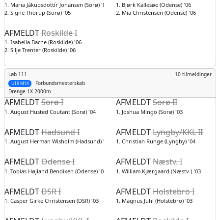
1. Maria Jákupsdottír Johansen (Sorø) '05
1. Bjørk Kallesøe (Odense) '06
2. Signe Thorup (Sorø) '05
2. Mia Christensen (Odense) '06
AFMELDT
Roskilde I
1. Isabella Bache (Roskilde) '06
2. Silje Trenter (Roskilde) '06
Løb 111
10 tilmeldinger
Forbundsmesterskab
U19 M1X
Drenge
1X 2000m
AFMELDT
Sorø I
AFMELDT
Sorø II
1. August Husted Coutant (Sorø) '04
1. Joshua Mingo (Sorø) '03
AFMELDT
Hadsund I
AFMELDT
Lyngby/KKL II
1. August Herman Wisholm (Hadsund) '04
1. Christian Runge (Lyngby) '04
AFMELDT
Odense I
AFMELDT
Næstv. I
1. Tobias Højland Bendixen (Odense) '04
1. William Kjærgaard (Næstv.) '03
AFMELDT
DSR I
AFMELDT
Holstebro I
1. Casper Girke Christensen (DSR) '03
1. Magnus Juhl (Holstebro) '03