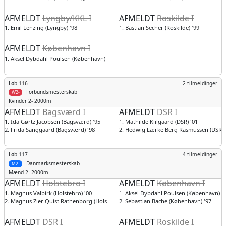
AFMELDT
Lyngby/KKL I
AFMELDT
Roskilde I
1. Emil Lenzing (Lyngby) '98
1. Bastian Secher (Roskilde) '99
AFMELDT
København I
1. Aksel Dybdahl Poulsen (København) '98
Løb 116
2 tilmeldinger
Forbundsmesterskab
W2-
Kvinder
2- 2000m
AFMELDT
Bagsværd I
AFMELDT
DSR I
1. Ida Gørtz Jacobsen (Bagsværd) '95
1. Mathilde Kiilgaard (DSR) '01
2. Frida Sanggaard (Bagsværd) '98
2. Hedwig Lærke Berg Rasmussen (DSR) 
Løb 117
4 tilmeldinger
Danmarksmesterskab
M2-
Mænd
2- 2000m
AFMELDT
Holstebro I
AFMELDT
København I
1. Magnus Valbirk (Holstebro) '00
1. Aksel Dybdahl Poulsen (København) '
2. Magnus Zier Quist Rathenborg (Holstebro) '99
2. Sebastian Bache (København) '97
AFMELDT
DSR I
AFMELDT
Roskilde I