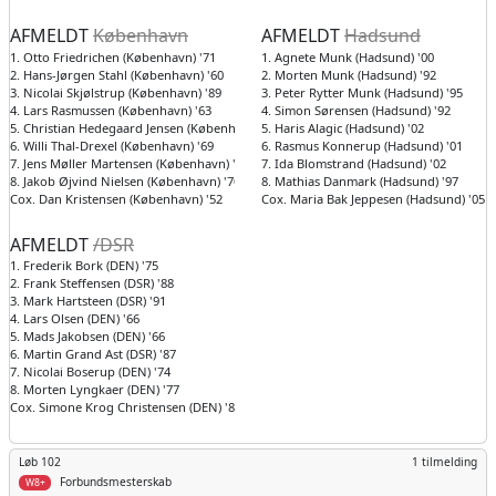
AFMELDT
København
AFMELDT
Hadsund
1. Otto Friedrichen (København) '71
1. Agnete Munk (Hadsund) '00
2. Hans-Jørgen Stahl (København) '60
2. Morten Munk (Hadsund) '92
3. Nicolai Skjølstrup (København) '89
3. Peter Rytter Munk (Hadsund) '95
4. Lars Rasmussen (København) '63
4. Simon Sørensen (Hadsund) '92
5. Christian Hedegaard Jensen (København) '80
5. Haris Alagic (Hadsund) '02
6. Willi Thal-Drexel (København) '69
6. Rasmus Konnerup (Hadsund) '01
7. Jens Møller Martensen (København) '82
7. Ida Blomstrand (Hadsund) '02
8. Jakob Øjvind Nielsen (København) '70
8. Mathias Danmark (Hadsund) '97
Cox. Dan Kristensen (København) '52
Cox. Maria Bak Jeppesen (Hadsund) '05
AFMELDT
/DSR
1. Frederik Bork (DEN) '75
2. Frank Steffensen (DSR) '88
3. Mark Hartsteen (DSR) '91
4. Lars Olsen (DEN) '66
5. Mads Jakobsen (DEN) '66
6. Martin Grand Ast (DSR) '87
7. Nicolai Boserup (DEN) '74
8. Morten Lyngkaer (DEN) '77
Cox. Simone Krog Christensen (DEN) '89
Løb 102
1 tilmelding
Forbundsmesterskab
W8+