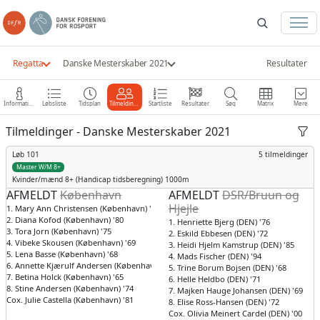
Regatta
Danske Mesterskaber 2021
Resultater
Information
Løbsliste
Tidsplan
Tilmeldinger
Startliste
Resultater
Søg
Matrix
Mere
Tilmeldinger - Danske Mesterskaber 2021
Løb 101
5 tilmeldinger
Master W/M 8+
Kvinder/mænd
8+ (Handicap tidsberegning) 1000m
AFMELDT
København
AFMELDT
DSR/Bruun og
Hjejle
1. Mary Ann Christensen (København) '68
2. Diana Kofod (København) '80
1. Henriette Bjerg (DEN) '76
3. Tora Jorn (København) '75
2. Eskild Ebbesen (DEN) '72
4. Vibeke Skousen (København) '69
3. Heidi Hjelm Kamstrup (DEN) '85
5. Lena Basse (København) '68
4. Mads Fischer (DEN) '94
6. Annette Kjærulf Andersen (København) '63
5. Trine Borum Bojsen (DEN) '68
7. Betina Holck (København) '65
6. Helle Heldbo (DEN) '71
8. Stine Andersen (København) '74
7. Majken Hauge Johansen (DEN) '69
Cox. Julie Castella (København) '81
8. Elise Ross-Hansen (DEN) '72
Cox. Olivia Meinert Cardel (DEN) '00