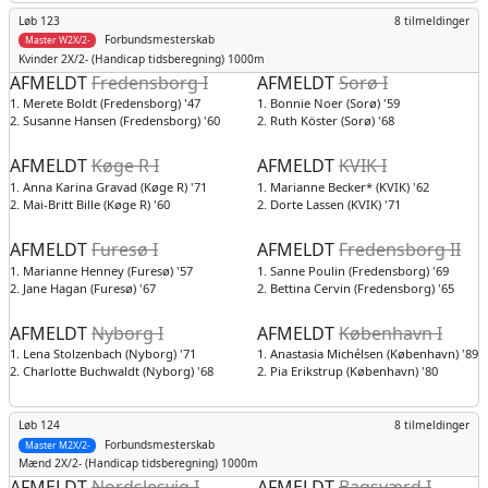
Løb 123
8 tilmeldinger
Forbundsmesterskab
Master W2X/2-
Kvinder
2X/2- (Handicap tidsberegning) 1000m
AFMELDT
Fredensborg I
AFMELDT
Sorø I
1. Merete Boldt (Fredensborg) '47
1. Bonnie Noer (Sorø) '59
2. Susanne Hansen (Fredensborg) '60
2. Ruth Köster (Sorø) '68
AFMELDT
Køge R I
AFMELDT
KVIK I
1. Anna Karina Gravad (Køge R) '71
1. Marianne Becker* (KVIK) '62
2. Mai-Britt Bille (Køge R) '60
2. Dorte Lassen (KVIK) '71
AFMELDT
Furesø I
AFMELDT
Fredensborg II
1. Marianne Henney (Furesø) '57
1. Sanne Poulin (Fredensborg) '69
2. Jane Hagan (Furesø) '67
2. Bettina Cervin (Fredensborg) '65
AFMELDT
Nyborg I
AFMELDT
København I
1. Lena Stolzenbach (Nyborg) '71
1. Anastasia Michélsen (København) '89
2. Charlotte Buchwaldt (Nyborg) '68
2. Pia Erikstrup (København) '80
Løb 124
8 tilmeldinger
Forbundsmesterskab
Master M2X/2-
Mænd
2X/2- (Handicap tidsberegning) 1000m
AFMELDT
Nordslesvig I
AFMELDT
Bagsværd I