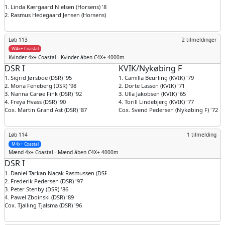
1. Linda Kærgaard Nielsen (Horsens) '80
2. Rasmus Hedegaard Jensen (Horsens) '93
Løb 113
2 tilmeldinger
W4x+ Coastal
Kvinder
4x+ Coastal - Kvinder åben C4X+ 4000m
DSR I
KVIK/Nykøbing F
1. Sigrid Jørsboe (DSR) '95
1. Camilla Beurling (KVIK) '79
2. Mona Feneberg (DSR) '98
2. Dorte Lassen (KVIK) '71
3. Nanna Carøe Fink (DSR) '92
3. Ulla Jakobsen (KVIK) '65
4. Freya Hvass (DSR) '90
4. Torill Lindebjerg (KVIK) '77
Cox. Martin Grand Ast (DSR) '87
Cox. Svend Pedersen (Nykøbing F) '72
Løb 114
1 tilmelding
M4x+ Coastal
Mænd
4x+ Coastal - Mænd åben C4X+ 4000m
DSR I
1. Daniel Tarkan Nacak Rasmussen (DSR) '94
2. Frederik Pedersen (DSR) '97
3. Peter Stenby (DSR) '86
4. Pawel Zboinski (DSR) '89
Cox. Tjalling Tjalsma (DSR) '96