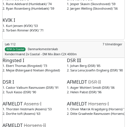
1. Rune Adelvard (Humlebæk) '74
1. Jesper Skavin (Skovshoved) '59
2. Ryan Rosenberg (Humlebæk) '59
2. Jørgen Welling (Skovshoved) '56
KVIK I
1. Kurt Jensen (KVIK) '53
2. Torben Rimmer (KVIK) '71
Løb 112
7 tilmeldinger
Danmarksmesterskab
W/M 2x Coastal
Kvinder/mænd
2x Coastal - DM Mix åben C2X 4000m
Ringsted I
DSR III
1. Ebert Thomas (Ringsted) '73
1. Johan Berg (DSR) '85
2. Mejse Østergaard Nielsen (Ringsted) '08
2. Sara Lena Josefin Engberg (DSR) '90
DSR I
AFMELDT
DSR II
1. Castor Valbum Rasmussen (DSR) '91
1. Asger Wohlert Smidt (DSR) '06
2. Tuuli Kasso (DSR) '90
2. Helen Pabst (DSR) '96
AFMELDT
Assens I
AFMELDT
Horsens I
1. Thorsten Vestmark (Assens) '53
1. Oliver Mærsk Kragsbjerg (Horsens) '9
2. Dorthe toft (Assens) '63
2. Ditte Graahede Rasmussen (Horsens) '
AFMELDT
Horsens II