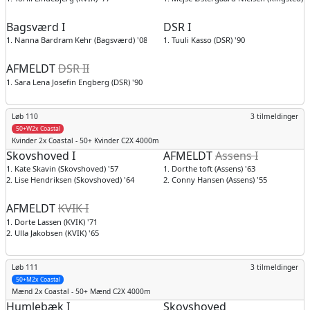
Bagsværd I
DSR I
1. Nanna Bardram Kehr (Bagsværd) '08
1. Tuuli Kasso (DSR) '90
AFMELDT
DSR II
1. Sara Lena Josefin Engberg (DSR) '90
Løb 110
3 tilmeldinger
50+W2x Coastal
Kvinder
2x Coastal - 50+ Kvinder C2X 4000m
Skovshoved I
AFMELDT
Assens I
1. Kate Skavin (Skovshoved) '57
1. Dorthe toft (Assens) '63
2. Lise Hendriksen (Skovshoved) '64
2. Conny Hansen (Assens) '55
AFMELDT
KVIK I
1. Dorte Lassen (KVIK) '71
2. Ulla Jakobsen (KVIK) '65
Løb 111
3 tilmeldinger
50+M2x Coastal
Mænd
2x Coastal - 50+ Mænd C2X 4000m
Humlebæk I
Skovshoved