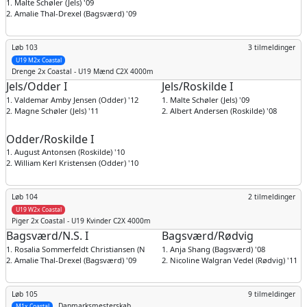
1. Malte Schøler (Jels) '09
2. Amalie Thal-Drexel (Bagsværd) '09
Løb 103
3 tilmeldinger
U19 M2x Coastal
Drenge
2x Coastal - U19 Mænd C2X 4000m
Jels/Odder I
Jels/Roskilde I
1. Valdemar Amby Jensen (Odder) '12
1. Malte Schøler (Jels) '09
2. Magne Schøler (Jels) '11
2. Albert Andersen (Roskilde) '08
Odder/Roskilde I
1. August Antonsen (Roskilde) '10
2. William Kerl Kristensen (Odder) '10
Løb 104
2 tilmeldinger
U19 W2x Coastal
Piger
2x Coastal - U19 Kvinder C2X 4000m
Bagsværd/N.S. I
Bagsværd/Rødvig
1. Rosalia Sommerfeldt Christiansen (N.S.) '07
1. Anja Shang (Bagsværd) '08
2. Amalie Thal-Drexel (Bagsværd) '09
2. Nicoline Walgran Vedel (Rødvig) '11
Løb 105
9 tilmeldinger
Danmarksmesterskab
M1x Coastal