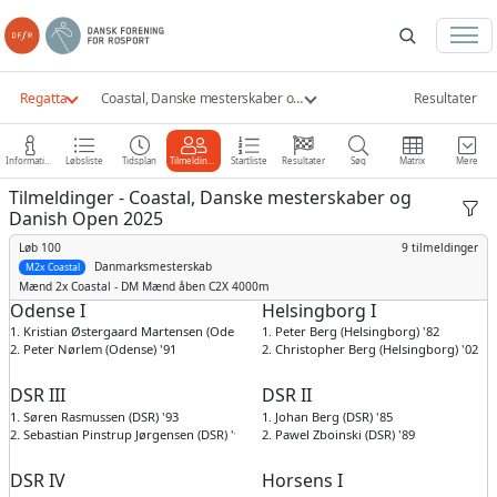
Regatta
Coastal, Danske mesterskaber og Danish Open 2025
Resultater
Information
Løbsliste
Tidsplan
Tilmeldinger
Startliste
Resultater
Søg
Matrix
Mere
Tilmeldinger - Coastal, Danske mesterskaber og
Danish Open 2025
Løb 100
9 tilmeldinger
Danmarksmesterskab
M2x Coastal
Mænd
2x Coastal - DM Mænd åben C2X 4000m
Odense I
Helsingborg I
1. Kristian Østergaard Martensen (Odense) '84
1. Peter Berg (Helsingborg) '82
2. Peter Nørlem (Odense) '91
2. Christopher Berg (Helsingborg) '02
DSR III
DSR II
1. Søren Rasmussen (DSR) '93
1. Johan Berg (DSR) '85
2. Sebastian Pinstrup Jørgensen (DSR) '93
2. Pawel Zboinski (DSR) '89
DSR IV
Horsens I