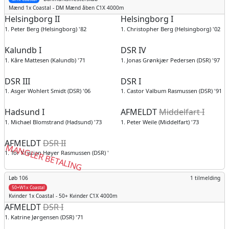
Mænd
1x Coastal - DM Mænd åben C1X 4000m
Helsingborg II
Helsingborg I
1. Peter Berg (Helsingborg) '82
1. Christopher Berg (Helsingborg) '02
Kalundb I
DSR IV
1. Kåre Mattesen (Kalundb) '71
1. Jonas Grønkjær Pedersen (DSR) '97
DSR III
DSR I
1. Asger Wohlert Smidt (DSR) '06
1. Castor Valbum Rasmussen (DSR) '91
Hadsund I
AFMELDT
Middelfart I
1. Michael Blomstrand (Hadsund) '73
1. Peter Weile (Middelfart) '73
AFMELDT
DSR II
MANGLER BETALING
1. Tor Kristian Høyer Rasmussen (DSR) '95
Løb 106
1 tilmelding
50+W1x Coastal
Kvinder
1x Coastal - 50+ Kvinder C1X 4000m
AFMELDT
DSR I
1. Katrine Jørgensen (DSR) '71