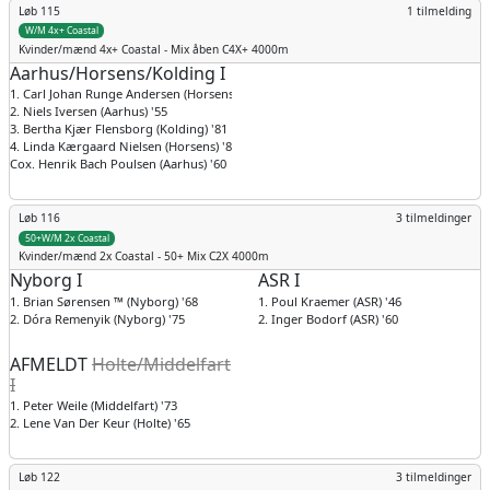
Løb 115
1 tilmelding
W/M 4x+ Coastal
Kvinder/mænd
4x+ Coastal - Mix åben C4X+ 4000m
Aarhus/Horsens/Kolding I
1. Carl Johan Runge Andersen (Horsens) '57
2. Niels Iversen (Aarhus) '55
3. Bertha Kjær Flensborg (Kolding) '81
4. Linda Kærgaard Nielsen (Horsens) '80
Cox. Henrik Bach Poulsen (Aarhus) '60
Løb 116
3 tilmeldinger
50+W/M 2x Coastal
Kvinder/mænd
2x Coastal - 50+ Mix C2X 4000m
Nyborg I
ASR I
1. Brian Sørensen ™ (Nyborg) '68
1. Poul Kraemer (ASR) '46
2. Dóra Remenyik (Nyborg) '75
2. Inger Bodorf (ASR) '60
AFMELDT
Holte/Middelfart
I
1. Peter Weile (Middelfart) '73
2. Lene Van Der Keur (Holte) '65
Løb 122
3 tilmeldinger