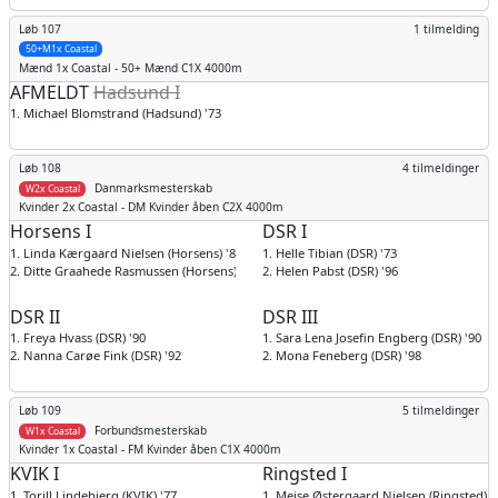
Løb 107
1 tilmelding
50+M1x Coastal
Mænd
1x Coastal - 50+ Mænd C1X 4000m
AFMELDT
Hadsund I
1. Michael Blomstrand (Hadsund) '73
Løb 108
4 tilmeldinger
Danmarksmesterskab
W2x Coastal
Kvinder
2x Coastal - DM Kvinder åben C2X 4000m
Horsens I
DSR I
1. Linda Kærgaard Nielsen (Horsens) '80
1. Helle Tibian (DSR) '73
2. Ditte Graahede Rasmussen (Horsens) '98
2. Helen Pabst (DSR) '96
DSR II
DSR III
1. Freya Hvass (DSR) '90
1. Sara Lena Josefin Engberg (DSR) '90
2. Nanna Carøe Fink (DSR) '92
2. Mona Feneberg (DSR) '98
Løb 109
5 tilmeldinger
Forbundsmesterskab
W1x Coastal
Kvinder
1x Coastal - FM Kvinder åben C1X 4000m
KVIK I
Ringsted I
1. Torill Lindebjerg (KVIK) '77
1. Mejse Østergaard Nielsen (Ringsted) '