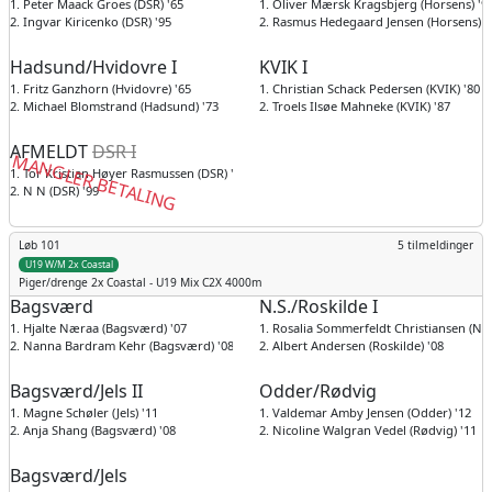
1. Peter Maack Groes (DSR) '65
1. Oliver Mærsk Kragsbjerg (Horsens) '9
2. Ingvar Kiricenko (DSR) '95
2. Rasmus Hedegaard Jensen (Horsens) '
Hadsund/Hvidovre I
KVIK I
1. Fritz Ganzhorn (Hvidovre) '65
1. Christian Schack Pedersen (KVIK) '80
2. Michael Blomstrand (Hadsund) '73
2. Troels Ilsøe Mahneke (KVIK) '87
AFMELDT
DSR I
MANGLER BETALING
1. Tor Kristian Høyer Rasmussen (DSR) '95
2. N N (DSR) '99
Løb 101
5 tilmeldinger
U19 W/M 2x Coastal
Piger/drenge
2x Coastal - U19 Mix C2X 4000m
Bagsværd
N.S./Roskilde I
1. Hjalte Næraa (Bagsværd) '07
1. Rosalia Sommerfeldt Christiansen (N.S.
2. Nanna Bardram Kehr (Bagsværd) '08
2. Albert Andersen (Roskilde) '08
Bagsværd/Jels II
Odder/Rødvig
1. Magne Schøler (Jels) '11
1. Valdemar Amby Jensen (Odder) '12
2. Anja Shang (Bagsværd) '08
2. Nicoline Walgran Vedel (Rødvig) '11
Bagsværd/Jels