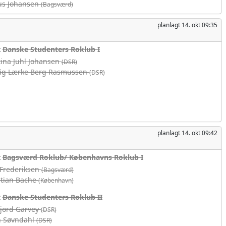
us Johansen
(Bagsværd)
planlagt
14. okt 09:35
t
Danske Studenters Roklub I
tina Juhl Johansen
(DSR)
ig Lærke Berg Rasmussen
(DSR)
planlagt
14. okt 09:42
t
Bagsværd Roklub/ Københavns Roklub I
 Frederiksen
(Bagsværd)
tian Bache
(København)
t
Danske Studenters Roklub II
Fjord Garvey
(DSR)
n Søvndahl
(DSR)