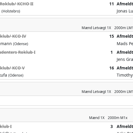
 Roklub/ KCHO II
11
Afmeld
n
Jonas L
(Holstebro)
Mænd
Letvægt 1X
2000m
LM
klub/ KCO IV
15
Afmeld
gemann
Mads P
(Odense)
udenters Roklub I
1
Afmeld
Jens Gr
klub/ KCO V
16
Afmeld
kufa
Timothy
(Odense)
Mænd
Letvægt 1X
2000m
LM
Mænd
1X
2000m
M1x
klub I
3
Afmeld