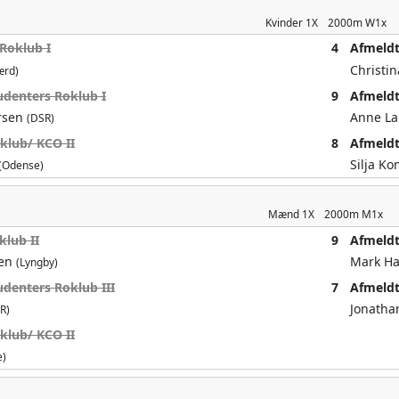
Kvinder
1X
2000m
W1x
Roklub I
4
Afmeld
Christi
ærd)
udenters Roklub I
9
Afmeld
rsen
Anne L
(DSR)
klub/ KCO II
8
Afmeld
Silja K
(Odense)
Mænd
1X
2000m
M1x
lub II
9
Afmeld
sen
Mark Ha
(Lyngby)
denters Roklub III
7
Afmeld
Jonatha
R)
klub/ KCO II
e)