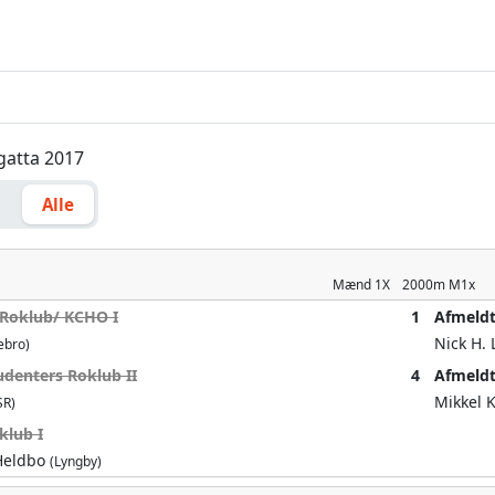
egatta 2017
g
Alle
Mænd
1X
2000m
M1x
 Roklub/ KCHO I
1
Afmeld
Nick H.
ebro)
denters Roklub II
4
Afmeld
Mikkel
SR)
klub I
Heldbo
(Lyngby)