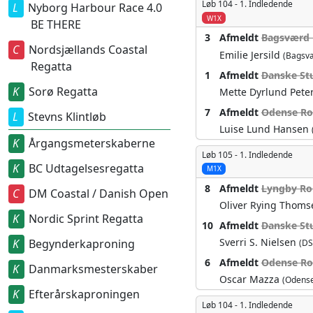
Løb 104 -
1. Indledende
Nyborg Harbour Race 4.0
W1X
BE THERE
3
Afmeldt
Bagsværd 
Nordsjællands Coastal
Emilie Jersild
(Bagsv
Regatta
1
Afmeldt
Danske St
Sorø Regatta
Mette Dyrlund Pete
7
Afmeldt
Odense Ro
Stevns Klintløb
Luise Lund Hansen
Årgangsmeterskaberne
Løb 105 -
1. Indledende
BC Udtagelsesregatta
M1X
8
Afmeldt
Lyngby Rok
DM Coastal / Danish Open
Oliver Rying Thom
Nordic Sprint Regatta
10
Afmeldt
Danske Stu
Sverri S. Nielsen
Begynderkaproning
(DS
6
Afmeldt
Odense Ro
Danmarksmesterskaber
Oscar Mazza
(Odens
Efterårskaproningen
Løb 104 -
1. Indledende