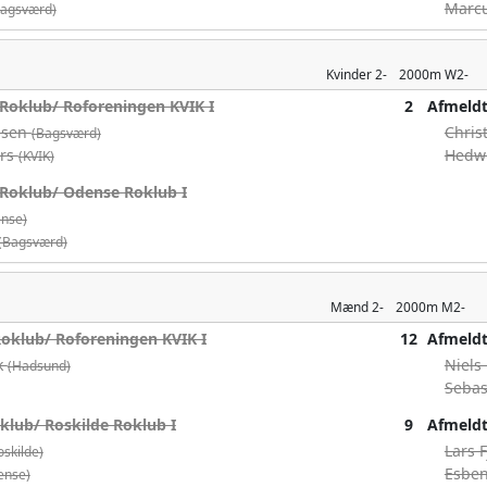
Marc
Bagsværd)
Kvinder
2-
2000m
W2-
Roklub/ Roforeningen KVIK I
2
Afmeld
obsen
Chris
(Bagsværd)
ers
Hedw
(KVIK)
Roklub/ Odense Roklub I
nse)
(Bagsværd)
Mænd
2-
2000m
M2-
oklub/ Roforeningen KVIK I
12
Afmeld
k
Niels
(Hadsund)
Sebas
lub/ Roskilde Roklub I
9
Afmeld
Lars 
oskilde)
Esbe
ense)