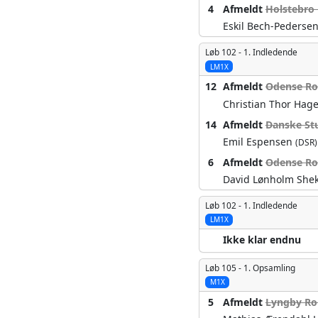
4
Afmeldt
Holstebro
Eskil Bech-Pederse
Løb 102 -
1. Indledende
LM1X
12
Afmeldt
Odense Ro
Christian Thor Ha
14
Afmeldt
Danske St
Emil Espensen
(DSR)
6
Afmeldt
Odense Ro
David Lønholm She
Løb 102 -
1. Indledende
LM1X
Ikke klar endnu
Løb 105 -
1. Opsamling
M1X
5
Afmeldt
Lyngby Ro