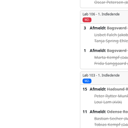
Oscar Petersen
(
Løb 106 -
1. Indledende
W2-
3
Afmeldt
Bagsværd 
Lisbet Falch Jak
Tanja Spring Ehl
1
Afmeldt
Bagsværd 
Marta Kempf
(Ode
Frida Sanggaard
Løb 103 -
1. Indledende
M2-
15
Afmeldt
Hadsund R
Peter Rytter Mun
Loui Lam
(KVIK)
11
Afmeldt
Odense Rok
Bastian Secher
(R
Tobias Kempf
(Od