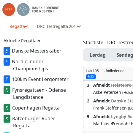
Regatta
DRC Testregatta 2017
Aktuelle Regattaer
Startliste - DRC Testr
Danske Mesterskaber
Lørdag
Sønda
Nordic Indoor
Championships
Løb 105 -
1. Indledende
M1X
100km Event i ergometer
3
Afmeldt
Holstebro
Fynsregattaen - Odense
Aske Petersen
(Holst
Langdistance
2
Afmeldt
Danske Stu
Copenhagen Regatta
Frank Steffensen
(D
5
Afmeldt
Lyngby Ro
Ratzeburger Ruder
Mathias Ærendahl 
Regatta