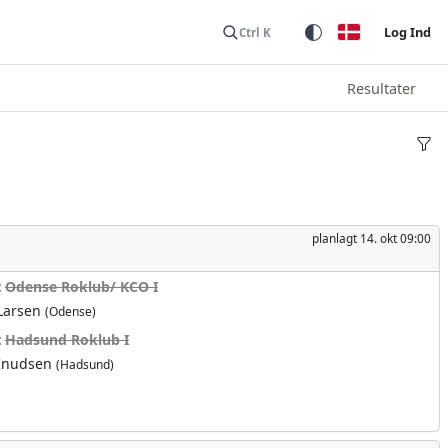
Log Ind
Ctrl K
Resultater
planlagt
14. okt 09:00
t
Odense Roklub/ KCO I
 Larsen
(Odense)
t
Hadsund Roklub I
 Knudsen
(Hadsund)