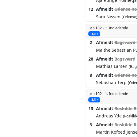
Aja Runge Holmeg
12
Afmeldt
Odense Ro
Sara Nissen
(Odense
Løb 102 -
1. Indledende
LM1X
2
Afmeldt
Bagsværd 
Malthe Sebastian P
20
Afmeldt
Bagsværd 
Mathias Larsen
(Bag
8
Afmeldt
Odense Ro
Sebastian Terp
(Ode
Løb 102 -
1. Indledende
LM1X
13
Afmeldt
Roskilde R
Andreas Yde
(Roskild
3
Afmeldt
Roskilde R
Martin Kofoed Jens