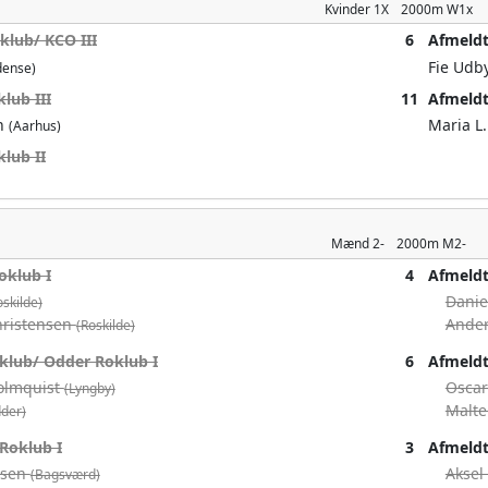
Kvinder
1X
2000m
W1x
lub/ KCO III
6
Afmeld
Fie Udb
dense)
lub III
11
Afmeld
en
Maria L
(Aarhus)
lub II
Mænd
2-
2000m
M2-
oklub I
4
Afmeld
Danie
oskilde)
Christensen
Ander
(Roskilde)
klub/ Odder Roklub I
6
Afmeld
Holmquist
Osca
(Lyngby)
Malte
der)
Roklub I
3
Afmeld
lsen
Aksel
(Bagsværd)