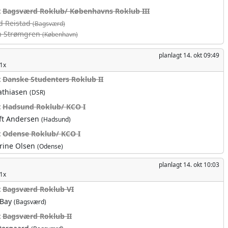
t
Bagsværd Roklub/ Københavns Roklub III
d Reistad
(Bagsværd)
n Strømgren
(København)
planlagt
14. okt 09:49
1x
t
Danske Studenters Roklub II
athiasen
(DSR)
t
Hadsund Roklub/ KCO I
oft Andersen
(Hadsund)
t
Odense Roklub/ KCO I
trine Olsen
(Odense)
planlagt
14. okt 10:03
1x
t
Bagsværd Roklub VI
 Bay
(Bagsværd)
t
Bagsværd Roklub II