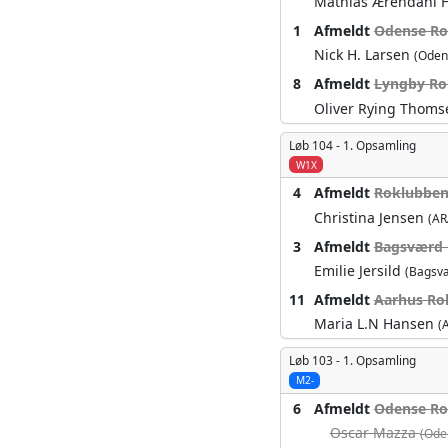
Mathias Ærendahl 
1
Afmeldt
Odense Ro
Nick H. Larsen
(Oden
8
Afmeldt
Lyngby Rok
Oliver Rying Thom
Løb 104 -
1. Opsamling
W1X
4
Afmeldt
Roklubben
Christina Jensen
(AR
3
Afmeldt
Bagsværd 
Emilie Jersild
(Bagsv
11
Afmeldt
Aarhus Rok
Maria L.N Hansen
(
Løb 103 -
1. Opsamling
M2-
6
Afmeldt
Odense Ro
Oscar Mazza
(Ode