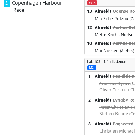
Copenhagen Harbour
W1X
Race
13
Afmeldt
Odense Rok
Mia Sofie Rützou
(O
12
Afmeldt
Aarhus Rok
Mette Køchs Niels
10
Afmeldt
Aarhus Rok
Mai Nielsen
(Aarhus)
Løb 103 -
1. Indledende
M2-
1
Afmeldt
Roskilde R
Andreas Dyrby
(R
Oliver Tolstrup 
2
Afmeldt
Lyngby Ro
Peter Christian 
Steffen Bonde
(Od
8
Afmeldt
Bagsværd 
Christian Michae