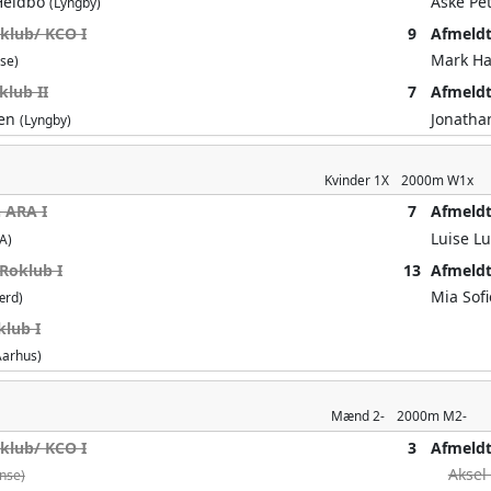
Heldbo
Aske Pe
(Lyngby)
klub/ KCO I
9
Afmeld
Mark Ha
se)
lub II
7
Afmeld
sen
Jonatha
(Lyngby)
Kvinder
1X
2000m
W1x
 ARA I
7
Afmeld
Luise L
A)
Roklub I
13
Afmeld
Mia Sof
ærd)
lub I
Aarhus)
Mænd
2-
2000m
M2-
klub/ KCO I
3
Afmeld
Aksel
nse)