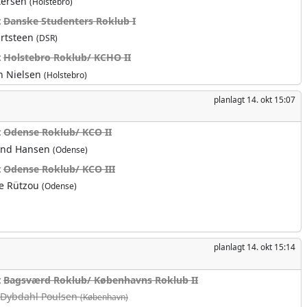
tersen
(Holstebro)
t
Danske Studenters Roklub I
rtsteen
(DSR)
t
Holstebro Roklub/ KCHO II
n Nielsen
(Holstebro)
planlagt
14. okt 15:07
t
Odense Roklub/ KCO II
und Hansen
(Odense)
t
Odense Roklub/ KCO III
ie Rützou
(Odense)
planlagt
14. okt 15:14
t
Bagsværd Roklub/ Københavns Roklub II
 Dybdahl Poulsen
(København)