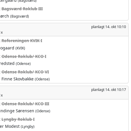
tergaard
(Bagsværd)
t
Bagsværd Roklub III
Mørch
(Bagsværd)
planlagt
14. okt 10:10
1x
t
Roforeningen KVIK I
rogaard
(KVIK)
t
Odense Roklub/ KCO I
Fredsted
(Odense)
t
Odense Roklub/ KCO VI
 Finne Skovbakke
(Odense)
planlagt
14. okt 10:17
1x
t
Odense Roklub/ KCO III
Vindinge Sørensen
(Odense)
t
Lyngby Roklub I
er Modest
(Lyngby)