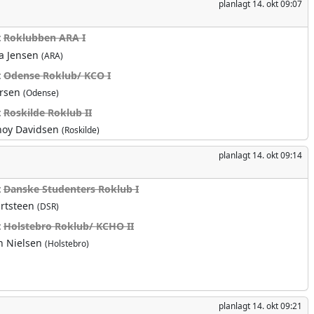
planlagt
14. okt 09:07
t
Roklubben ARA I
na Jensen
(ARA)
t
Odense Roklub/ KCO I
arsen
(Odense)
t
Roskilde Roklub II
onoy Davidsen
(Roskilde)
planlagt
14. okt 09:14
t
Danske Studenters Roklub I
rtsteen
(DSR)
t
Holstebro Roklub/ KCHO II
n Nielsen
(Holstebro)
planlagt
14. okt 09:21