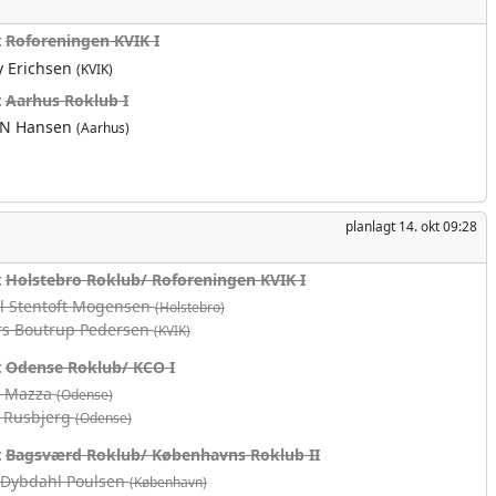
t
Roforeningen KVIK I
y Erichsen
(KVIK)
t
Aarhus Roklub I
.N Hansen
(Aarhus)
planlagt
14. okt 09:28
t
Holstebro Roklub/ Roforeningen KVIK I
l Stentoft Mogensen
(Holstebro)
s Boutrup Pedersen
(KVIK)
t
Odense Roklub/ KCO I
r Mazza
(Odense)
 Rusbjerg
(Odense)
t
Bagsværd Roklub/ Københavns Roklub II
 Dybdahl Poulsen
(København)