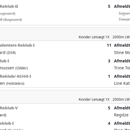
Roklub II
5
Afmeld
Sigur
Bagsværd)
nd
Timo
(Bagsværd)
Kvinder
Letvægt 1X
2000m
LW
udenters Roklub I
11
Afmeld
aard
Stine M
(DSR)
lub I
3
Afmeld
asmussen
Trine T
(Odder)
 Roklub/ KCHO I
1
Afmeld
sen
Line Ka
(Holstebro)
Kvinder
Letvægt 1X
2000m
LW
Roklub V
5
Afmeld
Regitze
ærd)
oklub I
4
Afmeld