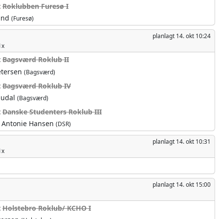
t
Roklubben Furesø I
und
(Furesø)
planlagt
14. okt 10:24
1x
t
Bagsværd Roklub II
etersen
(Bagsværd)
t
Bagsværd Roklub IV
audal
(Bagsværd)
t
Danske Studenters Roklub III
 Antonie Hansen
(DSR)
planlagt
14. okt 10:31
1x
planlagt
14. okt 15:00
t
Holstebro Roklub/ KCHO I