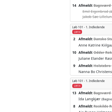
14
Afmeldt
Bagsværd 
Emil Eigenbrod
(
Jakob Søe Lillelu
Løb 101 -
1. Indledende
LW1X
2
Afmeldt
Danske St
Anne Katrine Kiilg
10
Afmeldt
Odder Rok
Juliane Elander R
9
Afmeldt
Holstebro
Nanna Bo Christen
Løb 101 -
1. Indledende
LW1X
13
Afmeldt
Bagsværd 
Ida Langkjær
(Bagsv
8
Afmeldt
Roskilde R