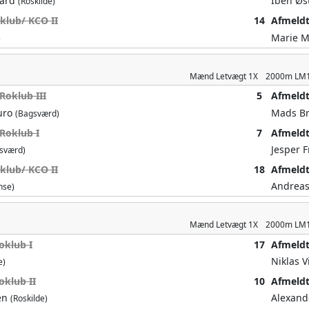
aard
Iben Øs
(Roskilde)
klub/ KCO II
14
Afmeld
Marie 
)
Mænd
Letvægt 1X
2000m
LM
Roklub III
5
Afmeld
uro
Mads B
(Bagsværd)
Roklub I
7
Afmeld
Jesper 
sværd)
klub/ KCO II
18
Afmeld
Andreas
nse)
Mænd
Letvægt 1X
2000m
LM
oklub I
17
Afmeld
Niklas 
e)
oklub II
10
Afmeld
en
Alexand
(Roskilde)