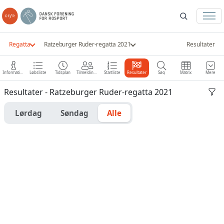
Regatta
Ratzeburger Ruder-regatta 2021
Resultater
Information
Løbsliste
Tidsplan
Tilmeldinger
Startliste
Resultater
Søg
Matrix
Mere
Resultater - Ratzeburger Ruder-regatta 2021
Lørdag
Søndag
Alle