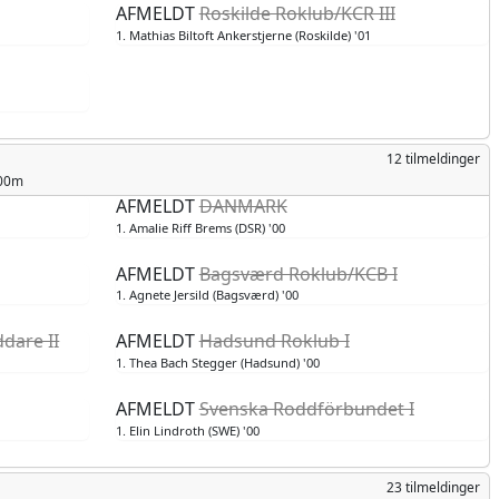
AFMELDT
Roskilde Roklub/KCR III
1. Mathias Biltoft Ankerstjerne (Roskilde) '01
12 tilmeldinger
000m
AFMELDT
DANMARK
1. Amalie Riff Brems (DSR) '00
AFMELDT
Bagsværd Roklub/KCB I
1. Agnete Jersild (Bagsværd) '00
ddare II
AFMELDT
Hadsund Roklub I
1. Thea Bach Stegger (Hadsund) '00
AFMELDT
Svenska Roddförbundet I
1. Elin Lindroth (SWE) '00
23 tilmeldinger