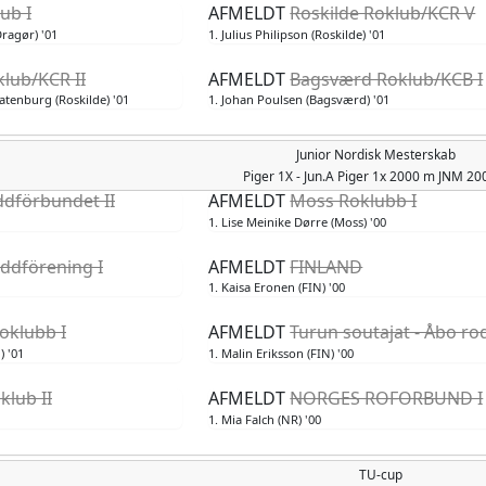
ub I
AFMELDT
Roskilde Roklub/KCR V
ragør) '01
1. Julius Philipson (Roskilde) '01
klub/KCR II
AFMELDT
Bagsværd Roklub/KCB I
atenburg (Roskilde) '01
1. Johan Poulsen (Bagsværd) '01
Junior Nordisk Mesterskab
Piger
1X - Jun.A Piger 1x 2000 m JNM 2
dförbundet II
AFMELDT
Moss Roklubb I
1. Lise Meinike Dørre (Moss) '00
oddförening I
AFMELDT
FINLAND
1. Kaisa Eronen (FIN) '00
klubb I
AFMELDT
Turun soutajat - Åbo ro
) '01
1. Malin Eriksson (FIN) '00
lub II
AFMELDT
NORGES ROFORBUND I
1. Mia Falch (NR) '00
TU-cup