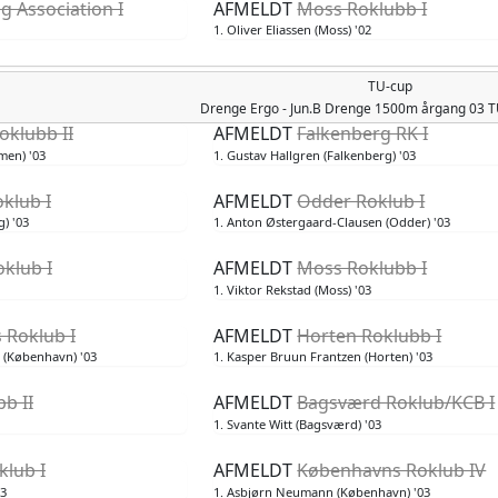
g Association I
AFMELDT
Moss Roklubb I
1. Oliver Eliassen (Moss) '02
TU-cup
Drenge
Ergo - Jun.B Drenge 1500m årgang 03
klubb II
AFMELDT
Falkenberg RK I
men) '03
1. Gustav Hallgren (Falkenberg) '03
klub I
AFMELDT
Odder Roklub I
g) '03
1. Anton Østergaard-Clausen (Odder) '03
klub I
AFMELDT
Moss Roklubb I
1. Viktor Rekstad (Moss) '03
 Roklub I
AFMELDT
Horten Roklubb I
 (København) '03
1. Kasper Bruun Frantzen (Horten) '03
b II
AFMELDT
Bagsværd Roklub/KCB I
1. Svante Witt (Bagsværd) '03
lub I
AFMELDT
Københavns Roklub IV
03
1. Asbjørn Neumann (København) '03