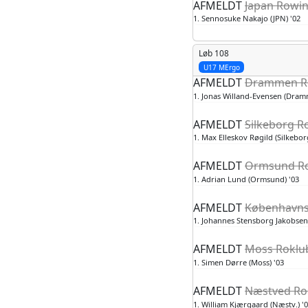
AFMELDT
Japan Rowin
1. Sennosuke Nakajo (JPN) '02
Løb 108
U17 MErgo
AFMELDT
Drammen Ro
1. Jonas Willand-Evensen (Dram
AFMELDT
Silkeborg Ro
1. Max Elleskov Røgild (Silkebor
AFMELDT
Ormsund Ro
1. Adrian Lund (Ormsund) '03
AFMELDT
Københavns
1. Johannes Stensborg Jakobsen
AFMELDT
Moss Roklub
1. Simen Dørre (Moss) '03
AFMELDT
Næstved Rok
1. William Kjærgaard (Næstv.) '