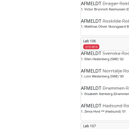
AFMELDT
Dragør Rokl
1. Victor Brünnich Rasmussen (D
AFMELDT
Roskilde Ro
1. Matthias Oliver Skovsgaard B
Løb 106
U19 W1X
AFMELDT
Svenska Rod
1. Ellen Hedenberg (SWE) '02
AFMELDT
Norrtälje R
1. Linn Westerberg (SWE) '00
AFMELDT
Drammen Ro
1. Elisabeth Stenberg (Drammen
AFMELDT
Hadsund Rok
1. Zenia Hvid ** (Hadsund) '01
Løb 107