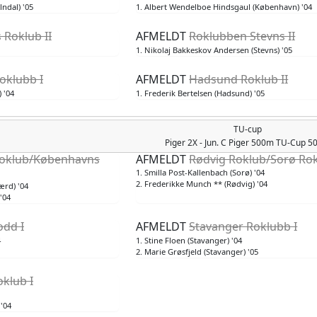
lndal) '05
1. Albert Wendelboe Hindsgaul (København) '04
Roklub II
AFMELDT
Roklubben Stevns II
1. Nikolaj Bakkeskov Andersen (Stevns) '05
klubb I
AFMELDT
Hadsund Roklub II
 '04
1. Frederik Bertelsen (Hadsund) '05
TU-cup
Piger
2X - Jun. C Piger 500m TU-Cup 
oklub/Københavns
AFMELDT
Rødvig Roklub/Sorø Rok
1. Smilla Post-Kallenbach (Sorø) '04
2. Frederikke Munch ** (Rødvig) '04
ærd) '04
'04
odd I
AFMELDT
Stavanger Roklubb I
4
1. Stine Floen (Stavanger) '04
2. Marie Grøsfjeld (Stavanger) '05
klub I
'04