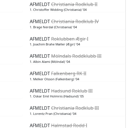
AFMELDT
Christiania Rodklub II
1. Christoffer Widding (Christiania) '04
AFMELDT
Christiania Rodklub IV
1. Brage Nerdal (Christiania) '04
AFMELDT
Roklubben Ægir I
1. Joachim Brahe Møller (Ægir) '04
AFMELDT
Mölndals Roddklubb III
1. Albin Alami (Mölndal) '04
AFMELDT
Falkenberg RK II
1. Melker Olsson (Falkenberg) '04
AFMELDT
Hadsund Roklub III
1. Oskar Emil Holmriis (Hadsund) '05
AFMELDT
Christiania Rodklub III
1. Lorentz Pran (Christiania) '04
AFMELDT
Halmstad Rodd I