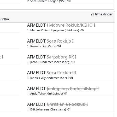
2. Sam Løvseth Lorgen (NSR) '00
23 tilmeldinger
 2000m
AFMELDT
Hvidovre Roklub/KCHO I
1. Marcus Villiam Lyngesen (Hvidovre) '00
AFMELDT
Sorø Roklub I
1. Rasmus Lind (Sorø) '01
 I
AFMELDT
Sarpsborg RK I
1. Jacob Gundersen (Sarpsborg) '01
AFMELDT
Sorø Roklub III
1. Jannick Wly Andersen (Sorø) '01
AFMELDT
Jönköpings Roddsällskap I
1. Andy Toha (Jönköpings) '01
AFMELDT
Christiania Rodklub I
1. Erik Johansen (Christiania) '01