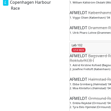
Copenhagen Harbour
1. William Källström Okdahl (Mö
Race
AFMELDT
Københavns 
1. Viggo Olsen (København) '04
AFMELDT
Drammen Ro
1. Ulrik Pharo Lohne (Drammen)
Løb 102
U14 W2X
AFMELDT
Bagsværd R
Roklub/KCB I
1. Astrid Kirstine Kofoed (Bagsv
2. Josefine Freltoft (København) 
AFMELDT
Halmstad R
1. Ebba Grimberg (Halmstad) '0
2. Moa Klintefors (Halmstad) '04
AFMELDT
Ormsund Ro
1. Embla Reykdal (Ormsund) '04
2. Tyra Eklo Hjemdal (Ormsund) 