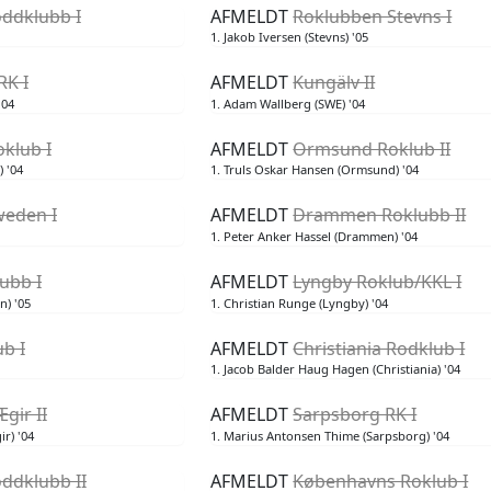
ddklubb I
AFMELDT
Roklubben Stevns I
1. Jakob Iversen (Stevns) '05
RK I
AFMELDT
Kungälv II
'04
1. Adam Wallberg (SWE) '04
klub I
AFMELDT
Ormsund Roklub II
 '04
1. Truls Oskar Hansen (Ormsund) '04
weden I
AFMELDT
Drammen Roklubb II
1. Peter Anker Hassel (Drammen) '04
ubb I
AFMELDT
Lyngby Roklub/KKL I
n) '05
1. Christian Runge (Lyngby) '04
b I
AFMELDT
Christiania Rodklub I
1. Jacob Balder Haug Hagen (Christiania) '04
gir II
AFMELDT
Sarpsborg RK I
r) '04
1. Marius Antonsen Thime (Sarpsborg) '04
ddklubb II
AFMELDT
Københavns Roklub I