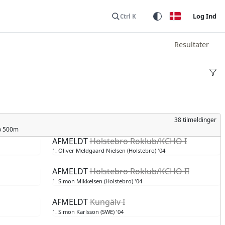
Log Ind
Ctrl K
Resultater
38 tilmeldinger
p 500m
AFMELDT
Holstebro Roklub/KCHO I
1. Oliver Meldgaard Nielsen (Holstebro) '04
AFMELDT
Holstebro Roklub/KCHO II
1. Simon Mikkelsen (Holstebro) '04
AFMELDT
Kungälv I
1. Simon Karlsson (SWE) '04