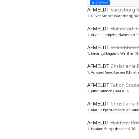
U17 MErgo
AFMELDT
Sarpsborg R
1. Oliver Melnes (Sarpsborg) '02
AFMELDT
Halmstad R
1. Arvid Lundqvist (Halmstad) '0
AFMELDT
Roklubben Æ
1. Jonas Lykkegaard Werther (Æg
AFMELDT
Christiania 
1. Åsmund Sand Larsen (Christia
AFMELDT
Takon Soutaj
1. Juho Salonen (TAKO) '02
AFMELDT
Christiania 
1. Marius Bjørn-Hansen Ahlsand 
AFMELDT
Haldens Rok
1. Haakon Borge (Haldens) '02