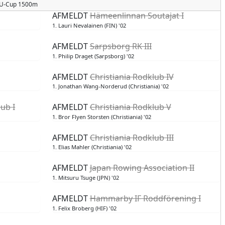
 TU-Cup 1500m
AFMELDT
Hämeenlinnan Soutajat I
1. Lauri Nevalainen (FIN) '02
AFMELDT
Sarpsborg RK III
1. Philip Draget (Sarpsborg) '02
AFMELDT
Christiania Rodklub IV
1. Jonathan Wang-Norderud (Christiania) '02
ub I
AFMELDT
Christiania Rodklub V
1. Bror Flyen Storsten (Christiania) '02
AFMELDT
Christiania Rodklub III
1. Elias Mahler (Christiania) '02
AFMELDT
Japan Rowing Association II
1. Mitsuru Tsuge (JPN) '02
AFMELDT
Hammarby IF Roddförening I
1. Felix Broberg (HIF) '02