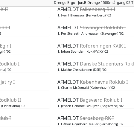
Drenge
Ergo - Jun.B Drenge 1500m årgang 02
K II
AFMELDT
Falkenberg RK I
1. Ivar Håkansson (Falkenberg) '02
odd I
AFMELDT
Stavanger Roklubb I
2
1. Per Størseth Andreassen (Stavanger) '02
gir I
AFMELDT
Roforeningen KVIK I
ir) '02
1. Johan Søvndahl Kok (KVIK) '02
Rodklub I
AFMELDT
Danske Studenters Rokl
nia) '02
1. Malthe Christiansen (DSR) '02
at ry I
AFMELDT
Københavns Roklub I
1. Charlie McDonald (København) '02
Rodklub II
AFMELDT
Bagsværd Roklub I
(Christiania) '02
1. Jeroen Grimmelikhuijzen (Bagsværd) '02
lub I
AFMELDT
Sarpsborg RK I
1. Håkon Grønberg Møller (Sarpsborg) '02