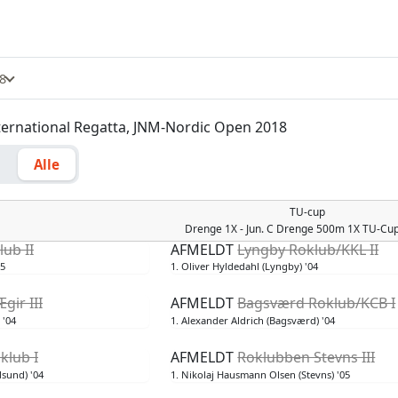
18
nternational Regatta, JNM-Nordic Open 2018
g
Alle
TU-cup
Drenge
1X - Jun. C Drenge 500m 1X TU-Cu
ub II
AFMELDT
Lyngby Roklub/KKL II
05
1. Oliver Hyldedahl (Lyngby) '04
gir III
AFMELDT
Bagsværd Roklub/KCB I
 '04
1. Alexander Aldrich (Bagsværd) '04
klub I
AFMELDT
Roklubben Stevns III
sund) '04
1. Nikolaj Hausmann Olsen (Stevns) '05