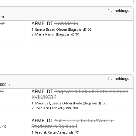
4 tilmeldinger
00m
ke
AFMELDT
DANMARK
1. Emma Braad Olesen (Bagsværd) '02
2. Marie Ramm (Bagsværd) '01
6 tilmeldinger
 2000m
 I
AFMELDT
Bagsværd Roklub/Roforeningen
KVIK/KCB I
1. Magnus Quaade Oddershede (Bagsværd) '00
2. Torbjørn Frankel (KVIK) '00
AFMELDT
Aalesunds Roklub/Norske
Studenters Roklub I
) '01
1. Fredrik Reite (Aalesunds) '01