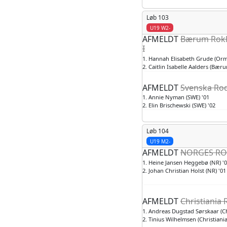
Løb 103
U19 W2-
AFMELDT
Bærum Rok
I
1. Hannah Elisabeth Grude (Orm
2. Caitlin Isabelle Aalders (Bæru
AFMELDT
Svenska Ro
1. Annie Nyman (SWE) '01
2. Elin Brischewski (SWE) '02
Løb 104
U19 M2-
AFMELDT
NORGES RO
1. Heine Jansen Heggebø (NR) '
2. Johan Christian Holst (NR) '01
AFMELDT
Christiania 
1. Andreas Dugstad Sørskaar (Chr
2. Tinius Wilhelmsen (Christiania