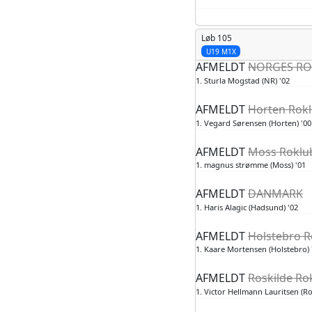
Løb 105
U19 M1X
AFMELDT
NORGES RO
1. Sturla Mogstad (NR) '02
AFMELDT
Horten Rokl
1. Vegard Sørensen (Horten) '00
AFMELDT
Moss Roklub
1. magnus strømme (Moss) '01
AFMELDT
DANMARK
1. Haris Alagic (Hadsund) '02
AFMELDT
Holstebro 
1. Kaare Mortensen (Holstebro) 
AFMELDT
Roskilde Ro
1. Victor Hellmann Lauritsen (Ro