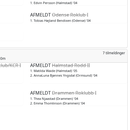
1. Edvin Persson (Halmstad) '04
AFMELDT
Odense Roklub I
1. Tobias Højland Bendixen (Odense) '04
7 tilmeldinger
500m
lub/KCR I
AFMELDT
Halmstad Rodd II
1. Matilda Waide (Halmstad) '05
2. AnnaLuna Bjønnes Yngsdal (Ormsund) '04
AFMELDT
Drammen Roklubb I
1. Thea Njaastad (Drammen) '04
2. Emma Thomlinson (Drammen) '04