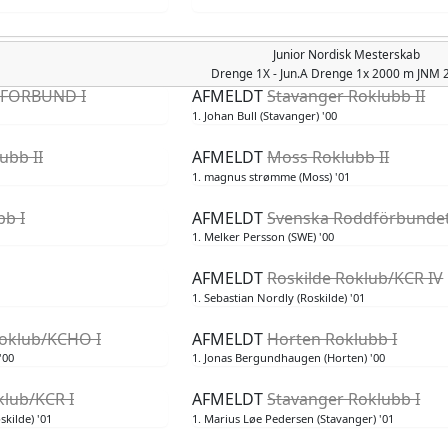
Junior Nordisk Mesterskab
Drenge
1X - Jun.A Drenge 1x 2000 m JNM
FORBUND I
AFMELDT
Stavanger Roklubb II
1. Johan Bull (Stavanger) '00
ubb II
AFMELDT
Moss Roklubb II
1. magnus strømme (Moss) '01
b I
AFMELDT
Svenska Roddförbundet
1. Melker Persson (SWE) '00
AFMELDT
Roskilde Roklub/KCR IV
1. Sebastian Nordly (Roskilde) '01
Roklub/KCHO I
AFMELDT
Horten Roklubb I
'00
1. Jonas Bergundhaugen (Horten) '00
klub/KCR I
AFMELDT
Stavanger Roklubb I
skilde) '01
1. Marius Løe Pedersen (Stavanger) '01