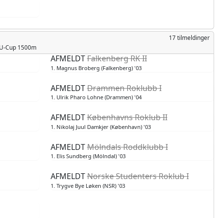
17 tilmeldinger
 TU-Cup 1500m
AFMELDT
Falkenberg RK II
1. Magnus Broberg (Falkenberg) '03
AFMELDT
Drammen Roklubb I
1. Ulrik Pharo Lohne (Drammen) '04
AFMELDT
Københavns Roklub II
1. Nikolaj Juul Damkjer (København) '03
AFMELDT
Mölndals Roddklubb I
1. Elis Sundberg (Mölndal) '03
AFMELDT
Norske Studenters Roklub I
1. Trygve Bye Løken (NSR) '03