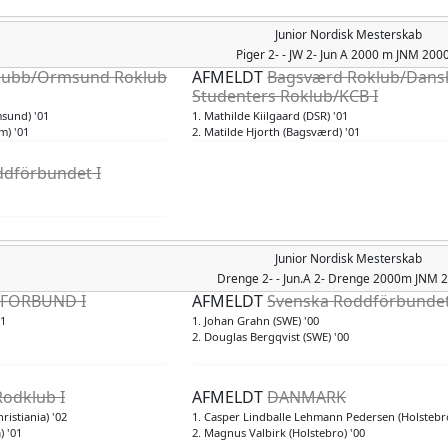
Junior Nordisk Mesterskab
Piger
2- - JW 2- Jun A 2000 m JNM 20
lubb/Ormsund Roklub
AFMELDT
Bagsværd Roklub/Dans
Studenters Roklub/KCB I
sund) '01
1. Mathilde Kiilgaard (DSR) '01
m) '01
2. Matilde Hjorth (Bagsværd) '01
ddförbundet I
Junior Nordisk Mesterskab
Drenge
2- - Jun.A 2- Drenge 2000m JNM
FORBUND I
AFMELDT
Svenska Roddförbundet
01
1. Johan Grahn (SWE) '00
2. Douglas Bergqvist (SWE) '00
Rodklub I
AFMELDT
DANMARK
istiania) '02
1. Casper Lindballe Lehmann Pedersen (Holstebro
) '01
2. Magnus Valbirk (Holstebro) '00