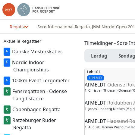
Regatta
Sorø International Regatta, JNM-Nordic Open 20
Aktuelle Regattaer
Tilmeldinger - Sorø I
Danske Mesterskaber
Lørdag
Sønda
Nordic Indoor
Championships
Løb 101
U14 M1X
100km Event i ergometer
AFMELDT
Odense Rokl
Fynsregattaen - Odense
1. Christian Thuesen (Odense) '
Langdistance
AFMELDT
Roklubben Æ
Copenhagen Regatta
1. Jonas Lindberg Nielsen (Ægir)
Ratzeburger Ruder
AFMELDT
Hadsund Ro
Regatta
1. August Herman Wisholm (Had