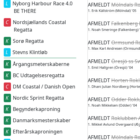
Nyborg Harbour Race 4.0
AFMELDT
Mölndals Ro
BE THERE
1. Erik Källström (Mölndal) '05
Nordsjællands Coastal
AFMELDT
Falkenberg 
Regatta
1. Noah Smeringe (Falkenberg) 
Sorø Regatta
AFMELDT
Ormsund Ro
1. Max Karl Andresen (Ormsund)
Stevns Klintløb
AFMELDT
Öresjö ss S
Årgangsmeterskaberne
1. Emil Hallgren (Öresjö) '04
BC Udtagelsesregatta
AFMELDT
Horten Rokl
DM Coastal / Danish Open
1. Dhani Julian Nordberg (Horte
Nordic Sprint Regatta
AFMELDT
Odder Roklu
1. Noah Mikkelsen (Odder) '04
Begynderkaproning
AFMELDT
Roklubben Æ
Danmarksmesterskaber
1. Mikkel Avlund Overgaard (Ægi
Efterårskaproningen
AFMELDT
Mölndals Ro