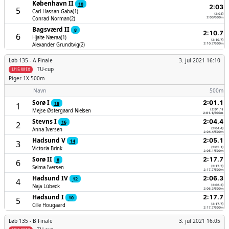
København II
10
2:03
5
Carl Hassan Gaba(1)
(2:03)
Conrad Norman(2)
2:03/500m
Bagsværd II
8
2:10.7
6
Hjalte Næraa(1)
(2:10.7)
Alexander Grundtvig(2)
2:10.7/500m
Løb 135 -
A Finale
3. jul 2021 16:10
TU-cup
U15 W1X
Piger
1X 500m
Navn
500m
Sorø I
2:01.1
18
1
Mejse Østergaard Nielsen
(2:01.1)
2:01.1/500m
Stevns I
2:04.4
16
2
Anna Iversen
(2:04.4)
2:04.4/500m
Hadsund V
2:05.1
14
3
Victoria Brink
(2:05.1)
2:05.1/500m
Sorø II
2:17.7
8
6
Selma Iversen
(2:17.7)
2:17.7/500m
Hadsund IV
2:06.3
12
4
Naja Lübeck
(2:06.3)
2:06.3/500m
Hadsund I
2:17.7
10
5
Cille Hougaard
(2:17.7)
2:17.7/500m
Løb 135 -
B Finale
3. jul 2021 16:05