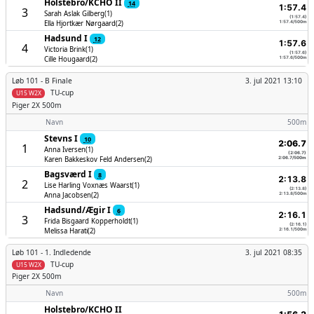
Holstebro/­KCHO II
14
1:57.4
3
Sarah Aslak Gilberg(1)
(1:57.4)
Ella Hjortkær Nørgaard(2)
1:57.4/500m
Hadsund I
12
1:57.6
4
Victoria Brink(1)
(1:57.6)
Cille Hougaard(2)
1:57.6/500m
Løb 101 -
B Finale
3. jul 2021 13:10
TU-cup
U15 W2X
Piger
2X 500m
Navn
500m
Stevns I
10
2:06.7
1
Anna Iversen(1)
(2:06.7)
Karen Bakkeskov Feld Andersen(2)
2:06.7/500m
Bagsværd I
8
2:13.8
2
Lise Harling Voxnæs Waarst(1)
(2:13.8)
Anna Jacobsen(2)
2:13.8/500m
Hadsund/­Ægir I
6
2:16.1
3
Frida Bisgaard Kopperholdt(1)
(2:16.1)
Melissa Harati(2)
2:16.1/500m
Løb 101 -
1. Indledende
3. jul 2021 08:35
TU-cup
U15 W2X
Piger
2X 500m
Navn
500m
Holstebro/­KCHO II