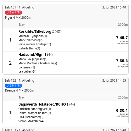
Løb 131 -
1. Afdeling
3. jul 2021 15:40
U19 W4-/4X
Piger
4-/4X 2000m
Navn
2000m
Roskilde/­Silkeborg I
(4X)
Mathilde Lyngholm(1)
7:45.7
1
Marie Nørgaard(2)
(7:45.7)
Frida Werner Foldager(3)
1:56.4/500m
Isabella Bache(4)
Hadsund/­Ægir I
(4-)
Maria Bak Jeppesen(1)
7:55.3
2
Marie Martens Christensen(2)
(7:55.3)
Liv Jensen(3)
1:58.8/500m
Lea Lûbeck(4)
Løb 132 -
1. Afdeling
3. jul 2021 14:55
U19 M4-/4X
Drenge
4-/4X 2000m
Navn
2000m
Bagsværd/­Holstebro/­KCHO I
(4-)
Christian Søndergaard(1)
6:30.1
1
Tobias Kramer Bosnes(2)
(6:30.1)
Elias Ellehammer(3)
1:37.5/500m
Simon Mikkelsen(4)
Løb 133 -
1. Afdeling
3. jul 2021 15:40