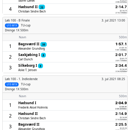
Storm Genet
2:06.8/500m
Hadsund II
2:14.7
12
4
Christian Sindre Bech
(2:14.7)
2:14.7/500m
Løb 100 -
B Finale
3. jul 2021 13:00
TU-cup
U15 M1X
Drenge
1X 500m
Navn
500m
Bagsværd II
1:57.1
10
1
Alexander Grundtvig
(1:57.1)
1:57.1/500m
Saxkjøbing I
2:01.7
8
2
Carl Dunch
(2:01.7)
2:01.7/500m
Silkeborg I
2:34.4
6
3
Aske T. Jensen
(2:34.4)
2:34.4/500m
Løb 100 -
1. Indledende
3. jul 2021 08:25
TU-cup
U15 M1X
Drenge
1X 500m
Navn
500m
Hadsund I
2:04.9
1
Frederik Aksel Holmriis
(2:04.9)
2:04.9/500m
Hadsund II
2:14.9
2
Christian Sindre Bech
(2:14.9)
2:14.9/500m
Bagsværd II
2:25.5
3
Alexander Grundtvig
(2:25.5)