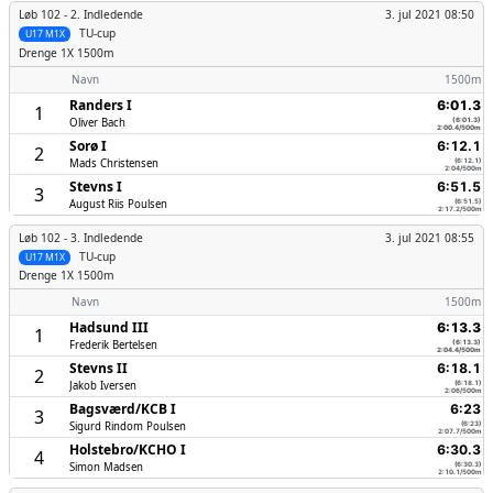
Løb 102 -
2. Indledende
3. jul 2021 08:50
TU-cup
U17 M1X
Drenge
1X 1500m
Navn
1500m
Randers I
6:01.3
1
Oliver Bach
(6:01.3)
2:00.4/500m
Sorø I
6:12.1
2
Mads Christensen
(6:12.1)
2:04/500m
Stevns I
6:51.5
3
August Riis Poulsen
(6:51.5)
2:17.2/500m
Løb 102 -
3. Indledende
3. jul 2021 08:55
TU-cup
U17 M1X
Drenge
1X 1500m
Navn
1500m
Hadsund III
6:13.3
1
Frederik Bertelsen
(6:13.3)
2:04.4/500m
Stevns II
6:18.1
2
Jakob Iversen
(6:18.1)
2:06/500m
Bagsværd/­KCB I
6:23
3
Sigurd Rindom Poulsen
(6:23)
2:07.7/500m
Holstebro/­KCHO I
6:30.3
4
Simon Madsen
(6:30.3)
2:10.1/500m