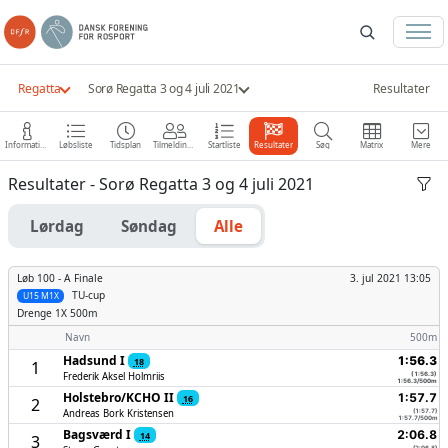
Regatta
Sorø Regatta 3 og 4 juli 2021
Resultater
Information
Løbsliste
Tidsplan
Tilmeldinger
Startliste
Resultater
Søg
Matrix
Mere
Resultater - Sorø Regatta 3 og 4 juli 2021
Lørdag
Søndag
Alle
Løb 100 -
A Finale
3. jul 2021 13:05
TU-cup
U15 M1X
Drenge
1X 500m
Navn
500m
Hadsund I
1:56.3
18
1
Frederik Aksel Holmriis
(1:56.3)
1:56.3/500m
Holstebro/­KCHO II
1:57.7
16
2
Andreas Bork Kristensen
(1:57.7)
1:57.7/500m
Bagsværd I
2:06.8
14
3
(2:06.8)