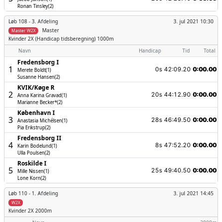
Ronan Tinsley(2)
Løb 108 -
3. Afdeling
3. jul 2021 10:30
Master
Master W2X
Kvinder
2X (Handicap tidsberegning) 1000m
Navn
Handicap
Tid
Total
Fredensborg I
1
0s
42:09.20
0:00.00
Merete Boldt(1)
Susanne Hansen(2)
KVIK/­Køge R
2
20s
44:12.90
0:00.00
Anna Karina Gravad(1)
Marianne Becker*(2)
København I
3
28s
46:49.50
0:00.00
Anastasia Michélsen(1)
Pia Erikstrup(2)
Fredensborg II
4
8s
47:52.20
0:00.00
Karin Bodelund(1)
Ulla Poulsen(2)
Roskilde I
5
25s
49:40.50
0:00.00
Mille Nissen(1)
Lone Korn(2)
Løb 110 -
1. Afdeling
3. jul 2021 14:45
W2X
Kvinder
2X 2000m