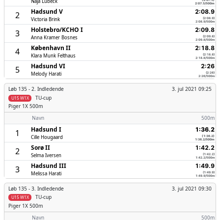
Naja Lübeck
2:07.5/500m
Hadsund V
2:08.9
2
Victoria Brink
(2:08.9)
2:08.9/500m
Holstebro/­KCHO I
2:09.8
3
Anna Kramer Bosnes
(2:09.8)
2:09.8/500m
København II
2:18.8
4
Klara Munk Felthaus
(2:18.8)
2:18.8/500m
Hadsund VI
2:26
5
Melody Harati
(2:26)
2:26/500m
Løb 135 -
2. Indledende
3. jul 2021 09:25
TU-cup
U15 W1X
Piger
1X 500m
Navn
500m
Hadsund I
1:36.2
1
Cille Hougaard
(1:36.2)
1:36.2/500m
Sorø II
1:42.2
2
Selma Iversen
(1:42.2)
1:42.2/500m
Hadsund III
1:49.9
3
Melissa Harati
(1:49.9)
1:49.9/500m
Løb 135 -
3. Indledende
3. jul 2021 09:30
TU-cup
U15 W1X
Piger
1X 500m
Navn
500m