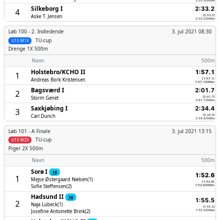
2:25.5/500m
Silkeborg I
2:33.2
4
Aske T. Jensen
(2:33.2)
2:33.2/500m
Løb 100 -
2. Indledende
3. jul 2021 08:30
TU-cup
U15 M1X
Drenge
1X 500m
Navn
500m
Holstebro/­KCHO II
1:57.1
1
Andreas Bork Kristensen
(1:57.1)
1:57.1/500m
Bagsværd I
2:01.7
2
Storm Genet
(2:01.7)
2:01.7/500m
Saxkjøbing I
2:34.4
3
Carl Dunch
(2:34.4)
2:34.4/500m
Løb 101 -
A Finale
3. jul 2021 13:15
TU-cup
U15 W2X
Piger
2X 500m
Navn
500m
Sorø I
18
1:52.6
1
Mejse Østergaard Nielsen(1)
(1:52.6)
Sofie Steffensen(2)
1:52.6/500m
Hadsund II
16
1:55.5
2
Naja Lübeck(1)
(1:55.5)
Josefine Antoinette Brink(2)
1:55.5/500m