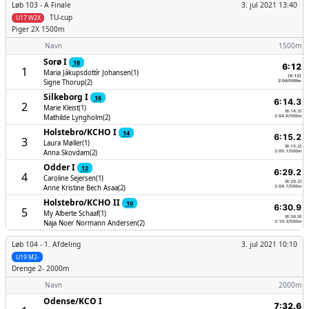
Løb 103 -
A Finale
3. jul 2021 13:40
TU-cup
U17 W2X
Piger
2X 1500m
Navn
1500m
Sorø I
18
6:12
1
Maria Jákupsdottír Johansen(1)
(6:12)
Signe Thorup(2)
2:04/500m
Silkeborg I
16
6:14.3
2
Marie Kleist(1)
(6:14.3)
Mathilde Lyngholm(2)
2:04.8/500m
Holstebro/­KCHO I
14
6:15.2
3
Laura Møller(1)
(6:15.2)
Anna Skovdam(2)
2:05.1/500m
Odder I
12
6:29.2
4
Caroline Sejersen(1)
(6:29.2)
Anne Kristine Bech Asaa(2)
2:09.7/500m
Holstebro/­KCHO II
10
6:30.9
5
My Alberte Schaaf(1)
(6:30.9)
Naja Noer Normann Andersen(2)
2:10.3/500m
Løb 104 -
1. Afdeling
3. jul 2021 10:10
U19 M2-
Drenge
2- 2000m
Navn
2000m
Odense/­KCO I
7:32.6