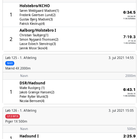
Holstebro/­KCHO
Søren Meldgaard Madsen(1)
6:34.5
1
Frederik Geertsen Lund(2)
(6:34.5)
Gustav Bjerg Madsen(3)
1:38.6/500m
Patrick Klestrup(4)
Aalborg/­Holstebro I
Christian Taulbjerg(1)
7:19.3
2
Simon Nygaard-Thomsen(2)
(7:19.3)
Lasse Esbech Stenstrop(3)
1:49.8/500m
Jannik Mose Skov(4)
Løb 125 -
1. Afdeling
3. jul 2021 14:55
M4X
Mænd
4X 2000m
Navn
2000m
DSR/­Hadsund
Malte Rusbjerg (1)
6:43.1
1
Jakob Grænge Hansen(2)
(6:43.1)
Peter Rytter Munk(3)
1:40.8/500m
Nicolai Bernsen(4)
Løb 126 -
1. Afdeling
3. jul 2021 15:05
U13 W1X
Piger
1X 500m
Navn
500m
Hadsund I
2:25.9
1