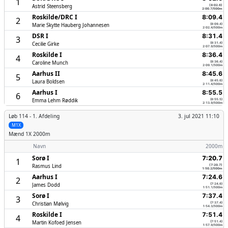
1
Astrid Steensberg
(8:02.6)
2:00.7/500m
Roskilde/­DRC I
8:09.4
2
Marie Skytte Hauberg Johannesen
(8:09.4)
2:02.4/500m
DSR I
8:31.4
3
Cecilie Girke
(8:31.4)
2:07.9/500m
Roskilde I
8:36.4
4
Caroline Munch
(8:36.4)
2:09.1/500m
Aarhus II
8:45.6
5
Laura Boldsen
(8:45.6)
2:11.4/500m
Aarhus I
8:55.5
6
Emma Lehm Røddik
(8:55.5)
2:13.9/500m
Løb 114 -
1. Afdeling
3. jul 2021 11:10
M1X
Mænd
1X 2000m
Navn
2000m
Sorø I
7:20.7
1
Rasmus Lind
(7:20.7)
1:50.2/500m
Aarhus I
7:24.6
2
James Dodd
(7:24.6)
1:51.1/500m
Sorø I
7:37.4
3
Christian Mølvig
(7:37.4)
1:54.3/500m
Roskilde I
7:51.4
4
Martin Kofoed Jensen
(7:51.4)
1:57.9/500m