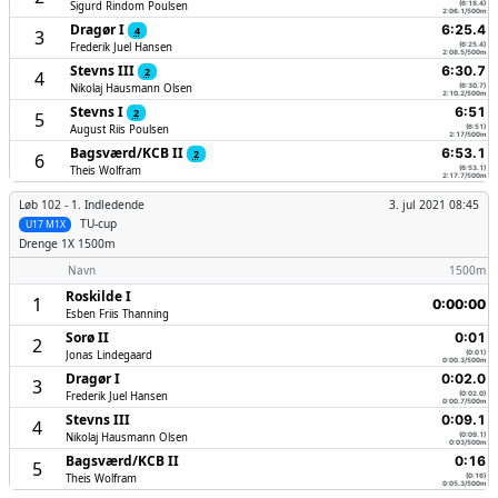
Sigurd Rindom Poulsen
(6:18.4)
2:06.1/500m
Dragør I
6:25.4
4
3
Frederik Juel Hansen
(6:25.4)
2:08.5/500m
Stevns III
6:30.7
2
4
Nikolaj Hausmann Olsen
(6:30.7)
2:10.2/500m
Stevns I
6:51
2
5
August Riis Poulsen
(6:51)
2:17/500m
Bagsværd/­KCB II
6:53.1
2
6
Theis Wolfram
(6:53.1)
2:17.7/500m
Løb 102 -
1. Indledende
3. jul 2021 08:45
TU-cup
U17 M1X
Drenge
1X 1500m
Navn
1500m
Roskilde I
1
0:00:00
Esben Friis Thanning
Sorø II
0:01
2
Jonas Lindegaard
(0:01)
0:00.3/500m
Dragør I
0:02.0
3
Frederik Juel Hansen
(0:02.0)
0:00.7/500m
Stevns III
0:09.1
4
Nikolaj Hausmann Olsen
(0:09.1)
0:03/500m
Bagsværd/­KCB II
0:16
5
Theis Wolfram
(0:16)
0:05.3/500m