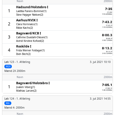
Navn
2000m
Hadsund/­Holstebro I
7:35
1
Laetitia Panero-Bommer(1)
(7:35)
Stine Højager Nielsen(2)
1:53.8/500m
Aarhus/­KVIK I
7:43.2
2
Clara Hornnæss(1)
(7:43.2)
Rikke Køchs(2)
1:55.8/500m
Bagsværd/­KCB I
8:00.3
3
Cathrine Duedahl-Olesen(1)
(8:00.3)
Astrid Kirstine Kofoed(2)
2:00.1/500m
Roskilde I
8:13.2
4
Frida Werner Foldager(1)
(8:13.2)
Iben Bech(2)
2:03.3/500m
Løb 123 -
1. Afdeling
3. jul 2021 10:10
M2X
Mænd
2X 2000m
Navn
2000m
Bagsværd/­Holstebro I
7:05.1
1
Joakim Viberg(1)
(7:05.1)
Mathias Larsen(2)
1:46.3/500m
Løb 124 -
1. Afdeling
3. jul 2021 14:55
M4-
Mænd
4- 2000m
Navn
2000m