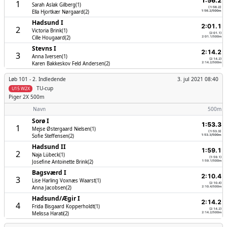
1:56.2
1
Sarah Aslak Gilberg(1)
(1:56.2)
Ella Hjortkær Nørgaard(2)
1:56.2/500m
Hadsund I
2:01.1
2
Victoria Brink(1)
(2:01.1)
Cille Hougaard(2)
2:01.1/500m
Stevns I
2:14.2
3
Anna Iversen(1)
(2:14.2)
Karen Bakkeskov Feld Andersen(2)
2:14.2/500m
Løb 101 -
2. Indledende
3. jul 2021 08:40
TU-cup
U15 W2X
Piger
2X 500m
Navn
500m
Sorø I
1:53.3
1
Mejse Østergaard Nielsen(1)
(1:53.3)
Sofie Steffensen(2)
1:53.3/500m
Hadsund II
1:59.1
2
Naja Lübeck(1)
(1:59.1)
Josefine Antoinette Brink(2)
1:59.1/500m
Bagsværd I
2:10.4
3
Lise Harling Voxnæs Waarst(1)
(2:10.4)
Anna Jacobsen(2)
2:10.4/500m
Hadsund/­Ægir I
2:14.2
4
Frida Bisgaard Kopperholdt(1)
(2:14.2)
Melissa Harati(2)
2:14.2/500m