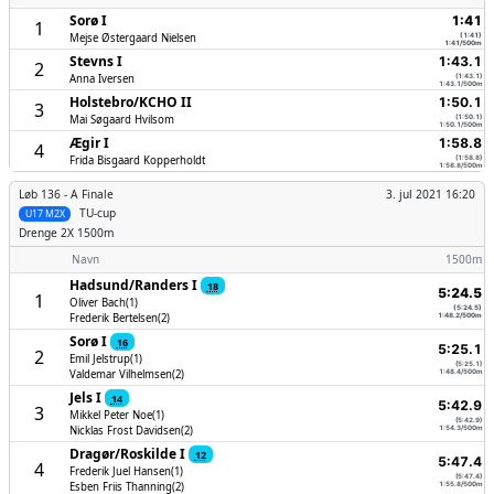
Sorø I
1:41
1
Mejse Østergaard Nielsen
(1:41)
1:41/500m
Stevns I
1:43.1
2
Anna Iversen
(1:43.1)
1:43.1/500m
Holstebro/­KCHO II
1:50.1
3
Mai Søgaard Hvilsom
(1:50.1)
1:50.1/500m
Ægir I
1:58.8
4
Frida Bisgaard Kopperholdt
(1:58.8)
1:58.8/500m
Løb 136 -
A Finale
3. jul 2021 16:20
TU-cup
U17 M2X
Drenge
2X 1500m
Navn
1500m
Hadsund/­Randers I
18
5:24.5
1
Oliver Bach(1)
(5:24.5)
Frederik Bertelsen(2)
1:48.2/500m
Sorø I
16
5:25.1
2
Emil Jelstrup(1)
(5:25.1)
Valdemar Vilhelmsen(2)
1:48.4/500m
Jels I
14
5:42.9
3
Mikkel Peter Noe(1)
(5:42.9)
Nicklas Frost Davidsen(2)
1:54.3/500m
Dragør/­Roskilde I
12
5:47.4
4
Frederik Juel Hansen(1)
(5:47.4)
Esben Friis Thanning(2)
1:55.8/500m