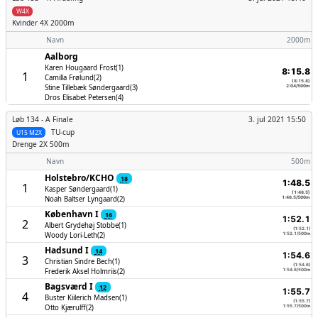
W4X
Kvinder
4X 2000m
Navn
2000m
Aalborg
Karen Hougaard Frost(1)
8:15.8
1
Camilla Frølund(2)
(8:15.8)
Stine Tillebæk Søndergaard(3)
2:04/500m
Dros Elisabet Petersen(4)
Løb 134 -
A Finale
3. jul 2021 15:50
TU-cup
U15 M2X
Drenge
2X 500m
Navn
500m
Holstebro/­KCHO
18
1:48.5
1
Kasper Søndergaard(1)
(1:48.5)
Noah Baltser Lyngaard(2)
1:48.5/500m
København I
16
1:52.1
2
Albert Grydehøj Stobbe(1)
(1:52.1)
Woody Lori-Leth(2)
1:52.1/500m
Hadsund I
14
1:54.6
3
Christian Sindre Bech(1)
(1:54.6)
Frederik Aksel Holmriis(2)
1:54.6/500m
Bagsværd I
12
1:55.7
4
Buster Kiilerich Madsen(1)
(1:55.7)
Otto Kjærulff(2)
1:55.7/500m