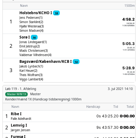
Navn
1500m
Holstebro/­KCHO I
18
Jens Pedersen(1)
4:58.2
1
Simon Starklint(2)
(4:58.2)
Hjalte Westeraa(3)
1:39.4/500m
Simon Madsen(4)
Sorø I
16
Jonas Lindegaard(1)
5:05.3
2
Emil Jelstrup(2)
(5:05.3)
Mads Christensen(3)
1:41.8/500m
Valdemar Vilhelmsen(4)
Bagsværd/­København/­KCB I
14
Jakob Lynbech(1)
5:28.9
3
Karl Heuer(2)
(5:28.9)
Theis Wolfram(3)
1:49.6/500m
Viggo Lambert(4)
Løb 119 -
1. Afdeling
3. jul 2021 14:10
Master
Master W/M 1X
Kvinder/mænd
1X (Handicap tidsberegning) 1000m
Navn
Handicap
Tid
Total
Ribe I
1
0s
43:25.20
0:00.00
Palle Adelhardt
Lemvig I
2
9s
43:57.30
0:00.00
Jørgen Jensen
Furesø I