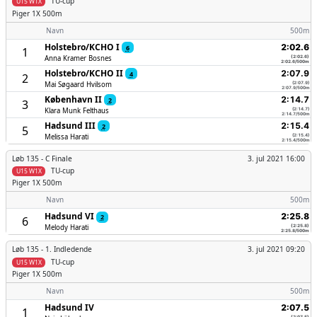
TU-cup
U15 W1X
Piger
1X 500m
Navn
500m
Holstebro/­KCHO I
2:02.6
6
1
Anna Kramer Bosnes
(2:02.6)
2:02.6/500m
Holstebro/­KCHO II
2:07.9
4
2
Mai Søgaard Hvilsom
(2:07.9)
2:07.9/500m
København II
2:14.7
2
3
Klara Munk Felthaus
(2:14.7)
2:14.7/500m
Hadsund III
2:15.4
2
5
Melissa Harati
(2:15.4)
2:15.4/500m
Løb 135 -
C Finale
3. jul 2021 16:00
TU-cup
U15 W1X
Piger
1X 500m
Navn
500m
Hadsund VI
2:25.8
2
6
Melody Harati
(2:25.8)
2:25.8/500m
Løb 135 -
1. Indledende
3. jul 2021 09:20
TU-cup
U15 W1X
Piger
1X 500m
Navn
500m
Hadsund IV
2:07.5
1
(2:07.5)