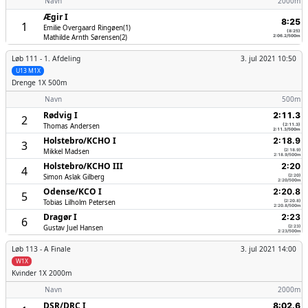
Navn
2000m
Ægir I
8:25
1
Emilie Overgaard Ringøen(1)
(8:25)
Mathilde Arnth Sørensen(2)
2:06.2/500m
Løb 111 -
1. Afdeling
3. jul 2021 10:50
U13 M1X
Drenge
1X 500m
Navn
500m
Rødvig I
2:11.3
2
Thomas Andersen
(2:11.3)
2:11.3/500m
Holstebro/­KCHO I
2:18.9
3
Mikkel Madsen
(2:18.9)
2:18.9/500m
Holstebro/­KCHO III
2:20
4
Simon Aslak Gilberg
(2:20)
2:20/500m
Odense/­KCO I
2:20.8
5
Tobias Lilholm Petersen
(2:20.8)
2:20.8/500m
Dragør I
2:23
6
Gustav Juel Hansen
(2:23)
2:23/500m
Løb 113 -
A Finale
3. jul 2021 14:00
W1X
Kvinder
1X 2000m
Navn
2000m
DSR/­DRC I
8:02.6