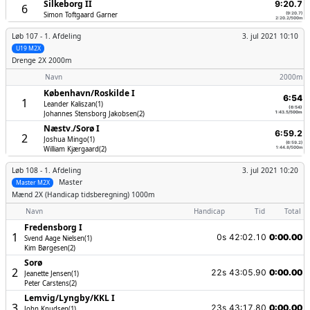
Silkeborg II
9:20.7
6
Simon Toftgaard Garner
(9:20.7)
2:20.2/500m
Løb 107 -
1. Afdeling
3. jul 2021 10:10
U19 M2X
Drenge
2X 2000m
Navn
2000m
København/­Roskilde I
6:54
1
Leander Kaliszan(1)
(6:54)
Johannes Stensborg Jakobsen(2)
1:43.5/500m
Næstv./­Sorø I
6:59.2
2
Joshua Mingo(1)
(6:59.2)
William Kjærgaard(2)
1:44.8/500m
Løb 108 -
1. Afdeling
3. jul 2021 10:20
Master
Master M2X
Mænd
2X (Handicap tidsberegning) 1000m
Navn
Handicap
Tid
Total
Fredensborg I
1
0s
42:02.10
0:00.00
Svend Aage Nielsen(1)
Kim Børgesen(2)
Sorø
2
22s
43:05.90
0:00.00
Jeanette Jensen(1)
Peter Carstens(2)
Lemvig/­Lyngby/­KKL I
3
23s
43:17.80
0:00.00
John Knudsen(1)