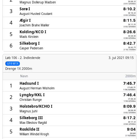
Magnus Dollerup Madsen
(8:06.2)
2:01.5/500m
Sorø I
8:10.2
3
August Husted Coutant
(8:10.2)
2:02.5/500m
Ægir I
8:11.5
4
Joachim Brahe Møller
(8:11.5)
2:02.9/500m
Kolding/­KCO I
8:26.6
5
Mads Kirstein
(8:26.6)
2:06.6/500m
Silkeborg I
8:42.7
6
Casper Pedersen
(8:42.7)
2:10.7/500m
Løb 106 -
2. Indledende
3. jul 2021 09:15
U19 M1X
Drenge
1X 2000m
Navn
2000m
Hadsund I
7:45.7
1
August Herman Wisholm
(7:45.7)
1:56.4/500m
Lyngby/­KKL I
7:46.4
2
Christian Runge
(7:46.4)
1:56.6/500m
Holstebro/­KCHO I
8:09.9
3
Magnus Juhl
(8:09.9)
2:02.5/500m
Silkeborg III
8:17.2
4
Max Elleskov Røgild
(8:17.2)
2:04.3/500m
Roskilde II
9:04
5
William Windel Krogh
(9:04)
2:16/500m