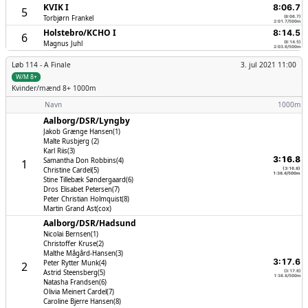
KVIK I
8:06.7
5
Torbjørn Frankel
(8:06.7)
2:01.7/500m
Holstebro/­KCHO I
8:14.5
6
Magnus Juhl
(8:14.5)
2:03.6/500m
Løb 114 -
A Finale
3. jul 2021 11:00
W/M 8+
Kvinder/mænd
8+ 1000m
Navn
1000m
Aalborg/­DSR/­Lyngby
Jakob Grænge Hansen(1)
Malte Rusbjerg (2)
Karl Riis(3)
3:16.8
Samantha Don Robbins(4)
1
Christine Cardel(5)
(3:16.8)
1:38.4/500m
Stine Tillebæk Søndergaard(6)
Dros Elisabet Petersen(7)
Peter Christian Holmquist(8)
Martin Grand Ast(cox)
Aalborg/­DSR/­Hadsund
Nicolai Bernsen(1)
Christoffer Kruse(2)
Malthe Mågård-Hansen(3)
3:17.6
Peter Rytter Munk(4)
2
Astrid Steensberg(5)
(3:17.6)
1:38.8/500m
Natasha Frandsen(6)
Olivia Meinert Cardel(7)
Caroline Bjerre Hansen(8)