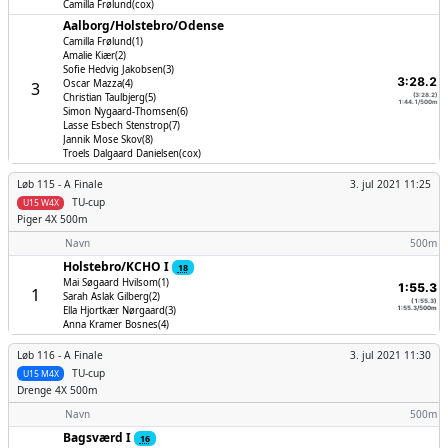
Camilla Frølund(cox)
Aalborg/­Holstebro/­Odense
Camilla Frølund(1)
Amalie Kiær(2)
Sofie Hedvig Jakobsen(3)
3:28.2
Oscar Mazza(4)
3
Christian Taulbjerg(5)
(3:28.2)
1:44.1/500m
Simon Nygaard-Thomsen(6)
Lasse Esbech Stenstrop(7)
Jannik Mose Skov(8)
Troels Dalgaard Danielsen(cox)
Løb 115 -
A Finale
3. jul 2021 11:25
TU-cup
U15 W4X
Piger
4X 500m
Navn
500m
Holstebro/­KCHO I
18
Mai Søgaard Hvilsom(1)
1:55.3
1
Sarah Aslak Gilberg(2)
(1:55.3)
Ella Hjortkær Nørgaard(3)
1:55.3/500m
Anna Kramer Bosnes(4)
Løb 116 -
A Finale
3. jul 2021 11:30
TU-cup
U15 M4X
Drenge
4X 500m
Navn
500m
Bagsværd I
16