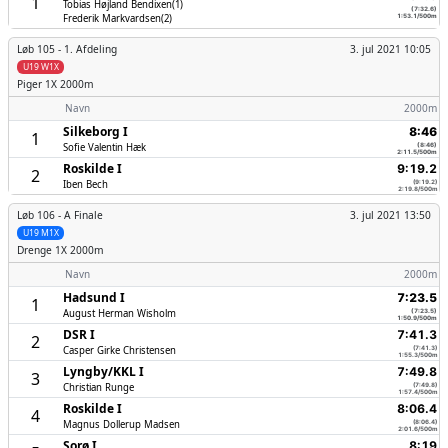
1
Tobias Højland Bendixen(1)
(7:32.6)
Frederik Markvardsen(2)
1:53.1/500m
Løb 105 -
1. Afdeling
3. jul 2021 10:05
U19 W1X
Piger
1X 2000m
Navn
2000m
Silkeborg I
8:46
1
Sofie Valentin Hæk
(8:46)
2:11.5/500m
Roskilde I
9:19.2
2
Iben Bech
(9:19.2)
2:19.8/500m
Løb 106 -
A Finale
3. jul 2021 13:50
U19 M1X
Drenge
1X 2000m
Navn
2000m
Hadsund I
7:23.5
1
August Herman Wisholm
(7:23.5)
1:50.9/500m
DSR I
7:41.3
2
Casper Girke Christensen
(7:41.3)
1:55.3/500m
Lyngby/­KKL I
7:49.8
3
Christian Runge
(7:49.8)
1:57.4/500m
Roskilde I
8:06.4
4
Magnus Dollerup Madsen
(8:06.4)
2:01.6/500m
Sorø I
8:19