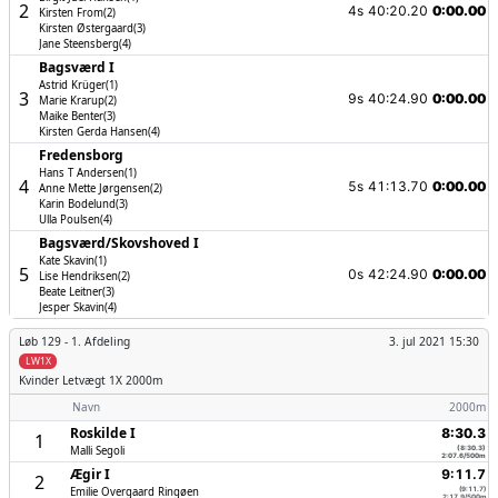
2
4s
40:20.20
0:00.00
Kirsten From(2)
Kirsten Østergaard(3)
Jane Steensberg(4)
Bagsværd I
Astrid Krüger(1)
3
9s
40:24.90
0:00.00
Marie Krarup(2)
Maike Benter(3)
Kirsten Gerda Hansen(4)
Fredensborg
Hans T Andersen(1)
4
5s
41:13.70
0:00.00
Anne Mette Jørgensen(2)
Karin Bodelund(3)
Ulla Poulsen(4)
Bagsværd/­Skovshoved I
Kate Skavin(1)
5
0s
42:24.90
0:00.00
Lise Hendriksen(2)
Beate Leitner(3)
Jesper Skavin(4)
Løb 129 -
1. Afdeling
3. jul 2021 15:30
LW1X
Kvinder
Letvægt 1X 2000m
Navn
2000m
Roskilde I
8:30.3
1
Malli Segoli
(8:30.3)
2:07.6/500m
Ægir I
9:11.7
2
Emilie Overgaard Ringøen
(9:11.7)
2:17.9/500m