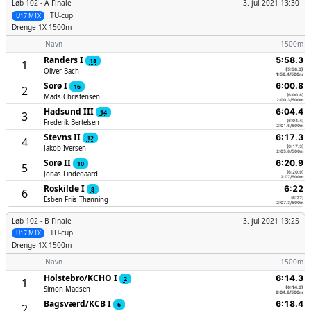
Løb 102 -
A Finale
3. jul 2021 13:30
TU-cup
U17 M1X
Drenge
1X 1500m
Navn
1500m
Randers I
5:58.3
18
1
Oliver Bach
(5:58.3)
1:59.4/500m
Sorø I
6:00.8
16
2
Mads Christensen
(6:00.8)
2:00.3/500m
Hadsund III
6:04.4
14
3
Frederik Bertelsen
(6:04.4)
2:01.5/500m
Stevns II
6:17.3
12
4
Jakob Iversen
(6:17.3)
2:05.8/500m
Sorø II
6:20.9
10
5
Jonas Lindegaard
(6:20.9)
2:07/500m
Roskilde I
6:22
8
6
Esben Friis Thanning
(6:22)
2:07.3/500m
Løb 102 -
B Finale
3. jul 2021 13:25
TU-cup
U17 M1X
Drenge
1X 1500m
Navn
1500m
Holstebro/­KCHO I
6:14.3
2
1
Simon Madsen
(6:14.3)
2:04.8/500m
Bagsværd/­KCB I
6:18.4
6
2