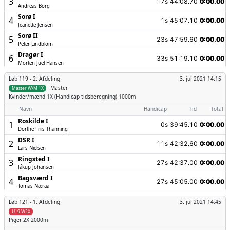
3
17s
44:08.70
0:00.00
Andreas Borg
Sorø I
4
1s
45:07.10
0:00.00
Jeanette Jensen
Sorø II
5
23s
47:59.60
0:00.00
Peter Lindblom
Dragør I
6
33s
51:19.10
0:00.00
Morten Juel Hansen
Løb 119 -
2. Afdeling
3. jul 2021 14:15
Master
Master W/M 1X
Kvinder/mænd
1X (Handicap tidsberegning) 1000m
Navn
Handicap
Tid
Total
Roskilde I
1
0s
39:45.10
0:00.00
Dorthe Friis Thanning
DSR I
2
11s
42:32.60
0:00.00
Lars Nielsen
Ringsted I
3
27s
42:37.00
0:00.00
Jákup Johansen
Bagsværd I
4
27s
45:05.00
0:00.00
Tomas Næraa
Løb 121 -
1. Afdeling
3. jul 2021 14:45
U19 W2X
Piger
2X 2000m