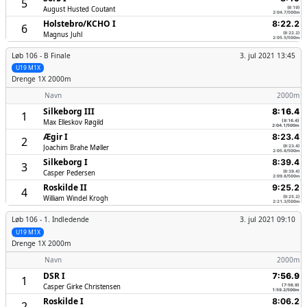
5
August Husted Coutant
(8:19)
2:04.7/500m
Holstebro/­KCHO I
8:22.2
6
Magnus Juhl
(8:22.2)
2:05.5/500m
Løb 106 -
B Finale
3. jul 2021 13:45
U19 M1X
Drenge
1X 2000m
Navn
2000m
Silkeborg III
8:16.4
1
Max Elleskov Røgild
(8:16.4)
2:04.1/500m
Ægir I
8:23.4
2
Joachim Brahe Møller
(8:23.4)
2:05.8/500m
Silkeborg I
8:39.4
3
Casper Pedersen
(8:39.4)
2:09.8/500m
Roskilde II
9:25.2
4
William Windel Krogh
(9:25.2)
2:21.3/500m
Løb 106 -
1. Indledende
3. jul 2021 09:10
U19 M1X
Drenge
1X 2000m
Navn
2000m
DSR I
7:56.9
1
Casper Girke Christensen
(7:56.9)
1:59.2/500m
Roskilde I
8:06.2
2