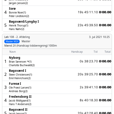
Jørgen Jensen(2)
Sorø
4
19s
45:11.10
0:00.00
Bonnie Noer(1)
Peter Lindblom(2)
Bagsværd/­Lyngby I
5
23s
45:39.50
0:00.00
Henrik Thorup(1)
Hans Nøhr(2)
Løb 108 -
2. Afdeling
3. jul 2021 10:25
Master
Master M2X
Mænd
2X (Handicap tidsberegning) 1000m
Navn
Handicap
Tid
Total
Nyborg
1
0s
38:23.70
0:00.00
Brian Sørensen ™(1)
Charlotte Buchwaldt(2)
Bagsværd I
2
20s
39:25.70
0:00.00
Steen Christensen(1)
Emil Heinrichsen(2)
Furesø I
3
2s
39:41.10
0:00.00
Ole Præst Larsen(1)
Andreas Borg(2)
Fredensborg II
4
8s
40:18.30
0:00.00
Jacob Midtgaard(1)
Hans T Andersen(2)
Bagsværd II
5
20s
42:28.40
0:00.00
Jacob Janson(1)