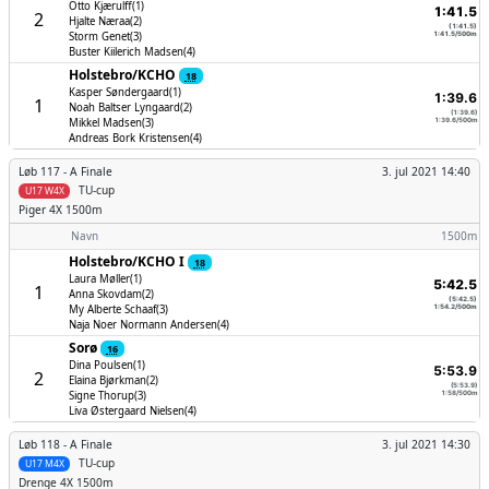
Otto Kjærulff(1)
1:41.5
2
Hjalte Næraa(2)
(1:41.5)
Storm Genet(3)
1:41.5/500m
Buster Kiilerich Madsen(4)
Holstebro/­KCHO
18
Kasper Søndergaard(1)
1:39.6
1
Noah Baltser Lyngaard(2)
(1:39.6)
Mikkel Madsen(3)
1:39.6/500m
Andreas Bork Kristensen(4)
Løb 117 -
A Finale
3. jul 2021 14:40
TU-cup
U17 W4X
Piger
4X 1500m
Navn
1500m
Holstebro/­KCHO I
18
Laura Møller(1)
5:42.5
1
Anna Skovdam(2)
(5:42.5)
My Alberte Schaaf(3)
1:54.2/500m
Naja Noer Normann Andersen(4)
Sorø
16
Dina Poulsen(1)
5:53.9
2
Elaina Bjørkman(2)
(5:53.9)
Signe Thorup(3)
1:58/500m
Liva Østergaard Nielsen(4)
Løb 118 -
A Finale
3. jul 2021 14:30
TU-cup
U17 M4X
Drenge
4X 1500m