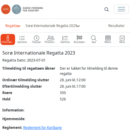
Regatta
Sorø Internationale Regatta 2023
Resultater
Information
Løbsliste
Tidsplan
Tilmeldinger
Startliste
Resultater
Søg
Matrix
Mere
Sorø Internationale Regatta 2023
Regatta Dato: 2023-07-01
Tilmelding til regattaen åbner
Der er lukket for tilmelding til denne
regatta
Ordinær tilmelding slutter
28. juni kl.:12:00
Eftertilmelding slutter
28. juni kl.:17:00
Roere
350
Hold
526
Information
:
Hjemmeside
:
Reglement
:
Reglement for Kortbane