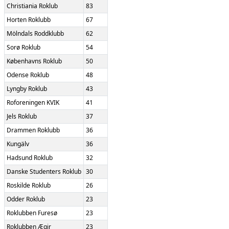
Christiania Roklub
83
Horten Roklubb
67
Mölndals Roddklubb
62
Sorø Roklub
54
Københavns Roklub
50
Odense Roklub
48
Lyngby Roklub
43
Roforeningen KVIK
41
Jels Roklub
37
Drammen Roklubb
36
Kungälv
36
Hadsund Roklub
32
Danske Studenters Roklub
30
Roskilde Roklub
26
Odder Roklub
23
Roklubben Furesø
23
Roklubben Ægir
23