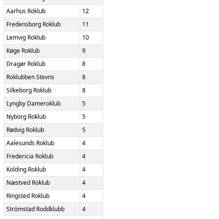
Aarhus Roklub
12
Fredensborg Roklub
11
Lemvig Roklub
10
Køge Roklub
9
Dragør Roklub
8
Roklubben Stevns
8
Silkeborg Roklub
8
Lyngby Dameroklub
5
Nyborg Roklub
5
Rødvig Roklub
5
Aalesunds Roklub
4
Fredericia Roklub
4
Kolding Roklub
4
Næstved Roklub
4
Ringsted Roklub
4
Strömstad Roddklubb
4