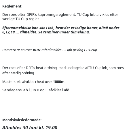
Reglement
:
Der roes efter DFfR’s kaproningsreglement. TU Cup løb afvikles efter
særlige TU Cup regler.
Efteranmeldelse kan ske i løb, hvor der er ledige baner, altså under
6,12,18.... tilmeldte. Se terminer under tilmelding.
Bemærk at en roer
KUN
må tilmeldes i 2 løb pr dag i TU-cup
Der roes efter DFfRs heat-ordning, med undtagelse af TU-Cup løb, som roes
efter særlig ordning.
Masters løb afvikles i heat over
1000m
.
Søndagens løb i jun B og C afvikles i afd
Mandskabsledermøde
:
Afholdes 30 Juni kl. 19.00