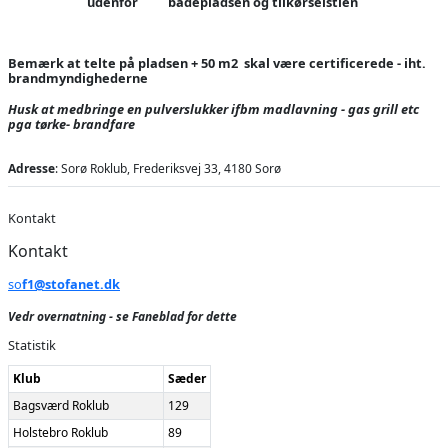
udenfor bådepladsen og tilkørselstien
Bemærk at telte på pladsen + 50 m2 skal være certificerede - iht.
brandmyndighederne
Husk at medbringe en pulverslukker ifbm madlavning - gas grill etc
pga tørke- brandfare
Adresse
: Sorø Roklub, Frederiksvej 33, 4180 Sorø
Kontakt
Kontakt
so
f1@stofanet.dk
Vedr overnatning - se Faneblad for dette
Statistik
Klub
Sæder
Bagsværd Roklub
129
Holstebro Roklub
89