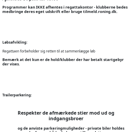
Programmer kan IKKE afhentes i regattakontor - klubberne bedes
medbringe deres eget udskrift eller bruge tilmeld.roning.dk.
Løbsafvikling
:
Regattaen forbeholder sig retten til at sammenlægge løb
Bemærk at det kun er de hold/klubber der har betalt startgebyr
der vises
.
Trailerparkering
:
Respekter de afmærkede stier mod ud og
indgangsbroer
og de anviste parkeringmuligheder - private biler holdes