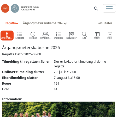
Regatta
Årgangsmeterskaberne 2026
Resultater
Information
Løbsliste
Tidsplan
Tilmeldinger
Startliste
Resultater
Søg
Matrix
Mere
Årgangsmeterskaberne 2026
Regatta Dato: 2026-08-08
Tilmelding til regattaen åbner
Der er lukket for tilmelding til denne
regatta
Ordinær tilmelding slutter
29. juli kl.:12:00
Eftertilmelding slutter
7. august kl.:15:00
Roere
191
Hold
415
Information
: