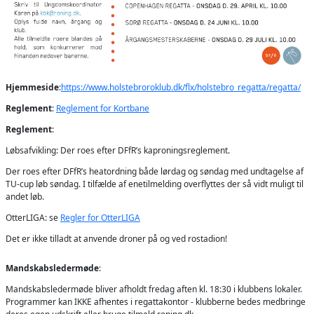
Hjemmeside
:
https://www.holstebroroklub.dk/flx/holstebro_regatta/regatta/
Reglement
:
Reglement for Kortbane
Reglement
:
Løbsafvikling: Der roes efter DFfR’s kaproningsreglement.
Der roes efter DFfR’s heatordning både lørdag og søndag med undtagelse af
TU-cup løb søndag. I tilfælde af enetilmelding overflyttes der så vidt muligt til
andet løb.
OtterLIGA: se
Regler for OtterLIGA
Det er ikke tilladt at anvende droner på og ved rostadion!
Mandskabsledermøde
:
Mandskabsledermøde bliver afholdt fredag aften kl. 18:30 i klubbens lokaler.
Programmer kan IKKE afhentes i regattakontor - klubberne bedes medbringe