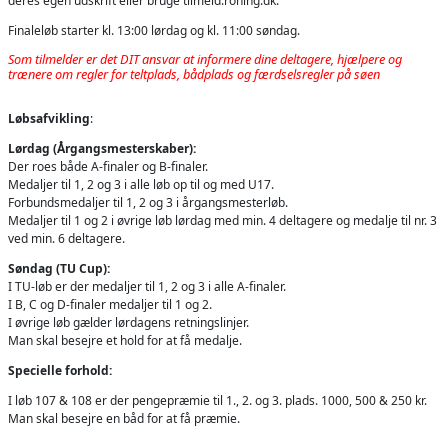
deres egen udskrift eller bruge tilmeld.roning.dk.
Finaleløb starter kl. 13:00 lørdag og kl. 11:00 søndag.
Som tilmelder er det DIT ansvar at informere dine deltagere, hjælpere og
trænere om regler for teltplads, bådplads og færdselsregler på søen
Løbsafvikling
:
Lørdag (Årgangsmesterskaber):
Der roes både A-finaler og B-finaler.
Medaljer til 1, 2 og 3 i alle løb op til og med U17.
Forbundsmedaljer til 1, 2 og 3 i årgangsmesterløb.
Medaljer til 1 og 2 i øvrige løb lørdag med min. 4 deltagere og medalje til nr. 3
ved min. 6 deltagere.
Søndag (TU Cup):
I TU-løb er der medaljer til 1, 2 og 3 i alle A-finaler.
I B, C og D-finaler medaljer til 1 og 2.
I øvrige løb gælder lørdagens retningslinjer.
Man skal besejre et hold for at få medalje.
Specielle forhold:
I løb 107 & 108 er der pengepræmie til 1., 2. og 3. plads. 1000, 500 & 250 kr.
Man skal besejre en båd for at få præmie.