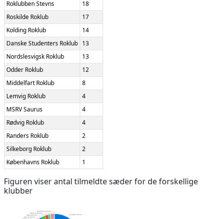
Roklubben Stevns
18
Roskilde Roklub
17
Kolding Roklub
14
Danske Studenters Roklub
13
Nordslesvigsk Roklub
13
Odder Roklub
12
Middelfart Roklub
8
Lemvig Roklub
4
MSRV Saurus
4
Rødvig Roklub
4
Randers Roklub
2
Silkeborg Roklub
2
Københavns Roklub
1
Figuren viser antal tilmeldte sæder for de forskellige
klubber
Københavns Roklub
0%
Silkeborg Roklub
0%
Holstebro Roklub
16%
Randers Roklub
0%
Rødvig Roklub
1%
MSRV Saurus
1%