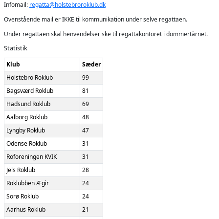
Infomail:
regatta@holstebroroklub.dk
Ovenstående mail er IKKE til kommunikation under selve regattaen.
Under regattaen skal henvendelser ske til regattakontoret i dommertårnet.
Statistik
Klub
Sæder
Holstebro Roklub
99
Bagsværd Roklub
81
Hadsund Roklub
69
Aalborg Roklub
48
Lyngby Roklub
47
Odense Roklub
31
Roforeningen KVIK
31
Jels Roklub
28
Roklubben Ægir
24
Sorø Roklub
24
Aarhus Roklub
21