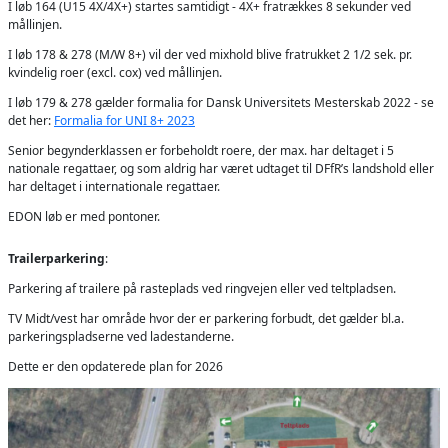
I løb 164 (U15 4X/4X+) startes samtidigt - 4X+ fratrækkes 8 sekunder ved
mållinjen.
I løb 178 & 278 (M/W 8+) vil der ved mixhold blive fratrukket 2 1/2 sek. pr.
kvindelig roer (excl. cox) ved mållinjen.
I løb 179 & 278 gælder formalia for Dansk Universitets Mesterskab 2022 - se
det her:
Formalia for UNI 8+ 2023
Senior begynderklassen er forbeholdt roere, der max. har deltaget i 5
nationale regattaer, og som aldrig har været udtaget til DFfR’s landshold eller
har deltaget i internationale regattaer.
EDON løb er med pontoner.
Trailerparkering
:
Parkering af trailere på rasteplads ved ringvejen eller ved teltpladsen.
TV Midt/vest har område hvor der er parkering forbudt, det gælder bl.a.
parkeringspladserne ved ladestanderne.
Dette er den opdaterede plan for 2026