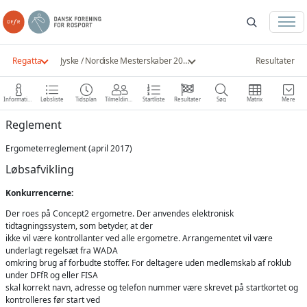
Regatta
Jyske / Nordiske Mesterskaber 2018
Resultater
Information
Løbsliste
Tidsplan
Tilmeldinger
Startliste
Resultater
Søg
Matrix
Mere
Reglement
Ergometerreglement (april 2017)
Løbsafvikling
Konkurrencerne:
Der roes på Concept2 ergometre. Der anvendes elektronisk
tidtagningssystem, som betyder, at der
ikke vil være kontrollanter ved alle ergometre. Arrangementet vil være
underlagt regelsæt fra WADA
omkring brug af forbudte stoffer. For deltagere uden medlemskab af roklub
under DFfR og eller FISA
skal korrekt navn, adresse og telefon nummer være skrevet på startkortet og
kontrolleres før start ved