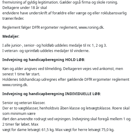
fremvisning af gyldig legitimation. Gælder også firma og skole roning.
Deltagere under 18 år skal
endvidere have underskrift af forældre eller værge og eller roklubansvarlig
træner/leder.
Reglement følger DFfR ergometer reglement, www.roning.dk.
Medaljer:
I alle junior-, senior- og holdløb uddeles medalje til nr. 1, 2 og 3.
I veteran- og sprintløb uddeles medaljer til vinderne.
Indvejning og handicapberegning HOLD LØB:
Køn og alder angives ved tilmelding. Deltageren vejes ved ankomst, men
senest 1 time før start.
Holdenes tidshandicap udregnes efter gældende DFfR ergometer reglement
www.roning.dk.
Indvejning og handicapberegning INDIVIDUELLE LØB:
Senior og veteran klasser.
Der er to vægtklasser, henholdsvis åben klasse og letvægtsklasse. Roere skal
som minimum være
iført den anvendte rodragt ved vejningen. Indvejning skal foregå mellem 1 og
2 timer før løbet. Max
vægt for dame letvægt: 61,5 kg. Max vægt for herre letvægt 75,0 kg.