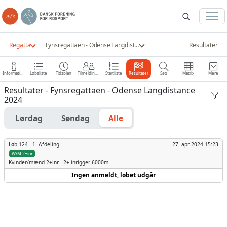
Regatta
Fynsregattaen - Odense Langdistance 2024
Resultater
Information
Løbsliste
Tidsplan
Tilmeldinger
Startliste
Resultater
Søg
Matrix
Mere
Resultater - Fynsregattaen - Odense Langdistance
2024
Lørdag
Søndag
Alle
Løb 124 -
1. Afdeling
27. apr 2024 15:23
W/M 2+inr
Kvinder/mænd
2+inr - 2+ inrigger 6000m
Ingen anmeldt, løbet udgår