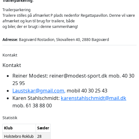
Trailerparkering
:
Trailerparkering
Trailere stilles på afmærket P plads nedenfor Regattapavillon. Denne vil være
afmærket og kun til brug for trailere, både
og biler, der er brugt i denne sammenhæng!
Adresse
: Bagsværd Rostadion, Skovalleen 40, 2880 Bagsværd
Kontakt
Kontakt
Reiner Modest:
reiner@modest-sport.dk
mob. 40 30
25 95
Laustskar@gmail.com
,
mobil 40 30 25 43
Karen Stahlschmidt:
karenstahlschmidt@mail.dk
mob. 61 38 88 00
Statistik
Klub
Sæder
Holstebro Roklub
28