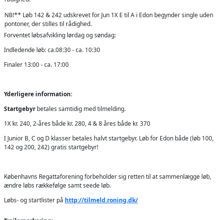
NB!** Løb 142 & 242 udskrevet for Jun 1X E til A i Edon begynder single uden
pontoner, der stilles til rådighed.
Forventet løbsafvikling lørdag og søndag:
Indledende løb: ca.08:30 - ca. 10:30
Finaler 13:00 - ca. 17:00
Yderligere information:
Startgebyr
betales samtidig med tilmelding.
1X kr. 240, 2-åres både kr. 280, 4 & 8 åres både kr. 370
I Junior B, C og D klasser betales halvt startgebyr. Løb for Edon både (løb 100,
142 og 200, 242) gratis startgebyr!
Københavns Regattaforening forbeholder sig retten til at sammenlægge løb,
ændre løbs rækkefølge samt seede løb.
Løbs- og startlister på
http://tilmeld.roning.dk/