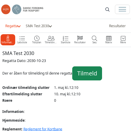
Regatta
SMA Test 2030
Resultater
Information
Løbsliste
Tidsplan
Tilmeldinger
Startliste
Resultater
Søg
Matrix
Mere
SMA Test 2030
Regatta Dato: 2030-10-23
Tilmeld
Der er åben for tilmelding til denne regatta
Ordinær tilmelding slutter
1. maj kl.:12:10
Eftertilmelding slutter
10. maj kl.:12:10
Roere
0
Information
:
Hjemmeside
:
Reglement
:
Reglement for Kortbane