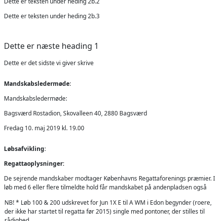
Dette er teksten under heding 2b.2
Dette er teksten under heding 2b.3
Dette er næste heading 1
Dette er det sidste vi giver skrive
Mandskabsledermøde
:
Mandskabsledermøde:
Bagsværd Rostadion, Skovalleen 40, 2880 Bagsværd
Fredag 10. maj 2019 kl. 19.00
Løbsafvikling
:
Regattaoplysninger:
De sejrende mandskaber modtager Københavns Regattaforenings præmier. I
løb med 6 eller flere tilmeldte hold får mandskabet på andenpladsen også
NB! * Løb 100 & 200 udskrevet for Jun 1X E til A WM i Edon begynder (roere,
der ikke har startet til regatta før 2015) single med pontoner, der stilles til
rådighed.