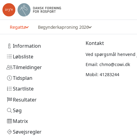
Regatta
Begynderkaproning 2026
Kontakt
Information
Ved spørgsmål henvend je
Løbsliste
Email:
chmo@cowi.dk
Tilmeldinger
Mobil: 41283244
Tidsplan
Startliste
Resultater
Søg
Matrix
Søvejsregler