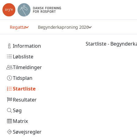
Regatta
Begynderkaproning 2026
Startliste - Begynder
Information
Løbsliste
Tilmeldinger
Tidsplan
Startliste
Resultater
Søg
Matrix
Søvejsregler