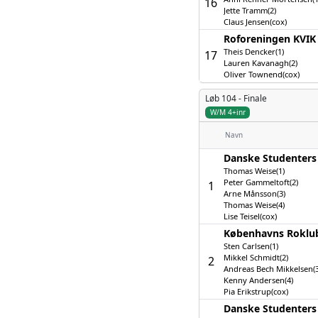
16
Jette Tramm(2)
Claus Jensen(cox)
Roforeningen KVIK 
Theis Dencker(1)
17
Lauren Kavanagh(2)
Oliver Townend(cox)
Løb 104 -
Finale
W/M 4+inr
Navn
Danske Studenters 
Thomas Weise(1)
Peter Gammeltoft(2)
1
Arne Månsson(3)
Thomas Weise(4)
Lise Teisel(cox)
Københavns Roklu
Sten Carlsen(1)
Mikkel Schmidt(2)
2
Andreas Bech Mikkelsen(3
Kenny Andersen(4)
Pia Erikstrup(cox)
Danske Studenters 