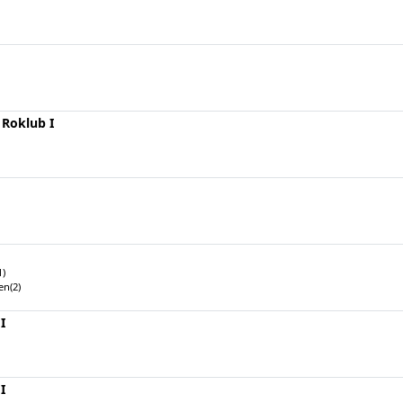
 Roklub I
1)
en(2)
I
I