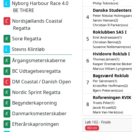
Nyborg Harbour Race 4.0
Philip Tobin(cox)
BE THERE
Danske Studenters 
Peter Nikolai Holmsgaard
4
Nordsjællands Coastal
Søren Hansen(2)
Christian R Parker(cox)
Regatta
Roklubben SAS I
Emil Andreassen(1)
Sorø Regatta
5
Christian Benne(2)
Susanne Nellemann(cox)
Stevns Klintløb
Hvidovre Roklub I
Thomas Jensen(1)
Årgangsmeterskaberne
6
Kasper Enemærke Becker
Marcus Villiam Lyngesen(
BC Udtagelsesregatta
Bagsværd Roklub
DM Coastal / Danish Open
Per Sørensen(1)
7
Kristoffer Hoffmann(2)
Bjørn Petersen(cox)
Nordic Sprint Regatta
Roforeningen KVIK 
Begynderkaproning
Troels Piller(1)
8
Jacob Krusell(2)
Mark Van Herk(cox)
Danmarksmesterskaber
Løb 102 -
Finale
Efterårskaproningen
W2+inr