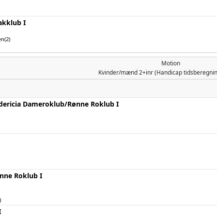
akklub I
n(2)
Motion
Kvinder/mænd
2+inr (Handicap tidsberegn
dericia Dameroklub/­Rønne Roklub I
nne Roklub I
)
I