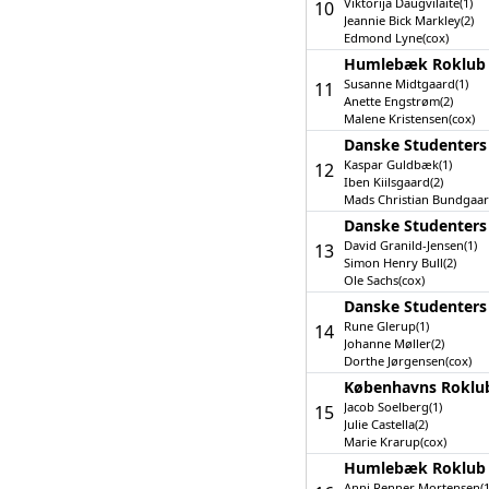
Viktorija Daugvilaite(1)
10
Jeannie Bick Markley(2)
Edmond Lyne(cox)
Humlebæk Roklub 
Susanne Midtgaard(1)
11
Anette Engstrøm(2)
Malene Kristensen(cox)
Danske Studenters 
Kaspar Guldbæk(1)
12
Iben Kiilsgaard(2)
Mads Christian Bundgaar
Danske Studenters
David Granild-Jensen(1)
13
Simon Henry Bull(2)
Ole Sachs(cox)
Danske Studenters 
Rune Glerup(1)
14
Johanne Møller(2)
Dorthe Jørgensen(cox)
Københavns Roklub
Jacob Soelberg(1)
15
Julie Castella(2)
Marie Krarup(cox)
Humlebæk Roklub 
Anni Renner Mortensen(1