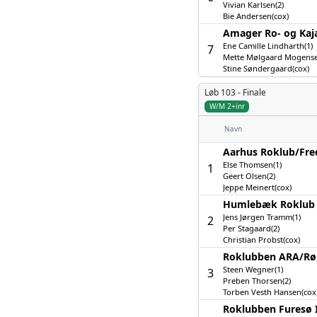
Vivian Karlsen(2)
Bie Andersen(cox)
Amager Ro- og Kaj
Ene Camille Lindharth(1)
7
Mette Mølgaard Mogense
Stine Søndergaard(cox)
Løb 103 -
Finale
W/M 2+inr
Navn
Aarhus Roklub/­Fre
Else Thomsen(1)
1
Geert Olsen(2)
Jeppe Meinert(cox)
Humlebæk Roklub
Jens Jørgen Tramm(1)
2
Per Stagaard(2)
Christian Probst(cox)
Roklubben ARA/­Rø
Steen Wegner(1)
3
Preben Thorsen(2)
Torben Vesth Hansen(cox
Roklubben Furesø 