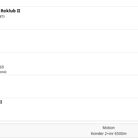
Roklub II
(1)
(2)
cox)
I
Motion
Kvinder
2+inr 6500m