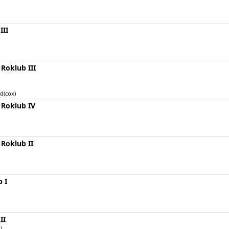
III
Roklub III
d(cox)
 Roklub IV
Roklub II
 I
II
)