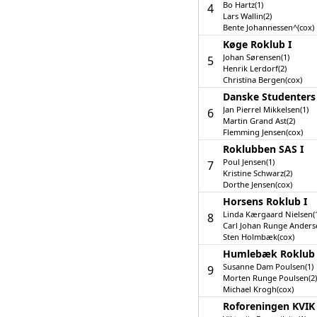
Bo Hartz(1)
4
Lars Wallin(2)
Bente Johannessen^(cox)
Køge Roklub I
Johan Sørensen(1)
5
Henrik Lerdorf(2)
Christina Bergen(cox)
Danske Studenters
Jan Pierrel Mikkelsen(1)
6
Martin Grand Ast(2)
Flemming Jensen(cox)
Roklubben SAS I
Poul Jensen(1)
7
Kristine Schwarz(2)
Dorthe Jensen(cox)
Horsens Roklub I
Linda Kærgaard Nielsen(
8
Carl Johan Runge Anders
Sten Holmbæk(cox)
Humlebæk Roklub 
Susanne Dam Poulsen(1)
9
Morten Runge Poulsen(2)
Michael Krogh(cox)
Roforeningen KVIK 