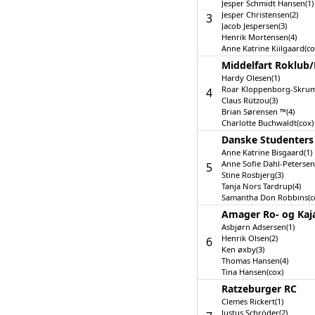
Jesper Schmidt Hansen(1)
Jesper Christensen(2)
3
Jacob Jespersen(3)
Henrik Mortensen(4)
Anne Katrine Kiilgaard(co
Middelfart Roklub/
Hardy Olesen(1)
Roar Kloppenborg-Skrum
4
Claus Rützou(3)
Brian Sørensen ™(4)
Charlotte Buchwaldt(cox)
Danske Studenters
Anne Katrine Bisgaard(1)
Anne Sofie Dahl-Petersen
5
Stine Rosbjerg(3)
Tanja Nors Tardrup(4)
Samantha Don Robbins(c
Amager Ro- og Kaj
Asbjørn Adsersen(1)
Henrik Olsen(2)
6
Ken øxby(3)
Thomas Hansen(4)
Tina Hansen(cox)
Ratzeburger RC
Clemes Rickert(1)
Justus Schröder(2)