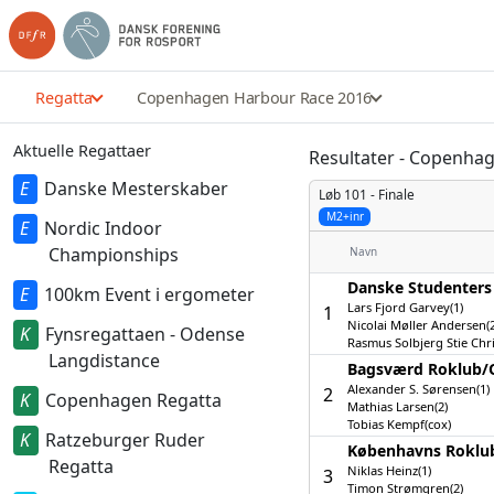
Regatta
Copenhagen Harbour Race 2016
Aktuelle Regattaer
Resultater - Copenha
Danske Mesterskaber
Løb 101 -
Finale
M2+inr
Nordic Indoor
Championships
Navn
Danske Studenters
100km Event i ergometer
Lars Fjord Garvey(1)
1
Nicolai Møller Andersen(2
Fynsregattaen - Odense
Rasmus Solbjerg Stie Chr
Langdistance
Bagsværd Roklub/­
Alexander S. Sørensen(1)
2
Copenhagen Regatta
Mathias Larsen(2)
Tobias Kempf(cox)
Ratzeburger Ruder
Københavns Roklub
Regatta
Niklas Heinz(1)
3
Timon Strømgren(2)