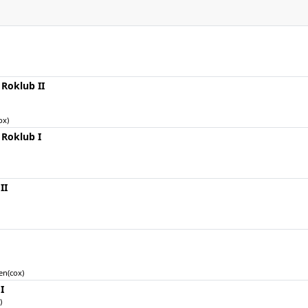
Roklub II
ox)
 Roklub I
II
en(cox)
I
)