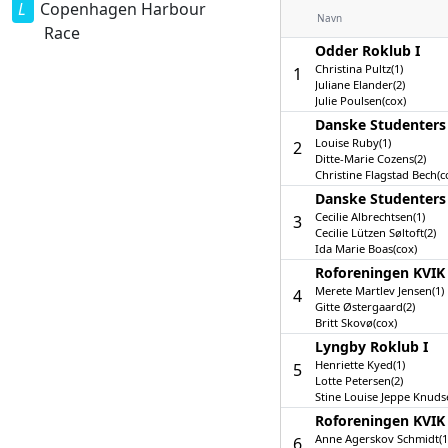
Copenhagen Harbour
Navn
Race
Odder Roklub I
Christina Pultz(1)
1
Juliane Elander(2)
Julie Poulsen(cox)
Danske Studenters 
Louise Ruby(1)
2
Ditte-Marie Cozens(2)
Christine Flagstad Bech(c
Danske Studenters
Cecilie Albrechtsen(1)
3
Cecilie Lützen Søltoft(2)
Ida Marie Boas(cox)
Roforeningen KVIK 
Merete Martlev Jensen(1)
4
Gitte Østergaard(2)
Britt Skovø(cox)
Lyngby Roklub I
Henriette Kyed(1)
5
Lotte Petersen(2)
Stine Louise Jeppe Knuds
Roforeningen KVIK 
Anne Agerskov Schmidt(1
6