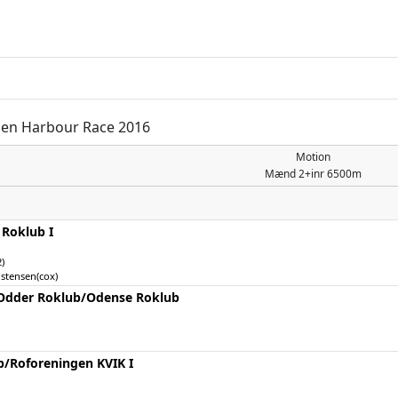
gen Harbour Race 2016
Motion
Mænd
2+inr 6500m
 Roklub I
)
istensen(cox)
Odder Roklub/­Odense Roklub
/­Roforeningen KVIK I