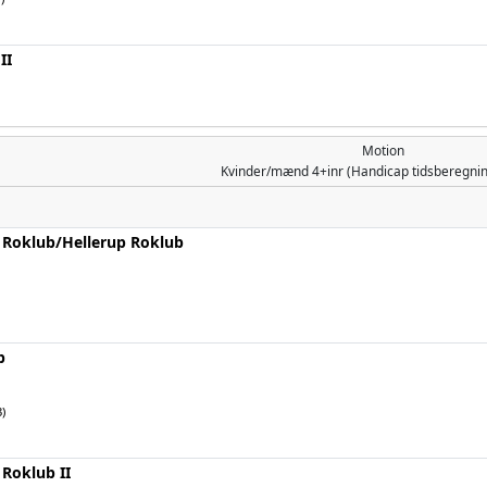
II
Motion
Kvinder/mænd
4+inr (Handicap tidsberegn
Roklub/­Hellerup Roklub
b
)
Roklub II