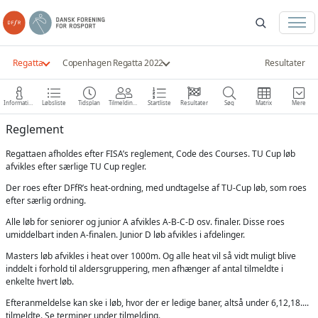
Regatta
Copenhagen Regatta 2022
Resultater
Information
Løbsliste
Tidsplan
Tilmeldinger
Startliste
Resultater
Søg
Matrix
Mere
Reglement
Regattaen afholdes efter FISA’s reglement, Code des Courses. TU Cup løb
afvikles efter særlige TU Cup regler.
Der roes efter DFfR’s heat-ordning, med undtagelse af TU-Cup løb, som roes
efter særlig ordning.
Alle løb for seniorer og junior A afvikles A-B-C-D osv. finaler. Disse roes
umiddelbart inden A-finalen. Junior D løb afvikles i afdelinger.
Masters løb afvikles i heat over 1000m. Og alle heat vil så vidt muligt blive
inddelt i forhold til aldersgruppering, men afhænger af antal tilmeldte i
enkelte hvert løb.
Efteranmeldelse kan ske i løb, hvor der er ledige baner, altså under 6,12,18....
tilmeldte. Se terminer under tilmelding.