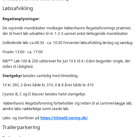
Løbsafvikling
Regattaoplysninger:
De sejrende mandskaber modtager Københavns Regattaforenings præmier,
der til hvert løb udsættes til nr. 1-2-3 uanset antal deltagende mandskaber.
Indledende løb: ca.08:30 - ca. 10:30 Forventet løbsafvikling lørdag og søndag:
Finaler 13:00 - ca. 17:00
NB!** Løb 100 & 200 udskrevet for Jun 1X E til A i Edon begynder single, der
stilles til rådighed.
Startgebyr
betales samtidig med tilmelding.
1X kr. 260, 2-åres både kr. 310, 4 & 8 åres både kr. 410
I Junior B, C og D klasser betales halvt startgebyr.
Københavns Regattaforening forbeholder sig retten til at sammenlægge løb,
ændre løbs rækkefølge samt seede løb.
Løbs- og startlister på
https://tilmeld.roning.dk/
Trailerparkering