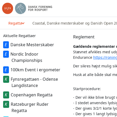
Regatta
Coastal, Danske mesterskaber og Danish Open 2
Aktuelle Regattaer
Reglement
Danske Mesterskaber
Gældende reglementer o
Stævnet afvikles med ud
Nordic Indoor
Endurance
https://roni
Championships
Der sikres højst mulig s
100km Event i ergometer
Husk at alle både skal me
Fynsregattaen - Odense
Langdistance
Startprocedure:
Copenhagen Regatta
- Der vil ikke blive brugt
- I stedet anvendes lydsi
Ratzeburger Ruder
- Der gives 3/2/1 korte ly
Regatta
- Der gives 1 langt lydsig