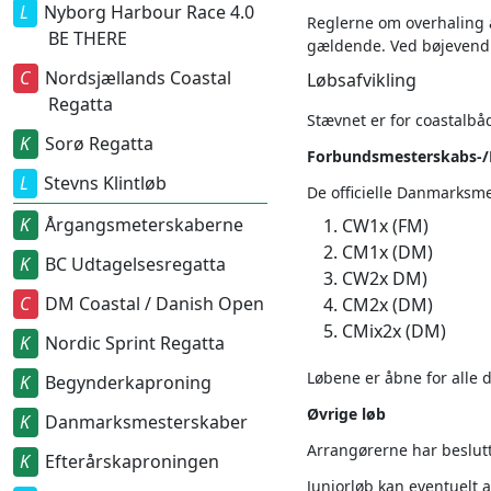
Nyborg Harbour Race 4.0
Reglerne om overhaling a
BE THERE
gældende. Ved bøjevendi
Nordsjællands Coastal
Løbsafvikling
Regatta
Stævnet er for coastalbåd
Sorø Regatta
Forbundsmesterskabs-/
Stevns Klintløb
De officielle Danmarksme
Årgangsmeterskaberne
CW1x (FM)
CM1x (DM)
BC Udtagelsesregatta
CW2x DM)
DM Coastal / Danish Open
CM2x (DM)
CMix2x (DM)
Nordic Sprint Regatta
Løbene er åbne for alle
Begynderkaproning
Øvrige løb
Danmarksmesterskaber
Arrangørerne har beslutt
Efterårskaproningen
Juniorløb kan eventuelt a