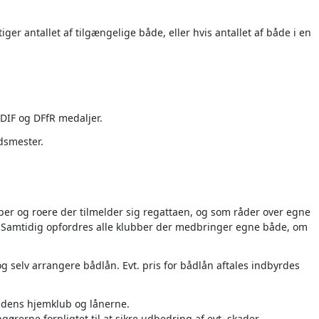
iger antallet af tilgængelige både, eller hvis antallet af både i en
DIF og DFfR medaljer.
dsmester.
ber og roere der tilmelder sig regattaen, og som råder over egne
Samtidig opfordres alle klubber der medbringer egne både, om
og selv arrangere bådlån. Evt. pris for bådlån aftales indbyrdes
ådens hjemklub og lånerne.
rerne forpligtet til at sikre udbedring af evt. skader.