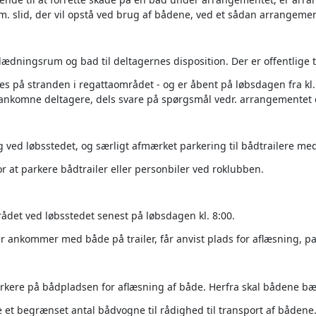
lm. slid, der vil opstå ved brug af bådene, ved et sådan arrangemen
lædningsrum og bad til deltagernes disposition. Der er offentlige 
des på stranden i regattaområdet - og er åbent på løbsdagen fra kl.
re ankomne deltagere, dels svare på spørgsmål vedr. arrangementet 
g ved løbsstedet, og særligt afmærket parkering til bådtrailere me
r at parkere bådtrailer eller personbiler ved roklubben.
det ved løbsstedet senest på løbsdagen kl. 8:00.
r ankommer med både på trailer, får anvist plads for aflæsning, pa
parkere på bådpladsen for aflæsning af både. Herfra skal bådene b
e et begrænset antal bådvogne til rådighed til transport af båden