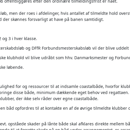
b offentliggøres efter den ordinære tilmeldingsfrist er nået.
øb, men der roes i afdelinger, hvis antallet af tilmeldte hold overst
ad der skønnes forsvarligt at have på banen samtidigt.
2 og 3 i hver klasse.
terskabdsløb og DFfR Forbundsmesterskabsløb vil der blive uddelt 
ske klubhold vil blive udråbt som hhv. Danmarksmester og Forbun
ske løbende.
lighed for og ressourcer til at indsamle coastalbåde, hvorfor klub
ringe disse både, minimum dækkende eget behov ved regattaen. 
/klubber, der ikke selv råder over egne coastalbåde.
en båd opfordres til at kontakte en af de øvrige tilmeldte klubber 
vt. opståede skader på lånte både skal afklares direkte mellem b
nde til at forrette skade på en båd under arrangementet, er arrangø