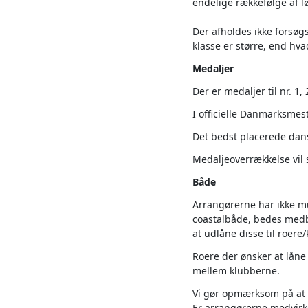
endelige rækkefølge af lø
Der afholdes ikke forsøgsl
klasse er større, end hv
Medaljer
Der er medaljer til nr. 1, 
I officielle Danmarksmes
Det bedst placerede dan
Medaljeoverrækkelse vil 
Både
Arrangørerne har ikke mu
coastalbåde, bedes medb
at udlåne disse til roere
Roere der ønsker at låne 
mellem klubberne.
Vi gør opmærksom på at e
Er arrangørerne medvirke