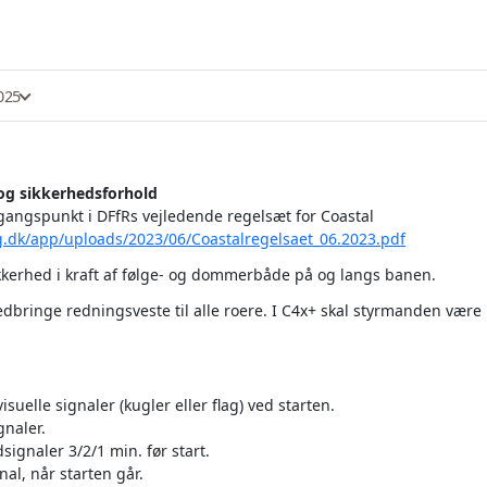
025
g sikkerhedsforhold
gangspunkt i DFfRs vejledende regelsæt for Coastal
ng.dk/app/uploads/2023/06/Coastalregelsaet_06.2023.pdf
ikkerhed i kraft af følge- og dommerbåde på og langs banen.
dbringe redningsveste til alle roere. I C4x+ skal styrmanden være i
 visuelle signaler (kugler eller flag) ved starten.
gnaler.
dsignaler 3/2/1 min. før start.
nal, når starten går.