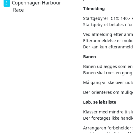
Copenhagen Harbour
Tilmelding
Race
Startgebyrer: C1X: 140,- k
Startgebyret betales i f
Ved afmelding efter anme
Efteranmeldelse er mulig
Der kan kun efteranmeldes
Banen
Banen udlægges som en
Banen skal roes én gang r
Målgang vil ske over udl
Der orienteres om mulige
Løb, se løbsliste
Klasser med mindre tilsl
Der foretages ikke hand
Arrangøren forbeholder si