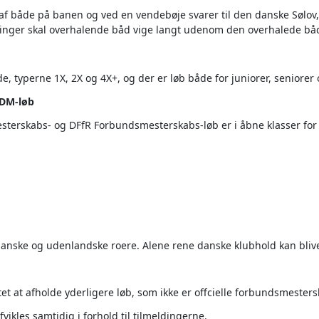
f både på banen og ved en vendebøje svarer til den danske Sølov,
nger skal overhalende båd vige langt udenom den overhalede båd
e, typerne 1X, 2X og 4X+, og der er løb både for juniorer, seniorer
DM-løb
sterskabs- og DFfR Forbundsmesterskabs-løb er i åbne klasser for
 danske og udenlandske roere. Alene rene danske klubhold kan bl
et at afholde yderligere løb, som ikke er offcielle forbundsmesters
fvikles samtidig i forhold til tilmeldingerne.