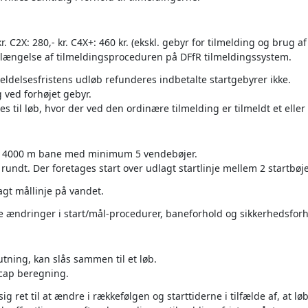
r. C2X: 280,- kr. C4X+: 460 kr. (ekskl. gebyr for tilmelding og brug a
orlængelse af tilmeldingsproceduren på DFfR tilmeldingssystem.
ldelsesfristens udløb refunderes indbetalte startgebyrer ikke.
 ved forhøjet gebyr.
 til løb, hvor der ved den ordinære tilmelding er tilmeldt et eller 
 4000 m bane med minimum 5 vendebøjer.
undt. Der foretages start over udlagt startlinje mellem 2 startbøje
agt mållinje på vandet.
 ændringer i start/mål-procedurer, baneforhold og sikkerhedsforho
utning, kan slås sammen til et løb.
icap beregning.
g ret til at ændre i rækkefølgen og starttiderne i tilfælde af, at 