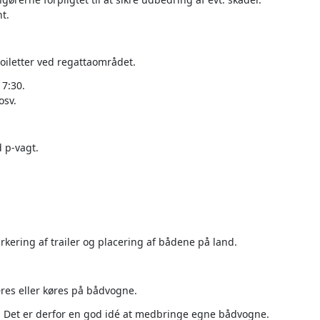
t.
toiletter ved regattaområdet.
 7:30.
osv.
d p-vagt.
rkering af trailer og placering af bådene på land.
æres eller køres på bådvogne.
e. Det er derfor en god idé at medbringe egne bådvogne.