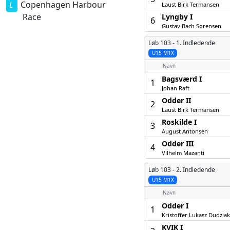
Copenhagen Harbour
Laust Birk Termansen
Race
Lyngby I
6
Gustav Bach Sørensen
Løb 103 -
1. Indledende
U15 M1X
Navn
Bagsværd I
1
Johan Raft
Odder II
2
Laust Birk Termansen
Roskilde I
3
August Antonsen
Odder III
4
Vilhelm Mazanti
Løb 103 -
2. Indledende
U15 M1X
Navn
Odder I
1
Kristoffer Lukasz Dudziak
KVIK I