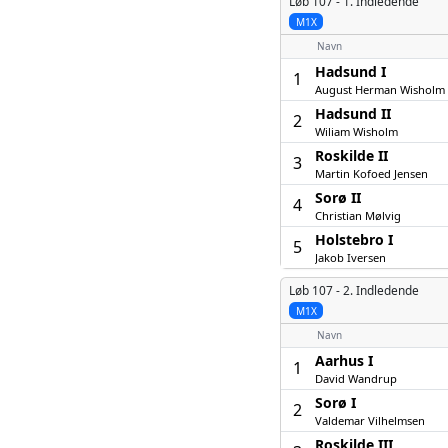
Løb 107 -
1. Indledende
M1X
Navn
Hadsund I
1
August Herman Wisholm
Hadsund II
2
Wiliam Wisholm
Roskilde II
3
Martin Kofoed Jensen
Sorø II
4
Christian Mølvig
Holstebro I
5
Jakob Iversen
Løb 107 -
2. Indledende
M1X
Navn
Aarhus I
1
David Wandrup
Sorø I
2
Valdemar Vilhelmsen
Roskilde III