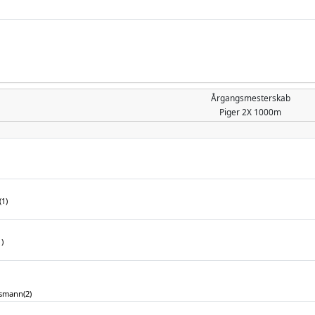
Årgangsmesterskab
Piger
2X 1000m
(1)
)
smann(2)