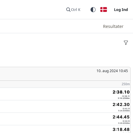
Log Ind
Ctrl K
Resultater
10. aug 2024 10:45
250m
2:38.10
(2:38.1)
5:16.2/500m
2:42.30
(2:42.3)
5:24.6/500m
2:44.45
(2:44.5)
5:29.0/500m
3:18.48