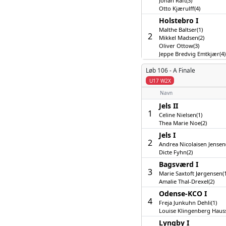
Johan Raft(3)
Otto Kjærulff(4)
Holstebro I
Malthe Baltser(1)
2
Mikkel Madsen(2)
Oliver Ottow(3)
Jeppe Bredvig Emtkjær(4)
Løb 106 -
A Finale
U17 W2X
Navn
Jels II
1
Celine Nielsen(1)
Thea Marie Noe(2)
Jels I
2
Andrea Nicolaisen Jensen
Dicte Fyhn(2)
Bagsværd I
3
Marie Saxtoft Jørgensen(1
Amalie Thal-Drexel(2)
Odense-KCO I
4
Freja Junkuhn Dehli(1)
Louise Klingenberg Haus
Lyngby I