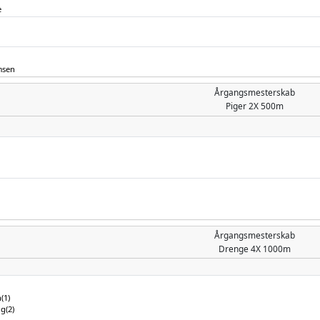
e
msen
Årgangsmesterskab
Piger
2X 500m
Årgangsmesterskab
Drenge
4X 1000m
(1)
g(2)