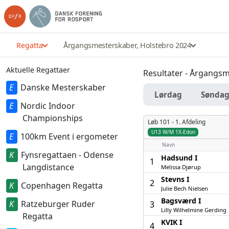
Regatta
Årgangsmesterskaber, Holstebro 2024
Aktuelle Regattaer
Resultater - Årgangsm
Danske Mesterskaber
Lørdag
Sønda
Nordic Indoor
Championships
Løb 101 -
1. Afdeling
U13 W/M 1X-Edon
100km Event i ergometer
Navn
Fynsregattaen - Odense
Hadsund I
1
Langdistance
Melissa Djørup
Stevns I
2
Copenhagen Regatta
Julie Bech Nielsen
Bagsværd I
Ratzeburger Ruder
3
Lilly Wilhelmine Gerding
Regatta
KVIK I
4