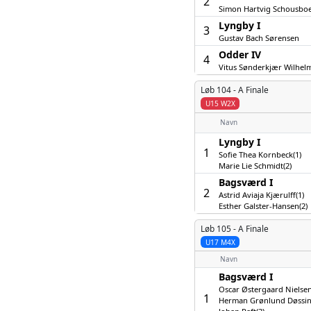
2
Simon Hartvig Schousbo
Lyngby I
3
Gustav Bach Sørensen
Odder IV
4
Vitus Sønderkjær Wilhel
Løb 104 -
A Finale
U15 W2X
Navn
Lyngby I
1
Sofie Thea Kornbeck(1)
Marie Lie Schmidt(2)
Bagsværd I
2
Astrid Aviaja Kjærulff(1)
Esther Galster-Hansen(2)
Løb 105 -
A Finale
U17 M4X
Navn
Bagsværd I
Oscar Østergaard Nielsen
1
Herman Grønlund Døssin