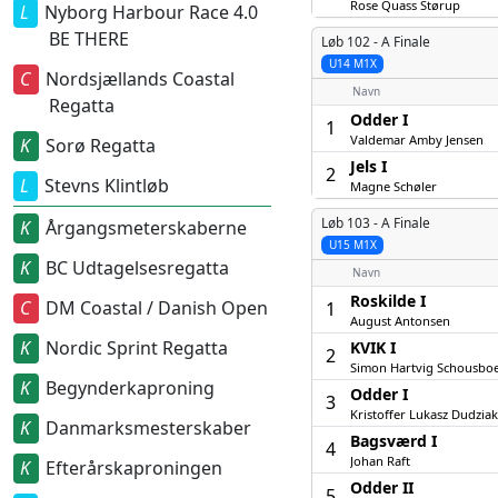
Rose Quass Størup
Nyborg Harbour Race 4.0
BE THERE
Løb 102 -
A Finale
U14 M1X
Nordsjællands Coastal
Navn
Regatta
Odder I
1
Valdemar Amby Jensen
Sorø Regatta
Jels I
2
Stevns Klintløb
Magne Schøler
Løb 103 -
A Finale
Årgangsmeterskaberne
U15 M1X
BC Udtagelsesregatta
Navn
Roskilde I
DM Coastal / Danish Open
1
August Antonsen
Nordic Sprint Regatta
KVIK I
2
Simon Hartvig Schousbo
Begynderkaproning
Odder I
3
Kristoffer Lukasz Dudziak
Danmarksmesterskaber
Bagsværd I
4
Johan Raft
Efterårskaproningen
Odder II
5