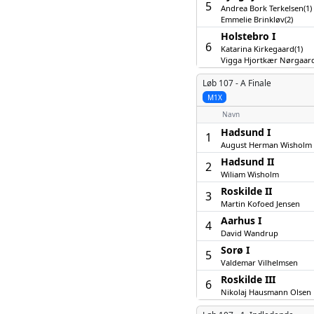
5
Andrea Bork Terkelsen(1)
Emmelie Brinkløv(2)
Holstebro I
6
Katarina Kirkegaard(1)
Vigga Hjortkær Nørgaard
Løb 107 -
A Finale
M1X
Navn
Hadsund I
1
August Herman Wisholm
Hadsund II
2
Wiliam Wisholm
Roskilde II
3
Martin Kofoed Jensen
Aarhus I
4
David Wandrup
Sorø I
5
Valdemar Vilhelmsen
Roskilde III
6
Nikolaj Hausmann Olsen