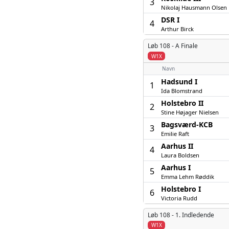
3
Nikolaj Hausmann Olsen
DSR I
4
Arthur Birck
Løb 108 -
A Finale
W1X
Navn
Hadsund I
1
Ida Blomstrand
Holstebro II
2
Stine Højager Nielsen
Bagsværd-KCB
3
Emilie Raft
Aarhus II
4
Laura Boldsen
Aarhus I
5
Emma Lehm Røddik
Holstebro I
6
Victoria Rudd
Løb 108 -
1. Indledende
W1X