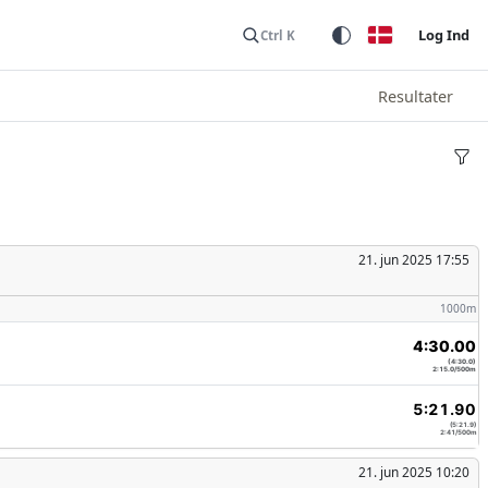
Log Ind
Ctrl K
Resultater
21. jun 2025 17:55
1000m
4:30.00
(4:30.0)
2:15.0/500m
5:21.90
(5:21.9)
2:41/500m
21. jun 2025 10:20