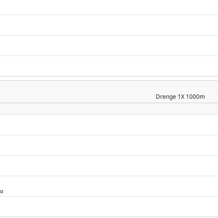
Drenge
1X 1000m
mo