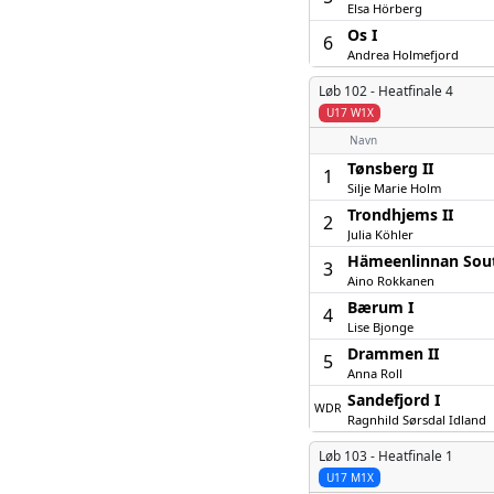
Elsa Hörberg
Os I
6
Andrea Holmefjord
Løb 102 -
Heatfinale 4
U17 W1X
Navn
Tønsberg II
1
Silje Marie Holm
Trondhjems II
2
Julia Köhler
Hämeenlinnan Sout
3
Aino Rokkanen
Bærum I
4
Lise Bjonge
Drammen II
5
Anna Roll
Sandefjord I
WDR
Ragnhild Sørsdal Idland
Løb 103 -
Heatfinale 1
U17 M1X