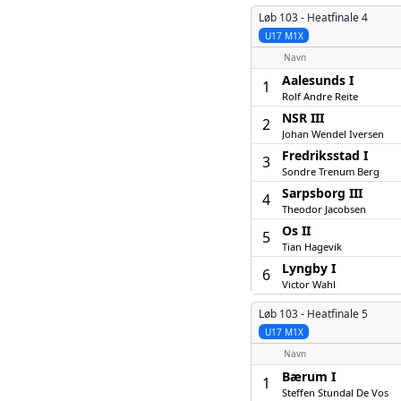
Løb 103 -
Heatfinale 4
U17 M1X
Navn
Aalesunds I
1
Rolf Andre Reite
NSR III
2
Johan Wendel Iversen
Fredriksstad I
3
Sondre Trenum Berg
Sarpsborg III
4
Theodor Jacobsen
Os II
5
Tian Hagevik
Lyngby I
6
Victor Wahl
Løb 103 -
Heatfinale 5
U17 M1X
Navn
Bærum I
1
Steffen Stundal De Vos