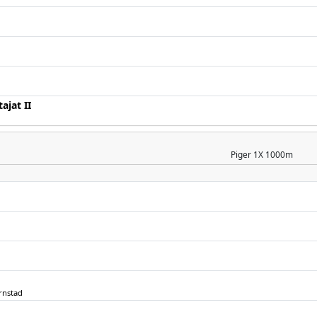
jat II
Piger
1X 1000m
rnstad