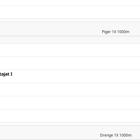
Piger
1X 1000m
ajat I
Drenge
1X 1000m