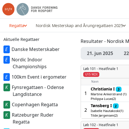
Regatta
Nordisk Mesterskap and Årungregattaen 2025
Aktuelle Regattaer
Resultater - Nordisk
Danske Mesterskaber
21. jun 2025
22
Nordic Indoor
Championships
Løb 101 -
Heatfinale 1
U15 W2X
100km Event i ergometer
Navn
Fynsregattaen - Odense
Christiania I
3
1
Langdistance
Martine Ankerstrand (1)
Philippa Lucas(2)
Copenhagen Regatta
Tønsberg I
2
2
Isabelle Hautakoski(1)
Ratzeburger Ruder
Tilde Jørgensen(2)
Regatta
Løb 102 -
Heatfinale 1