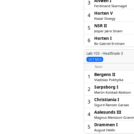
Alvøen I
3
Ferdinand Skarnagel
Horten V
4
Nazar Dowgy
NSR II
5
Jesper Jære Strøm
Horten I
6
Bo Gabriel Erichsen
Løb 103 -
Heatfinale 3
U17 M1X
Navn
Bergens II
1
Vladislav Pokhylka
Sarpsborg I
2
Martin Kolstad-Abelson
Christiania I
3
Sigurd Rønsen Garaas
Aalesunds III
4
Magnus Mentzoni Gran
Drammen I
5
August Helén