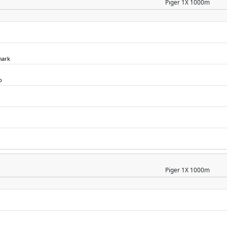
Piger
1X 1000m
mark
o
Piger
1X 1000m