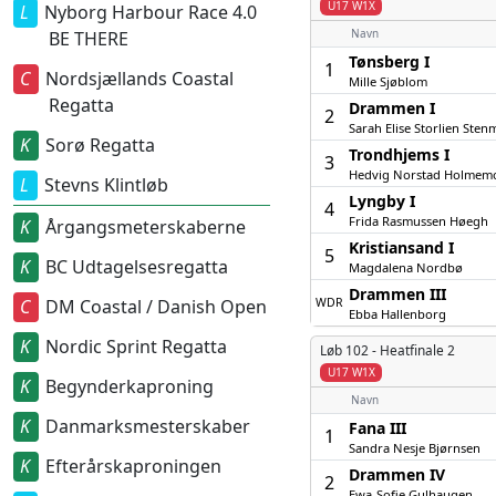
U17 W1X
Nyborg Harbour Race 4.0
Navn
BE THERE
Tønsberg I
1
Nordsjællands Coastal
Mille Sjøblom
Regatta
Drammen I
2
Sarah Elise Storlien Sten
Sorø Regatta
Trondhjems I
3
Hedvig Norstad Holmem
Stevns Klintløb
Lyngby I
4
Frida Rasmussen Høegh
Årgangsmeterskaberne
Kristiansand I
5
BC Udtagelsesregatta
Magdalena Nordbø
Drammen III
WDR
DM Coastal / Danish Open
Ebba Hallenborg
Nordic Sprint Regatta
Løb 102 -
Heatfinale 2
U17 W1X
Begynderkaproning
Navn
Danmarksmesterskaber
Fana III
1
Sandra Nesje Bjørnsen
Efterårskaproningen
Drammen IV
2
Ewa-Sofie Gulhaugen