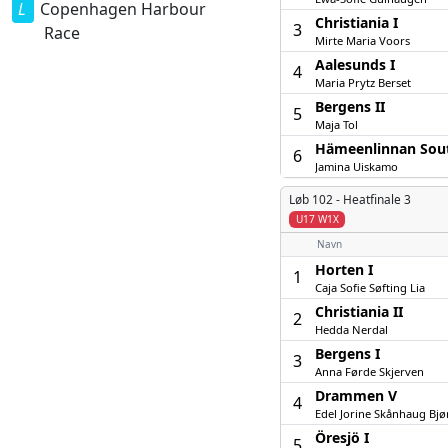
Copenhagen Harbour
Christiania I
3
Race
Mirte Maria Voors
Aalesunds I
4
Maria Prytz Berset
Bergens II
5
Maja Tol
Hämeenlinnan Souta
6
Jamina Uiskamo
Løb 102 -
Heatfinale 3
U17 W1X
Navn
Horten I
1
Caja Sofie Søfting Lia
Christiania II
2
Hedda Nerdal
Bergens I
3
Anna Førde Skjerven
Drammen V
4
Edel Jorine Skånhaug Bjø
Öresjö I
5