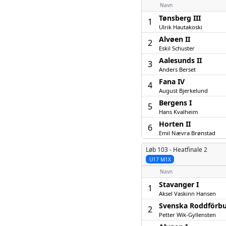
Navn
Tønsberg III
1
Ulrik Hautakoski
Alvøen II
2
Eskil Schuster
Aalesunds II
3
Anders Berset
Fana IV
4
August Bjerkelund
Bergens I
5
Hans Kvalheim
Horten II
6
Emil Nævra Brønstad
Løb 103 -
Heatfinale 2
U17 M1X
Navn
Stavanger I
1
Aksel Vaskinn Hansen
Svenska Roddförbu
2
Petter Wik-Gyllensten