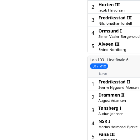
Horten III
2
Jacob Halvorsen
Fredriksstad III
3
Nils Jonathan Jordell
Ormsund I
4
Simen Vaaler Borgersrud
Alvøen III
5
Eivind Nordborg
Løb 103 -
Heatfinale 6
U17 M1X
Navn
Fredriksstad II
1
Sverre Nygaard-Monsen
Drammen II
2
August Adamsen
Tønsberg I
3
Audun Johnsen
NSR I
4
Marius Holmedal Bjerke
Fana III
5
Elliot Matre