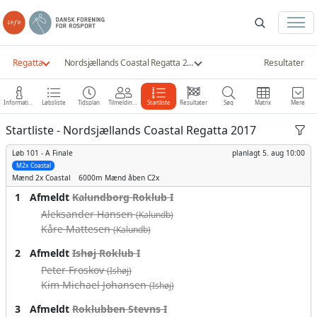
Regatta
Nordsjællands Coastal Regatta 2017
Resultater
Information
Løbsliste
Tidsplan
Tilmeldinger
Startliste
Resultater
Søg
Matrix
Mere
Startliste - Nordsjællands Coastal Regatta 2017
Løb 101 -
A Finale
planlagt
5. aug 10:00
M2x Coastal
Mænd
2x Coastal
6000m
Mænd åben C2x
1
Afmeldt
Kalundborg Roklub I
Aleksander Hansen
(Kalundb)
Kåre Mattesen
(Kalundb)
2
Afmeldt
Ishøj Roklub I
Peter Froskov
(Ishøj)
Kim Michael Johansen
(Ishøj)
3
Afmeldt
Roklubben Stevns I