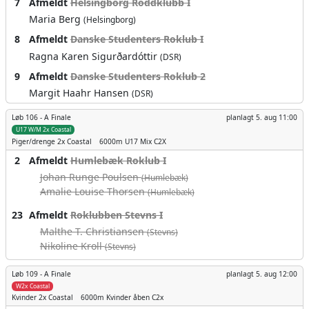
7
Afmeldt
Helsingborg Roddklubb I
Maria Berg
(Helsingborg)
8
Afmeldt
Danske Studenters Roklub I
Ragna Karen Sigurðardóttir
(DSR)
9
Afmeldt
Danske Studenters Roklub 2
Margit Haahr Hansen
(DSR)
Løb 106 -
A Finale
planlagt
5. aug 11:00
U17 W/M 2x Coastal
Piger/drenge
2x Coastal
6000m
U17 Mix C2X
2
Afmeldt
Humlebæk Roklub I
Johan Runge Poulsen
(Humlebæk)
Amalie Louise Thorsen
(Humlebæk)
23
Afmeldt
Roklubben Stevns I
Malthe T. Christiansen
(Stevns)
Nikoline Kroll
(Stevns)
Løb 109 -
A Finale
planlagt
5. aug 12:00
W2x Coastal
Kvinder
2x Coastal
6000m
Kvinder åben C2x