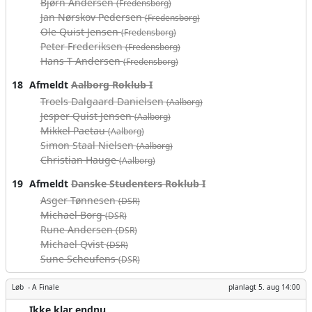
Bjørn Andersen
(Fredensborg)
Jan Nørskov Pedersen
(Fredensborg)
Ole Quist Jensen
(Fredensborg)
Peter Frederiksen
(Fredensborg)
Hans T Andersen
(Fredensborg)
18
Afmeldt
Aalborg Roklub I
Troels Dalgaard Danielsen
(Aalborg)
Jesper Quist Jensen
(Aalborg)
Mikkel Paetau
(Aalborg)
Simon Staal Nielsen
(Aalborg)
Christian Hauge
(Aalborg)
19
Afmeldt
Danske Studenters Roklub I
Asger Tønnesen
(DSR)
Michael Borg
(DSR)
Rune Andersen
(DSR)
Michael Qvist
(DSR)
Sune Scheufens
(DSR)
Løb -
A Finale
planlagt
5. aug 14:00
Ikke klar endnu