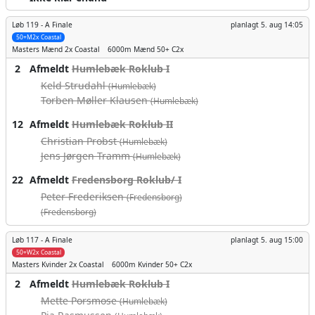
Løb 119 -
A Finale
planlagt
5. aug 14:05
50+M2x Coastal
Masters Mænd
2x Coastal
6000m
Mænd 50+ C2x
2
Afmeldt
Humlebæk Roklub I
Keld Strudahl
(Humlebæk)
Torben Møller Klausen
(Humlebæk)
12
Afmeldt
Humlebæk Roklub II
Christian Probst
(Humlebæk)
Jens Jørgen Tramm
(Humlebæk)
22
Afmeldt
Fredensborg Roklub/ I
Peter Frederiksen
(Fredensborg)
(Fredensborg)
Løb 117 -
A Finale
planlagt
5. aug 15:00
50+W2x Coastal
Masters Kvinder
2x Coastal
6000m
Kvinder 50+ C2x
2
Afmeldt
Humlebæk Roklub I
Mette Porsmose
(Humlebæk)