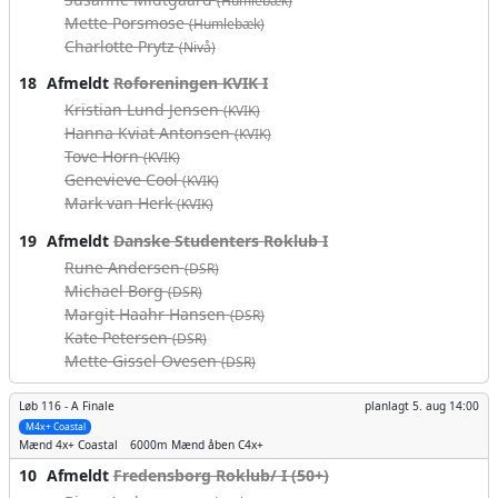
(Humlebæk)
Mette Porsmose
(Humlebæk)
Charlotte Prytz
(Nivå)
18
Afmeldt
Roforeningen KVIK I
Kristian Lund Jensen
(KVIK)
Hanna Kviat Antonsen
(KVIK)
Tove Horn
(KVIK)
Genevieve Cool
(KVIK)
Mark van Herk
(KVIK)
19
Afmeldt
Danske Studenters Roklub I
Rune Andersen
(DSR)
Michael Borg
(DSR)
Margit Haahr Hansen
(DSR)
Kate Petersen
(DSR)
Mette Gissel Ovesen
(DSR)
Løb 116 -
A Finale
planlagt
5. aug 14:00
M4x+ Coastal
Mænd
4x+ Coastal
6000m
Mænd åben C4x+
10
Afmeldt
Fredensborg Roklub/ I (50+)