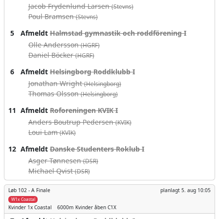
Jacob Frydenlund Larsen
(Stevns)
Poul Bramsen
(Stevns)
5
Afmeldt
Halmstad gymnastik och roddförening I
Olle Andersson
(HGRF)
Daniel Böcker
(HGRF)
6
Afmeldt
Helsingborg Roddklubb I
Jonathan Wright
(Helsingborg)
Thomas Olsson
(Helsingborg)
11
Afmeldt
Roforeningen KVIK I
Anders Boutrup Pedersen
(KVIK)
Loui Lam
(KVIK)
12
Afmeldt
Danske Studenters Roklub I
Asger Tønnesen
(DSR)
Michael Qvist
(DSR)
Løb 102 -
A Finale
planlagt
5. aug 10:05
W1x Coastal
Kvinder
1x Coastal
6000m
Kvinder åben C1X