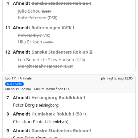
4
Afmeldt
Danske Studenters Roklub I
Julie Schou
(DSR)
Kate Petersen
(DSR)
11
Afmeldt
Roforeningen KVIK I
Kim Dalby
(KVIK)
Ulla Eriksen
(KVIK)
12
Afmeldt
Danske Studenters Roklub II
Lea Benedicte Skov Hansen
(DSR)
Margit Haahr Hansen
(DSR)
Løb 111 -
A Finale
planlagt
5. aug 12:05
M1x Coastal
Mænd
1x Coastal
6000m
Mænd åben C1X
7
Afmeldt
Helsingborg Roddklubb I
Peter Berg
(Helsingborg)
8
Afmeldt
Humlebæk Roklub I (50+)
Christian Probst
(Humlebæk)
9
Afmeldt
Danske Studenters Roklub I
Sune Scheufens