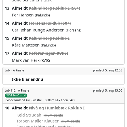
(DSR)
13
Afmeldt
Kalundborg Roklub I (50+)
Per Hansen
(Kalundb)
14
Afmeldt
Horsens Roklub (50+)
Carl Johan Runge Andersen
(Horsens)
15
Afmeldt
Kalundborg Roklub I
Kåre Mattesen
(Kalundb)
17
Afmeldt
Roforeningen KVIK I
Mark van Herk
(KVIK)
Løb -
A Finale
planlagt
5. aug 12:05
Ikke klar endnu
Løb 112 -
A Finale
planlagt
5. aug 13:00
W/M 4x+ Coastal
Kvinder/mænd
4x+ Coastal
6000m
Mix åben C4x+
10
Afmeldt
Nivå og Humlebæk Roklub I
Keld Strudahl
(Humlebæk)
Torben Møller Klausen
(Humlebæk)
Susanne Midtgaard