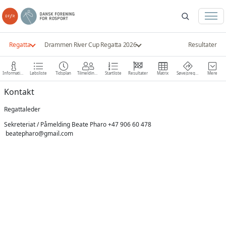
Regatta
Drammen River Cup Regatta 2026
Resultater
Information
Løbsliste
Tidsplan
Tilmeldinger
Startliste
Resultater
Matrix
Søvejsregler
Mere
Kontakt
Regattaleder
Sekreteriat / Påmelding Beate Pharo +47 906 60 478
beatepharo@gmail.com