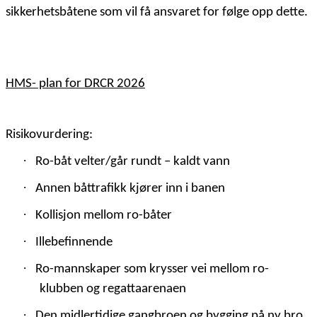
sikkerhetsbåtene som vil få ansvaret for følge opp dette.
HMS- plan for DRCR 2026
Risikovurdering:
·
Ro-båt velter/går rundt – kaldt vann
·
Annen båttrafikk kjører inn i banen
·
Kollisjon mellom ro-båter
·
Illebefinnende
·
Ro-mannskaper som krysser vei mellom ro-
klubben og regattaarenaen
·
Den midlertidige gangbroen og bygging på ny bro.