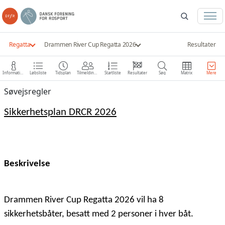
Regatta
Drammen River Cup Regatta 2026
Resultater
Information
Løbsliste
Tidsplan
Tilmeldinger
Startliste
Resultater
Søg
Matrix
Mere
Søvejsregler
Sikkerhetsplan DRCR 2026
Beskrivelse
Drammen River Cup Regatta 2026 vil ha 8
sikkerhetsbåter, besatt med 2 personer i hver båt.