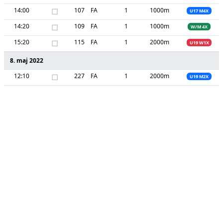
14:00
□
107
FA
1
1000m
U17 M4X
14:20
□
109
FA
1
1000m
W/M 4X
15:20
□
115
FA
1
2000m
U19 W1X
8. maj 2022
12:10
□
227
FA
1
2000m
U19 M2X