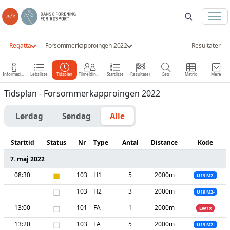
Regatta
Forsommerkapproingen 2022
Resultater
Information
Løbsliste
Tidsplan
Tilmeldinger
Startliste
Resultater
Søg
Matrix
Mere
Tidsplan - Forsommerkapproingen 2022
Lørdag
Søndag
Alle
Starttid
Status
Nr
Type
Antal
Distance
Kode
7. maj 2022
08:30
■
103
H1
5
2000m
U19 M2-
□
103
H2
3
2000m
U19 M2-
13:00
□
101
FA
1
2000m
LW1X
13:20
□
103
FA
5
2000m
U19 M2-