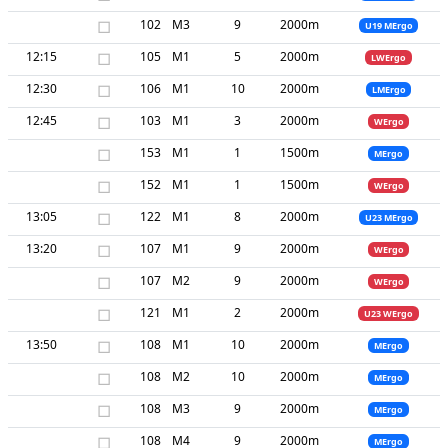
□
102
M3
9
2000m
U19 MErgo
12:15
□
105
M1
5
2000m
LWErgo
12:30
□
106
M1
10
2000m
LMErgo
12:45
□
103
M1
3
2000m
WErgo
□
153
M1
1
1500m
MErgo
□
152
M1
1
1500m
WErgo
13:05
□
122
M1
8
2000m
U23 MErgo
13:20
□
107
M1
9
2000m
WErgo
□
107
M2
9
2000m
WErgo
□
121
M1
2
2000m
U23 WErgo
13:50
□
108
M1
10
2000m
MErgo
□
108
M2
10
2000m
MErgo
□
108
M3
9
2000m
MErgo
□
108
M4
9
2000m
MErgo