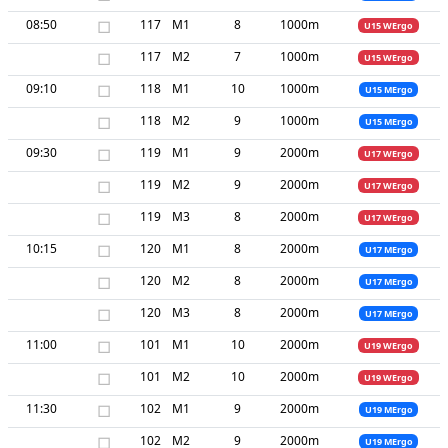
08:50
□
117
M1
8
1000m
U15 WErgo
□
117
M2
7
1000m
U15 WErgo
09:10
□
118
M1
10
1000m
U15 MErgo
□
118
M2
9
1000m
U15 MErgo
09:30
□
119
M1
9
2000m
U17 WErgo
□
119
M2
9
2000m
U17 WErgo
□
119
M3
8
2000m
U17 WErgo
10:15
□
120
M1
8
2000m
U17 MErgo
□
120
M2
8
2000m
U17 MErgo
□
120
M3
8
2000m
U17 MErgo
11:00
□
101
M1
10
2000m
U19 WErgo
□
101
M2
10
2000m
U19 WErgo
11:30
□
102
M1
9
2000m
U19 MErgo
□
102
M2
9
2000m
U19 MErgo