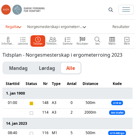
Regatta
Norgesmesterskap i ergometerroing 2023
Resultater
Information
Løbsliste
Tidsplan
Tilmeldinger
Startliste
Resultater
Søg
Matrix
Mere
Tidsplan - Norgesmesterskap i ergometerroing 2023
Mandag
Lørdag
Alle
Starttid
Status
Nr
Type
Antal
Distance
Kode
1. jan 1900
01:00
■
148
A3
0
500m
U19 M
□
114
A3
2
2000m
M4-Stafet
14. jan 2023
08:40
□
116
M1
5
500m
U13 MErgo