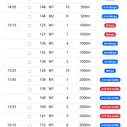
14:50
□
148
M1
10
500m
U19 MErgo
□
148
M2
9
500m
U19 MErgo
15:10
□
125
M1
1
1000m
WErgo
□
127
M1
1
1000m
WErgo
□
130
M1
4
1000m
55+MErgo
□
132
M1
1
1000m
65+MErgo
□
134
M1
2
1000m
70+MErgo
15:25
□
128
M1
10
1000m
MErgo
15:40
□
138
M1
1
2000m
U13 M4-Stafet
□
139
M1
1
2000m
U15 W4-Stafet
□
140
M1
4
2000m
U15 M4-Stafet
15:55
□
109
M1
5
2000m
U19 W4-Stafet
□
141
M1
5
2000m
U17 W4-Stafet
16:10
□
110
M1
6
2000m
U19 M4-Stafet