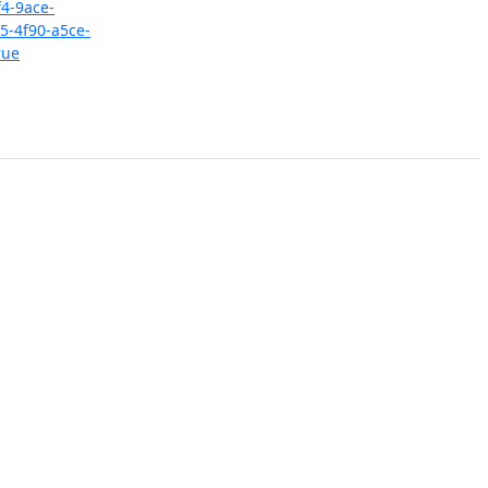
4-9ace-
-4f90-a5ce-
rue