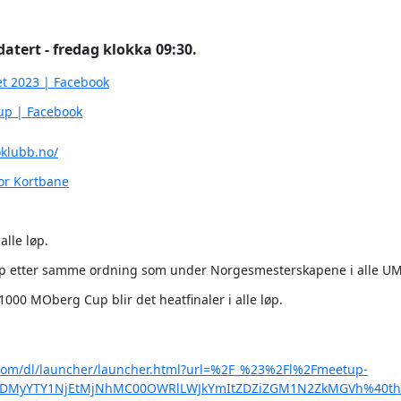
datert - fredag klokka 09:30.
t 2023 | Facebook
up | Facebook
oklubb.no/
or Kortbane
alle løp.
p etter samme ordning som under Norgesmesterskapene i alle UM løp
00 MOberg Cup blir det heatfinaler i alle løp.
t.com/dl/launcher/launcher.html?url=%2F_%23%2Fl%2Fmeetup-
ZDMyYTY1NjEtMjNhMC00OWRlLWJkYmItZDZiZGM1N2ZkMGVh%40th