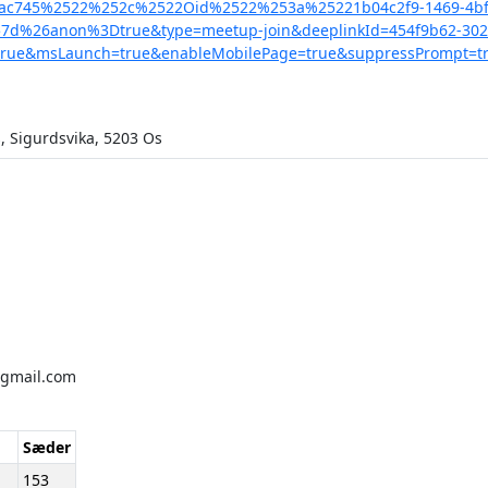
aac745%2522%252c%2522Oid%2522%253a%25221b04c2f9-1469-4bf
d%26anon%3Dtrue&type=meetup-join&deeplinkId=454f9b62-3025
=true&msLaunch=true&enableMobilePage=true&suppressPrompt=t
s, Sigurdsvika, 5203 Os
@gmail.com
Sæder
153