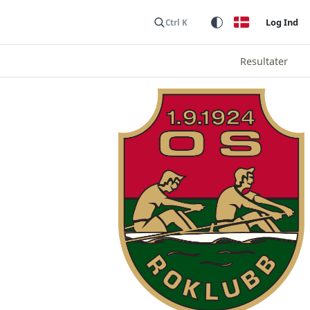
Log Ind
Ctrl K
Resultater