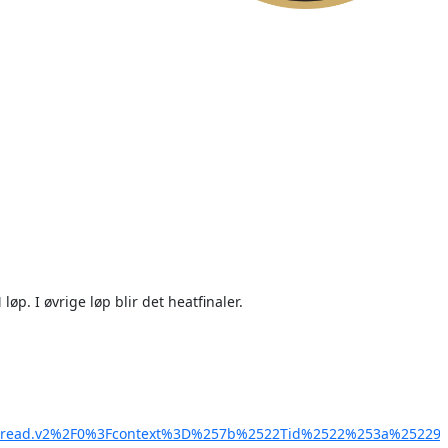
. I øvrige løp blir det heatfinaler.
read.v2%2F0%3Fcontext%3D%257b%2522Tid%2522%253a%252290