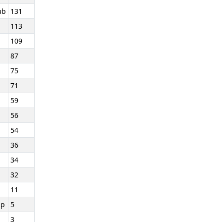
ub
131
113
109
87
75
71
59
56
54
36
34
32
11
ap
5
3