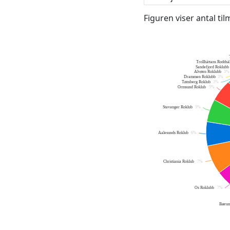
Figuren viser antal ti
Trollhättans Roddsä
Sandefjord Roklubb
Alvøen Roklubb
3%
Drammen Roklubb
3%
Tønsberg Roklub
3%
Ormsund Roklub
5%
Stavanger Roklub
5%
Aalesunds Roklub
6%
Christiania Roklub
7%
Os Roklubb
7%
Bærum