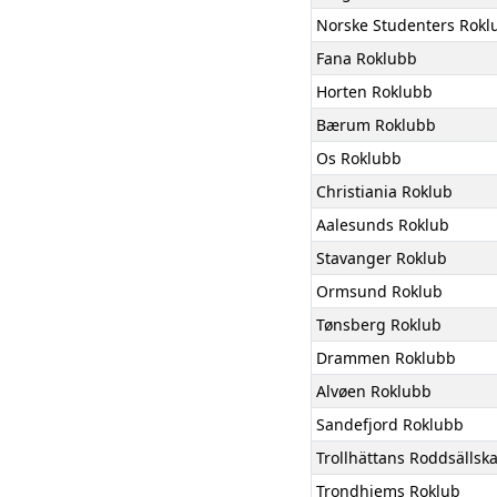
Norske Studenters Rokl
Fana Roklubb
Horten Roklubb
Bærum Roklubb
Os Roklubb
Christiania Roklub
Aalesunds Roklub
Stavanger Roklub
Ormsund Roklub
Tønsberg Roklub
Drammen Roklubb
Alvøen Roklubb
Sandefjord Roklubb
Trollhättans Roddsällsk
Trondhjems Roklub