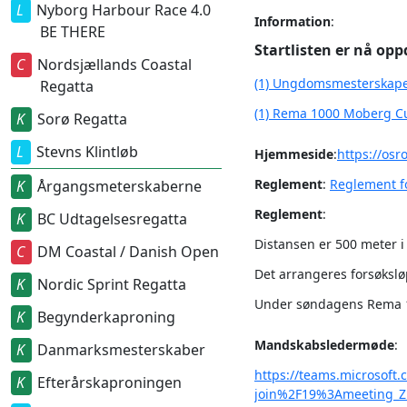
Nyborg Harbour Race 4.0
Information
:
BE THERE
Startlisten er nå opp
Nordsjællands Coastal
(1) Ungdomsmesterskape
Regatta
(1) Rema 1000 Moberg C
Sorø Regatta
Stevns Klintløb
Hjemmeside
:
https://osr
Reglement
:
Reglement f
Årgangsmeterskaberne
Reglement
:
BC Udtagelsesregatta
Distansen er 500 meter i 
DM Coastal / Danish Open
Det arrangeres forsøkslø
Nordic Sprint Regatta
Under søndagens Rema 10
Begynderkaproning
Mandskabsledermøde
:
Danmarksmesterskaber
https://teams.microsof
Efterårskaproningen
join%2F19%3Ameeting_