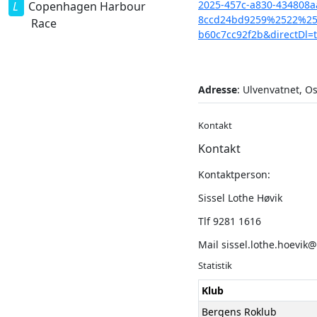
2025-457c-a830-434808
Copenhagen Harbour
8ccd24bd9259%2522%257
Race
b60c7cc92f2b&directDl
Adresse
: Ulvenvatnet, O
Kontakt
Kontakt
Kontaktperson:
Sissel Lothe Høvik
Tlf 9281 1616
Mail
sissel.lothe.hoevik
Statistik
Klub
Bergens Roklub