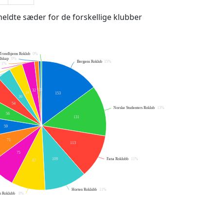
lmeldte sæder for de forskellige klubber
Trondhjems Roklub
0%
llskap
0%
Bergens Roklub
15%
1%
3
5
11
32
34
153
36
54
Norske Studenters Roklub
13%
56
131
59
71
113
75
Fana Roklubb
11%
109
87
Horten Roklubb
11%
 Roklubb
8%