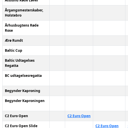
Alssund Røde Løver
Årgangsmesterskaber,
Holstebro
Århusbugtens Røde
Rose
Ærø Rundt
Baltic Cup
Baltic Udtagelses
Regatta
BC udtagelsesregatta
Begynder Kaproning
Begynder Kaproningen
C2 Euro Open
C2 Euro Open
C2 Euro Open Slide
C2 Euro Open