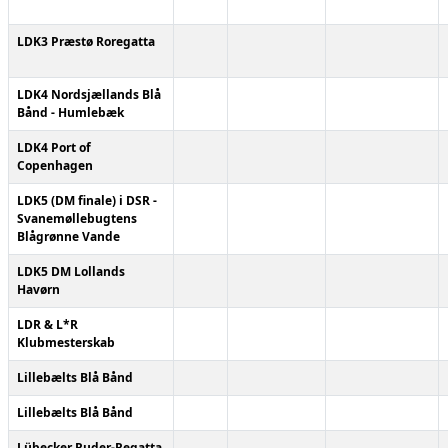
LDK3 Præstø Roregatta
LDK4 Nordsjællands Blå
Bånd - Humlebæk
LDK4 Port of
Copenhagen
LDK5 (DM finale) i DSR -
Svanemøllebugtens
Blågrønne Vande
LDK5 DM Lollands
Havørn
LDR & L*R
Klubmesterskab
Lillebælts Blå Bånd
Lillebælts Blå Bånd
Lübecker Ruder-Regatta