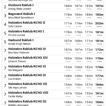
Sunneva Lamhugo Leo
(186m)
(187m)
(192m)
(203m)
Hvidovre Roklub I
186m
187m
193m
197m
2
Solveig Mølle Lindelof
(186m)
(187m)
(193m)
(197m)
Bagsværd Roklub I
178m
184m
189m
193m
3
Alma Biltoft Benediktson
(178m)
(184m)
(189m)
(193m)
Holstebro Roklub/­KCHO II
171m
174m
178m
202m
4
Sofie Carlsen
(171m)
(174m)
(178m)
(202m)
Holstebro Roklub/­KCHO I
176m
176m
177m
181m
5
Pil Lind Lousdal
(176m)
(176m)
(177m)
(181m)
Hadsund Roklub I
167m
168m
171m
181m
5
Amalie Krogh Nielsen
(167m)
(168m)
(171m)
(181m)
Holstebro Roklub/­KCHO IV
167m
167m
172m
172m
7
Bine Ravn Pedersen
(167m)
(167m)
(172m)
(172m)
Holstebro Roklub/­KCHO XIV
165m
165m
168m
170m
7
Johanne Thiesen
(165m)
(165m)
(168m)
(170m)
Holstebro Roklub/­KCHO VI
153m
156m
162m
174m
7
Ida Mølgaard
(153m)
(156m)
(162m)
(174m)
Holstebro Roklub/­KCHO IX
148m
149m
160m
177m
7
Liva Krabbe
(148m)
(149m)
(160m)
(177m)
Holstebro Roklub/­KCHO VII
154m
156m
157m
164m
7
Sille Højris Jensen
(154m)
(156m)
(157m)
(164m)
Holstebro Roklub/­KCHO VIII
147m
150m
155m
161m
7
Cecillie Mølby
(147m)
(150m)
(155m)
(161m)
Holstebro Roklub/­KCHO III
146m
148m
154m
164m
7
Matilde Lægsgaard
(146m)
(148m)
(154m)
(164m)