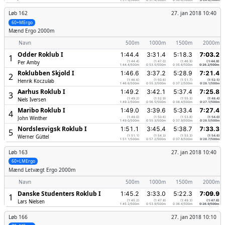
Løb 162
27. jan 2018 10:40
60+MErgo
Mænd
Ergo 2000m
Navn
500m
1000m
1500m
2000m
Odder Roklub I
1:44.4
3:31.4
5:18.3
7:03.2
1
Per Amby
(1:44.4)
(1:47.0)
(1:46.9)
(1:44.9)
1:44.4/500m
0:53.5/500m
0:35.6/500m
0:26.2/500m
Roklubben Skjold I
1:46.6
3:37.2
5:28.9
7:21.4
2
Henrik Koczulab
(1:46.6)
(1:50.6)
(1:51.7)
(1:52.5)
1:46.6/500m
0:55.3/500m
0:37.2/500m
0:28.1/500m
Aarhus Roklub I
1:49.2
3:42.1
5:37.4
7:25.8
3
Niels Iversen
(1:49.2)
(1:52.9)
(1:55.3)
(1:48.4)
1:49.2/500m
0:56.5/500m
0:38.4/500m
0:27.1/500m
Maribo Roklub I
1:49.0
3:39.6
5:33.4
7:27.4
4
John Winther
(1:49.0)
(1:50.6)
(1:53.8)
(1:54.0)
1:49.0/500m
0:55.3/500m
0:37.9/500m
0:28.5/500m
Nordslesvigsk Roklub I
1:51.1
3:45.4
5:38.7
7:33.3
5
Werner Güttel
(1:51.1)
(1:54.3)
(1:53.3)
(1:54.6)
1:51.1/500m
0:57.2/500m
0:37.8/500m
0:28.7/500m
Løb 163
27. jan 2018 10:40
60+LMErgo
Mænd
Letvægt Ergo 2000m
Navn
500m
1000m
1500m
2000m
Danske Studenters Roklub I
1:45.2
3:33.0
5:22.3
7:09.9
1
Lars Nielsen
(1:45.2)
(1:47.8)
(1:49.3)
(1:47.6)
1:45.2/500m
0:53.9/500m
0:36.4/500m
0:26.9/500m
Løb 166
27. jan 2018 10:10