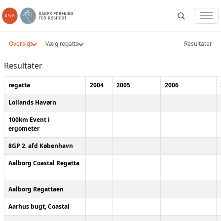
Oversigt
Vælg regatta
Resultater
Resultater
regatta
2004
2005
2006
Lollands Havørn
100km Event i
ergometer
8GP 2. afd København
Aalborg Coastal Regatta
Aalborg Regattaen
Aarhus bugt, Coastal