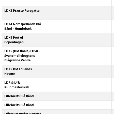
LDK3 Præstø Roregatta
LDK4 Nordsjællands Blå
Bånd - Humlebæk
LDK4 Port of
Copenhagen
LDK5 (DM finale) i DSR -
Svanemøllebugtens
Blågrønne Vande
LDK5 DM Lollands
Havørn
LDR & L*R
Klubmesterskab
Lillebælts Blå Bånd
Lillebælts Blå Bånd
Lübecker Ruder-Regatta