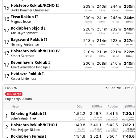
Holstebro Roklub/­KCHO II
239m
240m
244m
250m
15
Bjarke Dommer Christensen
(239m)
(240m)
(244m)
(250m)
Tissø Roklub II
239m
241m
243m
244m
16
Magnus Jepsen
(239m)
(241m)
(243m)
(244m)
Roklubben Skjold I
228m
231m
232m
240m
17
Ask Høyer Splittorff
(228m)
(231m)
(232m)
(240m)
Bagsværd Roklub II
213m
214m
223m
227m
17
Henning Friedrichsen
(213m)
(214m)
(223m)
(227m)
Holstebro Roklub/­KCHO IV
210m
211m
221m
222m
17
Kasper Sørensen
(210m)
(211m)
(221m)
(222m)
Københavns Roklub I
200m
208m
210m
240m
17
Albert Wendelboe Hindsgaul
(200m)
(208m)
(210m)
(240m)
Hvidovre Roklub I
17
Kasper Lindemose
Løb 226
27. jan 2018 12:12
U16 WErgo
Piger
Ergo 2000m
Navn
500m
1000m
1500m
2000m
Silkeborg Roklub II
1:52.2
3:46.7
5:41.5
7:30.1
1
Sofie Valentin Hæk
(1:52.2)
(1:54.5)
(1:54.8)
(1:48.6)
1:52.2/500m
0:57.3/500m
0:38.3/500m
0:27.2/500m
Holstebro Roklub/­KCHO I
1:49.8
3:46.1
5:42.5
7:32.1
2
Stine Højager Nielsen
(1:49.8)
(1:56.3)
(1:56.4)
(1:49.6)
1:49.8/500m
0:58.2/500m
0:38.8/500m
0:27.4/500m
Roklubben Furesø I
1:54.6
3:52.1
5:50.1
7:46.6