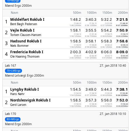
70+MErgo
Mænd
Ergo 2000m
Navn
500m
1000m
1500m
2000m
Middelfart Roklub I
1:48.2
3:40.3
5:32.2
7:21.5
1
Bent Bøgh Pedersen
(1:48.2)
(1:52.1)
(1:51.9)
(1:49.3)
1:48.2/500m
0:56.1/500m
0:37.3/500m
0:27.3/500m
Vejle Roklub I
1:58.1
3:55.5
5:54.2
7:50.9
2
Torben Clausen-Hansen
(1:58.1)
(1:57.4)
(1:58.7)
(1:56.7)
1:58.1/500m
0:58.7/500m
0:39.6/500m
0:29.2/500m
Hadsund Roklub I
1:58.5
3:58.1
5:58.3
7:58.6
3
Niels Bommer
(1:58.5)
(1:59.6)
(2:00.2)
(2:00.3)
1:58.5/500m
0:59.8/500m
0:40.1/500m
0:30.1/500m
Fredericia Roklub I
2:00.3
4:02.9
6:06.0
8:09.0
4
Ole Haaning Thomsen
(2:00.3)
(2:02.6)
(2:03.1)
(2:03.0)
2:00.3/500m
1:01.3/500m
0:41/500m
0:30.8/500m
Løb 167
27. jan 2018 10:40
70+LMErgo
Mænd
Letvægt Ergo 2000m
Navn
500m
1000m
1500m
2000m
Lyngby Roklub I
1:54.5
3:49.0
5:44.3
7:38.1
1
Hans Nøhr
(1:54.5)
(1:54.5)
(1:55.3)
(1:53.8)
1:54.5/500m
0:57.3/500m
0:38.4/500m
0:28.5/500m
Nordslesvigsk Roklub I
1:58.5
3:57.3
5:56.0
7:52.0
2
Gerd Larsen
(1:58.5)
(1:58.8)
(1:58.7)
(1:56.0)
1:58.5/500m
0:59.4/500m
0:39.6/500m
0:29.0/500m
Løb 170
27. jan 2018 10:10
80+MErgo
Mænd
Ergo 2000m