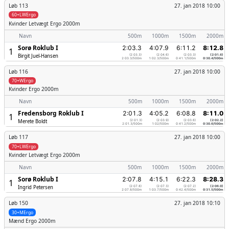
Løb 113
27. jan 2018 10:00
60+LWErgo
Kvinder
Letvægt Ergo 2000m
Navn
500m
1000m
1500m
2000m
Sorø Roklub I
2:03.3
4:07.9
6:11.2
8:12.8
1
Birgit Juel-Hansen
(2:03.3)
(2:04.6)
(2:03.3)
(2:01.6)
2:03.3/500m
1:02.3/500m
0:41.1/500m
0:30.4/500m
Løb 116
27. jan 2018 10:00
70+WErgo
Kvinder
Ergo 2000m
Navn
500m
1000m
1500m
2000m
Fredensborg Roklub I
2:01.3
4:05.2
6:08.8
8:11.0
1
Merete Boldt
(2:01.3)
(2:03.9)
(2:03.6)
(2:02.2)
2:01.3/500m
1:02/500m
0:41.2/500m
0:30.6/500m
Løb 117
27. jan 2018 10:00
70+LWErgo
Kvinder
Letvægt Ergo 2000m
Navn
500m
1000m
1500m
2000m
Sorø Roklub I
2:07.8
4:15.1
6:22.3
8:28.3
1
Ingrid Petersen
(2:07.8)
(2:07.3)
(2:07.2)
(2:06.0)
2:07.8/500m
1:03.7/500m
0:42.4/500m
0:31.5/500m
Løb 150
27. jan 2018 10:10
30+MErgo
Mænd
Ergo 2000m