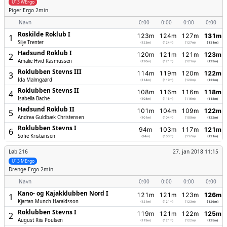
U13 WErgo
Piger
Ergo 2min
Navn
0:00
0:00
0:00
0:00
Roskilde Roklub I
123m
124m
127m
131m
1
Silje Trenter
(123m)
(124m)
(127m)
(131m)
Hadsund Roklub I
120m
121m
121m
123m
2
Amalie Hvid Rasmussen
(120m)
(121m)
(121m)
(123m)
Roklubben Stevns III
114m
119m
120m
122m
3
Ida Malmgaard
(114m)
(119m)
(120m)
(122m)
Roklubben Stevns II
108m
116m
116m
118m
4
Isabella Bache
(108m)
(116m)
(116m)
(118m)
Hadsund Roklub II
101m
104m
109m
122m
5
Andrea Guldbæk Christensen
(101m)
(104m)
(109m)
(122m)
Roklubben Stevns I
94m
103m
117m
121m
6
Sofie Kristiansen
(94m)
(103m)
(117m)
(121m)
Løb 216
27. jan 2018 11:15
U13 MErgo
Drenge
Ergo 2min
Navn
0:00
0:00
0:00
0:00
Kano- og Kajakklubben Nord I
121m
121m
123m
126m
1
Kjartan Munch Haraldsson
(121m)
(121m)
(123m)
(126m)
Roklubben Stevns I
119m
121m
122m
125m
2
August Riis Poulsen
(119m)
(121m)
(122m)
(125m)