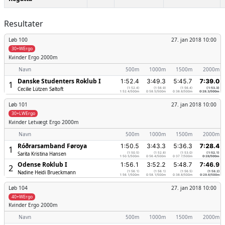
Resultater
Løb 100
27. jan 2018 10:00
30+WErgo
Kvinder
Ergo 2000m
Navn
500m
1000m
1500m
2000m
Danske Studenters Roklub I
1:52.4
3:49.3
5:45.7
7:39.0
1
Cecilie Lützen Søltoft
(1:52.4)
(1:56.9)
(1:56.4)
(1:53.3)
1:52.4/500m
0:58.5/500m
0:38.8/500m
0:28.3/500m
Løb 101
27. jan 2018 10:00
30+LWErgo
Kvinder
Letvægt Ergo 2000m
Navn
500m
1000m
1500m
2000m
Róðrarsamband Føroya
1:50.5
3:43.3
5:36.3
7:28.4
1
Sarita Kristina Hansen
(1:50.5)
(1:52.8)
(1:53.0)
(1:52.1)
1:50.5/500m
0:56.4/500m
0:37.7/500m
0:28/500m
Odense Roklub I
1:56.1
3:52.2
5:48.7
7:46.9
2
Nadine Heidi Brueckmann
(1:56.1)
(1:56.1)
(1:56.5)
(1:58.2)
1:56.1/500m
0:58.1/500m
0:38.8/500m
0:29.6/500m
Løb 104
27. jan 2018 10:00
40+WErgo
Kvinder
Ergo 2000m
Navn
500m
1000m
1500m
2000m