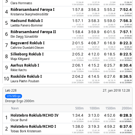
3
Clara Hornnæss
(1:54.6)
(1:57.5)
(1:58)
(1:56.5)
1:54.6/500m
0:58.8/500m
0:39.3/500m
0:29.1/500m
Róðrarsamband Føroya I
1:57.8
3:56.3
5:55.2
7:52.4
4
Kristianna Skarphedinsdóttir
(1:57.8)
(1:58.5)
(1:58.9)
(1:57.2)
1:57.8/500m
0:59.3/500m
0:39.6/500m
0:29.3/500m
Hadsund Roklub I
1:57.1
3:58.3
5:59.0
7:56.3
5
Laetitia Panero-Bommer
(1:57.1)
(2:01.2)
(2:00.7)
(1:57.3)
1:57.1/500m
1:00.6/500m
0:40.2/500m
0:29.3/500m
Róðrarsamband Føroya II
1:58.4
3:59.9
6:01.5
7:57.1
6
Elin Døgg Súnadóttir
(1:58.4)
(2:01.5)
(2:01.6)
(1:55.6)
1:58.4/500m
1:00.8/500m
0:40.5/500m
0:28.9/500m
Bagsværd Roklub I
2:01.5
4:08.7
6:16.9
8:22.3
7
Cathrine Duedahl-Olesen
(2:01.5)
(2:07.2)
(2:08.2)
(2:05.4)
2:01.5/500m
1:03.6/500m
0:42.7/500m
0:31.4/500m
Silkeborg Roklub I
2:05.2
4:12.0
6:18.5
8:22.5
8
Maja Klitgaard
(2:05.2)
(2:06.8)
(2:06.5)
(2:04.0)
2:05.2/500m
1:03.4/500m
0:42.2/500m
0:31.0/500m
Aarhus Roklub I
2:06.1
4:15.2
6:25.7
8:30.4
9
Rikke Køchs
(2:06.1)
(2:09.1)
(2:10.5)
(2:04.7)
2:06.1/500m
1:04.6/500m
0:43.5/500m
0:31.2/500m
Roskilde Roklub I
2:04.2
4:14.5
6:27.6
8:36.5
10
Laura Plæhn Poulsen
(2:04.2)
(2:10.3)
(2:13.1)
(2:08.9)
2:04.2/500m
1:05.2/500m
0:44.4/500m
0:32.2/500m
Løb 228
27. jan 2018 12:28
U16 MErgo
Drenge
Ergo 2000m
Navn
500m
1000m
1500m
2000m
Holstebro Roklub/­KCHO IV
1:34.4
3:13.0
4:52.6
6:28.3
1
Oscar Burvil
(1:34.4)
(1:38.6)
(1:39.6)
(1:35.7)
1:34.4/500m
0:49.3/500m
0:33.2/500m
0:23.9/500m
Holstebro Roklub/­KCHO I
1:38.0
3:19.3
4:59.2
6:37.6
2
Tobias Bork Kristensen
(1:38.0)
(1:41.3)
(1:39.9)
(1:38.4)
1:38.0/500m
0:50.7/500m
0:33.3/500m
0:24.6/500m