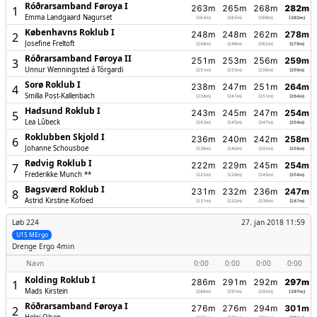
Róðrarsamband Føroya I
263m
265m
268m
282m
1
Emma Landgaard Nagurset
(263m)
(265m)
(268m)
(282m)
Københavns Roklub I
248m
248m
262m
278m
2
Josefine Freltoft
(248m)
(248m)
(262m)
(278m)
Róðrarsamband Føroya II
251m
253m
256m
259m
3
Unnur Wenningsted á Tórgardi
(251m)
(253m)
(256m)
(259m)
Sorø Roklub I
238m
247m
251m
264m
4
Smilla Post-Kallenbach
(238m)
(247m)
(251m)
(264m)
Hadsund Roklub I
243m
245m
247m
254m
5
Lea Lûbeck
(243m)
(245m)
(247m)
(254m)
Roklubben Skjold I
236m
240m
242m
258m
6
Johanne Schousboe
(236m)
(240m)
(242m)
(258m)
Rødvig Roklub I
222m
229m
245m
254m
7
Frederikke Munch **
(222m)
(229m)
(245m)
(254m)
Bagsværd Roklub I
231m
232m
236m
247m
8
Astrid Kirstine Kofoed
(231m)
(232m)
(236m)
(247m)
Løb 224
27. jan 2018 11:59
U15 MErgo
Drenge
Ergo 4min
Navn
0:00
0:00
0:00
0:00
Kolding Roklub I
286m
291m
292m
297m
1
Mads Kirstein
(286m)
(291m)
(292m)
(297m)
Róðrarsamband Føroya I
276m
276m
294m
301m
2