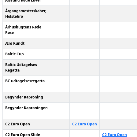
Alssund Røde Løver
Årgangsmesterskaber,
Holstebro
Århusbugtens Røde
Rose
Ærø Rundt
Baltic Cup
Baltic Udtagelses
Regatta
BC udtagelsesregatta
Begynder Kaproning
Begynder Kaproningen
C2 Euro Open
C2 Euro Open
C2 Euro Open Slide
C2 Euro Open