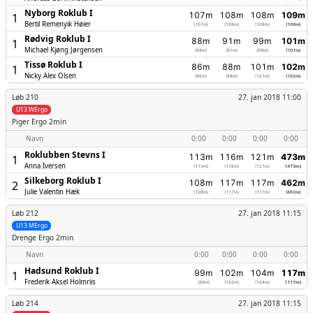
Nyborg Roklub I
107m
108m
108m
109m
1
Bertil Remenyik Høier
(107m)
(108m)
(108m)
(109m)
Rødvig Roklub I
88m
91m
99m
101m
1
Michael Kjøng Jørgensen
(88m)
(91m)
(99m)
(101m)
Tissø Roklub I
86m
88m
101m
102m
1
Nicky Alex Olsen
(86m)
(88m)
(101m)
(102m)
Løb 210
27. jan 2018 11:00
U13 WErgo
Piger
Ergo 2min
Navn
0:00
0:00
0:00
0:00
Roklubben Stevns I
113m
116m
121m
473m
1
Anna Iversen
(113m)
(116m)
(121m)
(473m)
Silkeborg Roklub I
108m
117m
117m
462m
2
Julie Valentin Hæk
(108m)
(117m)
(117m)
(462m)
Løb 212
27. jan 2018 11:15
U13 MErgo
Drenge
Ergo 2min
Navn
0:00
0:00
0:00
0:00
Hadsund Roklub I
99m
102m
104m
117m
1
Frederik Aksel Holmriis
(99m)
(102m)
(104m)
(117m)
Løb 214
27. jan 2018 11:15