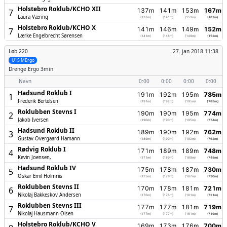
Holstebro Roklub/­KCHO XII
137m
141m
153m
167m
7
Laura Væring
(137m)
(141m)
(153m)
(167m)
Holstebro Roklub/­KCHO X
141m
146m
149m
152m
7
Lærke Engelbrecht Sørensen
(141m)
(146m)
(149m)
(152m)
Løb 220
27. jan 2018 11:38
U15 MErgo
Drenge
Ergo 3min
Navn
0:00
0:00
0:00
0:00
Hadsund Roklub I
191m
192m
195m
785m
1
Frederik Bertelsen
(191m)
(192m)
(195m)
(785m)
Roklubben Stevns I
190m
190m
195m
774m
2
Jakob Iversen
(190m)
(190m)
(195m)
(774m)
Hadsund Roklub II
189m
190m
192m
762m
3
Gustav Overgaard Hamann
(189m)
(190m)
(192m)
(762m)
Rødvig Roklub I
171m
189m
189m
748m
4
Kevin Joensen,
(171m)
(189m)
(189m)
(748m)
Hadsund Roklub IV
175m
178m
187m
730m
5
Oskar Emil Holmriis
(175m)
(178m)
(187m)
(730m)
Roklubben Stevns II
170m
178m
181m
721m
6
Nikolaj Bakkeskov Andersen
(170m)
(178m)
(181m)
(721m)
Roklubben Stevns III
177m
177m
181m
719m
7
Nikolaj Hausmann Olsen
(177m)
(177m)
(181m)
(719m)
Holstebro Roklub/­KCHO V
169m
173m
176m
700m