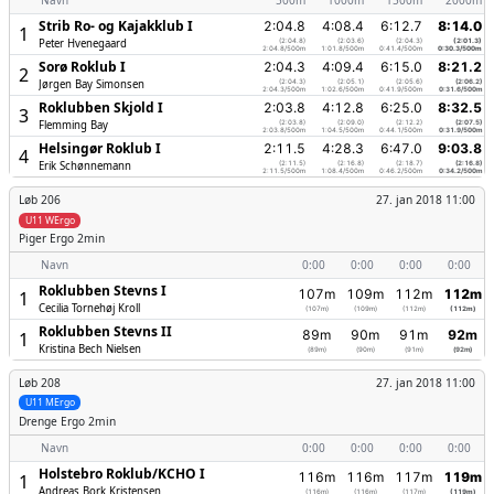
Navn
500m
1000m
1500m
2000m
Strib Ro- og Kajakklub I
2:04.8
4:08.4
6:12.7
8:14.0
1
Peter Hvenegaard
(2:04.8)
(2:03.6)
(2:04.3)
(2:01.3)
2:04.8/500m
1:01.8/500m
0:41.4/500m
0:30.3/500m
Sorø Roklub I
2:04.3
4:09.4
6:15.0
8:21.2
2
Jørgen Bay Simonsen
(2:04.3)
(2:05.1)
(2:05.6)
(2:06.2)
2:04.3/500m
1:02.6/500m
0:41.9/500m
0:31.6/500m
Roklubben Skjold I
2:03.8
4:12.8
6:25.0
8:32.5
3
Flemming Bay
(2:03.8)
(2:09.0)
(2:12.2)
(2:07.5)
2:03.8/500m
1:04.5/500m
0:44.1/500m
0:31.9/500m
Helsingør Roklub I
2:11.5
4:28.3
6:47.0
9:03.8
4
Erik Schønnemann
(2:11.5)
(2:16.8)
(2:18.7)
(2:16.8)
2:11.5/500m
1:08.4/500m
0:46.2/500m
0:34.2/500m
Løb 206
27. jan 2018 11:00
U11 WErgo
Piger
Ergo 2min
Navn
0:00
0:00
0:00
0:00
Roklubben Stevns I
107m
109m
112m
112m
1
Cecilia Tornehøj Kroll
(107m)
(109m)
(112m)
(112m)
Roklubben Stevns II
89m
90m
91m
92m
1
Kristina Bech Nielsen
(89m)
(90m)
(91m)
(92m)
Løb 208
27. jan 2018 11:00
U11 MErgo
Drenge
Ergo 2min
Navn
0:00
0:00
0:00
0:00
Holstebro Roklub/­KCHO I
116m
116m
117m
119m
1
Andreas Bork Kristensen
(116m)
(116m)
(117m)
(119m)