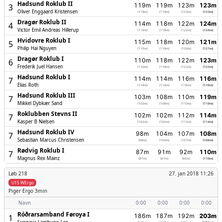
Hadsund Roklub II
119m
119m
123m
123m
3
Oliver Enggaard Kristensen
(119m)
(119m)
(123m)
(123m)
Dragør Roklub II
114m
118m
122m
124m
4
Victor Emil Andreas Hillerup
(114m)
(118m)
(122m)
(124m)
Hvidovre Roklub I
115m
118m
120m
121m
5
Philip Hai Nguyen
(115m)
(118m)
(120m)
(121m)
Dragør Roklub I
110m
118m
122m
123m
6
Frederik Juel Hansen
(110m)
(118m)
(122m)
(123m)
Hadsund Roklub I
114m
114m
116m
116m
7
Elias Roth
(114m)
(114m)
(116m)
(116m)
Hadsund Roklub III
103m
108m
110m
119m
7
Mikkel Dybkær Sand
(103m)
(108m)
(110m)
(119m)
Roklubben Stevns II
102m
102m
112m
114m
7
Kasper B Nielsen
(102m)
(102m)
(112m)
(114m)
Hadsund Roklub IV
98m
104m
107m
108m
7
Sebastian Marcus Christensen
(98m)
(104m)
(107m)
(108m)
Rødvig Roklub I
87m
91m
92m
110m
7
Magnus Rex Mainz
(87m)
(91m)
(92m)
(110m)
Løb 218
27. jan 2018 11:26
U15 WErgo
Piger
Ergo 3min
Navn
0:00
0:00
0:00
0:00
Róðrarsamband Føroya I
186m
187m
192m
203m
1