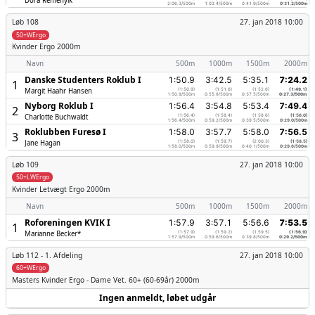
Dóra Remenyik
2:06.3/500m
1:03.4/500m
0:41.9/500m
0:31.2/500m
Løb 108
27. jan 2018 10:00
50+WErgo
Kvinder
Ergo 2000m
Navn
500m
1000m
1500m
2000m
Danske Studenters Roklub I
1:50.9
3:42.5
5:35.1
7:24.2
1
Margit Haahr Hansen
(1:50.9)
(1:51.6)
(1:52.6)
(1:49.1)
1:50.9/500m
0:55.8/500m
0:37.5/500m
0:27.3/500m
Nyborg Roklub I
1:56.4
3:54.8
5:53.4
7:49.4
2
Charlotte Buchwaldt
(1:56.4)
(1:58.4)
(1:58.6)
(1:56.0)
1:56.4/500m
0:59.2/500m
0:39.5/500m
0:29.0/500m
Roklubben Furesø I
1:58.0
3:57.7
5:58.0
7:56.5
3
Jane Hagan
(1:58.0)
(1:59.7)
(2:00.3)
(1:58.5)
1:58.0/500m
0:59.9/500m
0:40.1/500m
0:29.6/500m
Løb 109
27. jan 2018 10:00
50+LWErgo
Kvinder
Letvægt Ergo 2000m
Navn
500m
1000m
1500m
2000m
Roforeningen KVIK I
1:57.9
3:57.1
5:56.6
7:53.5
1
Marianne Becker*
(1:57.9)
(1:59.2)
(1:59.5)
(1:56.9)
1:57.9/500m
0:59.6/500m
0:39.8/500m
0:29.2/500m
Løb 112 -
1. Afdeling
27. jan 2018 10:00
60+WErgo
Masters Kvinder
Ergo - Dame Vet. 60+ (60-69år) 2000m
Ingen anmeldt, løbet udgår