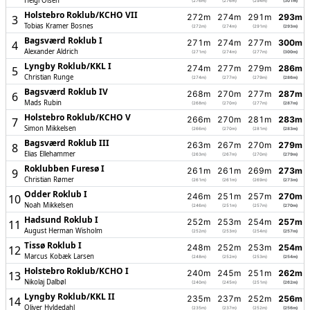
Helgi Olsen
(276m)
(276m)
(294m)
(301m)
Holstebro Roklub/­KCHO VII
272m
274m
291m
293m
3
Tobias Kramer Bosnes
(272m)
(274m)
(291m)
(293m)
Bagsværd Roklub I
271m
274m
277m
300m
4
Alexander Aldrich
(271m)
(274m)
(277m)
(300m)
Lyngby Roklub/­KKL I
274m
277m
279m
286m
5
Christian Runge
(274m)
(277m)
(279m)
(286m)
Bagsværd Roklub IV
268m
270m
277m
287m
6
Mads Rubin
(268m)
(270m)
(277m)
(287m)
Holstebro Roklub/­KCHO V
266m
270m
281m
283m
7
Simon Mikkelsen
(266m)
(270m)
(281m)
(283m)
Bagsværd Roklub III
263m
267m
270m
279m
8
Elias Ellehammer
(263m)
(267m)
(270m)
(279m)
Roklubben Furesø I
261m
261m
269m
273m
9
Christian Rømer
(261m)
(261m)
(269m)
(273m)
Odder Roklub I
246m
251m
257m
270m
10
Noah Mikkelsen
(246m)
(251m)
(257m)
(270m)
Hadsund Roklub I
252m
253m
254m
257m
11
August Herman Wisholm
(252m)
(253m)
(254m)
(257m)
Tissø Roklub I
248m
252m
253m
254m
12
Marcus Kobæk Larsen
(248m)
(252m)
(253m)
(254m)
Holstebro Roklub/­KCHO I
240m
245m
251m
262m
13
Nikolaj Dalbøl
(240m)
(245m)
(251m)
(262m)
Lyngby Roklub/­KKL II
235m
237m
252m
256m
14
Oliver Hyldedahl
(235m)
(237m)
(252m)
(256m)