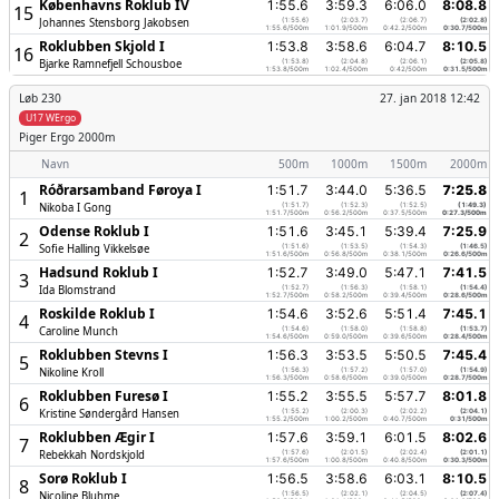
Københavns Roklub IV
1:55.6
3:59.3
6:06.0
8:08.8
15
Johannes Stensborg Jakobsen
(1:55.6)
(2:03.7)
(2:06.7)
(2:02.8)
1:55.6/500m
1:01.9/500m
0:42.2/500m
0:30.7/500m
Roklubben Skjold I
1:53.8
3:58.6
6:04.7
8:10.5
16
Bjarke Ramnefjell Schousboe
(1:53.8)
(2:04.8)
(2:06.1)
(2:05.8)
1:53.8/500m
1:02.4/500m
0:42/500m
0:31.5/500m
Løb 230
27. jan 2018 12:42
U17 WErgo
Piger
Ergo 2000m
Navn
500m
1000m
1500m
2000m
Róðrarsamband Føroya I
1:51.7
3:44.0
5:36.5
7:25.8
1
Nikoba I Gong
(1:51.7)
(1:52.3)
(1:52.5)
(1:49.3)
1:51.7/500m
0:56.2/500m
0:37.5/500m
0:27.3/500m
Odense Roklub I
1:51.6
3:45.1
5:39.4
7:25.9
2
Sofie Halling Vikkelsøe
(1:51.6)
(1:53.5)
(1:54.3)
(1:46.5)
1:51.6/500m
0:56.8/500m
0:38.1/500m
0:26.6/500m
Hadsund Roklub I
1:52.7
3:49.0
5:47.1
7:41.5
3
Ida Blomstrand
(1:52.7)
(1:56.3)
(1:58.1)
(1:54.4)
1:52.7/500m
0:58.2/500m
0:39.4/500m
0:28.6/500m
Roskilde Roklub I
1:54.6
3:52.6
5:51.4
7:45.1
4
Caroline Munch
(1:54.6)
(1:58.0)
(1:58.8)
(1:53.7)
1:54.6/500m
0:59.0/500m
0:39.6/500m
0:28.4/500m
Roklubben Stevns I
1:56.3
3:53.5
5:50.5
7:45.4
5
Nikoline Kroll
(1:56.3)
(1:57.2)
(1:57.0)
(1:54.9)
1:56.3/500m
0:58.6/500m
0:39.0/500m
0:28.7/500m
Roklubben Furesø I
1:55.2
3:55.5
5:57.7
8:01.8
6
Kristine Søndergård Hansen
(1:55.2)
(2:00.3)
(2:02.2)
(2:04.1)
1:55.2/500m
1:00.2/500m
0:40.7/500m
0:31/500m
Roklubben Ægir I
1:57.6
3:59.1
6:01.5
8:02.6
7
Rebekkah Nordskjold
(1:57.6)
(2:01.5)
(2:02.4)
(2:01.1)
1:57.6/500m
1:00.8/500m
0:40.8/500m
0:30.3/500m
Sorø Roklub I
1:56.5
3:58.6
6:03.1
8:10.5
8
Nicoline Bluhme
(1:56.5)
(2:02.1)
(2:04.5)
(2:07.4)