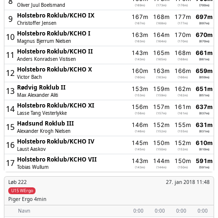
8
Oliver Juul Boelsmand
(169m)
(173m)
(176m)
(700m)
Holstebro Roklub/­KCHO IX
167m
168m
177m
697m
9
Christoffer Jensen
(167m)
(168m)
(177m)
(697m)
Holstebro Roklub/­KCHO I
163m
164m
170m
670m
10
Magnus Bjerrum Nielsen
(163m)
(164m)
(170m)
(670m)
Holstebro Roklub/­KCHO II
143m
165m
168m
661m
11
Anders Konradsen Vistisen
(143m)
(165m)
(168m)
(661m)
Holstebro Roklub/­KCHO X
160m
163m
166m
659m
12
Victor Bach
(160m)
(163m)
(166m)
(659m)
Rødvig Roklub II
153m
159m
162m
651m
13
Max Alexander Aliti
(153m)
(159m)
(162m)
(651m)
Holstebro Roklub/­KCHO XI
156m
157m
161m
637m
14
Lasse Tang Vesterlykke
(156m)
(157m)
(161m)
(637m)
Hadsund Roklub III
146m
152m
155m
631m
15
Alexander Krogh Nielsen
(146m)
(152m)
(155m)
(631m)
Holstebro Roklub/­KCHO IV
145m
150m
152m
610m
16
Laust Aaskov
(145m)
(150m)
(152m)
(610m)
Holstebro Roklub/­KCHO VII
143m
144m
150m
591m
17
Tobias Wullum
(143m)
(144m)
(150m)
(591m)
Løb 222
27. jan 2018 11:48
U15 WErgo
Piger
Ergo 4min
Navn
0:00
0:00
0:00
0:00