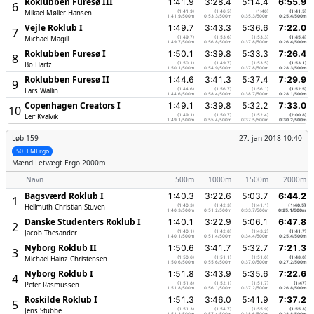
Roklubben Furesø III
1:41.9
3:28.4
5:14.4
6:55.9
6
Mikael Møller Hansen
(1:41.9)
(1:46.5)
(1:46)
(1:41.5)
1:41.9/500m
0:53.3/500m
0:35.3/500m
0:25.4/500m
Vejle Roklub I
1:49.7
3:43.3
5:36.6
7:22.0
7
Michael Magill
(1:49.7)
(1:53.6)
(1:53.3)
(1:45.4)
1:49.7/500m
0:56.8/500m
0:37.8/500m
0:26.4/500m
Roklubben Furesø I
1:50.1
3:39.8
5:33.3
7:26.4
8
Bo Hartz
(1:50.1)
(1:49.7)
(1:53.5)
(1:53.1)
1:50.1/500m
0:54.9/500m
0:37.8/500m
0:28.3/500m
Roklubben Furesø II
1:44.6
3:41.3
5:37.4
7:29.9
9
Lars Wallin
(1:44.6)
(1:56.7)
(1:56.1)
(1:52.5)
1:44.6/500m
0:58.4/500m
0:38.7/500m
0:28.1/500m
Copenhagen Creators I
1:49.1
3:39.8
5:32.2
7:33.0
10
Leif Kvalvik
(1:49.1)
(1:50.7)
(1:52.4)
(2:00.8)
1:49.1/500m
0:55.4/500m
0:37.5/500m
0:30.2/500m
Løb 159
27. jan 2018 10:40
50+LMErgo
Mænd
Letvægt Ergo 2000m
Navn
500m
1000m
1500m
2000m
Bagsværd Roklub I
1:40.3
3:22.6
5:03.7
6:44.2
1
Hellmuth Christian Stuven
(1:40.3)
(1:42.3)
(1:41.1)
(1:40.5)
1:40.3/500m
0:51.2/500m
0:33.7/500m
0:25.1/500m
Danske Studenters Roklub I
1:40.1
3:22.9
5:06.1
6:47.8
2
Jacob Thesander
(1:40.1)
(1:42.8)
(1:43.2)
(1:41.7)
1:40.1/500m
0:51.4/500m
0:34.4/500m
0:25.4/500m
Nyborg Roklub II
1:50.6
3:41.7
5:32.7
7:21.3
3
Michael Hainz Christensen
(1:50.6)
(1:51.1)
(1:51.0)
(1:48.6)
1:50.6/500m
0:55.6/500m
0:37.0/500m
0:27.2/500m
Nyborg Roklub I
1:51.8
3:43.9
5:35.6
7:22.6
4
Peter Rasmussen
(1:51.8)
(1:52.1)
(1:51.7)
(1:47)
1:51.8/500m
0:56.1/500m
0:37.2/500m
0:26.8/500m
Roskilde Roklub I
1:51.3
3:46.0
5:41.9
7:37.2
5
Jens Stubbe
(1:51.3)
(1:54.7)
(1:55.9)
(1:55.3)
1:51.3/500m
0:57.4/500m
0:38.6/500m
0:28.8/500m