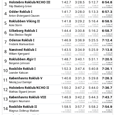
Holstebro Roklub/­KCHO III
1:42.7
3:28.5
5:12.7
6:54.8
3
Filip Blaaberg-Greve
(1:42.7)
(1:45.8)
(1:44.2)
(1:42.1)
1:42.7/500m
0:52.9/500m
0:34.7/500m
0:25.5/500m
Odder Roklub I
1:41.7
3:28.0
5:13.3
6:57.3
4
Anton Østergaard-Clausen
(1:41.7)
(1:46.3)
(1:45.3)
(1:44.0)
1:41.7/500m
0:53.2/500m
0:35.1/500m
0:26.0/500m
Roklubben Viking II
1:41.8
3:29.2
5:16.4
6:58.5
5
Aske Storm
(1:41.8)
(1:47.4)
(1:47.2)
(1:42.1)
1:41.8/500m
0:53.7/500m
0:35.7/500m
0:25.5/500m
Silkeborg Roklub I
1:44.4
3:30.8
5:16.2
6:58.7
6
Max Elleskov Røgild
(1:44.4)
(1:46.4)
(1:45.4)
(1:42.5)
1:44.4/500m
0:53.2/500m
0:35.1/500m
0:25.6/500m
Odense Roklub I
1:46.9
3:36.9
5:25.5
7:12.4
7
Frederik Markvardsen
(1:46.9)
(1:50.0)
(1:48.6)
(1:46.9)
1:46.9/500m
0:55.0/500m
0:36.2/500m
0:26.7/500m
Næstved Roklub I
1:43.5
3:34.9
5:25.9
7:13.8
8
William Kjærgaard
(1:43.5)
(1:51.4)
(1:51)
(1:47.9)
1:43.5/500m
0:55.7/500m
0:37/500m
0:27/500m
Roklubben Ægir I
1:48.7
3:40.1
5:31.1
7:20.5
9
Benjamin Johnsen
(1:48.7)
(1:51.4)
(1:51.0)
(1:49.4)
1:48.7/500m
0:55.7/500m
0:37.0/500m
0:27.4/500m
Roskilde Roklub I
1:52.3
3:47.4
5:40.8
7:26.1
10
Leander Kaliszan
(1:52.3)
(1:55.1)
(1:53.4)
(1:45.3)
1:52.3/500m
0:57.6/500m
0:37.8/500m
0:26.3/500m
Københavns Roklub V
1:40.6
3:31.3
5:29.8
7:26.3
11
Nikolaj Juul Damkjer
(1:40.6)
(1:50.7)
(1:58.5)
(1:56.5)
1:40.6/500m
0:55.4/500m
0:39.5/500m
0:29.1/500m
Holstebro Roklub/­KCHO II
1:50.2
3:47.2
5:44.0
7:36.7
12
Mathias Elgaard Jensen
(1:50.2)
(1:57)
(1:56.8)
(1:52.7)
1:50.2/500m
0:58.5/500m
0:38.9/500m
0:28.2/500m
Københavns Roklub VIII
1:46.9
3:42.2
5:44.3
7:43.7
13
Asbjørn Neumann
(1:46.9)
(1:55.3)
(2:02.1)
(1:59.4)
1:46.9/500m
0:57.7/500m
0:40.7/500m
0:29.9/500m
Roskilde Roklub II
1:58.5
3:57.7
5:58.2
7:54.9
14
Magnus Dollerup Madsen
(1:58.5)
(1:59.2)
(2:00.5)
(1:56.7)
1:58.5/500m
0:59.6/500m
0:40.2/500m
0:29.2/500m