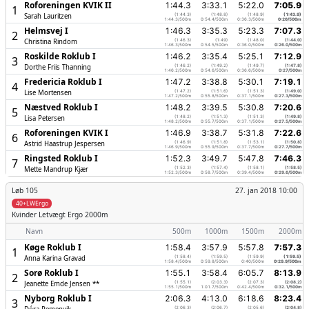
Roforeningen KVIK II
1:44.3
3:33.1
5:22.0
7:05.9
1
Sarah Lauritzen
(1:44.3)
(1:48.8)
(1:48.9)
(1:43.9)
1:44.3/500m
0:54.4/500m
0:36.3/500m
0:26/500m
Helmsvej I
1:46.3
3:35.3
5:23.3
7:07.3
2
Christina Rindom
(1:46.3)
(1:49)
(1:48.0)
(1:44.0)
1:46.3/500m
0:54.5/500m
0:36.0/500m
0:26.0/500m
Roskilde Roklub I
1:46.2
3:35.4
5:25.1
7:12.9
3
Dorthe Friis Thanning
(1:46.2)
(1:49.2)
(1:49.7)
(1:47.8)
1:46.2/500m
0:54.6/500m
0:36.6/500m
0:27/500m
Fredericia Roklub I
1:47.2
3:38.8
5:30.1
7:19.1
4
Lise Mortensen
(1:47.2)
(1:51.6)
(1:51.3)
(1:49.0)
1:47.2/500m
0:55.8/500m
0:37.1/500m
0:27.3/500m
Næstved Roklub I
1:48.2
3:39.5
5:30.8
7:20.6
5
Lisa Petersen
(1:48.2)
(1:51.3)
(1:51.3)
(1:49.8)
1:48.2/500m
0:55.7/500m
0:37.1/500m
0:27.5/500m
Roforeningen KVIK I
1:46.9
3:38.7
5:31.8
7:22.6
6
Astrid Haastrup Jespersen
(1:46.9)
(1:51.8)
(1:53.1)
(1:50.8)
1:46.9/500m
0:55.9/500m
0:37.7/500m
0:27.7/500m
Ringsted Roklub I
1:52.3
3:49.7
5:47.8
7:46.3
7
Mette Mandrup Kjær
(1:52.3)
(1:57.4)
(1:58.1)
(1:58.5)
1:52.3/500m
0:58.7/500m
0:39.4/500m
0:29.6/500m
Løb 105
27. jan 2018 10:00
40+LWErgo
Kvinder
Letvægt Ergo 2000m
Navn
500m
1000m
1500m
2000m
Køge Roklub I
1:58.4
3:57.9
5:57.8
7:57.3
1
Anna Karina Gravad
(1:58.4)
(1:59.5)
(1:59.9)
(1:59.5)
1:58.4/500m
0:59.8/500m
0:40/500m
0:29.9/500m
Sorø Roklub I
1:55.1
3:58.4
6:05.7
8:13.9
2
Jeanette Emde Jensen **
(1:55.1)
(2:03.3)
(2:07.3)
(2:08.2)
1:55.1/500m
1:01.7/500m
0:42.4/500m
0:32.1/500m
Nyborg Roklub I
2:06.3
4:13.0
6:18.6
8:23.4
3
(2:06.3)
(2:06.7)
(2:05.6)
(2:04.8)