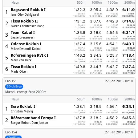
Navn
500m
1000m
1500m
2000m
Bagsværd Roklub I
1:32.3
3:05.4
4:38.9
6:11.9
1
Jens Olav Dahlgaard
(1:32.3)
(1:33.1)
(1:33.5)
(1:33.0)
1:32.3/500m
0:46.6/500m
0:31.2/500m
0:23.3/500m
Tissø Roklub II
1:31.2
3:07.6
4:42.8
6:14.8
2
Bjarke Christensen Bang
(1:31.2)
(1:36.4)
(1:35.2)
(1:32.0)
1:31.2/500m
0:48.2/500m
0:31.7/500m
0:23.0/500m
Team Kabul I
1:36.9
3:16.0
4:54.5
6:31.7
3
Lasse Breitensein
(1:36.9)
(1:39.1)
(1:38.5)
(1:37.2)
1:36.9/500m
0:49.6/500m
0:32.8/500m
0:24.3/500m
Odense Roklub I
1:37.4
3:15.6
4:54.1
6:40.7
4
Mikkel Iwanoff Kolind
(1:37.4)
(1:38.2)
(1:38.5)
(1:46.6)
1:37.4/500m
0:49.1/500m
0:32.8/500m
0:26.7/500m
Roforeningen KVIK I
1:46.2
3:34.3
5:25.7
7:18.4
5
Mark Van Herk
(1:46.2)
(1:48.1)
(1:51.4)
(1:52.7)
1:46.2/500m
0:54.1/500m
0:37.1/500m
0:28.2/500m
Tissø Roklub I
1:49.8
3:44.7
5:42.7
7:37.4
6
Mads Olsen
(1:49.8)
(1:54.9)
(1:58.0)
(1:54.7)
1:49.8/500m
0:57.5/500m
0:39.3/500m
0:28.7/500m
Løb 151
27. jan 2018 10:10
30+LMErgo
Mænd
Letvægt Ergo 2000m
Navn
500m
1000m
1500m
2000m
Sorø Roklub I
1:38.1
3:16.9
4:56.1
6:34.1
1
Christian Mølvig
(1:38.1)
(1:38.8)
(1:39.2)
(1:38)
1:38.1/500m
0:49.4/500m
0:33.1/500m
0:24.5/500m
Róðrarsamband Føroya I
1:37.8
3:18.2
4:58.2
6:35.3
2
Bergur Robert Dam Jensen
(1:37.8)
(1:40.4)
(1:40.0)
(1:37.1)
1:37.8/500m
0:50.2/500m
0:33.3/500m
0:24.3/500m
Løb 154
27. jan 2018 10:10
40+MErgo