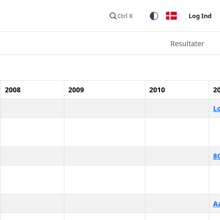
Log Ind
Ctrl K
Resultater
2008
2009
2010
2
L
8
A