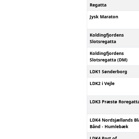
Regatta
Jysk Maraton
Koldingfjordens
Slotsregatta
Koldingfjordens
Slotsregatta (DM)
LDK1 Sønderborg
LDK2 i Vejle
LDK3 Præstø Roregatt
LDK4 Nordsjællands Bl
Bånd - Humlebæk
LDK4 Port of