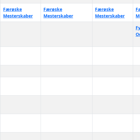
Færøske
Færøske
Færøske
F
Mesterskaber
Mesterskaber
Mesterskaber
M
F
O