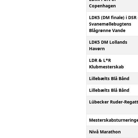
Copenhagen
LDK5 (DM finale) i DSR 
Svanemøllebugtens
Blågrønne Vande
LDK5 DM Lollands
Havørn
LDR & L*R
Klubmesterskab
Lillebælts Blå Bånd
Lillebælts Blå Bånd
Lübecker Ruder-Regat
Mesterskabsturnering
Nivå Marathon