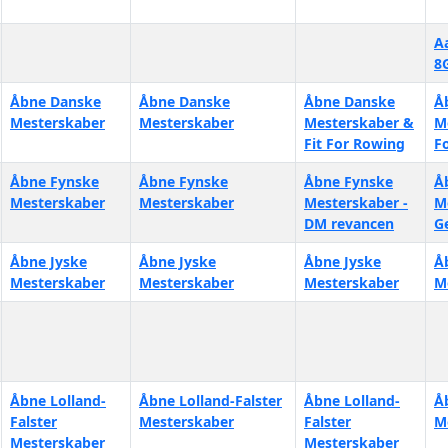
A
8G
Åbne Danske
Åbne Danske
Åbne Danske
Å
Mesterskaber
Mesterskaber
Mesterskaber &
M
Fit For Rowing
F
Åbne Fynske
Åbne Fynske
Åbne Fynske
Å
Mesterskaber
Mesterskaber
Mesterskaber -
M
DM revancen
G
Åbne Jyske
Åbne Jyske
Åbne Jyske
Å
Mesterskaber
Mesterskaber
Mesterskaber
M
Åbne Lolland-
Åbne Lolland-Falster
Åbne Lolland-
Å
Falster
Mesterskaber
Falster
M
Mesterskaber
Mesterskaber