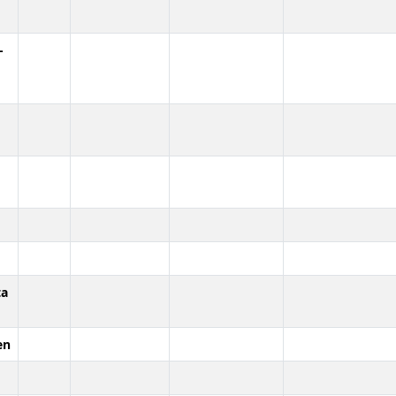
-
ta
en