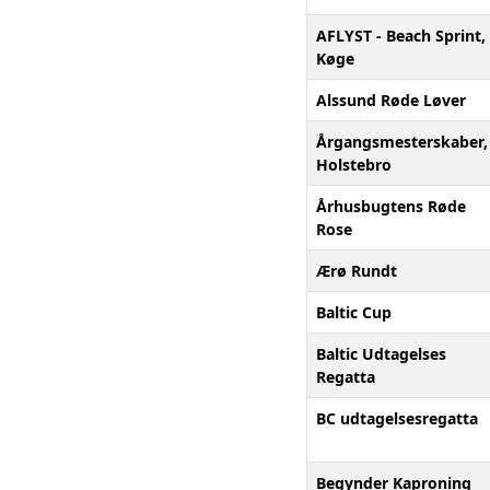
AFLYST - Beach Sprint,
Køge
Alssund Røde Løver
Årgangsmesterskaber,
Holstebro
Århusbugtens Røde
Rose
Ærø Rundt
Baltic Cup
Baltic Udtagelses
Regatta
BC udtagelsesregatta
Begynder Kaproning