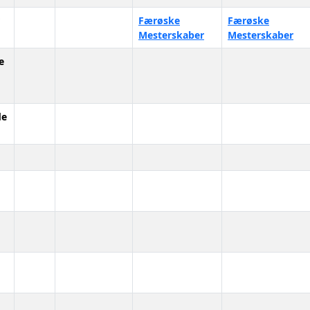
Færøske
Færøske
Mesterskaber
Mesterskaber
e
de