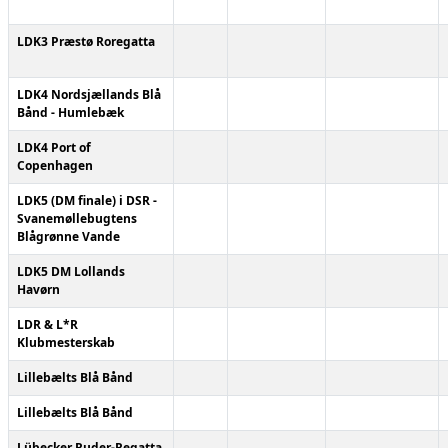
LDK3 Præstø Roregatta
LDK4 Nordsjællands Blå
Bånd - Humlebæk
LDK4 Port of
Copenhagen
LDK5 (DM finale) i DSR -
Svanemøllebugtens
Blågrønne Vande
LDK5 DM Lollands
Havørn
LDR & L*R
Klubmesterskab
Lillebælts Blå Bånd
Lillebælts Blå Bånd
Lübecker Ruder-Regatta