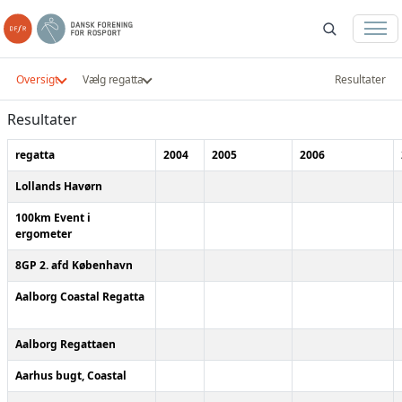
Oversigt
Vælg regatta
Resultater
Resultater
regatta
2004
2005
2006
Lollands Havørn
100km Event i
ergometer
8GP 2. afd København
Aalborg Coastal Regatta
Aalborg Regattaen
Aarhus bugt, Coastal