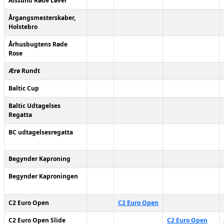
Alssund Røde Løver
Årgangsmesterskaber,
Holstebro
Århusbugtens Røde
Rose
Ærø Rundt
Baltic Cup
Baltic Udtagelses
Regatta
BC udtagelsesregatta
Begynder Kaproning
Begynder Kaproningen
C2 Euro Open
C2 Euro Open
C2 Euro Open Slide
C2 Euro Open