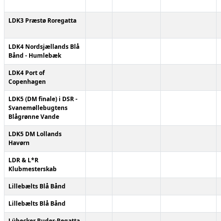
LDK3 Præstø Roregatta
LDK4 Nordsjællands Blå
Bånd - Humlebæk
LDK4 Port of
Copenhagen
LDK5 (DM finale) i DSR -
Svanemøllebugtens
Blågrønne Vande
LDK5 DM Lollands
Havørn
LDR & L*R
Klubmesterskab
Lillebælts Blå Bånd
Lillebælts Blå Bånd
Lübecker Ruder-Regatta