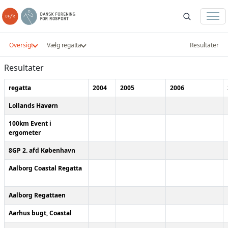
Oversigt
Vælg regatta
Resultater
Resultater
regatta
2004
2005
2006
Lollands Havørn
100km Event i
ergometer
8GP 2. afd København
Aalborg Coastal Regatta
Aalborg Regattaen
Aarhus bugt, Coastal