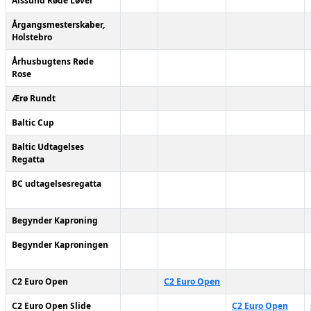
Alssund Røde Løver
Årgangsmesterskaber,
Holstebro
Århusbugtens Røde
Rose
Ærø Rundt
Baltic Cup
Baltic Udtagelses
Regatta
BC udtagelsesregatta
Begynder Kaproning
Begynder Kaproningen
C2 Euro Open
C2 Euro Open
C2 Euro Open Slide
C2 Euro Open