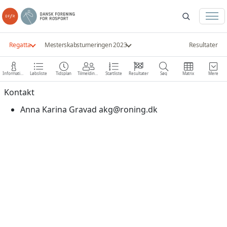
Regatta
Mesterskabsturneringen 2023
Resultater
Information
Løbsliste
Tidsplan
Tilmeldinger
Startliste
Resultater
Søg
Matrix
Mere
Kontakt
Anna Karina Gravad
akg@roning.dk