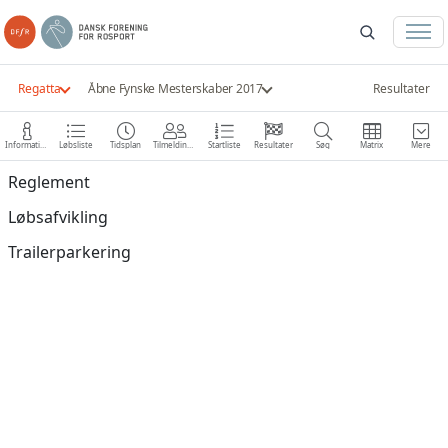
Regatta
Åbne Fynske Mesterskaber 2017
Resultater
Information
Løbsliste
Tidsplan
Tilmeldinger
Startliste
Resultater
Søg
Matrix
Mere
Reglement
Løbsafvikling
Trailerparkering