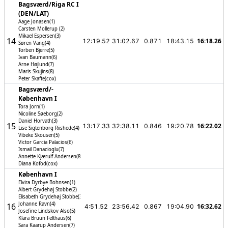
Bagsværd/­Riga RC I
(DEN/­LAT)
Aage Jonasen(1)
Carsten Mollerup (2)
Mikael Espersen(3)
14
16:18.26
12:19.52
31:02.67
0.871
18:43.15
Søren Vang(4)
Torben Bjerre(5)
Ivan Baumann(6)
Arne Højlund(7)
Maris Skujins(8)
Peter Skafte(cox)
Bagsværd/­
København I
Tora Jorn(1)
Nicoline Søeborg(2)
Daniel Horvath(3)
15
16:22.02
13:17.33
32:38.11
0.846
19:20.78
Lise Sigtenborg Riishede(4)
Vibeke Skousen(5)
Victor Garcia Palacios(6)
Ismail Danacioglu(7)
Annette Kjærulf Andersen(8)
Diana Kofod(cox)
København I
Elvira Dyrbye Bohnsen(1)
Albert Grydehøj Stobbe(2)
Elisabeth Grydehøj Stobbe(3)
Johanne Ravn(4)
16
16:32.62
4:51.52
23:56.42
0.867
19:04.90
Josefine Lindskov Also(5)
Klara Bruun Felthaus(6)
Sara Kaarup Andersen(7)