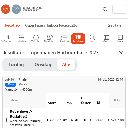
Regatta
Copenhagen Harbour Race 2023
Resultater
Information
Løbsliste
Tidsplan
Tilmeldinger
Startliste
Resultater
Søg
Matrix
Mere
Resultater - Copenhagen Harbour Race 2023
Lørdag
Onsdag
Alle
Løb 101 -
Finale
14. okt 2023 12:14
Motion
M2+inr
Mænd
2+inr 6500m
H-
Navn
H-Tid
Start
Stop
faktor
Tid
København/­
Roskilde I
1
32:03.00
13:21.36
45:24.36
1.000
32:03.00
Aksel Dybdahl Poulsen(1)
Sebastian Bache(2)