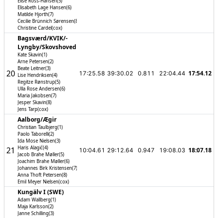
Elise Ross-Hansen(5)
Elisabeth Lage Hansen(6)
Matilde Hjorth(7)
Cecilie Brünnich Sørensen(8)
Christine Cardel(cox)
Bagsværd/­KVIK/­
Lyngby/­Skovshoved
Kate Skavin(1)
Arne Petersen(2)
Beate Leitner(3)
20
17:54.12
17:25.58
39:30.02
0.811
22:04.44
Lise Hendriksen(4)
Regitze Rønstrup(5)
Ulla Rose Andersen(6)
Maria Jakobsen(7)
Jesper Skavin(8)
Jens Tarp(cox)
Aalborg/­Ægir
Christian Taulbjerg(1)
Paolo Taborelli(2)
Ida Mose Nielsen(3)
Haris Alagić(4)
21
18:07.18
10:04.61
29:12.64
0.947
19:08.03
Jacob Brahe Møller(5)
Joachim Brahe Møller(6)
Johannes Birk Kristensen(7)
Anna Thoft Petersen(8)
Emil Meyer Nielsen(cox)
Kungälv I (SWE)
Adam Wallberg(1)
Maja Karlsson(2)
Janne Schilling(3)