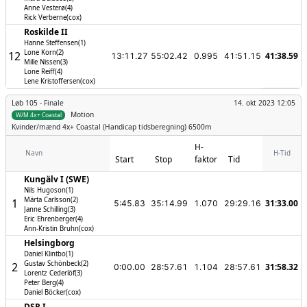
Anne Vesterø(4)
Rick Verberne(cox)
Roskilde II
Hanne Steffensen(1)
Lone Korn(2)
12
41:38.59
13:11.27
55:02.42
0.995
41:51.15
Mille Nissen(3)
Lone Reiff(4)
Lene Kristoffersen(cox)
Løb 105 -
Finale
14. okt 2023 12:05
Motion
W/M 4x+ Coastal
Kvinder/mænd
4x+ Coastal (Handicap tidsberegning) 6500m
H-
Navn
H-Tid
Start
Stop
faktor
Tid
Kungälv I (SWE)
Nils Hugoson(1)
Märta Carlsson(2)
1
31:33.00
5:45.83
35:14.99
1.070
29:29.16
Janne Schilling(3)
Eric Ehrenberger(4)
Ann-Kristin Bruhn(cox)
Helsingborg
Daniel Klintbo(1)
Gustav Schönbeck(2)
2
31:58.32
0:00.00
28:57.61
1.104
28:57.61
Lorentz Cederlöf(3)
Peter Berg(4)
Daniel Böcker(cox)
DSR I