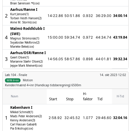
Brian Sørensen ™(cox)
Aarhus/­Rønne I
Kurt Jensen(1)
2
34:00.14
14:22.86
50:51.86
0.932
36:29.00
Torben Vesth Hansen(2)
Anne M. Storm(cox)
Malmö Roddklubb I
(SWE)
4
43:19.84
15:00.00
59:34.74
0.972
44:34.74
Magnus Strömsnäs(1)
Svyatoslav Nikiforov(2)
Marieke Beke(cox)
Aarhus/­DSR/­Rønne I
Geert Olsen(1)
3
39:32.34
14:56.05
58:57.86
0.898
44:01.81
Marianne Stæhr Olsen(2)
Jeppe Mark Meinert(cox)
Løb 104 -
Finale
14. okt 2023 12:02
Motion
W/M 4+inr
Kvinder/mænd
4+inr (Handicap tidsberegning) 6500m
H-
Navn
H-Tid
Start
Stop
faktor
Tid
København I
Mikkel Schmidt(1)
Mads Peter Andersen(2)
1
32:04.16
2:58.92
32:45.52
1.077
29:46.60
Kenny Andersen(3)
Carl Hassan Gaba(4)
Pia Erikstrup(cox)