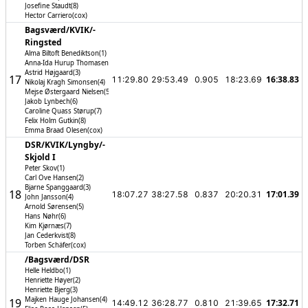
Josefine Staudt(8)
Hector Carriero(cox)
Bagsværd/­KVIK/­
Ringsted
Alma Biltoft Benediktson(1)
Anna-Ida Hurup Thomasen(2)
Astrid Højgaard(3)
17
16:38.83
11:29.80
29:53.49
0.905
18:23.69
Nikolaj Kragh Simonsen(4)
Mejse Østergaard Nielsen(5)
Jakob Lynbech(6)
Caroline Quass Størup(7)
Felix Holm Gutkin(8)
Emma Braad Olesen(cox)
DSR/­KVIK/­Lyngby/­
Skjold I
Peter Skov(1)
Carl Ove Hansen(2)
Bjarne Spanggaard(3)
18
17:01.39
18:07.27
38:27.58
0.837
20:20.31
John Jansson(4)
Arnold Sørensen(5)
Hans Nøhr(6)
Kim Kjørnæs(7)
Jan Cederkvist(8)
Torben Schäfer(cox)
/­Bagsværd/­DSR
Helle Heldbo(1)
Henriette Høyer(2)
Henriette Bjerg(3)
Majken Hauge Johansen(4)
19
17:32.71
14:49.12
36:28.77
0.810
21:39.65