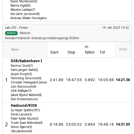
Karen Mortensen(5)
Nanna Vigild(6)
Nikoline Laidlaw(7)
Ida Gørtz Jacobsen(8)
Andreas Møller Hunskjær(cox)
Løb 205 -
Finale
14. okt 2023 14:32
Motion
W/M 8+
Kvinder/mænd
8+ (Handicap tidsberegning) 6500m
H-
Navn
H-Tid
Start
Stop
faktor
Tid
DSR/­København I
Rasmus Quist(1)
Hans-Jørgen Stahl(2)
Jesper Krogh(3)
Flemming Simonsen(4)
1
14:21.36
2:41.89
18:47.55
0.892
16:05.66
Christian Hedegaard Jensen(5)
Lars Rasmussen(6)
Ulrik Ralfkjær(7)
Jakob Øjvind Nielsen(8)
Dan Kristensen(cox)
Hadsund/­KVIK
Ea Høyer Splitthorff(1)
Dorte Lassen(2)
Peter Rytter Munk(3)
Troels Ilsøe Mahneke(4)
2
14:31.05
6:16.86
23:05.02
0.864
16:48.16
Simon Bjærre(5)
Ulla Jakobsen(6)