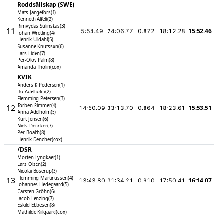
Roddsällskap (SWE)
Mats Jangefors(1)
Kenneth Alfelt(2)
Rimvydas Sulinskas(3)
11
15:52.46
5:54.49
24:06.77
0.872
18:12.28
Johan Wretling(4)
Henrik Ulldahl(5)
Susanne Knutsson(6)
Lars Lidén(7)
Per-Olov Palm(8)
Amanda Tholin(cox)
KVIK
Anders K Pedersen(1)
Bo Adelholm(2)
Flemming Petersen(3)
Torben Rimmer(4)
12
15:53.51
14:50.09
33:13.70
0.864
18:23.61
Anna Adelholm(5)
Kurt Jensen(6)
Niels Dencker(7)
Per Boalth(8)
Henrik Dencher(cox)
/­DSR
Morten Lyngkaer(1)
Lars Olsen(2)
Nicolai Boserup(3)
Flemming Martinussen(4)
13
16:14.07
13:43.80
31:34.21
0.910
17:50.41
Johannes Hedegaard(5)
Carsten Gröhn(6)
Jacob Lenzing(7)
Eskild Ebbesen(8)
Mathilde Kiilgaard(cox)