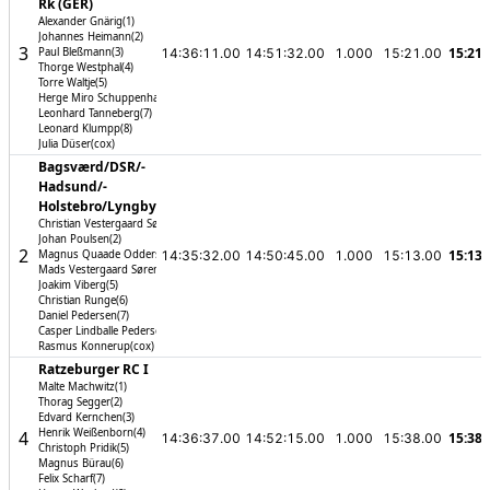
Rk (GER)
Alexander Gnärig(1)
Johannes Heimann(2)
3
15:21.
Paul Bleßmann(3)
14:36:11.00
14:51:32.00
1.000
15:21.00
Thorge Westphal(4)
Torre Waltje(5)
Herge Miro Schuppenhauer(6)
Leonhard Tanneberg(7)
Leonard Klumpp(8)
Julia Düser(cox)
Bagsværd/­DSR/­
Hadsund/­
Holstebro/­Lyngby
Christian Vestergaard Sørensen(1)
Johan Poulsen(2)
2
15:13.
Magnus Quaade Oddershede(3)
14:35:32.00
14:50:45.00
1.000
15:13.00
Mads Vestergaard Sørensen(4)
Joakim Viberg(5)
Christian Runge(6)
Daniel Pedersen(7)
Casper Lindballe Pedersen(8)
Rasmus Konnerup(cox)
Ratzeburger RC I
Malte Machwitz(1)
Thorag Segger(2)
Edvard Kernchen(3)
Henrik Weißenborn(4)
4
15:38.
14:36:37.00
14:52:15.00
1.000
15:38.00
Christoph Pridik(5)
Magnus Bürau(6)
Felix Scharf(7)