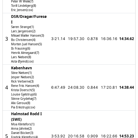
Peter W Weile(7)
Torill Lindebjerg(8)
Eric Jensen(cox)
DSR/­Dragør/­Furesø
I
Søren Strange(1)
Lars Jørgensen(2)
Mikael Møller Hansen(3)
3
14:34.62
3:21.14
19:57.30
0.878
16:36.16
Bo Christensen(4)
Morten Juel Hansen(5)
Ib Frausing(6)
Henrik Almegaard(7)
Lars Nielsen(8)
Asta Øjvind(cox)
København
Stine Nielsen(1)
Jesper Nielsen(2)
Rick Verberne(3)
Rene Friis Hansen(4)
4
14:38.44
6:47.49
24:08.30
0.844
17:20.81
Krista Doersch(5)
Louise Gjelstrup(6)
Stinne Grydehøj(7)
Alix Geroux(8)
Pia Erikstrup(cox)
Halmstad Rodd I
(SWE)
Moa Klintefors(1)
Anna Jähnke(2)
Daniel Böcker(3)
5
14:53.23
3:53.92
20:16.58
0.909
16:22.66
Fredrik Klintefors(4)