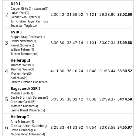
DSR I
Casper Girke Christensen(1)
Lukas Obel(2)
2
33:02.60
2:30.42
31:59.02
1.121
29:28.60
Sweder Van Dipten(3)
Tor Kristian Høyer Rasmussen(4)
Sebastian Terp(cox)
KVIK I
August Krag-Pedersen(1)
Daniel Nattestad(2)
3
33:09.88
3:39.80
33:47.14
1.101
30:07.34
Pawel Zboinski(3)
William Falkner(4)
Torben Rimmer(cox)
Hellerup II
Thomas Weise(1)
Thomas Weise(2)
4
33:30.52
4:11.80
36:10.24
1.048
31:58.44
Morten Have(3)
Karl Haals(4)
Lisbeth Grænge Hansen(cox)
Bagsværd/­DSR I
Matilde Hjorth(1)
Cecilie Brünnich Sørensen(2)
5
34:14.58
5:03.05
38:02.42
1.038
32:59.37
Christine Cardel(3)
Mathilde Kiilgaard(4)
Emma Braad Olesen(cox)
Hellerup I
Arne Månsson(1)
Christian Ulrich Søderberg(2)
6
34:55.97
8:25.33
41:33.92
1.054
33:08.59
David Grimberg(3)
Nicolas Kviat Antonsen(4)