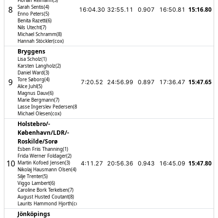
Florian Reimann(3)
Sarah Sentis(4)
8
15:16.80
16:04.30
32:55.11
0.907
16:50.81
Enno Peters(5)
Benita Razetti(6)
Nils Utecht(7)
Michael Schramm(8)
Hannah Stöckler(cox)
Bryggens
Lisa Scholz(1)
Karsten Langholz(2)
Daniel Ward(3)
Tore Søborg(4)
9
15:47.65
7:20.52
24:56.99
0.897
17:36.47
Alice Juhl(5)
Magnus Dauv(6)
Marie Bergmann(7)
Lasse Ingerslev Pedersen(8)
Michael Olesen(cox)
Holstebro/­
København/­LDR/­
Roskilde/­Sorø
Esben Friis Thanning(1)
Frida Werner Foldager(2)
10
15:47.80
Martin Kofoed Jensen(3)
4:11.27
20:56.36
0.943
16:45.09
Nikolaj Hausmann Olsen(4)
Silje Trenter(5)
Viggo Lambert(6)
Caroline Bork Terkelsen(7)
August Husted Coutant(8)
Laurits Hammond Hjorth(cox)
Jönköpings