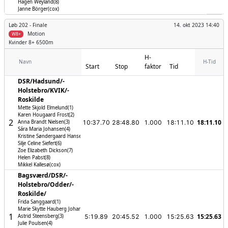
Hagen Weyland(8)
Janne Börger(cox)
Løb 202 -
Finale
14. okt 2023 14:40
Motion
W8+
Kvinder
8+ 6500m
H-
Navn
H-Tid
Start
Stop
faktor
Tid
DSR/­Hadsund/­
Holstebro/­KVIK/­
Roskilde
Mette Skjold Elmelund(1)
Karen Hougaard Frost(2)
2
18:11.10
Anna Brandt Nielsen(3)
10:37.70
28:48.80
1.000
18:11.10
Sára Maria Johansen(4)
Kristine Søndergaard Hansen (5)
Silje Celine Siefert(6)
Zoe Elizabeth Dickson(7)
Helen Pabst(8)
Mikkel Kallesø(cox)
Bagsværd/­DSR/­
Holstebro/­Odder/­
Roskilde/­
Frida Sanggaard(1)
Marie Skytte Hauberg Johannesen(2)
1
15:25.63
Astrid Steensberg(3)
5:19.89
20:45.52
1.000
15:25.63
Julie Poulsen(4)