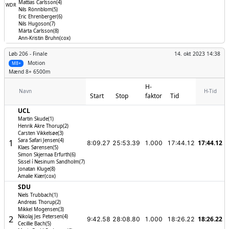
Mattias Carlsson(4)
WDR
Nils Rönnblom(5)
Eric Ehrenberger(6)
Nils Hugoson(7)
Märta Carlsson(8)
Ann-Kristin Bruhn(cox)
Løb 206 -
Finale
14. okt 2023 14:38
Motion
M8+
Mænd
8+ 6500m
H-
Navn
H-Tid
Start
Stop
faktor
Tid
UCL
Martin Skude(1)
Henrik Akre Thorup(2)
Carsten Vikkelsøe(3)
Sara Safari Jensen(4)
1
17:44.12
8:09.27
25:53.39
1.000
17:44.12
Klaes Sørensen(5)
Simon Skjernaa Erfurth(6)
Sissel í Nesinum Sandholm(7)
Jonatan Kluge(8)
Amalie Kiær(cox)
SDU
Niels Trubbach(1)
Andreas Thorup(2)
Mikkel Mogensen(3)
Nikolaj Jes Petersen(4)
2
18:26.22
9:42.58
28:08.80
1.000
18:26.22
Cecillie Bach(5)