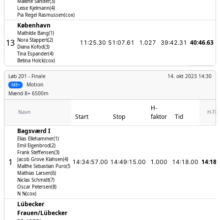
Malene Sander(3)
Leise Kjelmann(4)
Pia Regel Rasmussen(cox)
København
Mathilde Bang(1)
Nora Stappert(2)
13
40:46.63
11:25.30
51:07.61
1.027
39:42.31
Diana Kofod(3)
Tina Espander(4)
Betina Holck(cox)
Løb 201 -
Finale
14. okt 2023 14:30
Motion
M8+
Mænd
8+ 6500m
H-
Navn
H-Tid
Start
Stop
faktor
Tid
Bagsværd I
Elias Ellehammer(1)
Emil Eigenbrod(2)
Frank Steffensen(3)
Jacob Grove Klahsen(4)
1
14:18.
14:34:57.00
14:49:15.00
1.000
14:18.00
Malthe Sebastian Puro(5)
Mathias Larsen(6)
Niclas Schmidt(7)
Oscar Petersen(8)
N N(cox)
Lübecker
Frauen/­Lübecker