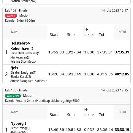
Bastian Secher(cox)
Løb 102 -
Finale
14. okt 2023 12:17
Motion
W2+inr
Kvinder
2+inr 6500m
H-
Navn
H-Tid
Start
Stop
faktor
Tid
Holstebro/­
København I
1
37:35.31
15:52.33
53:27.64
1.000
37:35.31
Trine Dahl Pedersen(1)
Ida Petersen(2)
Kristine Storm(cox)
/­Jels
Elisabet Lindgren(1)
2
40:12.85
16:20.64
56:33.49
1.000
40:12.85
Blanka Kesek(2)
Anette Saaugaard Hansen(cox)
Løb 103 -
Finale
14. okt 2023 12:15
Motion
W/M 2+inr
Kvinder/mænd
2+inr (Handicap tidsberegning) 6500m
H-
Navn
H-Tid
Start
Stop
faktor
Tid
Nyborg I
Bente Irring(1)
1
33:38.19
13:49.39
49:54.83
0.932
36:05.44
Allan Seelk(2)