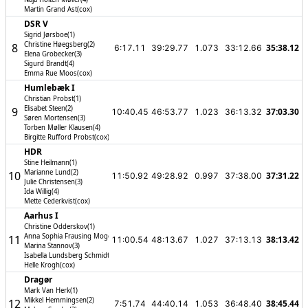
Martin Grand Ast(cox)
DSR V
Sigrid Jørsboe(1)
Christine Høegsberg(2)
8
35:38.12
6:17.11
39:29.77
1.073
33:12.66
Elena Grobecker(3)
Sigurd Brandt(4)
Emma Rue Moos(cox)
Humlebæk I
Christian Probst(1)
Elisabet Steen(2)
9
37:03.30
10:40.45
46:53.77
1.023
36:13.32
Søren Mortensen(3)
Torben Møller Klausen(4)
Birgitte Rufford Probst(cox)
HDR
Stine Heilmann(1)
Marianne Lund(2)
10
37:31.22
11:50.92
49:28.92
0.997
37:38.00
Julie Christensen(3)
Ida Willig(4)
Mette Cederkvist(cox)
Aarhus I
Christine Odderskov(1)
Anna Sophia Frausing Mogensen(2)
11
38:13.42
11:00.54
48:13.67
1.027
37:13.13
Marina Stannov(3)
Isabella Lundsberg Schmidt(4)
Helle Krogh(cox)
Dragør
Mark Van Herk(1)
Mikkel Hemmingsen(2)
12
38:45.44
7:51.74
44:40.14
1.053
36:48.40