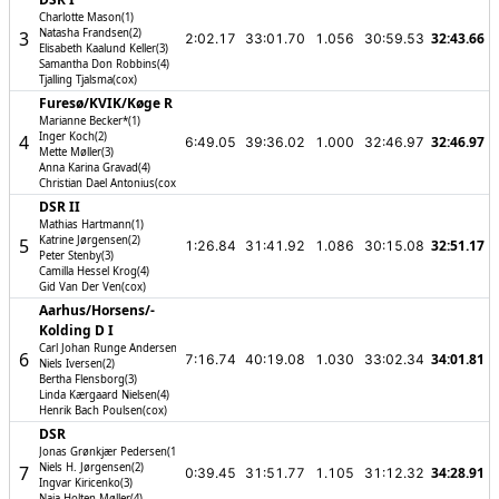
Charlotte Mason(1)
Natasha Frandsen(2)
3
32:43.66
2:02.17
33:01.70
1.056
30:59.53
Elisabeth Kaalund Keller(3)
Samantha Don Robbins(4)
Tjalling Tjalsma(cox)
Furesø/­KVIK/­Køge R
Marianne Becker*(1)
Inger Koch(2)
4
32:46.97
6:49.05
39:36.02
1.000
32:46.97
Mette Møller(3)
Anna Karina Gravad(4)
Christian Dael Antonius(cox)
DSR II
Mathias Hartmann(1)
Katrine Jørgensen(2)
5
32:51.17
1:26.84
31:41.92
1.086
30:15.08
Peter Stenby(3)
Camilla Hessel Krog(4)
Gid Van Der Ven(cox)
Aarhus/­Horsens/­
Kolding D I
Carl Johan Runge Andersen(1)
6
34:01.81
7:16.74
40:19.08
1.030
33:02.34
Niels Iversen(2)
Bertha Flensborg(3)
Linda Kærgaard Nielsen(4)
Henrik Bach Poulsen(cox)
DSR
Jonas Grønkjær Pedersen(1)
Niels H. Jørgensen(2)
7
34:28.91
0:39.45
31:51.77
1.105
31:12.32
Ingvar Kiricenko(3)
Naja Holten Møller(4)