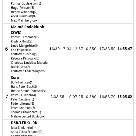
Pontus Gustavsson(5)
Hugo Persson(6)
Henrik Winnberg(7)
Arvid Lundqvist(8)
Max Malmberg(cox)
Malmö Roddklubb
(SWE)
Pontus Ferneman(1)
Kristina Holst(2)
Linda Mengelbier(3)
6
14:55.47
16:39.17
34:12.67
0.850
17:33.50
Lisa Engwall(4)
Kristoffer Rhedin(5)
Rebecca Pskowski(6)
Charlotte Lindelöw-Marsden(7)
Danilo Sosa(8)
Kristoffer Anderson(cox)
Sorø
Bo Vilhelmsen(1)
Hans Peter Busk(2)
Henrik Brems Dynesen(3)
Rasmus Lindahl(4)
7
15:05.62
2:08.55
19:07.25
0.889
16:58.70
Peter Carstens(5)
Peder Lillelund(6)
Peter Lindblom(7)
Thomas Thougaard(8)
Malene Leisted Busk(cox)
DSR/­LFRK/­LRK
Jana Brinkmeier(1)
Anna Calina Schanze(2)