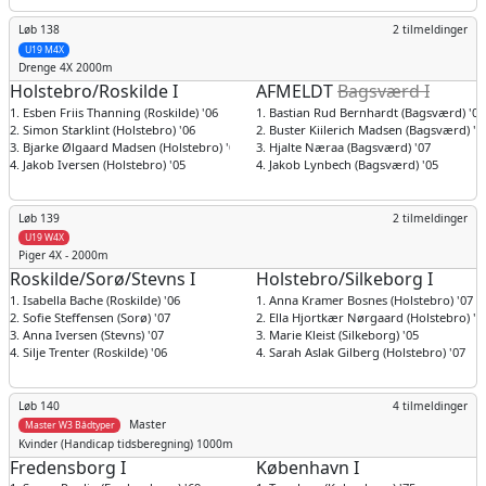
Løb 138
2 tilmeldinger
U19 M4X
Drenge
4X 2000m
Holstebro/Roskilde I
AFMELDT
Bagsværd I
1. Esben Friis Thanning (Roskilde) '06
1. Bastian Rud Bernhardt (Bagsværd) '07
2. Simon Starklint (Holstebro) '06
2. Buster Kiilerich Madsen (Bagsværd) '0
3. Bjarke Ølgaard Madsen (Holstebro) '06
3. Hjalte Næraa (Bagsværd) '07
4. Jakob Iversen (Holstebro) '05
4. Jakob Lynbech (Bagsværd) '05
Løb 139
2 tilmeldinger
U19 W4X
Piger
4X - 2000m
Roskilde/Sorø/Stevns I
Holstebro/Silkeborg I
1. Isabella Bache (Roskilde) '06
1. Anna Kramer Bosnes (Holstebro) '07
2. Sofie Steffensen (Sorø) '07
2. Ella Hjortkær Nørgaard (Holstebro) '0
3. Anna Iversen (Stevns) '07
3. Marie Kleist (Silkeborg) '05
4. Silje Trenter (Roskilde) '06
4. Sarah Aslak Gilberg (Holstebro) '07
Løb 140
4 tilmeldinger
Master
Master W3 Bådtyper
Kvinder
(Handicap tidsberegning) 1000m
Fredensborg I
København I