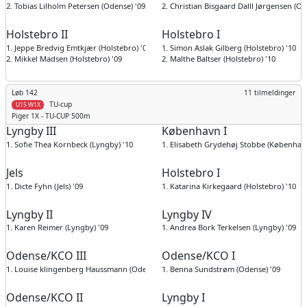
2. Tobias Lilholm Petersen (Odense) '09
2. Christian Bisgaard Dalll Jørgensen (Od
Holstebro II
Holstebro I
1. Jeppe Bredvig Emtkjær (Holstebro) '09
1. Simon Aslak Gilberg (Holstebro) '10
2. Mikkel Madsen (Holstebro) '09
2. Malthe Baltser (Holstebro) '10
Løb 142
11 tilmeldinger
TU-cup
U15 W1X
Piger
1X - TU-CUP 500m
Lyngby III
København I
1. Sofie Thea Kornbeck (Lyngby) '10
1. Elisabeth Grydehøj Stobbe (København
Jels
Holstebro I
1. Dicte Fyhn (Jels) '09
1. Katarina Kirkegaard (Holstebro) '10
Lyngby II
Lyngby IV
1. Karen Reimer (Lyngby) '09
1. Andrea Bork Terkelsen (Lyngby) '09
Odense/KCO III
Odense/KCO I
1. Louise klingenberg Haussmann (Odense) '09
1. Benna Sundstrøm (Odense) '09
Odense/KCO II
Lyngby I