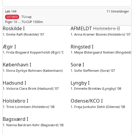
Løb 144
11 tilmeldinger
TU-cup
U17 W1X
Piger
1X - , TU-CUP 1500m
Roskilde I
AFMELDT
Holstebro II
1. Emilie Raft (Roskilde) '07
1. Anna Kramer Bosnes (Holstebro) '07
Ægir I
Ringsted I
1. Frida Bisgaard Kopperholdt (Ægir) '07
1. Mejse Østergaard Nielsen (Ringsted) '
København I
Sorø I
1. Elvira Dyrbye Bohnsen (København) '07
1. Sofie Steffensen (Sorø) '07
Hadsund I
Lyngby I
1. Victoria Clara Brink (Hadsund) '07
1. Emmelie Brinkløv (Lyngby) '08
Holstebro I
Odense/KCO I
1. Trine Lorentzen (Holstebro) '08
1. Freja Junkuhn Dehli (Odense) '08
Bagsværd I
1. Nanna Bardram Kehr (Bagsværd) '08