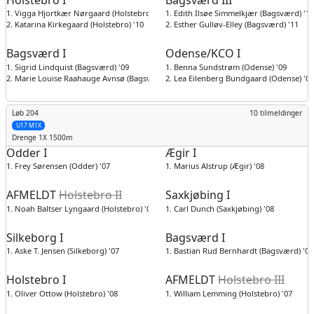
1. Vigga Hjortkær Nørgaard (Holstebro) '09
1. Edith Ilsøe Simmelkjær (Bagsværd) '11
2. Katarina Kirkegaard (Holstebro) '10
2. Esther Gulløv-Elley (Bagsværd) '11
Bagsværd I
Odense/KCO I
1. Sigrid Lindquist (Bagsværd) '09
1. Benna Sundstrøm (Odense) '09
2. Marie Louise Raahauge Avnsø (Bagsværd) '09
2. Lea Eilenberg Bundgaard (Odense) '09
Løb 204
10 tilmeldinger
U17 M1X
Drenge
1X 1500m
Odder I
Ægir I
1. Frey Sørensen (Odder) '07
1. Marius Alstrup (Ægir) '08
AFMELDT
Holstebro II
Saxkjøbing I
1. Noah Baltser Lyngaard (Holstebro) '07
1. Carl Dunch (Saxkjøbing) '08
Silkeborg I
Bagsværd I
1. Aske T. Jensen (Silkeborg) '07
1. Bastian Rud Bernhardt (Bagsværd) '07
Holstebro I
AFMELDT
Holstebro III
1. Oliver Ottow (Holstebro) '08
1. William Lemming (Holstebro) '07