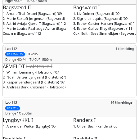
Piger
4X+/4- - TU-CUP 500m
Bagsværd II
Bagsværd I
1. Amalie Thal-Drexel (Bagsværd) '09
1. Liv Dolmer (Bagsværd) '09
2. Marie Saxtoft Jørgensen (Bagsværd) '09
2. Sigrid Lindquist (Bagsværd) '09
3. Astrid Aviaja Kjærulff (Bagsværd) '12
3. Esther Galster-Hansen (Bagsværd) '11
4. Marie Louise Raahauge Avnsø (Bagsværd) '09
4. Esther Gulløv-Elley (Bagsværd) '11
Cox. n n (Bagsværd) '12
Cox. Edith Ilsøe Simmelkjær (Bagsværd) 
Løb 112
1 tilmelding
TU-cup
U17 M4X+/4-
Drenge
4X+/4- - TU-CUP 1500m
AFMELDT
Holstebro I
1. William Lemming (Holstebro) '07
2. Noah Baltser Lyngaard (Holstebro) '07
3. Kasper Søndergaard (Holstebro) '07
4. Andreas Bork Kristensen (Holstebro) '08
Løb 113
14 tilmeldinger
U19 M1X
Drenge
1X 2000m
Lyngby/KKL I
Randers I
1. Alexander Walker (Lyngby) '05
1. Oliver Bach (Randers) '05
Roskilde I
Roskilde II