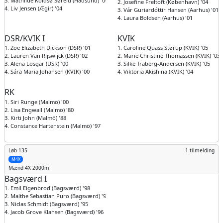
3. Mathilde Koldsø Søreid (Hadsund) '00
2. Josefine Freltoft (København) '04
4. Liv Jensen (Ægir) '04
3. Vár Guriardóttir Hansen (Aarhus) '01
4. Laura Boldsen (Aarhus) '01
DSR/KVIK I
KVIK
1. Zoe Elizabeth Dickson (DSR) '01
1. Caroline Quass Størup (KVIK) '05
2. Lauren Van Rijswijck (DSR) '02
2. Marie Christine Thomassen (KVIK) '03
3. Alena Losgar (DSR) '00
3. Silke Traberg-Andersen (KVIK) '05
4. Sára Maria Johansen (KVIK) '00
4. Viktoria Akishina (KVIK) '04
RK
1. Siri Runge (Malmö) '00
2. Lisa Engwall (Malmö) '80
3. Kirti John (Malmö) '88
4. Constance Hartenstein (Malmö) '97
Løb 135
1 tilmelding
M4X
Mænd
4X 2000m
Bagsværd I
1. Emil Eigenbrod (Bagsværd) '98
2. Malthe Sebastian Puro (Bagsværd) '96
3. Niclas Schmidt (Bagsværd) '95
4. Jacob Grove Klahsen (Bagsværd) '96