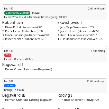
Løb 147
2 tilmeldinger
Master
Master W/M 3 Bådtyper
Kvinder/mænd
- Mix (Handicap tidsberegning) 1000m
København
Skovshoved I
1. Diana Kofod (København) '80
1. Jens Tarp (Skovshoved) '53
2. Pia Erikstrup (København) '80
2. Jesper Skavin (Skovshoved) '59
3. Ismail Danacioglu (København) '88
3. Kate Skavin (Skovshoved) '57
4. Jesper Nielsen (København) '66
4. Lise Hendriksen (Skovshoved) '64
Løb 148
1 tilmelding
W1X
Kvinder
1X - Para 2000m
Bagsværd I
1. Karina Chinett Lauridsen (Bagsværd) '76
Løb 202
11 tilmeldinger
U15 M1X
Drenge
1X 500m
Bagsværd III
Rødvig I
1. Herman Grønlund Døssing (Bagsværd) '09
1. Thomas Andersen (Rødvig) '09