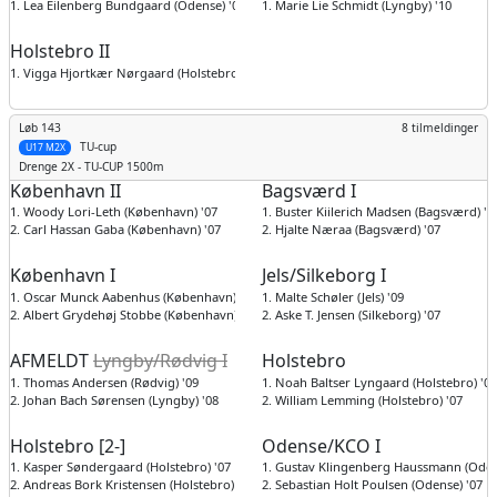
1. Lea Eilenberg Bundgaard (Odense) '09
1. Marie Lie Schmidt (Lyngby) '10
Holstebro II
1. Vigga Hjortkær Nørgaard (Holstebro) '09
Løb 143
8 tilmeldinger
TU-cup
U17 M2X
Drenge
2X - TU-CUP 1500m
København II
Bagsværd I
1. Woody Lori-Leth (København) '07
1. Buster Kiilerich Madsen (Bagsværd) '0
2. Carl Hassan Gaba (København) '07
2. Hjalte Næraa (Bagsværd) '07
København I
Jels/Silkeborg I
1. Oscar Munck Aabenhus (København) '08
1. Malte Schøler (Jels) '09
2. Albert Grydehøj Stobbe (København) '07
2. Aske T. Jensen (Silkeborg) '07
AFMELDT
Lyngby/Rødvig I
Holstebro
1. Thomas Andersen (Rødvig) '09
1. Noah Baltser Lyngaard (Holstebro) '07
2. Johan Bach Sørensen (Lyngby) '08
2. William Lemming (Holstebro) '07
Holstebro [2-]
Odense/KCO I
1. Kasper Søndergaard (Holstebro) '07
1. Gustav Klingenberg Haussmann (Oden
2. Andreas Bork Kristensen (Holstebro) '08
2. Sebastian Holt Poulsen (Odense) '07