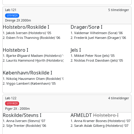
Løb 121
5 tilmeldinger
U19 M2X
Drenge
2X 2000m
Holstebro/Roskilde I
Dragør/Sorø I
1. Jakob Iversen (Holstebro) '05
1. Valdemar Vilhelmsen (Sorø) '06
2. Esben Friis Thanning (Roskilde) '06
2. Frederik Juel Hansen (Dragør) '06
Holstebro I
Jels I
1. Bjarke Ølgaard Madsen (Holstebro) '06
1. Mikkel Peter Noe (Jels) '05
2. Laurits Hammond Hjorth (Holstebro) '06
2. Nicklas Frost Davidsen (Jels) '05
København/Roskilde I
1. Nikolaj Hausmann Olsen (Roskilde) '05
2. Viggo Lambert (København) '05
Løb 122
4 tilmeldinger
U19 W2X
Piger
2X - 2000m
Roskilde/Stevns I
AFMELDT
Holstebro I
1. Anna Iversen (Stevns) '07
1. Anna Kramer Bosnes (Holstebro) '07
2. Silje Trenter (Roskilde) '06
2. Sarah Aslak Gilberg (Holstebro) '07