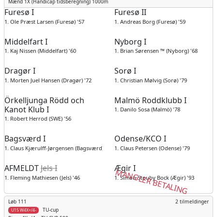
Mænd
1X (Handicap tidsberegning) 1000m
Furesø I
Furesø II
1. Ole Præst Larsen (Furesø) '57
1. Andreas Borg (Furesø) '59
Middelfart I
Nyborg I
1. Kaj Nissen (Middelfart) '60
1. Brian Sørensen ™ (Nyborg) '68
Dragør I
Sorø I
1. Morten Juel Hansen (Dragør) '72
1. Christian Mølvig (Sorø) '79
Örkelljunga Rödd och
Malmö Roddklubb I
Kanot Klub I
1. Danilo Sosa (Malmö) '78
1. Robert Herrod (SWE) '56
Bagsværd I
Odense/KCO I
1. Claus Kjærulff-Jørgensen (Bagsværd) '77
1. Claus Petersen (Odense) '79
AFMELDT
Jels I
Ægir I
MANGLER BETALING
1. Fleming Mathiesen (Jels) '46
1. Simon Stouby Bock (Ægir) '93
Løb 111
2 tilmeldinger
TU-cup
U15 W4X+/4-