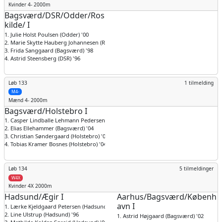
Kvinder
4- 2000m
Bagsværd/DSR/Odder/Ros
kilde/ I
1. Julie Holst Poulsen (Odder) '00
2. Marie Skytte Hauberg Johannesen (Roskilde) '97
3. Frida Sanggaard (Bagsværd) '98
4. Astrid Steensberg (DSR) '96
Løb 133
1 tilmelding
M4-
Mænd
4- 2000m
Bagsværd/Holstebro I
1. Casper Lindballe Lehmann Pedersen (Holstebro) '01
2. Elias Ellehammer (Bagsværd) '04
3. Christian Søndergaard (Holstebro) '04
4. Tobias Kramer Bosnes (Holstebro) '04
Løb 134
5 tilmeldinger
W4X
Kvinder
4X 2000m
Hadsund/Ægir I
Aarhus/Bagsværd/Københ
avn I
1. Lærke Kjeldgaard Petersen (Hadsund) '99
2. Line Ulstrup (Hadsund) '96
1. Astrid Højgaard (Bagsværd) '02