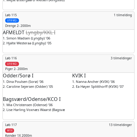
Løb 115
1 tilmelding
U19 M2-
Drenge
2- 2000m
AFMELDT
Lyngby/KKL I
1. Simon Madsen (Lyngby) '06
2. Hjalte Westeraa (Lyngby) '05
Løb 116
3 tilmeldinger
U19 W2-
Piger
2- 2000m
Odder/Sorø I
KVIK I
1. Dina Poulsen (Sorø) '06
1. Nanna Ancher (KVIK) '06
2. Caroline Sejersen (Odder) '05
2. Ea Høyer Splitthorff (KVIK) '07
Bagsværd/Odense/KCO I
1. Mia Christensen (Odense) '06
2. Lise Harling Voxnæs Waarst (Bagsværd) '07
Løb 117
13 tilmeldinger
W1X
Kvinder
1X 2000m