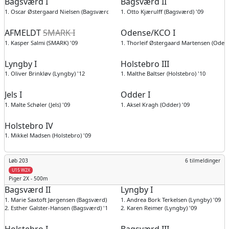
Bagsværd I
Bagsværd II
1. Oscar Østergaard Nielsen (Bagsværd) '09
1. Otto Kjærulff (Bagsværd) '09
AFMELDT
SMARK I
Odense/KCO I
1. Kasper Salmi (SMARK) '09
1. Thorleif Østergaard Martensen (Odens
Lyngby I
Holstebro III
1. Oliver Brinkløv (Lyngby) '12
1. Malthe Baltser (Holstebro) '10
Jels I
Odder I
1. Malte Schøler (Jels) '09
1. Aksel Kragh (Odder) '09
Holstebro IV
1. Mikkel Madsen (Holstebro) '09
Løb 203
6 tilmeldinger
U15 W2X
Piger
2X - 500m
Bagsværd II
Lyngby I
1. Marie Saxtoft Jørgensen (Bagsværd) '09
1. Andrea Bork Terkelsen (Lyngby) '09
2. Esther Galster-Hansen (Bagsværd) '11
2. Karen Reimer (Lyngby) '09
Holstebro I
Bagsværd III