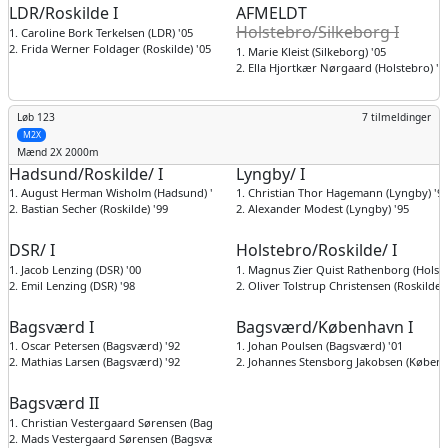
LDR/Roskilde I
AFMELDT
Holstebro/Silkeborg I
1. Caroline Bork Terkelsen (LDR) '05
2. Frida Werner Foldager (Roskilde) '05
1. Marie Kleist (Silkeborg) '05
2. Ella Hjortkær Nørgaard (Holstebro) '0
Løb 123
7 tilmeldinger
M2X
Mænd
2X 2000m
Hadsund/Roskilde/ I
Lyngby/ I
1. August Herman Wisholm (Hadsund) '04
1. Christian Thor Hagemann (Lyngby) '9
2. Bastian Secher (Roskilde) '99
2. Alexander Modest (Lyngby) '95
DSR/ I
Holstebro/Roskilde/ I
1. Jacob Lenzing (DSR) '00
1. Magnus Zier Quist Rathenborg (Holste
2. Emil Lenzing (DSR) '98
2. Oliver Tolstrup Christensen (Roskilde) 
Bagsværd I
Bagsværd/København I
1. Oscar Petersen (Bagsværd) '92
1. Johan Poulsen (Bagsværd) '01
2. Mathias Larsen (Bagsværd) '92
2. Johannes Stensborg Jakobsen (Københ
Bagsværd II
1. Christian Vestergaard Sørensen (Bagsværd) '96
2. Mads Vestergaard Sørensen (Bagsværd) '98