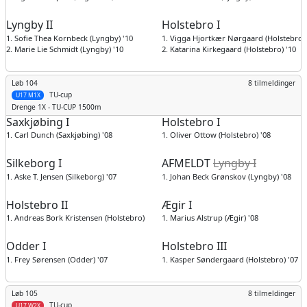
Lyngby II
Holstebro I
1. Sofie Thea Kornbeck (Lyngby) '10
1. Vigga Hjortkær Nørgaard (Holstebro) 
2. Marie Lie Schmidt (Lyngby) '10
2. Katarina Kirkegaard (Holstebro) '10
Løb 104
8 tilmeldinger
TU-cup
U17 M1X
Drenge
1X - TU-CUP 1500m
Saxkjøbing I
Holstebro I
1. Carl Dunch (Saxkjøbing) '08
1. Oliver Ottow (Holstebro) '08
Silkeborg I
AFMELDT
Lyngby I
1. Aske T. Jensen (Silkeborg) '07
1. Johan Beck Grønskov (Lyngby) '08
Holstebro II
Ægir I
1. Andreas Bork Kristensen (Holstebro) '08
1. Marius Alstrup (Ægir) '08
Odder I
Holstebro III
1. Frey Sørensen (Odder) '07
1. Kasper Søndergaard (Holstebro) '07
Løb 105
8 tilmeldinger
TU-cup
U17 W2X