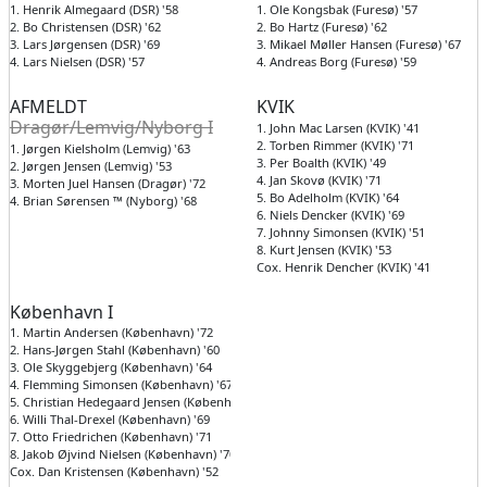
1. Henrik Almegaard (DSR) '58
1. Ole Kongsbak (Furesø) '57
2. Bo Christensen (DSR) '62
2. Bo Hartz (Furesø) '62
3. Lars Jørgensen (DSR) '69
3. Mikael Møller Hansen (Furesø) '67
4. Lars Nielsen (DSR) '57
4. Andreas Borg (Furesø) '59
AFMELDT
KVIK
Dragør/Lemvig/Nyborg I
1. John Mac Larsen (KVIK) '41
2. Torben Rimmer (KVIK) '71
1. Jørgen Kielsholm (Lemvig) '63
3. Per Boalth (KVIK) '49
2. Jørgen Jensen (Lemvig) '53
4. Jan Skovø (KVIK) '71
3. Morten Juel Hansen (Dragør) '72
5. Bo Adelholm (KVIK) '64
4. Brian Sørensen ™ (Nyborg) '68
6. Niels Dencker (KVIK) '69
7. Johnny Simonsen (KVIK) '51
8. Kurt Jensen (KVIK) '53
Cox. Henrik Dencher (KVIK) '41
København I
1. Martin Andersen (København) '72
2. Hans-Jørgen Stahl (København) '60
3. Ole Skyggebjerg (København) '64
4. Flemming Simonsen (København) '67
5. Christian Hedegaard Jensen (København) '80
6. Willi Thal-Drexel (København) '69
7. Otto Friedrichen (København) '71
8. Jakob Øjvind Nielsen (København) '70
Cox. Dan Kristensen (København) '52