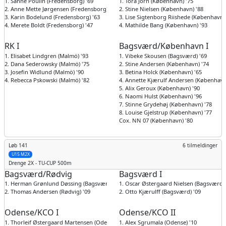
1. Sanne Poulin (Fredensborg) '69
1. Tora Jorn (København) '75
2. Anne Mette Jørgensen (Fredensborg) '54
2. Stine Nielsen (København) '88
3. Karin Bodelund (Fredensborg) '63
3. Lise Sigtenborg Riishede (København)
4. Merete Boldt (Fredensborg) '47
4. Mathilde Bang (København) '93
RK I
Bagsværd/København I
1. Elisabet Lindgren (Malmö) '93
1. Vibeke Skousen (Bagsværd) '69
2. Dana Sederowsky (Malmö) '75
2. Stine Andersen (København) '74
3. Josefin Widlund (Malmö) '90
3. Betina Holck (København) '65
4. Rebecca Pskowski (Malmö) '82
4. Annette Kjærulf Andersen (København
5. Alix Geroux (København) '90
6. Naomi Hulst (København) '96
7. Stinne Grydehøj (København) '78
8. Louise Gjelstrup (København) '77
Cox. NN 07 (København) '80
Løb 141
6 tilmeldinger
U15 M2X
Drenge
2X - TU-CUP 500m
Bagsværd/Rødvig
Bagsværd I
1. Herman Grønlund Døssing (Bagsværd) '09
1. Oscar Østergaard Nielsen (Bagsværd) 
2. Thomas Andersen (Rødvig) '09
2. Otto Kjærulff (Bagsværd) '09
Odense/KCO I
Odense/KCO II
1. Thorleif Østergaard Martensen (Odense) '09
1. Alex Sgrumala (Odense) '10