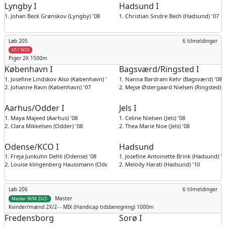
Lyngby I
Hadsund I
1. Johan Beck Grønskov (Lyngby) '08
1. Christian Sindre Bech (Hadsund) '07
Løb 205
6 tilmeldinger
U17 W2X
Piger
2X 1500m
København I
Bagsværd/Ringsted I
1. Josefine Lindskov Also (København) '08
1. Nanna Bardram Kehr (Bagsværd) '08
2. Johanne Ravn (København) '07
2. Mejse Østergaard Nielsen (Ringsted) '
Aarhus/Odder I
Jels I
1. Maya Majeed (Aarhus) '08
1. Celine Nielsen (Jels) '08
2. Clara Mikkelsen (Odder) '08
2. Thea Marie Noe (Jels) '08
Odense/KCO I
Hadsund
1. Freja Junkuhn Dehli (Odense) '08
1. Josefine Antoinette Brink (Hadsund) '0
2. Louise klingenberg Haussmann (Odense) '09
2. Melody Harati (Hadsund) '10
Løb 206
6 tilmeldinger
Master
Master W/M 2X/2-
Kvinder/mænd
2X/2- - MIX (Handicap tidsberegning) 1000m
Fredensborg
Sorø I