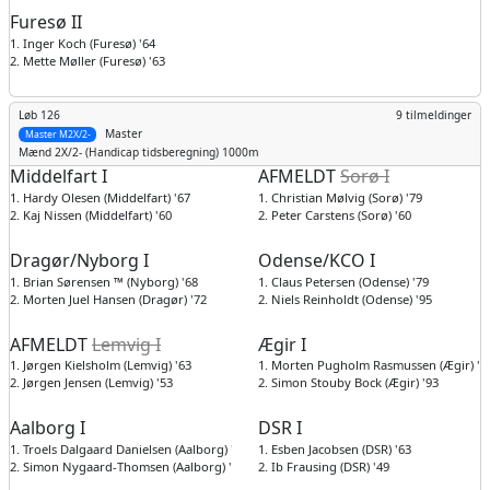
Furesø II
1. Inger Koch (Furesø) '64
2. Mette Møller (Furesø) '63
Løb 126
9 tilmeldinger
Master
Master M2X/2-
Mænd
2X/2- (Handicap tidsberegning) 1000m
Middelfart I
AFMELDT
Sorø I
1. Hardy Olesen (Middelfart) '67
1. Christian Mølvig (Sorø) '79
2. Kaj Nissen (Middelfart) '60
2. Peter Carstens (Sorø) '60
Dragør/Nyborg I
Odense/KCO I
1. Brian Sørensen ™ (Nyborg) '68
1. Claus Petersen (Odense) '79
2. Morten Juel Hansen (Dragør) '72
2. Niels Reinholdt (Odense) '95
AFMELDT
Lemvig I
Ægir I
1. Jørgen Kielsholm (Lemvig) '63
1. Morten Pugholm Rasmussen (Ægir) '7
2. Jørgen Jensen (Lemvig) '53
2. Simon Stouby Bock (Ægir) '93
Aalborg I
DSR I
1. Troels Dalgaard Danielsen (Aalborg) '89
1. Esben Jacobsen (DSR) '63
2. Simon Nygaard-Thomsen (Aalborg) '89
2. Ib Frausing (DSR) '49