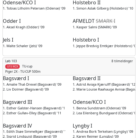
Odense/KCO I
Holstebro II
1. Tobias Lilholm Petersen (Odense) '09
1. Simon Aslak Gilberg (Holstebro) '10
Odder I
AFMELDT
SMARK I
1. Aksel Kragh (Odder) '09
1. Kasper Salmi (SMARK) '09
Jels I
Holstebro I
1. Malte Schøler (Jels) '09
1. Jeppe Bredvig Emtkjær (Holstebro) '09
Løb 103
8 tilmeldinger
TU-cup
U15 W2X
Piger
2X - TU-CUP 500m
Bagsværd I
Bagsværd II
1. Amalie Thal-Drexel (Bagsværd) '09
1. Astrid Aviaja Kjærulff (Bagsværd) '12
2. Liv Dolmer (Bagsværd) '09
2. Marie Louise Raahauge Avnsø (Bagsvæ
Bagsværd III
Odense/KCO I
1. Esther Galster-Hansen (Bagsværd) '11
1. Benna Sundstrøm (Odense) '09
2. Esther Gulløv-Elley (Bagsværd) '11
2. Lea Eilenberg Bundgaard (Odense) '09
Bagsværd IV
Lyngby I
1. Edith Ilsøe Simmelkjær (Bagsværd) '11
1. Andrea Bork Terkelsen (Lyngby) '09
2. Sigrid Lindquist (Bagsværd) '09
2. Karen Reimer (Lyngby) '09