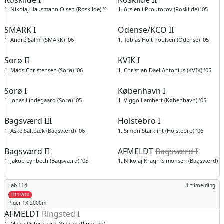
1. Nikolaj Hausmann Olsen (Roskilde) '05
1. Arsienii Proutorov (Roskilde) '05
SMARK I
Odense/KCO II
1. André Salmi (SMARK) '06
1. Tobias Holt Poulsen (Odense) '05
Sorø II
KVIK I
1. Mads Christensen (Sorø) '06
1. Christian Dael Antonius (KVIK) '05
Sorø I
København I
1. Jonas Lindegaard (Sorø) '05
1. Viggo Lambert (København) '05
Bagsværd III
Holstebro I
1. Aske Saltbæk (Bagsværd) '06
1. Simon Starklint (Holstebro) '06
Bagsværd II
AFMELDT
Bagsværd I
1. Jakob Lynbech (Bagsværd) '05
1. Nikolaj Kragh Simonsen (Bagsværd) '
Løb 114
1 tilmelding
U19 W1X
Piger
1X 2000m
AFMELDT
Ringsted I
1. Mejse Østergaard Nielsen (Ringsted) '08