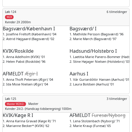
Løb 124
6 tilmeldinger
W2X
Kvinder
2X 2000m
Bagsværd/København I
Bagsværd/ I
1. Josefine Freltoft (København) '04
1. Mathilde Persson (Bagsværd) '96
2. Astrid Højgaard (Bagsværd) '02
2. Marie Mørch (Bagsværd) '97
KVIK/Roskilde
Hadsund/Holstebro I
1. Anna Adelholm (KVIK) '01
1. Laetitia Marie Panero-Bommer (Hadsu
2. Helen Pabst (Roskilde) '96
2. Stine Højager Nielsen (Holstebro) '03
AFMELDT
Ægir I
Aarhus I
1. Anna Thoft Petersen (Ægir) '04
1. Vár Guriardóttir Hansen (Aarhus) '01
2. Ida Mose Nielsen (Ægir) '04
2. Laura Boldsen (Aarhus) '01
Løb 125
3 tilmeldinger
Master
Master W2X/2-
Kvinder
2X/2- (Handicap tidsberegning) 1000m
KVIK/Køge R I
AFMELDT
Furesø/Nyborg
1. Anna Karina Gravad (Køge R) '71
1. Lena Stolzenbach (Nyborg) '71
2. Marianne Becker* (KVIK) '62
2. Marie Kraup (Furesø) '65