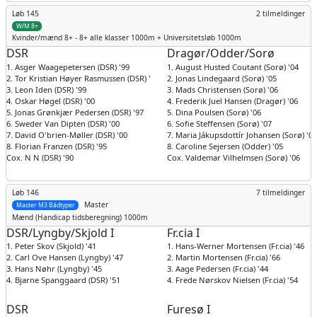
Løb 145
2 tilmeldinger
W/M 8+
Kvinder/mænd
8+ - 8+ alle klasser 1000m + Universitetsløb 1000m
DSR
Dragør/Odder/Sorø
1. Asger Waagepetersen (DSR) '99
1. August Husted Coutant (Sorø) '04
2. Tor Kristian Høyer Rasmussen (DSR) '95
2. Jonas Lindegaard (Sorø) '05
3. Leon Iden (DSR) '99
3. Mads Christensen (Sorø) '06
4. Oskar Høgel (DSR) '00
4. Frederik Juel Hansen (Dragør) '06
5. Jonas Grønkjær Pedersen (DSR) '97
5. Dina Poulsen (Sorø) '06
6. Sweder Van Dipten (DSR) '00
6. Sofie Steffensen (Sorø) '07
7. David O'brien-Møller (DSR) '00
7. Maria Jákupsdottír Johansen (Sorø) '05
8. Florian Franzen (DSR) '95
8. Caroline Sejersen (Odder) '05
Cox. N N (DSR) '90
Cox. Valdemar Vilhelmsen (Sorø) '06
Løb 146
7 tilmeldinger
Master
Master M3 Bådtyper
Mænd
(Handicap tidsberegning) 1000m
DSR/Lyngby/Skjold I
Fr.cia I
1. Peter Skov (Skjold) '41
1. Hans-Werner Mortensen (Fr.cia) '46
2. Carl Ove Hansen (Lyngby) '47
2. Martin Mortensen (Fr.cia) '66
3. Hans Nøhr (Lyngby) '45
3. Aage Pedersen (Fr.cia) '44
4. Bjarne Spanggaard (DSR) '51
4. Frede Nørskov Nielsen (Fr.cia) '54
DSR
Furesø I