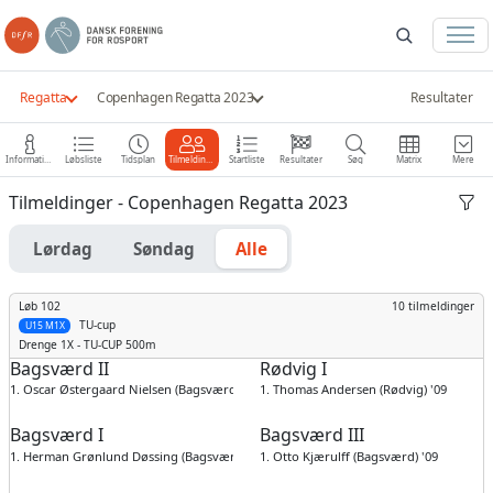
Regatta
Copenhagen Regatta 2023
Resultater
Information
Løbsliste
Tidsplan
Tilmeldinger
Startliste
Resultater
Søg
Matrix
Mere
Tilmeldinger - Copenhagen Regatta 2023
Lørdag
Søndag
Alle
Løb 102
10 tilmeldinger
TU-cup
U15 M1X
Drenge
1X - TU-CUP 500m
Bagsværd II
Rødvig I
1. Oscar Østergaard Nielsen (Bagsværd) '09
1. Thomas Andersen (Rødvig) '09
Bagsværd I
Bagsværd III
1. Herman Grønlund Døssing (Bagsværd) '09
1. Otto Kjærulff (Bagsværd) '09