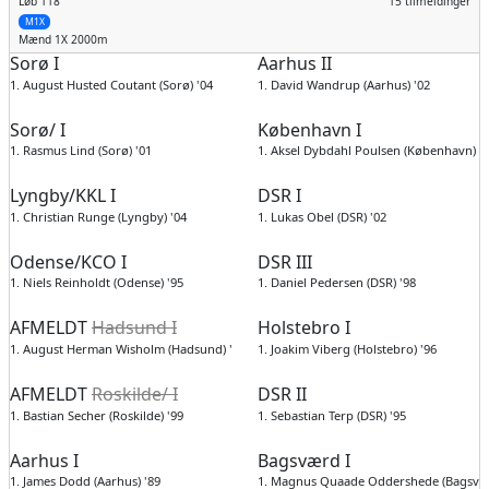
Løb 118
15 tilmeldinger
M1X
Mænd
1X 2000m
Sorø I
Aarhus II
1. August Husted Coutant (Sorø) '04
1. David Wandrup (Aarhus) '02
Sorø/ I
København I
1. Rasmus Lind (Sorø) '01
1. Aksel Dybdahl Poulsen (København) '
Lyngby/KKL I
DSR I
1. Christian Runge (Lyngby) '04
1. Lukas Obel (DSR) '02
Odense/KCO I
DSR III
1. Niels Reinholdt (Odense) '95
1. Daniel Pedersen (DSR) '98
AFMELDT
Hadsund I
Holstebro I
1. August Herman Wisholm (Hadsund) '04
1. Joakim Viberg (Holstebro) '96
AFMELDT
Roskilde/ I
DSR II
1. Bastian Secher (Roskilde) '99
1. Sebastian Terp (DSR) '95
Aarhus I
Bagsværd I
1. James Dodd (Aarhus) '89
1. Magnus Quaade Oddershede (Bagsvær