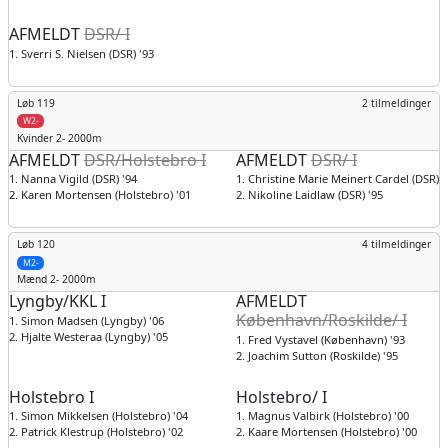
AFMELDT
DSR/ I
1. Sverri S. Nielsen (DSR) '93
Løb 119
2 tilmeldinger
W2-
Kvinder
2- 2000m
AFMELDT
DSR/Holstebro I
AFMELDT
DSR/ I
1. Nanna Vigild (DSR) '94
1. Christine Marie Meinert Cardel (DSR) '
2. Karen Mortensen (Holstebro) '01
2. Nikoline Laidlaw (DSR) '95
Løb 120
4 tilmeldinger
M2-
Mænd
2- 2000m
Lyngby/KKL I
AFMELDT
København/Roskilde/ I
1. Simon Madsen (Lyngby) '06
2. Hjalte Westeraa (Lyngby) '05
1. Fred Vystavel (København) '93
2. Joachim Sutton (Roskilde) '95
Holstebro I
Holstebro/ I
1. Simon Mikkelsen (Holstebro) '04
1. Magnus Valbirk (Holstebro) '00
2. Patrick Klestrup (Holstebro) '02
2. Kaare Mortensen (Holstebro) '00