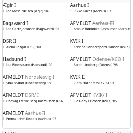
Ægir I
Aarhus I
1. Ida Mose Nielsen (Ægir) '04
1. Rikke Køchs (Aarhus) '03
Bagsværd I
AFMELDT
Aarhus III
1. Ida Gørtz Jacobsen (Bagsværd) '95
1. Amalie Bønløkke Rasmussen (Aarhus) 
DSR II
KVIK I
1. Alena Losgar (DSR) '00
1. Kristine Søndergaard Hansen (KVIK) '
Hadsund I
AFMELDT
Odense/KCO I
1. Ida Blomstrand (Hadsund) '02
1. Sarah Lindberg (Odense) '98
AFMELDT
Nordslesvig I
KVIK II
1. Sina Brandt (Nordslesvig) '99
1. Clara Hornnæss (KVIK) '03
AFMELDT
DSR/ I
AFMELDT
KVIK/ I
1. Hedwig Lærke Berg Rasmussen (DSR) '93
1. Fie Udby Erichsen (KVIK) '85
AFMELDT
Aarhus II
1. Emma Lehm Røddik (Aarhus) '97