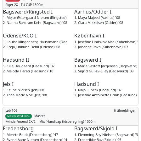
Piger
2X - TU-CUP 1500m
Bagsværd/Ringsted I
Aarhus/Odder I
1. Mejse Østergaard Nielsen (Ringsted) '08
1. Maya Majeed (Aarhus) '08
2. Nanna Bardram Kehr (Bagsværd) '08
2. Clara Mikkelsen (Odder) '08
Odense/KCO I
København I
1. Louise klingenberg Haussmann (Odense) '09
1. Josefine Lindskov Also (København) '0
2. Freja Junkuhn Dehli (Odense) '08
2. Johanne Ravn (København) '07
Hadsund II
Bagsværd I
1. Cille Hougaard (Hadsund) '07
1. Marie Saxtoft Jørgensen (Bagsværd) '
2. Melody Harati (Hadsund) '10
2. Sigrid Gulløv-Elley (Bagsværd) '08
Jels I
Hadsund I
1. Celine Nielsen (Jels) '08
1. Naja Lübeck (Hadsund) '07
2. Thea Marie Noe (Jels) '08
2. Josefine Antoinette Brink (Hadsund) '0
Løb 106
6 tilmeldinger
Master
Master W/M 2X/2-
Kvinder/mænd
2X/2- - Mix (Handicap tidsberegning) 1000m
Fredensborg
Bagsværd/Skjold I
1. Merete Boldt (Fredensborg) '47
1. Flemming Bay Nielsen (Bagsværd) '37
2. Svend Aage Nielsen (Fredensborg) '46
2. Frederikke Bay (Skjold) '95