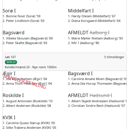
Sorø I
Middelfart I
1. Bonnie Noer (Sorø) '59
1. Hardy Olesen (Middelfart) '67
2. Peter Lindblom (Sorø) '63
2. Diana Korsgaard (Middelfart) '64
Bagsværd
AFMELDT
Aalborg I
1. Vibeke Skousen (Bagsværd) '69
1. Marie Møller Nielsen (Aalborg) '93
2. Peter Skafte (Bagsværd) '65
2. NN 1 (Aalborg) '80
Løb 107
5 tilmeldinger
W/M 2X
Kvinder/mænd
2X - Nye roere 1000m
Ægir I
Bagsværd I
MANGLER BETALING
1. Ida Mose Nielsen (Ægir) '04
1. Caroline Amalie Moen (Bagsværd) '05
2. Anna Thoft Petersen (Ægir) '04
2. Anna-Ida Hurup Thomasen (Bagsværd)
Roskilde I
AFMELDT
Hadsund I
1. August Antonsen (Roskilde) '10
1. Albert Skjødt Andreasen (Hadsund) '0
2. Albert Andersen (Roskilde) '08
2. Christian Sindre Bech (Hadsund) '07
KVIK I
1. Caroline Quass Størup (KVIK) '05
2. Silke Traberg-Andersen (KVIK) '05