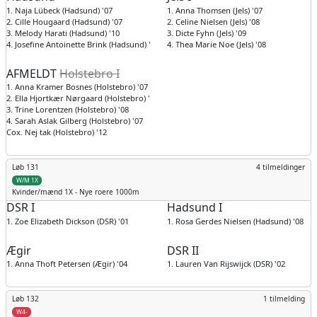
1. Naja Lübeck (Hadsund) '07
1. Anna Thomsen (Jels) '07
2. Cille Hougaard (Hadsund) '07
2. Celine Nielsen (Jels) '08
3. Melody Harati (Hadsund) '10
3. Dicte Fyhn (Jels) '09
4. Josefine Antoinette Brink (Hadsund) '07
4. Thea Marie Noe (Jels) '08
AFMELDT
Holstebro I
1. Anna Kramer Bosnes (Holstebro) '07
2. Ella Hjortkær Nørgaard (Holstebro) '07
3. Trine Lorentzen (Holstebro) '08
4. Sarah Aslak Gilberg (Holstebro) '07
Cox. Nej tak (Holstebro) '12
Løb 131
4 tilmeldinger
W/M 1X
Kvinder/mænd
1X - Nye roere 1000m
DSR I
Hadsund I
1. Zoe Elizabeth Dickson (DSR) '01
1. Rosa Gerdes Nielsen (Hadsund) '08
Ægir
DSR II
1. Anna Thoft Petersen (Ægir) '04
1. Lauren Van Rijswijck (DSR) '02
Løb 132
1 tilmelding
W4-