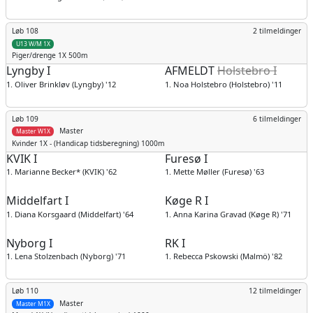
Løb 108
2 tilmeldinger
U13 W/M 1X
Piger/drenge
1X 500m
Lyngby I
AFMELDT
Holstebro I
1. Oliver Brinkløv (Lyngby) '12
1. Noa Holstebro (Holstebro) '11
Løb 109
6 tilmeldinger
Master
Master W1X
Kvinder
1X - (Handicap tidsberegning) 1000m
KVIK I
Furesø I
1. Marianne Becker* (KVIK) '62
1. Mette Møller (Furesø) '63
Middelfart I
Køge R I
1. Diana Korsgaard (Middelfart) '64
1. Anna Karina Gravad (Køge R) '71
Nyborg I
RK I
1. Lena Stolzenbach (Nyborg) '71
1. Rebecca Pskowski (Malmö) '82
Løb 110
12 tilmeldinger
Master
Master M1X