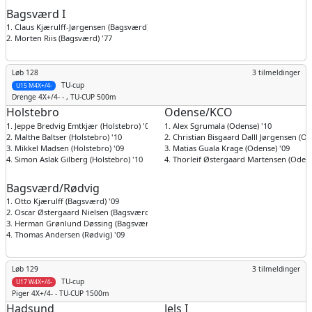
Bagsværd I
1. Claus Kjærulff-Jørgensen (Bagsværd) '77
2. Morten Riis (Bagsværd) '77
Løb 128
3 tilmeldinger
TU-cup
U15 M4X+/4-
Drenge
4X+/4- - , TU-CUP 500m
Holstebro
Odense/KCO
1. Jeppe Bredvig Emtkjær (Holstebro) '09
1. Alex Sgrumala (Odense) '10
2. Malthe Baltser (Holstebro) '10
2. Christian Bisgaard Dalll Jørgensen (Od
3. Mikkel Madsen (Holstebro) '09
3. Matias Guala Krage (Odense) '09
4. Simon Aslak Gilberg (Holstebro) '10
4. Thorleif Østergaard Martensen (Odens
Bagsværd/Rødvig
1. Otto Kjærulff (Bagsværd) '09
2. Oscar Østergaard Nielsen (Bagsværd) '09
3. Herman Grønlund Døssing (Bagsværd) '09
4. Thomas Andersen (Rødvig) '09
Løb 129
3 tilmeldinger
TU-cup
U17 W4X+/4-
Piger
4X+/4- - TU-CUP 1500m
Hadsund
Jels I