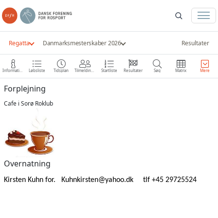
Regatta
Danmarksmesterskaber 2026
Resultater
Information
Løbsliste
Tidsplan
Tilmeldinger
Startliste
Resultater
Søg
Matrix
Mere
Forplejning
Cafe i Sorø Roklub
Overnatning
Kirsten Kuhn for.
Kuhnkirsten@yahoo.dk
tlf +45 29725524