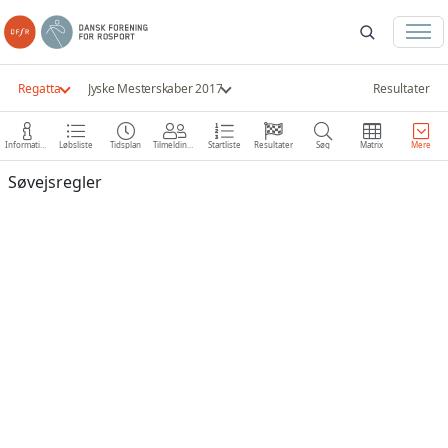
Regatta
Jyske Mesterskaber 2017
Resultater
Information
Løbsliste
Tidsplan
Tilmeldinger
Startliste
Resultater
Søg
Matrix
Mere
Søvejsregler