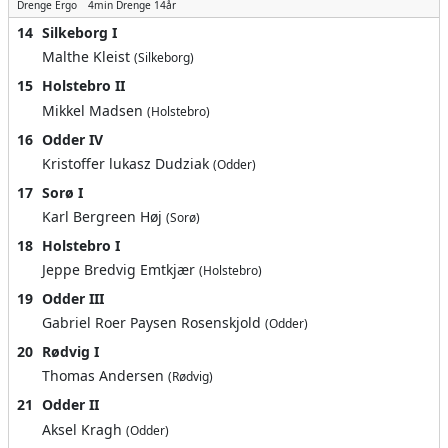
Drenge
Ergo
4min
Drenge 14år
14
Silkeborg I
Malthe Kleist
(Silkeborg)
15
Holstebro II
Mikkel Madsen
(Holstebro)
16
Odder IV
Kristoffer lukasz Dudziak
(Odder)
17
Sorø I
Karl Bergreen Høj
(Sorø)
18
Holstebro I
Jeppe Bredvig Emtkjær
(Holstebro)
19
Odder III
Gabriel Roer Paysen Rosenskjold
(Odder)
20
Rødvig I
Thomas Andersen
(Rødvig)
21
Odder II
Aksel Kragh
(Odder)