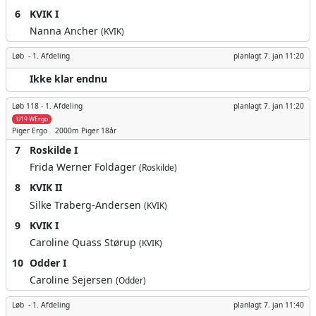
6
KVIK I
Nanna Ancher
(KVIK)
Løb -
1. Afdeling
planlagt
7. jan 11:20
Ikke klar endnu
Løb 118 -
1. Afdeling
planlagt
7. jan 11:20
U19 WErgo
Piger
Ergo
2000m
Piger 18år
7
Roskilde I
Frida Werner Foldager
(Roskilde)
8
KVIK II
Silke Traberg-Andersen
(KVIK)
9
KVIK I
Caroline Quass Størup
(KVIK)
10
Odder I
Caroline Sejersen
(Odder)
Løb -
1. Afdeling
planlagt
7. jan 11:40