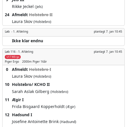
Rikke Jeckel
(Jels)
24
Afmeldt
Holstebro II
Laura Skov
(Holstebro)
Løb -
1. Afdeling
planlagt
7. jan 10:45
Ikke klar endnu
Løb 116 -
1. Afdeling
planlagt
7. jan 10:45
U17 WErgo
Piger
Ergo
2000m
Piger 16år
0
Afmeldt
Holstebro I
Laura Skov
(Holstebro)
10
Holstebro/ KCHO II
Sarah Aslak Gilberg
(Holstebro)
11
Ægir I
Frida Bisgaard Kopperholdt
(Ægir)
12
Hadsund I
Josefine Antoinette Brink
(Hadsund)