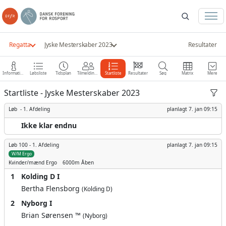
Regatta
Jyske Mesterskaber 2023
Resultater
Information
Løbsliste
Tidsplan
Tilmeldinger
Startliste
Resultater
Søg
Matrix
Mere
Startliste - Jyske Mesterskaber 2023
Løb -
1. Afdeling
planlagt
7. jan 09:15
Ikke klar endnu
Løb 100 -
1. Afdeling
planlagt
7. jan 09:15
W/M Ergo
Kvinder/mænd
Ergo
6000m
Åben
1
Kolding D I
Bertha Flensborg
(Kolding D)
2
Nyborg I
Brian Sørensen ™
(Nyborg)