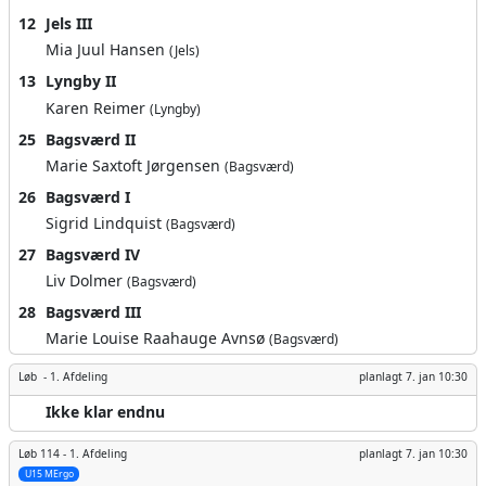
12
Jels III
Mia Juul Hansen
(Jels)
13
Lyngby II
Karen Reimer
(Lyngby)
25
Bagsværd II
Marie Saxtoft Jørgensen
(Bagsværd)
26
Bagsværd I
Sigrid Lindquist
(Bagsværd)
27
Bagsværd IV
Liv Dolmer
(Bagsværd)
28
Bagsværd III
Marie Louise Raahauge Avnsø
(Bagsværd)
Løb -
1. Afdeling
planlagt
7. jan 10:30
Ikke klar endnu
Løb 114 -
1. Afdeling
planlagt
7. jan 10:30
U15 MErgo