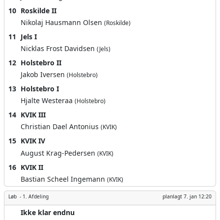
10
Roskilde II
Nikolaj Hausmann Olsen
(Roskilde)
11
Jels I
Nicklas Frost Davidsen
(Jels)
12
Holstebro II
Jakob Iversen
(Holstebro)
13
Holstebro I
Hjalte Westeraa
(Holstebro)
14
KVIK III
Christian Dael Antonius
(KVIK)
15
KVIK IV
August Krag-Pedersen
(KVIK)
16
KVIK II
Bastian Scheel Ingemann
(KVIK)
Løb -
1. Afdeling
planlagt
7. jan 12:20
Ikke klar endnu