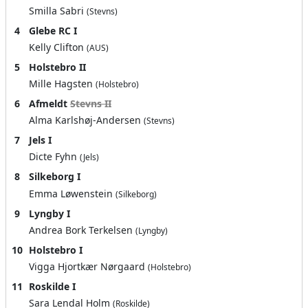
Smilla Sabri
(Stevns)
4
Glebe RC I
Kelly Clifton
(AUS)
5
Holstebro II
Mille Hagsten
(Holstebro)
6
Afmeldt
Stevns II
Alma Karlshøj-Andersen
(Stevns)
7
Jels I
Dicte Fyhn
(Jels)
8
Silkeborg I
Emma Løwenstein
(Silkeborg)
9
Lyngby I
Andrea Bork Terkelsen
(Lyngby)
10
Holstebro I
Vigga Hjortkær Nørgaard
(Holstebro)
11
Roskilde I
Sara Lendal Holm
(Roskilde)