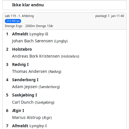
Ikke klar endnu
Løb 119 -
1. Afdeling
planlagt
7. jan 11:40
U16 MErgo
Drenge
Ergo
2000m
Drenge 15år
1
Afmeldt
Lyngby II
Johan Bach Sørensen
(Lyngby)
2
Holstebro
Andreas Bork Kristensen
(Holstebro)
3
Rødvig I
Thomas Andersen
(Rødvig)
4
Sønderborg I
Adam Jepsen
(Sønderborg)
5
Saxkjøbing I
Carl Dunch
(Saxkjøbing)
6
Ægir I
Marius Alstrup
(Ægir)
7
Afmeldt
Lyngby I