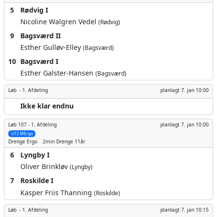
5
Rødvig I
Nicoline Walgren Vedel
(Rødvig)
9
Bagsværd II
Esther Gulløv-Elley
(Bagsværd)
10
Bagsværd I
Esther Galster-Hansen
(Bagsværd)
Løb -
1. Afdeling
planlagt
7. jan 10:00
Ikke klar endnu
Løb 107 -
1. Afdeling
planlagt
7. jan 10:00
U12 MErgo
Drenge
Ergo
2min
Drenge 11år
6
Lyngby I
Oliver Brinkløv
(Lyngby)
7
Roskilde I
Kasper Friis Thanning
(Roskilde)
Løb -
1. Afdeling
planlagt
7. jan 10:15