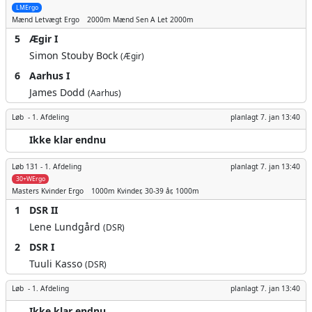
LMErgo
Mænd
Letvægt Ergo
2000m
Mænd Sen A Let 2000m
5
Ægir I
Simon Stouby Bock
(Ægir)
6
Aarhus I
James Dodd
(Aarhus)
Løb -
1. Afdeling
planlagt
7. jan 13:40
Ikke klar endnu
Løb 131 -
1. Afdeling
planlagt
7. jan 13:40
30+WErgo
Masters Kvinder
Ergo
1000m
Kvinder, 30-39 år, 1000m
1
DSR II
Lene Lundgård
(DSR)
2
DSR I
Tuuli Kasso
(DSR)
Løb -
1. Afdeling
planlagt
7. jan 13:40
Ikke klar endnu