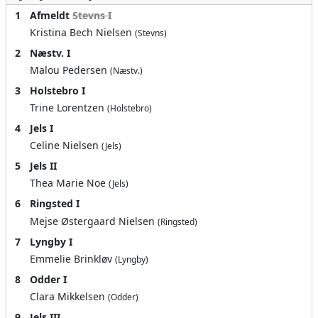
1
Afmeldt
Stevns I
Kristina Bech Nielsen
(Stevns)
2
Næstv. I
Malou Pedersen
(Næstv.)
3
Holstebro I
Trine Lorentzen
(Holstebro)
4
Jels I
Celine Nielsen
(Jels)
5
Jels II
Thea Marie Noe
(Jels)
6
Ringsted I
Mejse Østergaard Nielsen
(Ringsted)
7
Lyngby I
Emmelie Brinkløv
(Lyngby)
8
Odder I
Clara Mikkelsen
(Odder)
9
Jels III