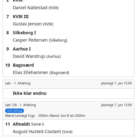
Daniel Nattestad
(KVIK)
7
KVIK III
Gustav Jensen
(KVIK)
8
Silkeborg I
Casper Pedersen
(Silkeborg)
9
Aarhus I
David Wandrup
(Aarhus)
10
Bagsværd
Elias Ellehammer
(Bagsværd)
Løb -
1. Afdeling
planlagt
7. jan 13:00
Ikke klar endnu
Løb 128 -
1. Afdeling
planlagt
7. jan 13:00
U23 LMErgo
Mænd
Letvægt Ergo
2000m
Mænd, Sen B let 2000m
11
Afmeldt
Sorø I
August Husted Coutant
(Sorø)