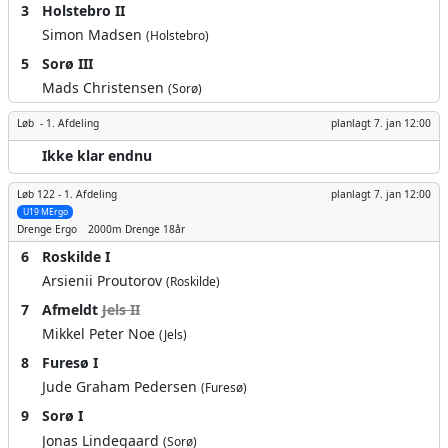
3
Holstebro II
Simon Madsen
(Holstebro)
5
Sorø III
Mads Christensen
(Sorø)
Løb -
1. Afdeling
planlagt
7. jan 12:00
Ikke klar endnu
Løb 122 -
1. Afdeling
planlagt
7. jan 12:00
U19 MErgo
Drenge
Ergo
2000m
Drenge 18år
6
Roskilde I
Arsienii Proutorov
(Roskilde)
7
Afmeldt
Jels II
Mikkel Peter Noe
(Jels)
8
Furesø I
Jude Graham Pedersen
(Furesø)
9
Sorø I
Jonas Lindegaard
(Sorø)