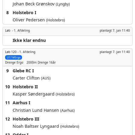
Johan Beck Grønskov
(Lyngby)
8
Holstebro I
Oliver Pedersen
(Holstebro)
Løb -
1. Afdeling
planlagt
7. jan 11:40
Ikke klar endnu
Løb 120 -
1. Afdeling
planlagt
7. jan 11:40
U17 MErgo
Drenge
Ergo
2000m
Drenge 16år
9
Glebe RC I
Carter Clifton
(AUS)
10
Holstebro II
Kasper Søndergaard
(Holstebro)
11
Aarhus I
Christian Lund Hansen
(Aarhus)
12
Holstebro III
Noah Baltser Lyngaard
(Holstebro)
13
Odder I