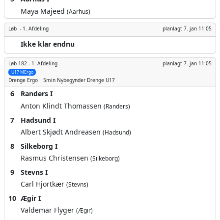
Maya Majeed
(Aarhus)
Løb -
1. Afdeling
planlagt
7. jan 11:05
Ikke klar endnu
Løb 182 -
1. Afdeling
planlagt
7. jan 11:05
U17 MErgo
Drenge
Ergo
5min
Nybegynder Drenge U17
6
Randers I
Anton Klindt Thomassen
(Randers)
7
Hadsund I
Albert Skjødt Andreasen
(Hadsund)
8
Silkeborg I
Rasmus Christensen
(Silkeborg)
9
Stevns I
Carl Hjortkær
(Stevns)
10
Ægir I
Valdemar Flyger
(Ægir)