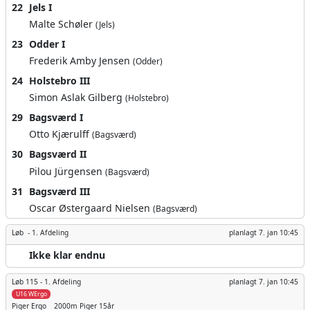
22
Jels I
Malte Schøler
(Jels)
23
Odder I
Frederik Amby Jensen
(Odder)
24
Holstebro III
Simon Aslak Gilberg
(Holstebro)
29
Bagsværd I
Otto Kjærulff
(Bagsværd)
30
Bagsværd II
Pilou Jürgensen
(Bagsværd)
31
Bagsværd III
Oscar Østergaard Nielsen
(Bagsværd)
Løb -
1. Afdeling
planlagt
7. jan 10:45
Ikke klar endnu
Løb 115 -
1. Afdeling
planlagt
7. jan 10:45
U16 WErgo
Piger
Ergo
2000m
Piger 15år