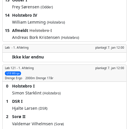
Frey Sørensen
(Odder)
14
Holstebro IV
William Lemming
(Holstebro)
15
Afmeldt
Holstebro I
Andreas Bork Kristensen
(Holstebro)
Løb -
1. Afdeling
planlagt
7. jan 12:00
Ikke klar endnu
Løb 121 -
1. Afdeling
planlagt
7. jan 12:00
U18 MErgo
Drenge
Ergo
2000m
Drenge 17år
0
Holstebro I
Simon Starklint
(Holstebro)
1
DSR I
Hjalte Larsen
(DSR)
2
Sorø II
Valdemar Vilhelmsen
(Sorø)