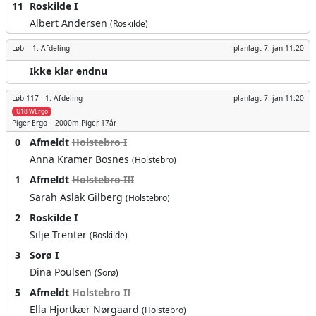
11
Roskilde I
Albert Andersen
(Roskilde)
Løb -
1. Afdeling
planlagt
7. jan 11:20
Ikke klar endnu
Løb 117 -
1. Afdeling
planlagt
7. jan 11:20
U18 WErgo
Piger
Ergo
2000m
Piger 17år
0
Afmeldt
Holstebro I
Anna Kramer Bosnes
(Holstebro)
1
Afmeldt
Holstebro III
Sarah Aslak Gilberg
(Holstebro)
2
Roskilde I
Silje Trenter
(Roskilde)
3
Sorø I
Dina Poulsen
(Sorø)
5
Afmeldt
Holstebro II
Ella Hjortkær Nørgaard
(Holstebro)