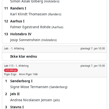
Simon Aslak Gilberg
(Holstebro)
11
Randers I
Karl Klindt Thomassen
(Randers)
12
Aarhus I
Folmer Egestrand Rohde
(Aarhus)
13
Holstebro IV
Josip Sonnenshein
(Holstebro)
Løb -
1. Afdeling
planlagt
7. jan 10:30
Ikke klar endnu
Løb 113 -
1. Afdeling
planlagt
7. jan 10:30
U15 WErgo
Piger
Ergo
4min
Piger 14år
1
Sønderborg I
Signe Mose Termansen
(Sønderborg)
2
Jels II
Andrea Nicolaisen Jensen
(Jels)
3
Stevns I