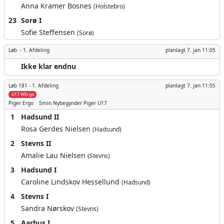
Anna Kramer Bosnes
(Holstebro)
23
Sorø I
Sofie Steffensen
(Sorø)
Løb -
1. Afdeling
planlagt
7. jan 11:05
Ikke klar endnu
Løb 181 -
1. Afdeling
planlagt
7. jan 11:05
U17 WErgo
Piger
Ergo
5min
Nybegynder Piger U17
1
Hadsund II
Rosa Gerdes Nielsen
(Hadsund)
2
Stevns II
Amalie Lau Nielsen
(Stevns)
3
Hadsund I
Caroline Lindskov Hessellund
(Hadsund)
4
Stevns I
Sandra Nørskov
(Stevns)
5
Aarhus I