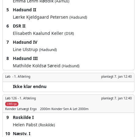
Emma Lehm Røddik
(Aarhus)
5
Hadsund II
Lærke Kjeldgaard Petersen
(Hadsund)
6
DSR II
Elisabeth Kaalund Keller
(DSR)
7
Hadsund IV
Line Ulstrup
(Hadsund)
8
Hadsund III
Mathilde Koldsø Søreid
(Hadsund)
Løb -
1. Afdeling
planlagt
7. jan 12:40
Ikke klar endnu
Løb 126 -
1. Afdeling
planlagt
7. jan 12:40
LWErgo
Kvinder
Letvægt Ergo
2000m
Kvinder Sen A Let 2000m
9
Roskilde I
Helen Pabst
(Roskilde)
10
Næstv. I