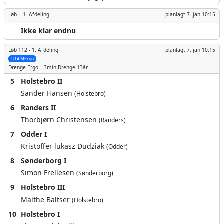
Løb -
1. Afdeling
planlagt
7. jan 10:15
Ikke klar endnu
Løb 112 -
1. Afdeling
planlagt
7. jan 10:15
U14 MErgo
Drenge
Ergo
3min
Drenge 13år
5
Holstebro II
Sander Hansen
(Holstebro)
6
Randers II
Thorbjørn Christensen
(Randers)
7
Odder I
Kristoffer lukasz Dudziak
(Odder)
8
Sønderborg I
Simon Frellesen
(Sønderborg)
9
Holstebro III
Malthe Baltser
(Holstebro)
10
Holstebro I