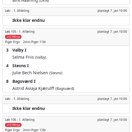
Birk Haaning
(DEN)
Løb -
1. Afdeling
planlagt
7. jan 10:00
Ikke klar endnu
Løb 105 -
1. Afdeling
planlagt
7. jan 10:00
U12 WErgo
Piger
Ergo
2min
Piger 11år
3
Valby I
Selma Friis
(Valby)
4
Stevns I
Julie Bech Nielsen
(Stevns)
8
Bagsværd I
Astrid Aviaja Kjærulff
(Bagsværd)
Løb -
1. Afdeling
planlagt
7. jan 10:00
Ikke klar endnu
Løb 106 -
1. Afdeling
planlagt
7. jan 10:00
U13 WErgo
Piger
Ergo
2min
Piger 12år