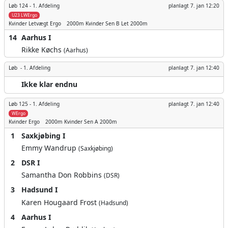
Løb 124 -
1. Afdeling
planlagt
7. jan 12:20
U23 LWErgo
Kvinder
Letvægt Ergo
2000m
Kvinder Sen B Let 2000m
14
Aarhus I
Rikke Køchs
(Aarhus)
Løb -
1. Afdeling
planlagt
7. jan 12:40
Ikke klar endnu
Løb 125 -
1. Afdeling
planlagt
7. jan 12:40
WErgo
Kvinder
Ergo
2000m
Kvinder Sen A 2000m
1
Saxkjøbing I
Emmy Wandrup
(Saxkjøbing)
2
DSR I
Samantha Don Robbins
(DSR)
3
Hadsund I
Karen Hougaard Frost
(Hadsund)
4
Aarhus I