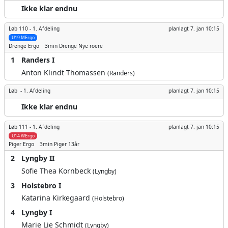
Ikke klar endnu
Løb 110 -
1. Afdeling
planlagt
7. jan 10:15
U19 MErgo
Drenge
Ergo
3min
Drenge Nye roere
1
Randers I
Anton Klindt Thomassen
(Randers)
Løb -
1. Afdeling
planlagt
7. jan 10:15
Ikke klar endnu
Løb 111 -
1. Afdeling
planlagt
7. jan 10:15
U14 WErgo
Piger
Ergo
3min
Piger 13år
2
Lyngby II
Sofie Thea Kornbeck
(Lyngby)
3
Holstebro I
Katarina Kirkegaard
(Holstebro)
4
Lyngby I
Marie Lie Schmidt
(Lyngby)