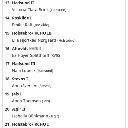
13
Hadsund II
Victoria Clara Brink
(Hadsund)
14
Roskilde I
Emilie Raft
(Roskilde)
15
Holstebro/ KCHO III
Ella Hjortkær Nørgaard
(Holstebro)
16
Afmeldt
KVIK I
Ea Høyer Splitthorff
(KVIK)
17
Hadsund III
Naja Lübeck
(Hadsund)
18
Stevns I
Anna Iversen
(Stevns)
19
Jels I
Anna Thomsen
(Jels)
20
Ægir II
Isabella Bühlmann
(Ægir)
21
Holstebro/ KCHO I