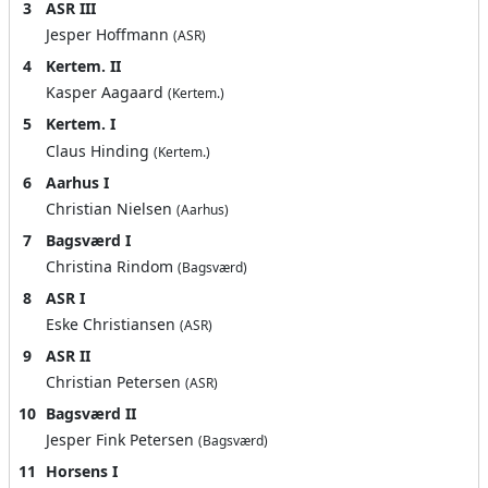
3
ASR III
Jesper Hoffmann
(ASR)
4
Kertem. II
Kasper Aagaard
(Kertem.)
5
Kertem. I
Claus Hinding
(Kertem.)
6
Aarhus I
Christian Nielsen
(Aarhus)
7
Bagsværd I
Christina Rindom
(Bagsværd)
8
ASR I
Eske Christiansen
(ASR)
9
ASR II
Christian Petersen
(ASR)
10
Bagsværd II
Jesper Fink Petersen
(Bagsværd)
11
Horsens I