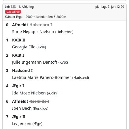
Løb 123 -
1. Afdeling
planlagt
7. jan 12:20
U23 WErgo
Kvinder
Ergo
2000m
Kvinder Sen B 2000m
0
Afmeldt
Holstebro I
Stine Højager Nielsen
(Holstebro)
1
KVIK II
Georgia Elle
(KVIK)
2
KVIK I
Julie Ingemann Dantoft
(KVIK)
3
Hadsund I
Laetitia Marie Panero-Bommer
(Hadsund)
4
Ægir I
Ida Mose Nielsen
(Ægir)
6
Afmeldt
Roskilde I
Iben Bech
(Roskilde)
7
Ægir II
Liv Jensen
(Ægir)