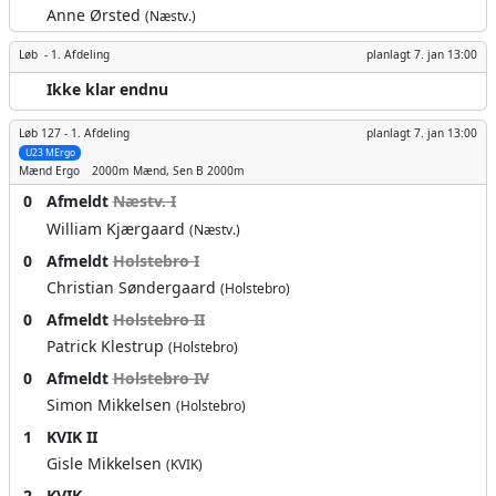
Anne Ørsted
(Næstv.)
Løb -
1. Afdeling
planlagt
7. jan 13:00
Ikke klar endnu
Løb 127 -
1. Afdeling
planlagt
7. jan 13:00
U23 MErgo
Mænd
Ergo
2000m
Mænd, Sen B 2000m
0
Afmeldt
Næstv. I
William Kjærgaard
(Næstv.)
0
Afmeldt
Holstebro I
Christian Søndergaard
(Holstebro)
0
Afmeldt
Holstebro II
Patrick Klestrup
(Holstebro)
0
Afmeldt
Holstebro IV
Simon Mikkelsen
(Holstebro)
1
KVIK II
Gisle Mikkelsen
(KVIK)
2
KVIK