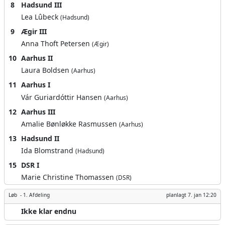
8
Hadsund III
Lea Lûbeck
(Hadsund)
9
Ægir III
Anna Thoft Petersen
(Ægir)
10
Aarhus II
Laura Boldsen
(Aarhus)
11
Aarhus I
Vár Guriardóttir Hansen
(Aarhus)
12
Aarhus III
Amalie Bønløkke Rasmussen
(Aarhus)
13
Hadsund II
Ida Blomstrand
(Hadsund)
15
DSR I
Marie Christine Thomassen
(DSR)
Løb -
1. Afdeling
planlagt
7. jan 12:20
Ikke klar endnu