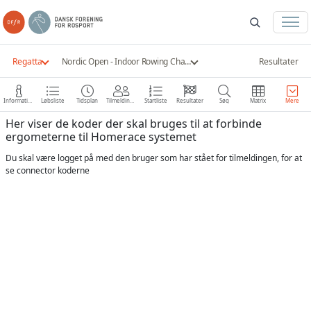
Regatta
Nordic Open - Indoor Rowing Championships 2022
Resultater
Information
Løbsliste
Tidsplan
Tilmeldinger
Startliste
Resultater
Søg
Matrix
Mere
Her viser de koder der skal bruges til at forbinde
ergometerne til Homerace systemet
Du skal være logget på med den bruger som har stået for tilmeldingen, for at
se connector koderne