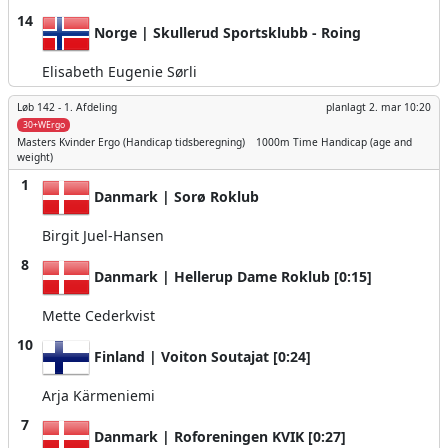
14
Norge | Skullerud Sportsklubb - Roing
Elisabeth Eugenie Sørli
Løb 142 -
1. Afdeling
planlagt
2. mar 10:20
30+WErgo
Masters Kvinder
Ergo (Handicap tidsberegning)
1000m
Time Handicap (age and
weight)
1
Danmark | Sorø Roklub
Birgit Juel-Hansen
8
Danmark | Hellerup Dame Roklub [0:15]
Mette Cederkvist
10
Finland | Voiton Soutajat [0:24]
Arja Kärmeniemi
7
Danmark | Roforeningen KVIK [0:27]