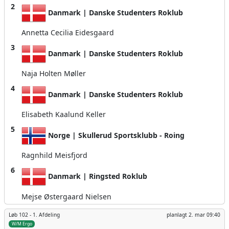
2
Danmark | Danske Studenters Roklub
Annetta Cecilia Eidesgaard
3
Danmark | Danske Studenters Roklub
Naja Holten Møller
4
Danmark | Danske Studenters Roklub
Elisabeth Kaalund Keller
5
Norge | Skullerud Sportsklubb - Roing
Ragnhild Meisfjord
6
Danmark | Ringsted Roklub
Mejse Østergaard Nielsen
Løb 102 -
1. Afdeling
planlagt
2. mar 09:40
W/M Ergo