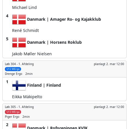
Michael Lind
4
Danmark | Amager Ro- og Kajakklub
René Schmidt
5
Danmark | Horsens Roklub
Jakob Møller Nielsen
Løb 304 -
1. Afdeling
planlagt
2. mar 12:00
U12 MErgo
Drenge
Ergo
2min
1
Finland | Finland
Eikka Mäkipelto
Løb 305 -
1. Afdeling
planlagt
2. mar 12:00
U13 WErgo
Piger
Ergo
2min
2
Danmark | Roforeningen KVIK