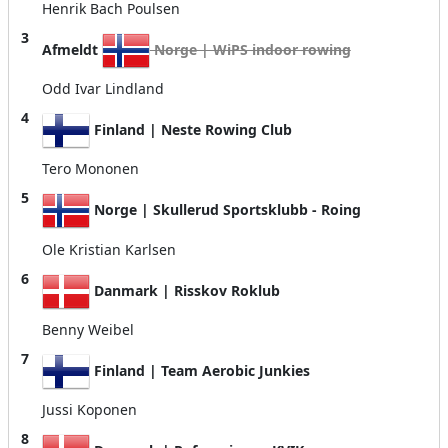
Henrik Bach Poulsen
3
Afmeldt
Norge | WiPS indoor rowing
Odd Ivar Lindland
4
Finland | Neste Rowing Club
Tero Mononen
5
Norge | Skullerud Sportsklubb - Roing
Ole Kristian Karlsen
6
Danmark | Risskov Roklub
Benny Weibel
7
Finland | Team Aerobic Junkies
Jussi Koponen
8