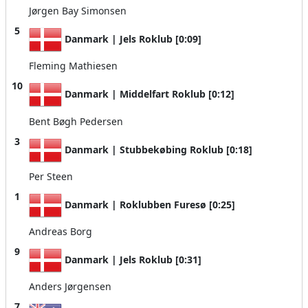
Jørgen Bay Simonsen
5
Danmark | Jels Roklub [0:09]
Fleming Mathiesen
10
Danmark | Middelfart Roklub [0:12]
Bent Bøgh Pedersen
3
Danmark | Stubbekøbing Roklub [0:18]
Per Steen
1
Danmark | Roklubben Furesø [0:25]
Andreas Borg
9
Danmark | Jels Roklub [0:31]
Anders Jørgensen
7