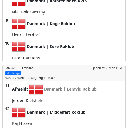
Danmark | Roforeningen KVIK
Niel Goldsworthy
9
Danmark | Køge Roklub
Henrik Lerdorf
10
Danmark | Sorø Roklub
Peter Carstens
Løb 261 -
1. Afdeling
planlagt
2. mar 11:20
60+LMErgo
Masters Mænd
Letvægt Ergo
1000m
11
Afmeldt
Danmark | Lemvig Roklub
Jørgen Kielsholm
12
Danmark | Middelfart Roklub
Kaj Nissen