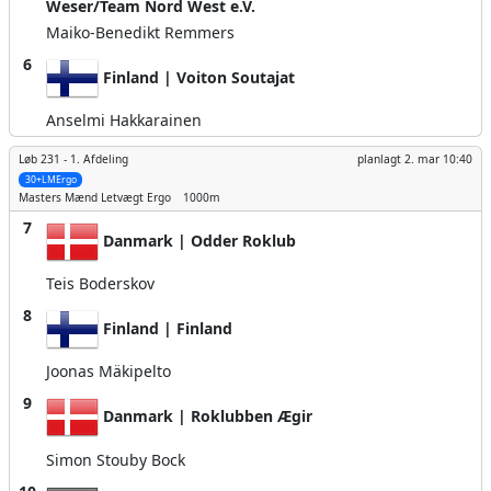
Weser/Team Nord West e.V.
Maiko-Benedikt Remmers
6
Finland | Voiton Soutajat
Anselmi Hakkarainen
Løb 231 -
1. Afdeling
planlagt
2. mar 10:40
30+LMErgo
Masters Mænd
Letvægt Ergo
1000m
7
Danmark | Odder Roklub
Teis Boderskov
8
Finland | Finland
Joonas Mäkipelto
9
Danmark | Roklubben Ægir
Simon Stouby Bock