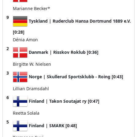
Marianne Becker*
9
Tyskland | Ruderclub Hansa Dortmund 1889 e.V.
[0:28]
Dénia Amon
2
Danmark | Risskov Roklub [0:36]
Birgitte W. Nielsen
3
Norge | Skullerud Sportsklubb - Roing [0:43]
Lillian Dramsdahl
6
Finland | Takon Soutajat ry [0:47]
Reetta Solala
5
Finland | SMARK [0:48]