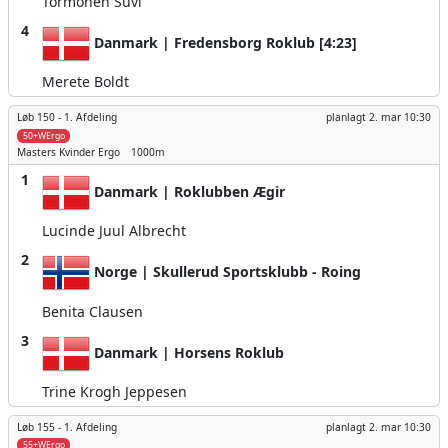
Tormonen Suvi
4
Danmark | Fredensborg Roklub [4:23]
Merete Boldt
Løb 150 -
1. Afdeling
planlagt
2. mar 10:30
50+WErgo
Masters Kvinder
Ergo
1000m
1
Danmark | Roklubben Ægir
Lucinde Juul Albrecht
2
Norge | Skullerud Sportsklubb - Roing
Benita Clausen
3
Danmark | Horsens Roklub
Trine Krogh Jeppesen
Løb 155 -
1. Afdeling
planlagt
2. mar 10:30
55+WErgo