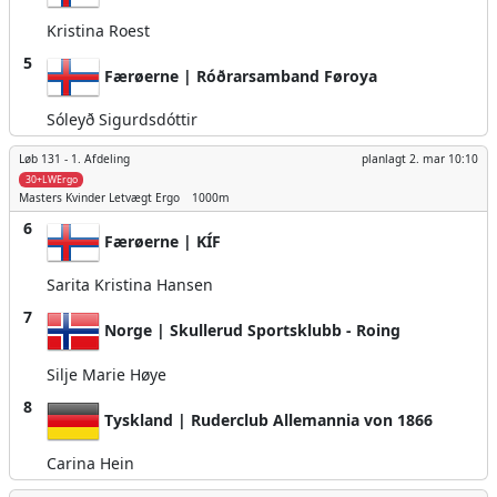
Kristina Roest
5
Færøerne | Róðrarsamband Føroya
Sóleyð Sigurdsdóttir
Løb 131 -
1. Afdeling
planlagt
2. mar 10:10
30+LWErgo
Masters Kvinder
Letvægt Ergo
1000m
6
Færøerne | KÍF
Sarita Kristina Hansen
7
Norge | Skullerud Sportsklubb - Roing
Silje Marie Høye
8
Tyskland | Ruderclub Allemannia von 1866
Carina Hein