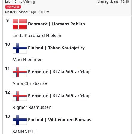
Løb 140 -
1. Afdeling
planlagt
2. mar 10:10
40+WErgo
Masters Kvinder
Ergo
1000m
9
Danmark | Horsens Roklub
Linda Kærgaard Nielsen
10
Finland | Takon Soutajat ry
Mari Nieminen
11
Færøerne | Skála Róðrarfelag
Anna Christianse
12
Færøerne | Skála Róðrarfelag
Rigmor Rasmussen
13
Finland | Vihtavuoren Pamaus
SANNA PIILI