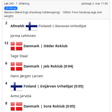
Løb 242 -
1. Afdeling
planlagt
2. mar 11:00
30+MErgo
Masters Mænd
Ergo (Handicap tidsberegning)
1000m
Time Handicap (age and
weight)
2
Afmeldt
Finland | Keravan Urheilijat
Jorma Lehtinen
12
Danmark | Odder Roklub
Tage Staal
6
Danmark | Jels Roklub [0:04]
Hans Jørgen Larsen
4
Finland | Evijärven Urheilijat [0:05]
Aimo Järvelä
8
Danmark | Sorø Roklub [0:05]