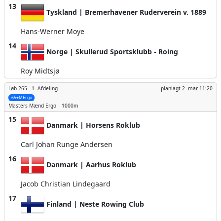
13
Tyskland | Bremerhavener Ruderverein v. 1889
Hans-Werner Moye
14
Norge | Skullerud Sportsklubb - Roing
Roy Midtsjø
Løb 265 -
1. Afdeling
planlagt
2. mar 11:20
65+MErgo
Masters Mænd
Ergo
1000m
15
Danmark | Horsens Roklub
Carl Johan Runge Andersen
16
Danmark | Aarhus Roklub
Jacob Christian Lindegaard
17
Finland | Neste Rowing Club