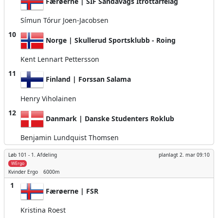
Færøerne | SÍF Sandavágs Ítróttarfelag
Símun Tórur Joen-Jacobsen
10
Norge | Skullerud Sportsklubb - Roing
Kent Lennart Pettersson
11
Finland | Forssan Salama
Henry Viholainen
12
Danmark | Danske Studenters Roklub
Benjamin Lundquist Thomsen
Løb 101 -
1. Afdeling
planlagt
2. mar 09:10
WErgo
Kvinder
Ergo
6000m
1
Færøerne | FSR
Kristina Roest