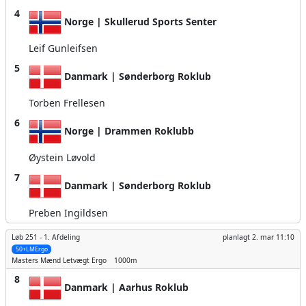
4
Norge | Skullerud Sports Senter
Leif Gunleifsen
5
Danmark | Sønderborg Roklub
Torben Frellesen
6
Norge | Drammen Roklubb
Øystein Løvold
7
Danmark | Sønderborg Roklub
Preben Ingildsen
Løb 251 -
1. Afdeling
planlagt
2. mar 11:10
50+LMErgo
Masters Mænd
Letvægt Ergo
1000m
8
Danmark | Aarhus Roklub