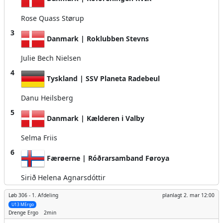
Rose Quass Størup
3
Danmark | Roklubben Stevns
Julie Bech Nielsen
4
Tyskland | SSV Planeta Radebeul
Danu Heilsberg
5
Danmark | Kælderen i Valby
Selma Friis
6
Færøerne | Róðrarsamband Føroya
Sirið Helena Agnarsdóttir
Løb 306 -
1. Afdeling
planlagt
2. mar 12:00
U13 MErgo
Drenge
Ergo
2min