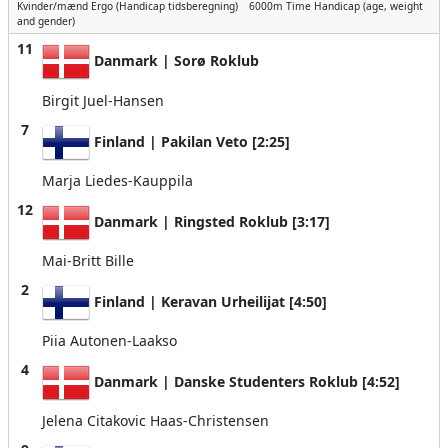
Kvinder/mænd
Ergo (Handicap tidsberegning)
6000m
Time Handicap (age, weight
and gender)
11
Danmark | Sorø Roklub
Birgit Juel-Hansen
7
Finland | Pakilan Veto [2:25]
Marja Liedes-Kauppila
12
Danmark | Ringsted Roklub [3:17]
Mai-Britt Bille
2
Finland | Keravan Urheilijat [4:50]
Piia Autonen-Laakso
4
Danmark | Danske Studenters Roklub [4:52]
Jelena Citakovic Haas-Christensen