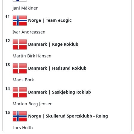
Jani Mäkinen
11
Norge | Team eLogic
Ivar Andreassen
12
Danmark | Køge Roklub
Martin Birk Hansen
13
Danmark | Hadsund Roklub
Mads Bork
14
Danmark | Saxkjøbing Roklub
Morten Borg Jensen
15
Norge | Skullerud Sportsklubb - Roing
Lars Holth