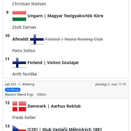
Christian Nielsen
9
Ungarn | Magyar Testgyakorlók Köre
Zsolt Darvas
10
Afmeldt
Finland | Neste Rowing Club
Panu Soitso
11
Finland | Voiton Soutajat
Antti Nurkka
Løb 255 -
1. Afdeling
planlagt
2. mar 11:10
55+MErgo
Masters Mænd
Ergo
1000m
12
Danmark | Aarhus Roklub
Frede Keller
13
[CZE] | Klub Veslařů Mělnických 1881