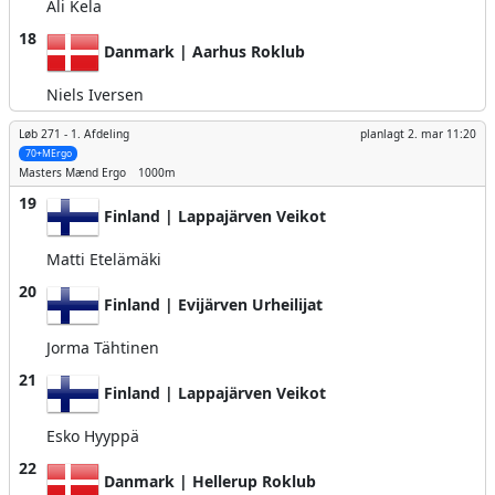
Ali Kela
18
Danmark | Aarhus Roklub
Niels Iversen
Løb 271 -
1. Afdeling
planlagt
2. mar 11:20
70+MErgo
Masters Mænd
Ergo
1000m
19
Finland | Lappajärven Veikot
Matti Etelämäki
20
Finland | Evijärven Urheilijat
Jorma Tähtinen
21
Finland | Lappajärven Veikot
Esko Hyyppä
22
Danmark | Hellerup Roklub