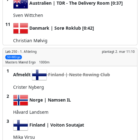
Australien | TDR - The Delivery Room [0:37]
Sven Wittchen
11
Danmark | Sorø Roklub [0:42]
Christian Mølvig
Løb 250 -
1. Afdeling
planlagt
2. mar 11:10
50+MErgo
Masters Mænd
Ergo
1000m
1
Afmeldt
Finland | Neste Rowing Club
Crister Nyberg
2
Norge | Namsen IL
Håvard Landsem
3
Finland | Voiton Soutajat
Mika Virsu