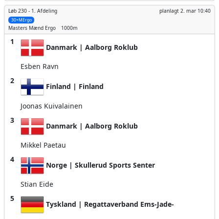
Løb 230 -
1. Afdeling
planlagt
2. mar 10:40
30+MErgo
Masters Mænd
Ergo
1000m
1
Danmark | Aalborg Roklub
Esben Ravn
2
Finland | Finland
Joonas Kuivalainen
3
Danmark | Aalborg Roklub
Mikkel Paetau
4
Norge | Skullerud Sports Senter
Stian Eide
5
Tyskland | Regattaverband Ems-Jade-