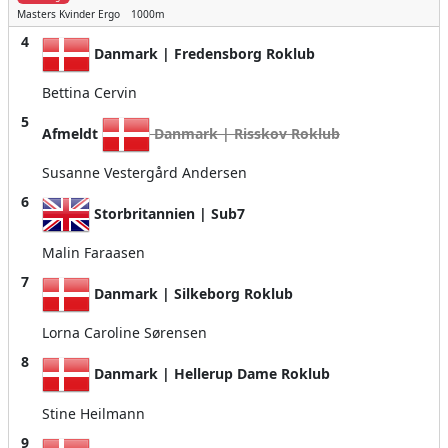
Masters Kvinder
Ergo
1000m
4
Danmark | Fredensborg Roklub
Bettina Cervin
5
Afmeldt
Danmark | Risskov Roklub
Susanne Vestergård Andersen
6
Storbritannien | Sub7
Malin Faraasen
7
Danmark | Silkeborg Roklub
Lorna Caroline Sørensen
8
Danmark | Hellerup Dame Roklub
Stine Heilmann
9