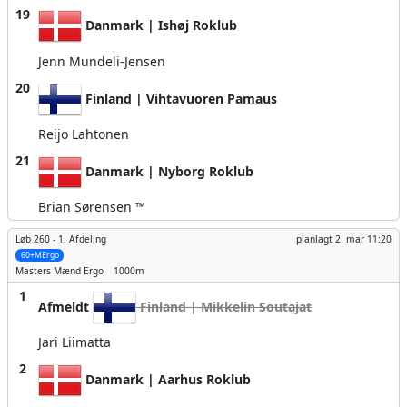
19
Danmark | Ishøj Roklub
Jenn Mundeli-Jensen
20
Finland | Vihtavuoren Pamaus
Reijo Lahtonen
21
Danmark | Nyborg Roklub
Brian Sørensen ™
Løb 260 -
1. Afdeling
planlagt
2. mar 11:20
60+MErgo
Masters Mænd
Ergo
1000m
1
Afmeldt
Finland | Mikkelin Soutajat
Jari Liimatta
2
Danmark | Aarhus Roklub