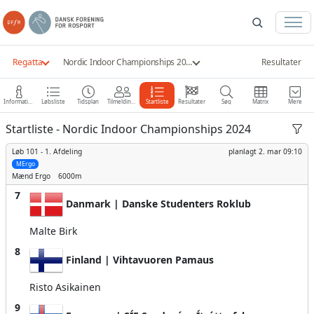
Regatta
Nordic Indoor Championships 2024
Resultater
Information
Løbsliste
Tidsplan
Tilmeldinger
Startliste
Resultater
Søg
Matrix
Mere
Startliste - Nordic Indoor Championships 2024
Løb 101 -
1. Afdeling
planlagt
2. mar 09:10
MErgo
Mænd
Ergo
6000m
7
Danmark | Danske Studenters Roklub
Malte Birk
8
Finland | Vihtavuoren Pamaus
Risto Asikainen
9