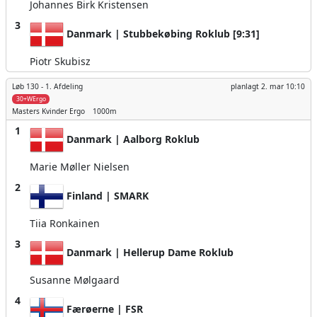
Johannes Birk Kristensen
3
Danmark | Stubbekøbing Roklub [9:31]
Piotr Skubisz
Løb 130 -
1. Afdeling
planlagt
2. mar 10:10
30+WErgo
Masters Kvinder
Ergo
1000m
1
Danmark | Aalborg Roklub
Marie Møller Nielsen
2
Finland | SMARK
Tiia Ronkainen
3
Danmark | Hellerup Dame Roklub
Susanne Mølgaard
4
Færøerne | FSR