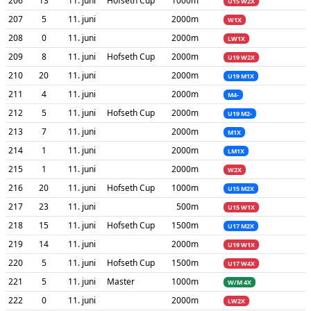
206
13
11. juni
Hofseth Cup
1000m
U15 W2X
207
5
11. juni
2000m
W1X
208
0
11. juni
2000m
LW1X
209
8
11. juni
Hofseth Cup
2000m
U19 W2X
210
20
11. juni
2000m
U19 M1X
211
4
11. juni
2000m
M4-
212
5
11. juni
Hofseth Cup
2000m
U19 M2-
213
7
11. juni
2000m
M1X
214
1
11. juni
2000m
LM1X
215
1
11. juni
2000m
W2X
216
20
11. juni
Hofseth Cup
1000m
U15 M2X
217
23
11. juni
500m
U15 W1X
218
15
11. juni
Hofseth Cup
1500m
U17 M2X
219
14
11. juni
2000m
U19 W1X
220
5
11. juni
Hofseth Cup
1500m
U17 W4X
221
5
11. juni
Master
1000m
W/M 4X
222
0
11. juni
2000m
LW2X