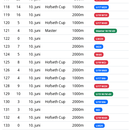
118
14
10. juni
Hofseth Cup
1000m
U17 M2X
119
16
10. juni
2000m
U19 W1X
120
5
10. juni
Hofseth Cup
1000m
U17 W4X
121
4
10. juni
Master
1000m
Master W/M 4X
122
0
10. juni
2000m
LW2X
123
7
10. juni
2000m
M2X
124
5
10. juni
2000m
W4X
125
8
10. juni
Hofseth Cup
2000m
U19 W2-
126
4
10. juni
Hofseth Cup
2000m
U19 M4X
127
4
10. juni
Hofseth Cup
1000m
U17 M4-
128
9
10. juni
Hofseth Cup
1000m
U17 W2X
129
10
10. juni
Hofseth Cup
1000m
U15 W/M 4X
130
3
10. juni
Hofseth Cup
2000m
U19 M4-
131
3
10. juni
2000m
M2-
132
4
10. juni
Hofseth Cup
2000m
U19 W4X
133
0
10. juni
2000m
LM2X