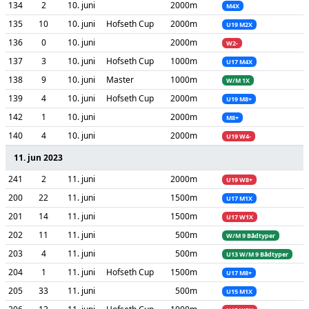
134
2
10. juni
2000m
M4X
135
10
10. juni
Hofseth Cup
2000m
U19 M2X
136
0
10. juni
2000m
W2-
137
3
10. juni
Hofseth Cup
1000m
U17 M4X
138
9
10. juni
Master
1000m
W/M 1X
139
4
10. juni
Hofseth Cup
2000m
U19 M8+
142
1
10. juni
2000m
M8+
140
4
10. juni
2000m
U19 W4-
11. jun 2023
241
2
11. juni
2000m
U19 W8+
200
22
11. juni
1500m
U17 M1X
201
14
11. juni
1500m
U17 W1X
202
11
11. juni
500m
W/M 9 Bådtyper
203
4
11. juni
500m
U13 W/M 9 Bådtyper
204
1
11. juni
Hofseth Cup
1500m
U17 M8+
205
33
11. juni
500m
U15 M1X