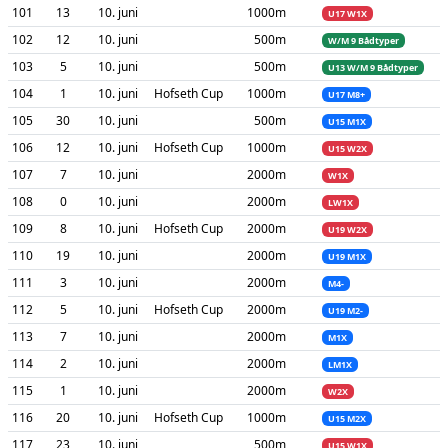
101
13
10. juni
1000m
U17 W1X
102
12
10. juni
500m
W/M 9 Bådtyper
103
5
10. juni
500m
U13 W/M 9 Bådtyper
104
1
10. juni
Hofseth Cup
1000m
U17 M8+
105
30
10. juni
500m
U15 M1X
106
12
10. juni
Hofseth Cup
1000m
U15 W2X
107
7
10. juni
2000m
W1X
108
0
10. juni
2000m
LW1X
109
8
10. juni
Hofseth Cup
2000m
U19 W2X
110
19
10. juni
2000m
U19 M1X
111
3
10. juni
2000m
M4-
112
5
10. juni
Hofseth Cup
2000m
U19 M2-
113
7
10. juni
2000m
M1X
114
2
10. juni
2000m
LM1X
115
1
10. juni
2000m
W2X
116
20
10. juni
Hofseth Cup
1000m
U15 M2X
117
23
10. juni
500m
U15 W1X