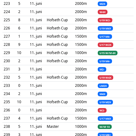
223
5
11. juni
2000m
M2X
224
2
11. juni
2000m
W4X
225
8
11. juni
Hofseth Cup
2000m
U19 W2-
226
6
11. juni
Hofseth Cup
2000m
U19 M4X
227
1
11. juni
Hofseth Cup
1500m
U17 M4-
228
9
11. juni
Hofseth Cup
1500m
U17 W2X
229
10
11. juni
Hofseth Cup
1000m
U15 W/M 4X
230
2
11. juni
Hofseth Cup
2000m
U19 M4-
231
3
11. juni
2000m
M2-
232
5
11. juni
Hofseth Cup
2000m
U19 W4X
233
0
11. juni
2000m
LM2X
234
2
11. juni
2000m
M4X
235
10
11. juni
Hofseth Cup
2000m
U19 M2X
236
0
11. juni
2000m
W2-
237
4
11. juni
Hofseth Cup
1500m
U17 M4X
238
5
11. juni
Master
1000m
W/M 1X
239
3
11. juni
2000m
U19 M8+