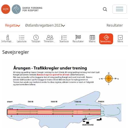
Regatta
Østlandsregattaen 2023
Resultater
Information
Løbsliste
Tidsplan
Tilmeldinger
Startliste
Resultater
Matrix
Søvejsregler
Mere
Søvejsregler