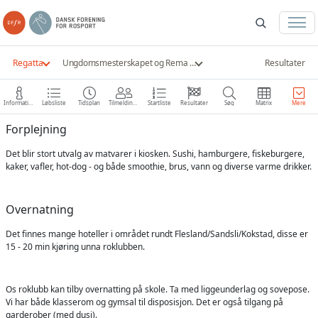
Regatta
Ungdomsmesterskapet og Rema 1000 Moberg Cup 2024
Resultater
Information
Løbsliste
Tidsplan
Tilmeldinger
Startliste
Resultater
Søg
Matrix
Mere
Forplejning
Det blir stort utvalg av matvarer i kiosken. Sushi, hamburgere, fiskeburgere,
kaker, vafler, hot-dog - og både smoothie, brus, vann og diverse varme drikker.
Overnatning
Det finnes mange hoteller i området rundt Flesland/Sandsli/Kokstad, disse er
15 - 20 min kjøring unna roklubben.
Os roklubb kan tilby overnatting på skole. Ta med liggeunderlag og sovepose.
Vi har både klasserom og gymsal til disposisjon. Det er også tilgang på
garderober (med dusj).