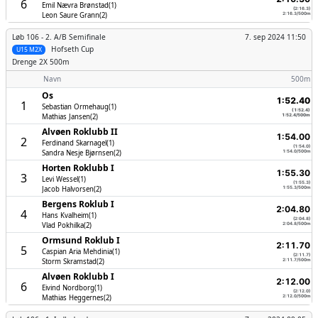
6
Emil Nævra Brønstad(1)
(2:16.3)
Leon Saure Grann(2)
2:16.3/500m
Løb 106 -
2. A/B Semifinale
7. sep 2024 11:50
Hofseth Cup
U15 M2X
Drenge
2X 500m
Navn
500m
Os
1:52.40
1
Sebastian Ormehaug(1)
(1:52.4)
Mathias Jansen(2)
1:52.4/500m
Alvøen Roklubb II
1:54.00
2
Ferdinand Skarnagel(1)
(1:54.0)
Sandra Nesje Bjørnsen(2)
1:54.0/500m
Horten Roklubb I
1:55.30
3
Levi Wessel(1)
(1:55.3)
Jacob Halvorsen(2)
1:55.3/500m
Bergens Roklub I
2:04.80
4
Hans Kvalheim(1)
(2:04.8)
Vlad Pokhilka(2)
2:04.8/500m
Ormsund Roklub I
2:11.70
5
Caspian Aria Mehdinia(1)
(2:11.7)
Storm Skramstad(2)
2:11.7/500m
Alvøen Roklubb I
2:12.00
6
Eivind Nordborg(1)
(2:12.0)
Mathias Heggernes(2)
2:12.0/500m