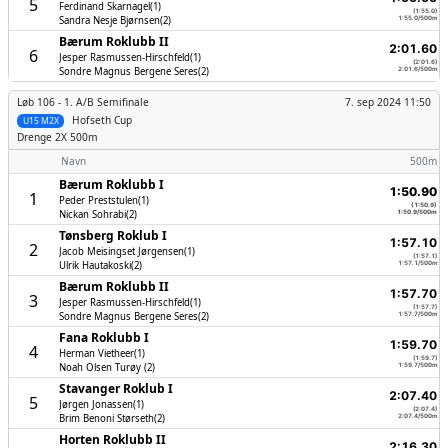
5
Ferdinand Skarnagel(1)
(1:55.0)
Sandra Nesje Bjørnsen(2)
1:55.0/500m
Bærum Roklubb II
2:01.60
6
Jesper Rasmussen-Hirschfeld(1)
(2:01.6)
Sondre Magnus Bergene Seres(2)
2:01.6/500m
Løb 106 -
1. A/B Semifinale
7. sep 2024 11:50
Hofseth Cup
U15 M2X
Drenge
2X 500m
Navn
500m
Bærum Roklubb I
1:50.90
1
Peder Preststulen(1)
(1:50.9)
Nickan Sohrabi(2)
1:50.9/500m
Tønsberg Roklub I
1:57.10
2
Jacob Meisingset Jørgensen(1)
(1:57.1)
Ulrik Hautakoski(2)
1:57.1/500m
Bærum Roklubb II
1:57.70
3
Jesper Rasmussen-Hirschfeld(1)
(1:57.7)
Sondre Magnus Bergene Seres(2)
1:57.7/500m
Fana Roklubb I
1:59.70
4
Herman Vietheer(1)
(1:59.7)
Noah Olsen Turøy (2)
1:59.7/500m
Stavanger Roklub I
2:07.40
5
Jørgen Jonassen(1)
(2:07.4)
Brim Benoni Størseth(2)
2:07.4/500m
Horten Roklubb II
2:16.30