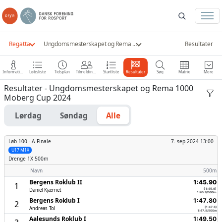
Regatta
Ungdomsmesterskapet og Rema 1000 Moberg Cup 2024
Resultater
Information
Løbsliste
Tidsplan
Tilmeldinger
Startliste
Resultater
Søg
Matrix
Mere
Resultater - Ungdomsmesterskapet og Rema 1000
Moberg Cup 2024
Lørdag
Søndag
Alle
Løb 100 -
A Finale
7. sep 2024 13:00
U17 M1X
Drenge
1X 500m
Navn
500m
Bergens Roklub II
1:45.90
1
Daniel Kjærnet
(1:45.9)
1:45.9/500m
Bergens Roklub I
1:47.80
2
Andreas Tol
(1:47.8)
1:47.8/500m
Aalesunds Roklub I
1:49.50