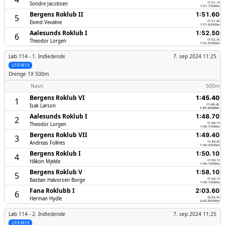
Sondre Jacobsen
(1:51.1)
1:51.1/500m
Bergens Roklub II
1:51.60
5
Eivind Vevatne
(1:51.6)
1:51.6/500m
Aalesunds Roklub I
1:52.50
6
Theodor Lorgen
(1:52.5)
1:52.5/500m
Løb 114 -
1. Indledende
7. sep 2024 11:25
U19 M1X
Drenge
1X 500m
Navn
500m
Bergens Roklub VI
1:45.40
1
Isak Larson
(1:45.4)
1:45.4/500m
Aalesunds Roklub I
1:48.70
2
Theodor Lorgen
(1:48.7)
1:48.7/500m
Bergens Roklub VII
1:49.40
3
Andreas Follnes
(1:49.4)
1:49.4/500m
Bergens Roklub I
1:50.10
4
Håkon Mjelde
(1:50.1)
1:50.1/500m
Bergens Roklub V
1:58.10
5
Bastian Halvorsen Borge
(1:58.1)
1:58.1/500m
Fana Roklubb I
2:03.60
6
Herman Hydle
(2:03.6)
2:03.6/500m
Løb 114 -
2. Indledende
7. sep 2024 11:25
U19 M1X