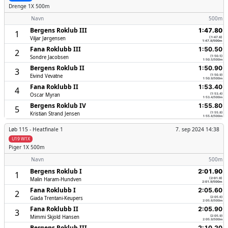
Drenge
1X 500m
Navn
500m
Bergens Roklub III
1:47.80
1
Viljar Jørgensen
(1:47.8)
1:47.8/500m
Fana Roklubb III
1:50.50
2
Sondre Jacobsen
(1:50.5)
1:50.5/500m
Bergens Roklub II
1:50.90
3
Eivind Vevatne
(1:50.9)
1:50.9/500m
Fana Roklubb II
1:53.40
4
Oscar Myran
(1:53.4)
1:53.4/500m
Bergens Roklub IV
1:55.80
5
Kristian Strand Jensen
(1:55.8)
1:55.8/500m
Løb 115 -
Heatfinale 1
7. sep 2024 14:38
U19 W1X
Piger
1X 500m
Navn
500m
Bergens Roklub I
2:01.90
1
Malin Haram-Hundven
(2:01.9)
2:01.9/500m
Fana Roklubb I
2:05.60
2
Giada Trentani-Keupers
(2:05.6)
2:05.6/500m
Fana Roklubb II
2:05.90
3
Mimmi Skjold Hansen
(2:05.9)
2:05.9/500m
Bergens Roklub III
2:10.20