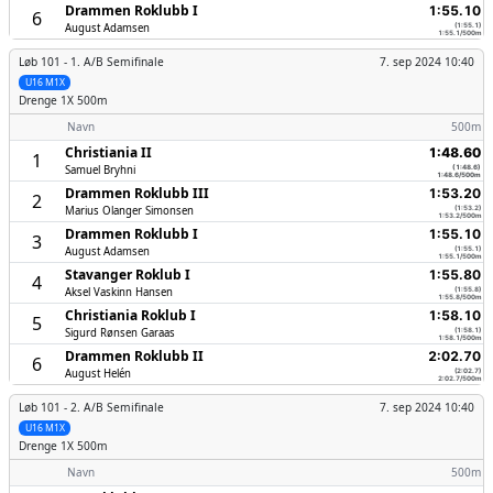
Drammen Roklubb I
1:55.10
6
August Adamsen
(1:55.1)
1:55.1/500m
Løb 101 -
1. A/B Semifinale
7. sep 2024 10:40
U16 M1X
Drenge
1X 500m
Navn
500m
Christiania II
1:48.60
1
Samuel Bryhni
(1:48.6)
1:48.6/500m
Drammen Roklubb III
1:53.20
2
Marius Olanger Simonsen
(1:53.2)
1:53.2/500m
Drammen Roklubb I
1:55.10
3
August Adamsen
(1:55.1)
1:55.1/500m
Stavanger Roklub I
1:55.80
4
Aksel Vaskinn Hansen
(1:55.8)
1:55.8/500m
Christiania Roklub I
1:58.10
5
Sigurd Rønsen Garaas
(1:58.1)
1:58.1/500m
Drammen Roklubb II
2:02.70
6
August Helén
(2:02.7)
2:02.7/500m
Løb 101 -
2. A/B Semifinale
7. sep 2024 10:40
U16 M1X
Drenge
1X 500m
Navn
500m