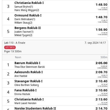
Christiania Roklub I
1:48.50
3
Samuel Bryhni(1)
(1:48.5)
Hans Meng Wiggen(2)
1:48.5/500m
Ormsund Roklub I
1:48.70
4
Darin Mehraban(1)
(1:48.7)
William Skaug(2)
1:48.7/500m
Bergens Roklub II
1:56.90
5
Joakim Fasmer(1)
(1:56.9)
Mikkel Tjugen(2)
1:56.9/500m
Løb 110 -
A Finale
7. sep 2024 14:17
U17 W1X
Piger
1X 500m
Navn
500m
Bærum Roklubb I
2:05.00
1
Thea Elise Steinmoen Barski
(2:05.0)
2:05.0/500m
Aalesunds Roklub I
2:09.70
2
Ane Haddal
(2:09.7)
2:09.7/500m
Stavanger Roklub I
2:10.40
3
Oline Borthen Solberg
(2:10.4)
2:10.4/500m
Fana Roklubb I
2:10.60
4
Emma Hestvik
(2:10.6)
2:10.6/500m
Christiania Roklub I
2:13.60
5
Marit Liaset Henden
(2:13.6)
2:13.6/500m
Norske Studenters Roklub II
2:14.70