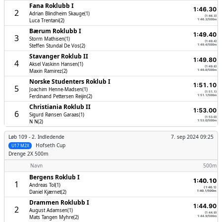
Fana Roklubb I
1:46.30
2
Adrian Blindheim Skauge(1)
(1:46.3)
Luca Trentani(2)
1:46.3/500m
Bærum Roklubb I
1:49.40
3
Storm Mathisen(1)
(1:49.4)
Steffen Stundal De Vos(2)
1:49.4/500m
Stavanger Roklub II
1:49.80
4
Aksel Vaskinn Hansen(1)
(1:49.8)
Maxin Ramirez(2)
1:49.8/500m
Norske Studenters Roklub I
1:51.10
5
Joachim Henne-Madsen(1)
(1:51.1)
Ferdinand Pettersen Reijin(2)
1:51.1/500m
Christiania Roklub II
1:53.00
6
Sigurd Rønsen Garaas(1)
(1:53.0)
N N(2)
1:53.0/500m
Løb 109 -
2. Indledende
7. sep 2024 09:25
Hofseth Cup
U17 M2X
Drenge
2X 500m
Navn
500m
Bergens Roklub I
1:40.10
1
Andreas Tol(1)
(1:40.1)
Daniel Kjærnet(2)
1:40.1/500m
Drammen Roklubb I
1:44.90
2
August Adamsen(1)
(1:44.9)
Mats Tangen Myhre(2)
1:44.9/500m