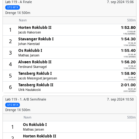
Løb 119 -
A Finale
7. sep 2024 15:06
U15 M1X
Drenge
1X 500m
Navn
500m
Horten Roklubb II
1:52.80
1
Jacob Halvorsen
(1:52.8)
1:52.8/500m
Stavanger Roklub I
1:54.30
2
Johan Harestad
(1:54.3)
1:54.3/500m
Os Roklubb I
1:55.40
3
Mathias Jansen
(1:55.4)
1:55.4/500m
Alvøen Roklubb II
1:56.20
4
Ferdinand Skarnagel
(1:56.2)
1:56.2/500m
Tønsberg Roklub I
1:58.90
5
Jacob Meisingset Jørgensen
(1:58.9)
1:58.9/500m
Tønsberg Roklub II
2:01.00
6
Ulrik Hautakoski
(2:01.0)
2:01.0/500m
Løb 119 -
1. A/B Semifinale
7. sep 2024 10:50
U15 M1X
Drenge
1X 500m
Navn
500m
Os Roklubb I
1
Mathias Jansen
Horten Roklubb II
2