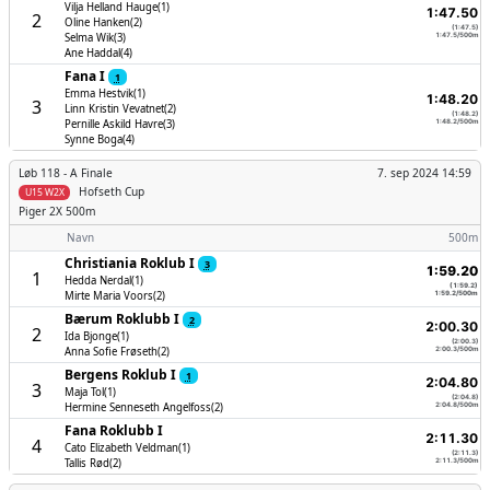
Vilja Helland Hauge(1)
1:47.50
2
Oline Hanken(2)
(1:47.5)
Selma Wik(3)
1:47.5/500m
Ane Haddal(4)
Fana I
1
Emma Hestvik(1)
1:48.20
3
Linn Kristin Vevatnet(2)
(1:48.2)
Pernille Askild Havre(3)
1:48.2/500m
Synne Boga(4)
Løb 118 -
A Finale
7. sep 2024 14:59
Hofseth Cup
U15 W2X
Piger
2X 500m
Navn
500m
Christiania Roklub I
3
1:59.20
1
Hedda Nerdal(1)
(1:59.2)
Mirte Maria Voors(2)
1:59.2/500m
Bærum Roklubb I
2
2:00.30
2
Ida Bjonge(1)
(2:00.3)
Anna Sofie Frøseth(2)
2:00.3/500m
Bergens Roklub I
1
2:04.80
3
Maja Tol(1)
(2:04.8)
Hermine Senneseth Angelfoss(2)
2:04.8/500m
Fana Roklubb I
2:11.30
4
Cato Elizabeth Veldman(1)
(2:11.3)
Tallis Rød(2)
2:11.3/500m