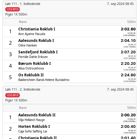
Løb 111 -
1. Indledende
7. sep 2024 08:45
U16 W1X
Piger
1X 500m
Navn
500m
Christiania Roklub I
2:02.80
1
Ann Ayame Yasuda
(2:02.8)
2:02.8/500m
Aalesunds Roklub I
2:04.10
2
Oline Hanken
(2:04.1)
2:04.1/500m
Sandefjord Roklubb I
2:07.20
3
Pernille Dahle Eriksen
(2:07.2)
2:07.2/500m
Bærum Roklubb I
2:20.20
4
Alisa Ostroukhova
(2:20.2)
2:20.2/500m
Os Roklubb II
2:24.80
5
Baldersheim Randi-Helene Bustadmo
(2:24.8)
2:24.8/500m
Løb 111 -
2. Indledende
7. sep 2024 08:45
U16 W1X
Piger
1X 500m
Navn
500m
Aalesunds Roklub II
2:00.20
1
Vilja Helland Hauge
(2:00.2)
2:00.2/500m
Horten Roklubb I
2:00.40
2
Caja Sofie Søfting Lia
(2:00.4)
2:00.4/500m
Christiania Roklub II
2:01.40