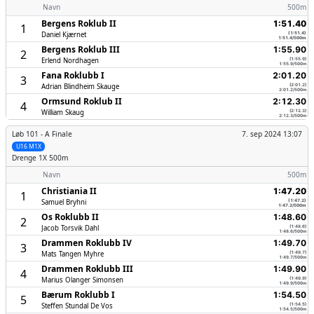
Navn
500m
Bergens Roklub II
1:51.40
1
Daniel Kjærnet
(1:51.4)
1:51.4/500m
Bergens Roklub III
1:55.90
2
Erlend Nordhagen
(1:55.9)
1:55.9/500m
Fana Roklubb I
2:01.20
3
Adrian Blindheim Skauge
(2:01.2)
2:01.2/500m
Ormsund Roklub II
2:12.30
4
William Skaug
(2:12.3)
2:12.3/500m
Løb 101 -
A Finale
7. sep 2024 13:07
U16 M1X
Drenge
1X 500m
Navn
500m
Christiania II
1:47.20
1
Samuel Bryhni
(1:47.2)
1:47.2/500m
Os Roklubb II
1:48.60
2
Jacob Torsvik Dahl
(1:48.6)
1:48.6/500m
Drammen Roklubb IV
1:49.70
3
Mats Tangen Myhre
(1:49.7)
1:49.7/500m
Drammen Roklubb III
1:49.90
4
Marius Olanger Simonsen
(1:49.9)
1:49.9/500m
Bærum Roklubb I
1:54.50
5
Steffen Stundal De Vos
(1:54.5)
1:54.5/500m