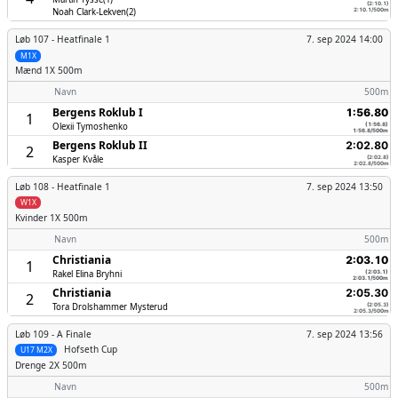
(2:10.1)
Noah Clark-Lekven(2)
2:10.1/500m
Løb 107 -
Heatfinale 1
7. sep 2024 14:00
M1X
Mænd
1X 500m
Navn
500m
Bergens Roklub I
1:56.80
1
Olexii Tymoshenko
(1:56.8)
1:56.8/500m
Bergens Roklub II
2:02.80
2
Kasper Kvåle
(2:02.8)
2:02.8/500m
Løb 108 -
Heatfinale 1
7. sep 2024 13:50
W1X
Kvinder
1X 500m
Navn
500m
Christiania
2:03.10
1
Rakel Elina Bryhni
(2:03.1)
2:03.1/500m
Christiania
2:05.30
2
Tora Drolshammer Mysterud
(2:05.3)
2:05.3/500m
Løb 109 -
A Finale
7. sep 2024 13:56
Hofseth Cup
U17 M2X
Drenge
2X 500m
Navn
500m