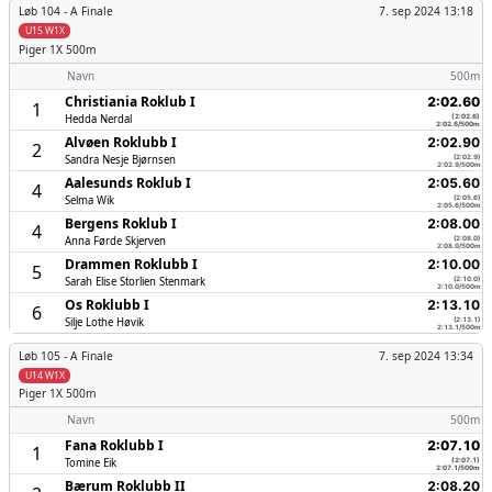
Løb 104 -
A Finale
7. sep 2024 13:18
U15 W1X
Piger
1X 500m
Navn
500m
Christiania Roklub I
2:02.60
1
Hedda Nerdal
(2:02.6)
2:02.6/500m
Alvøen Roklubb I
2:02.90
2
Sandra Nesje Bjørnsen
(2:02.9)
2:02.9/500m
Aalesunds Roklub I
2:05.60
4
Selma Wik
(2:05.6)
2:05.6/500m
Bergens Roklub I
2:08.00
4
Anna Førde Skjerven
(2:08.0)
2:08.0/500m
Drammen Roklubb I
2:10.00
5
Sarah Elise Storlien Stenmark
(2:10.0)
2:10.0/500m
Os Roklubb I
2:13.10
6
Silje Lothe Høvik
(2:13.1)
2:13.1/500m
Løb 105 -
A Finale
7. sep 2024 13:34
U14 W1X
Piger
1X 500m
Navn
500m
Fana Roklubb I
2:07.10
1
Tomine Eik
(2:07.1)
2:07.1/500m
Bærum Roklubb II
2:08.20