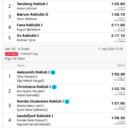
Tønsberg Roklub I
1:55.60
2
Audun Johnsen
(1:55.6)
1:55.6/500m
Bærum Roklubb II
1:56.70
3
Storm Mathisen
(1:56.7)
1:56.7/500m
Fana Roklubb I
2:11.60
4
August Bjerkelund
(2:11.6)
2:11.6/500m
Os Roklubb I
2:17.10
5
Andreas Tysse
(2:17.1)
2:17.1/500m
Løb 102 -
A Finale
7. sep 2024 12:55
Hofseth Cup
U17 W2X
Piger
2X 500m
Navn
500m
Aalesunds Roklub I
3
1:52.30
1
Oline Hanken(1)
(1:52.3)
Vilja Helland Hauge(2)
1:52.3/500m
Christiania Roklub I
2
1:52.70
2
Ann Ayame Yasuda(1)
(1:52.7)
Hedda Hjemdal(2)
1:52.7/500m
Norske Studenters Roklub I
1
1:57.90
3
Martine Næss Lian(1)
(1:57.9)
Synne Marie Fjellheim(2)
1:57.9/500m
Sandefjord Roklubb I
1:58.30
4
Pernille Dahle Eriksen(1)
(1:58.3)
Ragnhild Sørsdal Idland(2)
1:58.3/500m