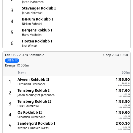
Jacob Halvorsen
Stavanger Roklub I
3
Johan Harestad
Bærum Roklubb I
4
Nickan Sohrabi
Bergens Roklub I
5
Hans Kvalheim
Horten Roklubb I
6
Levi Wessel
Løb 119 -
2. A/B Semifinale
7. sep 2024 10:50
U15 M1X
Drenge
1X 500m
Navn
500m
Alvøen Roklubb II
1:55.50
1
Ferdinand Skarnagel
(1:55.5)
1:55.5/500m
Tønsberg Roklub I
1:57.60
2
Jacob Meisingset Jørgensen
(1:57.6)
1:57.6/500m
Tønsberg Roklub II
1:58.80
3
Ulrik Hautakoski
(1:58.8)
1:58.8/500m
Os Roklubb II
1:59.60
4
Sebastian Ormehaug
(1:59.6)
1:59.6/500m
Sandefjord Roklubb I
2:00.30
5
Kristian Hundven Næss
(2:00.3)
2:00.3/500m