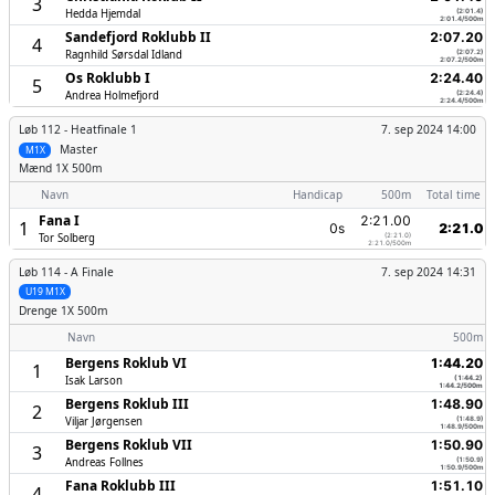
3
Hedda Hjemdal
(2:01.4)
2:01.4/500m
Sandefjord Roklubb II
2:07.20
4
Ragnhild Sørsdal Idland
(2:07.2)
2:07.2/500m
Os Roklubb I
2:24.40
5
Andrea Holmefjord
(2:24.4)
2:24.4/500m
Løb 112 -
Heatfinale 1
7. sep 2024 14:00
Master
M1X
Mænd
1X 500m
Navn
Handicap
500m
Total time
Fana I
2:21.00
1
0s
2:21.0
Tor Solberg
(2:21.0)
2:21.0/500m
Løb 114 -
A Finale
7. sep 2024 14:31
U19 M1X
Drenge
1X 500m
Navn
500m
Bergens Roklub VI
1:44.20
1
Isak Larson
(1:44.2)
1:44.2/500m
Bergens Roklub III
1:48.90
2
Viljar Jørgensen
(1:48.9)
1:48.9/500m
Bergens Roklub VII
1:50.90
3
Andreas Follnes
(1:50.9)
1:50.9/500m
Fana Roklubb III
1:51.10
4