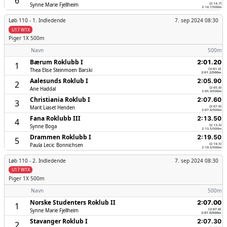
6
Synne Marie Fjellheim
(2:14.7)
2:14.7/500m
Løb 110 -
1. Indledende
7. sep 2024 08:30
U17 W1X
Piger
1X 500m
Navn
500m
Bærum Roklubb I
2:01.20
1
Thea Elise Steinmoen Barski
(2:01.2)
2:01.2/500m
Aalesunds Roklub I
2:05.90
2
Ane Haddal
(2:05.9)
2:05.9/500m
Christiania Roklub I
2:07.60
3
Marit Liaset Henden
(2:07.6)
2:07.6/500m
Fana Roklubb III
2:13.50
4
Synne Boga
(2:13.5)
2:13.5/500m
Drammen Roklubb I
2:19.50
5
Paula Lecic Bonnichsen
(2:19.5)
2:19.5/500m
Løb 110 -
2. Indledende
7. sep 2024 08:30
U17 W1X
Piger
1X 500m
Navn
500m
Norske Studenters Roklub II
2:07.00
1
Synne Marie Fjellheim
(2:07.0)
2:07.0/500m
Stavanger Roklub I
2:07.30
2