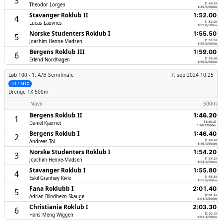
3
Theodor Lorgen
(1:49.5)
1:49.5/500m
Stavanger Roklub II
1:52.00
4
Lucas Lauvnes
(1:52.0)
1:52.0/500m
Norske Studenters Roklub I
1:55.50
5
Joachim Henne-Madsen
(1:55.5)
1:55.5/500m
Bergens Roklub III
1:59.00
6
Erlend Nordhagen
(1:59.0)
1:59.0/500m
Løb 100 -
1. A/B Semifinale
7. sep 2024 10:25
U17 M1X
Drenge
1X 500m
Navn
500m
Bergens Roklub II
1:46.20
1
Daniel Kjærnet
(1:46.2)
1:46.2/500m
Bergens Roklub I
1:46.40
2
Andreas Tol
(1:46.4)
1:46.4/500m
Norske Studenters Roklub I
1:54.20
3
Joachim Henne-Madsen
(1:54.2)
1:54.2/500m
Stavanger Roklub I
1:55.80
4
Eskil Granhøy Kivle
(1:55.8)
1:55.8/500m
Fana Roklubb I
2:01.40
5
Adrian Blindheim Skauge
(2:01.4)
2:01.4/500m
Christiania Roklub I
2:03.30
6
Hans Meng Wiggen
(2:03.3)
2:03.3/500m