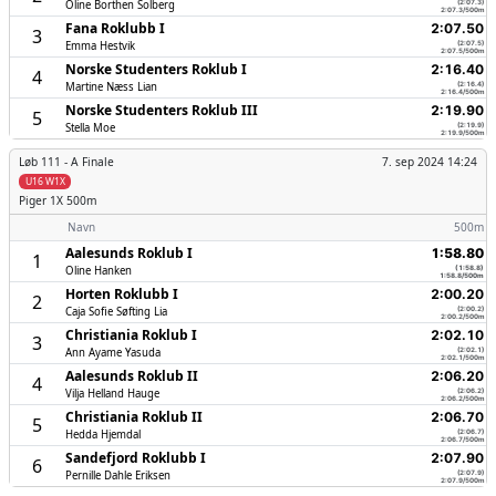
Oline Borthen Solberg
(2:07.3)
2:07.3/500m
Fana Roklubb I
2:07.50
3
Emma Hestvik
(2:07.5)
2:07.5/500m
Norske Studenters Roklub I
2:16.40
4
Martine Næss Lian
(2:16.4)
2:16.4/500m
Norske Studenters Roklub III
2:19.90
5
Stella Moe
(2:19.9)
2:19.9/500m
Løb 111 -
A Finale
7. sep 2024 14:24
U16 W1X
Piger
1X 500m
Navn
500m
Aalesunds Roklub I
1:58.80
1
Oline Hanken
(1:58.8)
1:58.8/500m
Horten Roklubb I
2:00.20
2
Caja Sofie Søfting Lia
(2:00.2)
2:00.2/500m
Christiania Roklub I
2:02.10
3
Ann Ayame Yasuda
(2:02.1)
2:02.1/500m
Aalesunds Roklub II
2:06.20
4
Vilja Helland Hauge
(2:06.2)
2:06.2/500m
Christiania Roklub II
2:06.70
5
Hedda Hjemdal
(2:06.7)
2:06.7/500m
Sandefjord Roklubb I
2:07.90
6
Pernille Dahle Eriksen
(2:07.9)
2:07.9/500m