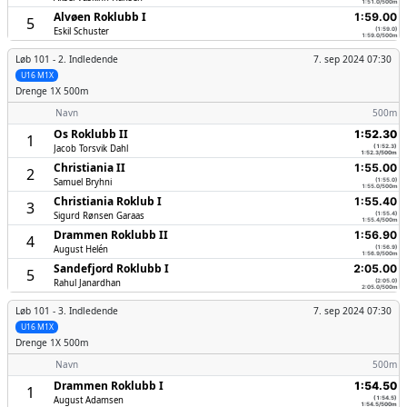
1:51.0/500m
Alvøen Roklubb I
1:59.00
5
Eskil Schuster
(1:59.0)
1:59.0/500m
Løb 101 -
2. Indledende
7. sep 2024 07:30
U16 M1X
Drenge
1X 500m
Navn
500m
Os Roklubb II
1:52.30
1
Jacob Torsvik Dahl
(1:52.3)
1:52.3/500m
Christiania II
1:55.00
2
Samuel Bryhni
(1:55.0)
1:55.0/500m
Christiania Roklub I
1:55.40
3
Sigurd Rønsen Garaas
(1:55.4)
1:55.4/500m
Drammen Roklubb II
1:56.90
4
August Helén
(1:56.9)
1:56.9/500m
Sandefjord Roklubb I
2:05.00
5
Rahul Janardhan
(2:05.0)
2:05.0/500m
Løb 101 -
3. Indledende
7. sep 2024 07:30
U16 M1X
Drenge
1X 500m
Navn
500m
Drammen Roklubb I
1:54.50
1
August Adamsen
(1:54.5)
1:54.5/500m