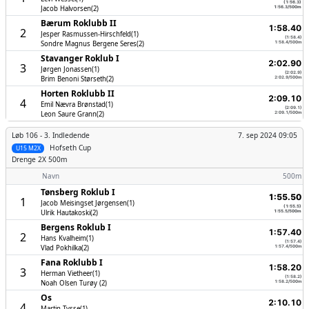
(1:56.3)
Jacob Halvorsen(2)
1:56.3/500m
Bærum Roklubb II
1:58.40
2
Jesper Rasmussen-Hirschfeld(1)
(1:58.4)
Sondre Magnus Bergene Seres(2)
1:58.4/500m
Stavanger Roklub I
2:02.90
3
Jørgen Jonassen(1)
(2:02.9)
Brim Benoni Størseth(2)
2:02.9/500m
Horten Roklubb II
2:09.10
4
Emil Nævra Brønstad(1)
(2:09.1)
Leon Saure Grann(2)
2:09.1/500m
Løb 106 -
3. Indledende
7. sep 2024 09:05
Hofseth Cup
U15 M2X
Drenge
2X 500m
Navn
500m
Tønsberg Roklub I
1:55.50
1
Jacob Meisingset Jørgensen(1)
(1:55.5)
Ulrik Hautakoski(2)
1:55.5/500m
Bergens Roklub I
1:57.40
2
Hans Kvalheim(1)
(1:57.4)
Vlad Pokhilka(2)
1:57.4/500m
Fana Roklubb I
1:58.20
3
Herman Vietheer(1)
(1:58.2)
Noah Olsen Turøy (2)
1:58.2/500m
Os
2:10.10
4
Martin Tysse(1)