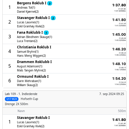
Bergens Roklub I
3
1:37.80
1
Andreas Tol(1)
(1:37.8)
Daniel Kjærnet(2)
1:37.8/500m
Stavanger Roklub I
2
1:41.80
2
Lucas Lauvnes(1)
(1:41.8)
Eskil Granhøy Kivle(2)
1:41.8/500m
Fana Roklubb I
1
1:45.00
3
Adrian Blindheim Skauge(1)
(1:45.0)
Luca Trentani(2)
1:45.0/500m
Christiania Roklub I
1:46.20
4
Samuel Bryhni(1)
(1:46.2)
Hans Meng Wiggen(2)
1:46.2/500m
Drammen Roklubb I
1:48.10
5
August Adamsen(1)
(1:48.1)
Mats Tangen Myhre(2)
1:48.1/500m
Ormsund Roklub I
1:54.20
6
Darin Mehraban(1)
(1:54.2)
William Skaug(2)
1:54.2/500m
Løb 109 -
1. Indledende
7. sep 2024 09:25
Hofseth Cup
U17 M2X
Drenge
2X 500m
Navn
500m
Stavanger Roklub I
1:41.80
1
Lucas Lauvnes(1)
(1:41.8)
Eskil Granhøy Kivle(2)
1:41.8/500m