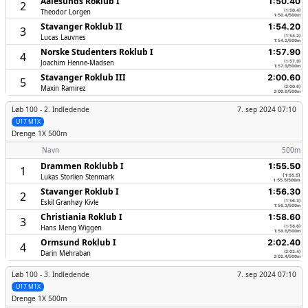
Aalesunds Roklub I
1:50.40
2
Theodor Lorgen
(1:50.4)
1:50.4/500m
Stavanger Roklub II
1:54.20
3
Lucas Lauvnes
(1:54.2)
1:54.2/500m
Norske Studenters Roklub I
1:57.90
4
Joachim Henne-Madsen
(1:57.9)
1:57.9/500m
Stavanger Roklub III
2:00.60
5
Maxin Ramirez
(2:00.6)
2:00.6/500m
Løb 100 -
2. Indledende
7. sep 2024 07:10
U17 M1X
Drenge
1X 500m
Navn
500m
Drammen Roklubb I
1:55.50
1
Lukas Storlien Stenmark
(1:55.5)
1:55.5/500m
Stavanger Roklub I
1:56.30
2
Eskil Granhøy Kivle
(1:56.3)
1:56.3/500m
Christiania Roklub I
1:58.60
3
Hans Meng Wiggen
(1:58.6)
1:58.6/500m
Ormsund Roklub I
2:02.40
4
Darin Mehraban
(2:02.4)
2:02.4/500m
Løb 100 -
3. Indledende
7. sep 2024 07:10
U17 M1X
Drenge
1X 500m