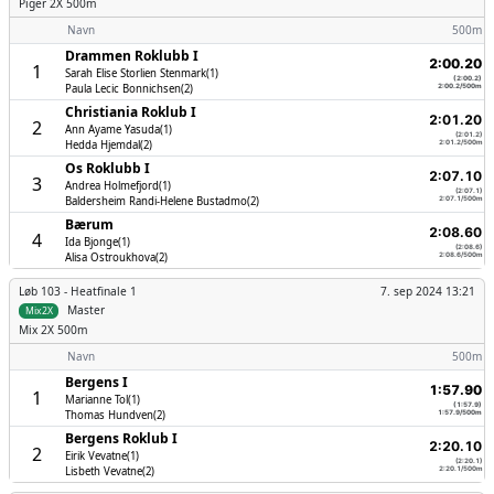
Piger
2X 500m
Navn
500m
Drammen Roklubb I
2:00.20
1
Sarah Elise Storlien Stenmark(1)
(2:00.2)
Paula Lecic Bonnichsen(2)
2:00.2/500m
Christiania Roklub I
2:01.20
2
Ann Ayame Yasuda(1)
(2:01.2)
Hedda Hjemdal(2)
2:01.2/500m
Os Roklubb I
2:07.10
3
Andrea Holmefjord(1)
(2:07.1)
Baldersheim Randi-Helene Bustadmo(2)
2:07.1/500m
Bærum
2:08.60
4
Ida Bjonge(1)
(2:08.6)
Alisa Ostroukhova(2)
2:08.6/500m
Løb 103 -
Heatfinale 1
7. sep 2024 13:21
Master
Mix2X
Mix
2X 500m
Navn
500m
Bergens I
1:57.90
1
Marianne Tol(1)
(1:57.9)
Thomas Hundven(2)
1:57.9/500m
Bergens Roklub I
2:20.10
2
Eirik Vevatne(1)
(2:20.1)
Lisbeth Vevatne(2)
2:20.1/500m