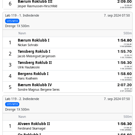
Bærum Roklubb III
2:09.00
6
Jesper Rasmussen-Hirschfeld
(2:09.0)
2:09.0/500m
Løb 119 -
1. Indledende
7. sep 2024 07:50
U15 M1X
Drenge
1X 500m
Navn
500m
Bærum Roklubb I
1:54.80
1
Nickan Sohrabi
(1:54.8)
1:54.8/500m
Tønsberg Roklub I
1:55.70
2
Jacob Meisingset Jørgensen
(1:55.7)
1:55.7/500m
Tønsberg Roklub II
1:56.30
3
Ulrik Hautakoski
(1:56.3)
1:56.3/500m
Bergens Roklub I
1:58.60
4
Hans Kvalheim
(1:58.6)
1:58.6/500m
Bærum Roklubb IV
2:07.20
5
Sondre Magnus Bergene Seres
(2:07.2)
2:07.2/500m
Løb 119 -
2. Indledende
7. sep 2024 07:50
U15 M1X
Drenge
1X 500m
Navn
500m
Alvøen Roklubb II
1:56.30
1
Ferdinand Skarnagel
(1:56.3)
1:56.3/500m
Os Roklubb I
1:56.60