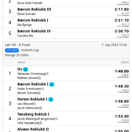
2
Anna Sofie Frøseth
(2:08.2)
2:08.2/500m
Bærum Roklubb III
2:17.80
3
Elicka Sohrabi
(2:17.8)
2:17.8/500m
Bærum Roklubb I
2:21.10
4
Ida Bjonge
(2:21.1)
2:21.1/500m
Bærum Roklubb IV
2:36.70
5
Caroline Riis
(2:36.7)
2:36.7/500m
Løb 106 -
A Finale
7. sep 2024 13:42
Hofseth Cup
U15 M2X
Drenge
2X 500m
Navn
500m
Os
3
1:48.00
1
Sebastian Ormehaug(1)
(1:48.0)
Mathias Jansen(2)
1:48.0/500m
Bærum Roklubb I
2
1:48.30
2
Peder Preststulen(1)
(1:48.3)
Nickan Sohrabi(2)
1:48.3/500m
Horten Roklubb I
1
1:48.80
3
Levi Wessel(1)
(1:48.8)
Jacob Halvorsen(2)
1:48.8/500m
Tønsberg Roklub I
1:53.40
4
Jacob Meisingset Jørgensen(1)
(1:53.4)
Ulrik Hautakoski(2)
1:53.4/500m
Alvøen Roklubb II
1:55.00