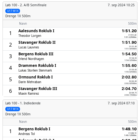
Løb 100 -
2. A/B Semifinale
7. sep 2024 10:25
U17 M1X
Drenge
1X 500m
Navn
500m
Aalesunds Roklub I
1:51.20
1
Theodor Lorgen
(1:51.2)
1:51.2/500m
Stavanger Roklub II
1:51.90
2
Lucas Lauvnes
(1:51.9)
1:51.9/500m
Bergens Roklub III
1:54.50
3
Erlend Nordhagen
(1:54.5)
1:54.5/500m
Drammen Roklubb I
1:55.60
4
Lukas Storlien Stenmark
(1:55.6)
1:55.6/500m
Ormsund Roklub I
2:02.80
5
Darin Mehraban
(2:02.8)
2:02.8/500m
Stavanger Roklub III
2:04.70
6
Maxin Ramirez
(2:04.7)
2:04.7/500m
Løb 100 -
1. Indledende
7. sep 2024 07:10
U17 M1X
Drenge
1X 500m
Navn
500m
Bergens Roklub I
1:49.10
1
Andreas Tol
(1:49.1)
1:49.1/500m