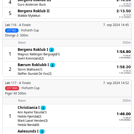
4
Guro Andersen Buck
(2:10.2)
2:10.2/500m
Bergens Roklub II
2:13.50
5
Matilde Mykletun
(2:13.5)
2:13.5/500m
Løb 116 -
A Finale
7. sep 2024 14:45
Hofseth Cup
U17 M2-
Drenge
2- 500m
Navn
500m
Bergens Roklub I
3
1:54.80
1
Magnus Røttingen Bergsagel(1)
(1:54.8)
Sivert Kvinnsland(2)
1:54.8/500m
Bærum Roklubb I
2
1:58.20
2
Storm Mathisen(1)
(1:58.2)
Steffen Stundal De Vos(2)
1:58.2/500m
Løb 117 -
A Finale
7. sep 2024 14:52
Hofseth Cup
U17 W4X
Piger
4X 500m
Navn
500m
Christiania I
3
Ann Ayame Yasuda(1)
1:46.00
1
Hedda Hjemdal(2)
(1:46.0)
Marit Liaset Henden(3)
1:46.0/500m
Hedda Nerdal(4)
Aalesunds I
2