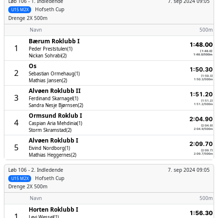
Løb 106 -
1. Indledende
7. sep 2024 09:05
Hofseth Cup
U15 M2X
Drenge
2X 500m
Navn
500m
Bærum Roklubb I
1:48.00
1
Peder Preststulen(1)
(1:48.0)
Nickan Sohrabi(2)
1:48.0/500m
Os
1:50.30
2
Sebastian Ormehaug(1)
(1:50.3)
Mathias Jansen(2)
1:50.3/500m
Alvøen Roklubb II
1:51.20
3
Ferdinand Skarnagel(1)
(1:51.2)
Sandra Nesje Bjørnsen(2)
1:51.2/500m
Ormsund Roklub I
2:04.90
4
Caspian Aria Mehdinia(1)
(2:04.9)
Storm Skramstad(2)
2:04.9/500m
Alvøen Roklubb I
2:09.70
5
Eivind Nordborg(1)
(2:09.7)
Mathias Heggernes(2)
2:09.7/500m
Løb 106 -
2. Indledende
7. sep 2024 09:05
Hofseth Cup
U15 M2X
Drenge
2X 500m
Navn
500m
Horten Roklubb I
1:56.30
1
Levi Wessel(1)