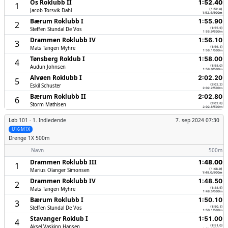
Os Roklubb II
1:52.40
1
Jacob Torsvik Dahl
(1:52.4)
1:52.4/500m
Bærum Roklubb I
1:55.90
2
Steffen Stundal De Vos
(1:55.9)
1:55.9/500m
Drammen Roklubb IV
1:56.10
3
Mats Tangen Myhre
(1:56.1)
1:56.1/500m
Tønsberg Roklub I
1:58.00
4
Audun Johnsen
(1:58.0)
1:58.0/500m
Alvøen Roklubb I
2:02.20
5
Eskil Schuster
(2:02.2)
2:02.2/500m
Bærum Roklubb II
2:02.80
6
Storm Mathisen
(2:02.8)
2:02.8/500m
Løb 101 -
1. Indledende
7. sep 2024 07:30
U16 M1X
Drenge
1X 500m
Navn
500m
Drammen Roklubb III
1:48.00
1
Marius Olanger Simonsen
(1:48.0)
1:48.0/500m
Drammen Roklubb IV
1:48.50
2
Mats Tangen Myhre
(1:48.5)
1:48.5/500m
Bærum Roklubb I
1:50.10
3
Steffen Stundal De Vos
(1:50.1)
1:50.1/500m
Stavanger Roklub I
1:51.00
4
Aksel Vaskinn Hansen
(1:51.0)