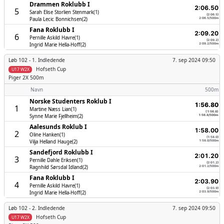
Drammen Roklubb I
2:06.50
5
Sarah Elise Storlien Stenmark(1)
(2:06.5)
Paula Lecic Bonnichsen(2)
2:06.5/500m
Fana Roklubb I
2:09.20
6
Pernille Askild Havre(1)
(2:09.2)
Ingrid Marie Hella-Hoff(2)
2:09.2/500m
Løb 102 -
1. Indledende
7. sep 2024 09:50
Hofseth Cup
U17 W2X
Piger
2X 500m
Navn
500m
Norske Studenters Roklub I
1:56.80
1
Martine Næss Lian(1)
(1:56.8)
Synne Marie Fjellheim(2)
1:56.8/500m
Aalesunds Roklub I
1:58.00
2
Oline Hanken(1)
(1:58.0)
Vilja Helland Hauge(2)
1:58.0/500m
Sandefjord Roklubb I
2:01.20
3
Pernille Dahle Eriksen(1)
(2:01.2)
Ragnhild Sørsdal Idland(2)
2:01.2/500m
Fana Roklubb I
2:03.90
4
Pernille Askild Havre(1)
(2:03.9)
Ingrid Marie Hella-Hoff(2)
2:03.9/500m
Løb 102 -
2. Indledende
7. sep 2024 09:50
Hofseth Cup
U17 W2X