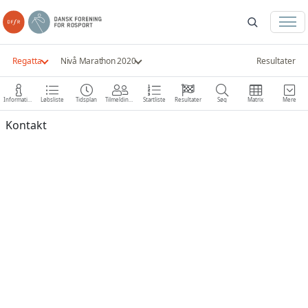
Regatta
Nivå Marathon 2020
Resultater
Information
Løbsliste
Tidsplan
Tilmeldinger
Startliste
Resultater
Søg
Matrix
Mere
Kontakt