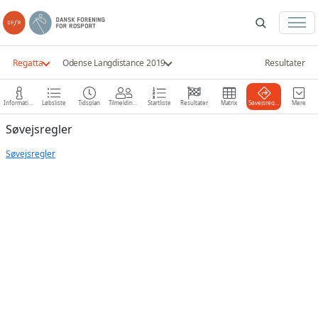
Regatta
Odense Langdistance 2019
Resultater
Information
Løbsliste
Tidsplan
Tilmeldinger
Startliste
Resultater
Matrix
Søvejsregler
Mere
Søvejsregler
Søvejsregler